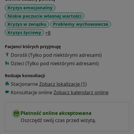
podyplomowym Uważność i Współczucie
Kryzys emocjonalny
(Podstawy, Badania, Psychoterapia) w SWPS.
Niskie poczucie własnej wartości
Ukończyłam również kurs I i II stopnia Terapii
Kryzys w związku
Problemy wychowawcze
Skoncentrowanej na Rozwiązaniach oraz jestem
a11y_sr_more_diseases
Kryzys życiowy
+8
absolwentką Szkoły Coachów Meritum z
akredytacją ICF.
Pacjenci których przyjmuję
Pracuję ze spokojem i uważnością traktując
Dorośli (Tylko pod niektórymi adresami)
każdą osobę, która do mnie przychodzi z
Dzieci (Tylko pod niektórymi adresami)
ciekawością i akceptacją. Podczas spotkań dbam
Rodzaje konsultacji
o bezpieczną atmosferę, z uwagą słucham i
dzielę się informacją zwrotną.
Stacjonarne
Zobacz lokalizacje (1)
Konsultacje online
Zobacz kalendarz online
Zapewniam pracę w tempie Klienta - ilość
spotkań dostosowanych do potrzeb . Sesja trwa
50 minut.
Płatność online akceptowana
Oszczędź swój czas przed wizytą.