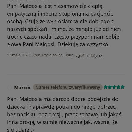
Pani Małgosia jest niesamowicie ciepłą,
empatyczną i mocno skupioną na pacjencie
osobą. Czuję że wyniosłam wiele dobrego z
naszych spotkań i mimo, że minęło już od nich
trochę czasu nadal często przypominam sobie
słowa Pani Małgosi. Dziękuję za wszystko.
w opinii użytkownika O.
13 maja 2026
•
Konsultacja online
•
Inny
•
zgłoś nadużycie
Marcin
Numer telefonu zweryfikowany
M
Pani Małgosia ma bardzo dobre podejście do
dziecka i naprawdę potrafi do niego dotrzeć,
bez nacisku, bez presji, przez zabawę lub jakaś
inna drogą, w sumie nieważne jak, ważne, że
się udaje :)