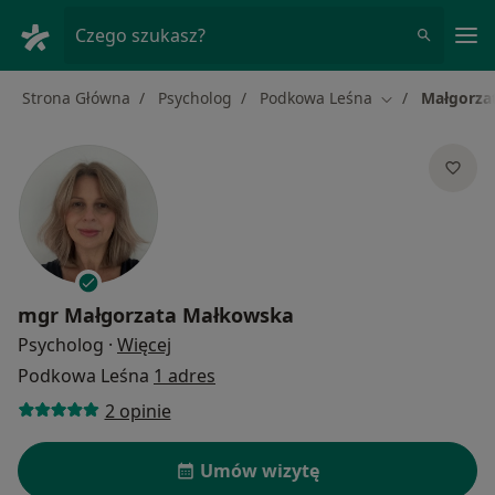
Me
Czego szukasz?
Strona Główna
Psycholog
Podkowa Leśna
Małgorza
Zmień miasto
mgr
Małgorzata Małkowska
O specjalizacjach
Psycholog
·
Więcej
Podkowa Leśna
1 adres
2 opinie
Umów wizytę