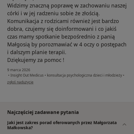
Widzimy znaczną poprawę w zachowaniu naszej
córki i w jej radzeniu sobie że złością.
Komunikacja z rodzicami również jest bardzo
dobra, czujemy się doinformowani i co jakiś
czas mamy spotkanie bezpośrednio z panią
Małgosią by porozmawiać w 4 oczy o postępach
i dalszym planie terapii.
Dziękujemy za pomoc !
9 marca 2026
•
Insight Out Medicus
•
konsultacja psychologiczna dzieci i młodzieży
•
w opinii użytkownika Marcin
zgłoś nadużycie
Najczęściej zadawane pytania
Jaki jest zakres porad oferowanych przez Małgorzata
Małkowska?