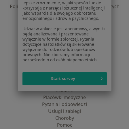
lepsze zrozumienie, w jaki sposób ludzie
Polityka prywatności dla profesjonalistów, których
korzystają z narzędzi sztucznej inteligencji
dane pozyskaliśmy samodzielnie
jako wsparcia dla swojego dobrostanu
emocjonalnego i zdrowia psychicznego.
Polityka cookies
Jak działają wyniki wyszukiwania
Udział w ankiecie jest anonimowy, a wyniki
Dostępność
będą analizowane i prezentowane
wyłącznie w formie zbiorczej. Pytania
O nas
dotyczące nastolatków są skierowane
Praca
Rekrutujemy!
wyłącznie do rodziców lub opiekunów
Partnerzy
prawnych. Nie zbieramy informacji
bezpośrednio od osób niepełnoletnich.
Centrum prasowe
Kontakt
Start survey
Dla pacjentów
Lekarze
Placówki medyczne
Pytania i odpowiedzi
Usługi i zabiegi
Choroby
Pomoc