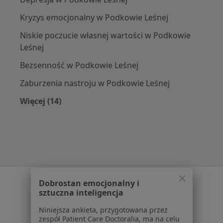
Kryzys emocjonalny w Podkowie Leśnej
Niskie poczucie własnej wartości w Podkowie
Leśnej
Bezsenność w Podkowie Leśnej
Zaburzenia nastroju w Podkowie Leśnej
Więcej (14)
Więcej w kategorii: Najczęście leczone chorob
Serwis
Dobrostan emocjonalny i
sztuczna inteligencja
Regulamin
Polityka prywatności pacjentów
Niniejsza ankieta, przygotowana przez
zespół Patient Care Doctoralia, ma na celu
Polityka prywatności profesjonalistów