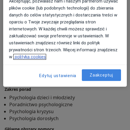
Akceptując, pozwalasz nam i naszym partnerom używać
nauczysz się dokonywać wyborów w zgodzie ze
plików cookie (lub podobnych technologii) do zbierania
sobą
określisz rzeczywiste priorytety w życiu
danych do celów statystycznych i dostarczania treści w
osobistym/zawodowym
dowiesz się jak możesz delikatnie zmieniać swoje
oparciu o Twoje zwyczaje przeglądania stron
życie ku lepszej jakości
internetowych. W każdej chwili możesz sprawdzić i
odkryjesz obszary do pracy i sposoby jakimi
zaktualizować swoje preferencje w ustawieniach. W
możesz pracować nad zmianą
ustawieniach znajdziesz również linki do polityk
zobaczysz nowe rozwiązania swoich problemów
prywatności stron trzecich. Więcej informacji znajdziesz
w
polityka cookies
nauczysz się jak wzmacniać motywację
wewnętrzną i z niej korzystać
Zaakceptuj
Edytuj ustawienia
O mnie
więcej
zbudujesz własną drogę do tworzenia nawyków
zmieniających życie
Zakres porad
skonstruujesz plan działania do zmiany zgodny z
Psychologia dzieci i młodzieży
Twoim rytmem.
Poradnictwo psychologiczne
Psychologia kryzysu
Ukończyłam Psychologię Kliniczną w Akademii
Psychologia dorosłych
Ekonomiczno -Humanistycznej w Warszawie a
Główne obszary pomocy
następnie kontynuowałam naukę na kursie