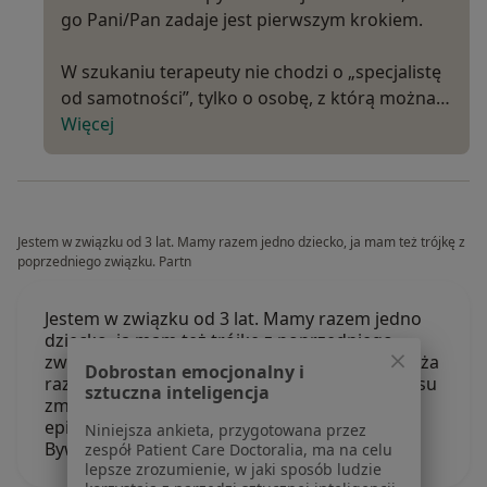
go Pani/Pan zadaje jest pierwszym krokiem.
W szukaniu terapeuty nie chodzi o „specjalistę
od samotności”, tylko o osobę, z którą można…
Więcej
Jestem w związku od 3 lat. Mamy razem jedno dziecko, ja mam też trójkę z
poprzedniego związku. Partn
Jestem w związku od 3 lat. Mamy razem jedno
dziecko, ja mam też trójkę z poprzedniego
związku. Partner pracuje za granicą i przyjeżdża
Dobrostan emocjonalny i
raz w miesiącu na kilka dni. Od dłuższego czasu
sztuczna inteligencja
zmaga się z przemęczeniem, stresem i
epizodami nadużywania alkoholu i substancji.
Niniejsza ankieta, przygotowana przez
Bywa wtedy agresywny, wulgarny,…
zespół Patient Care Doctoralia, ma na celu
lepsze zrozumienie, w jaki sposób ludzie