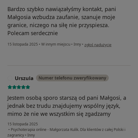
Bardzo szybko nawiązałyśmy kontakt, pani
Małgosia wzbudza zaufanie, szanuje moje
granice, niczego na siłę nie przyspiesza.
Polecam serdecznie
w opinii użytkownika Laura
15 listopada 2025
•
W innym miejscu
•
Inny
•
zgłoś nadużycie
Urszula
Numer telefonu zweryfikowany
U
Jestem osobą sporo starszą od pani Małgosi, a
jednak bez trudu znajdujemy wspólny język,
mimo że nie we wszystkim się zgadzamy
15 listopada 2025
•
Psychoterapia online - Małgorzata Kulik. Dla klientów z całej Polski i
zagranicy
•
Inny