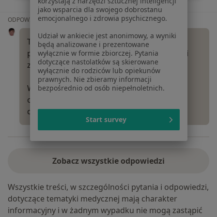
korzystają z narzędzi sztucznej inteligencji
jako wsparcia dla swojego dobrostanu
emocjonalnego i zdrowia psychicznego.
ODPOWIEDŹ LEKARZA:
Udział w ankiecie jest anonimowy, a wyniki
To, co Pani opisuje, to bardzo duże
będą analizowane i prezentowane
przeciążenie — i Pani zmęczenie jest w pełni
wyłącznie w formie zbiorczej. Pytania
dotyczące nastolatków są skierowane
zrozumiałe.
wyłącznie do rodziców lub opiekunów
prawnych. Nie zbieramy informacji
Warto pamiętać: to partner jest
bezpośrednio od osób niepełnoletnich.
odpowiedzialny za swoją zmianę. Terapia to
dobry krok,…
Więcej
Start survey
Zobacz wszystkie odpowiedzi
Wszystkie treści, w szczególności pytania i odpowiedzi,
dotyczące tematyki medycznej mają charakter
informacyjny i w żadnym wypadku nie mogą zastąpić