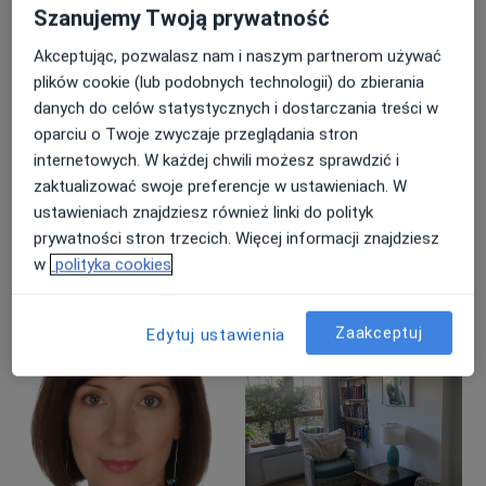
Główne obszary pomocy
Szanujemy Twoją prywatność
Depresja
Bezsenność
Akceptując, pozwalasz nam i naszym partnerom używać
Niskie poczucie własnej wartości
Lęki
plików cookie (lub podobnych technologii) do zbierania
a11y_sr_more_diseases
Kryzys w związku
+23
danych do celów statystycznych i dostarczania treści w
oparciu o Twoje zwyczaje przeglądania stron
Pacjenci których przyjmuję
internetowych. W każdej chwili możesz sprawdzić i
Dorośli
zaktualizować swoje preferencje w ustawieniach. W
ustawieniach znajdziesz również linki do polityk
Rodzaje konsultacji
prywatności stron trzecich. Więcej informacji znajdziesz
Stacjonarne
Zobacz lokalizacje (1)
w
polityka cookies
Konsultacje online
Zobacz kalendarz online
Zaakceptuj
Edytuj ustawienia
Zdjęcia i filmy