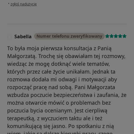
w opinii użytkownika Urszula
•
zgłoś nadużycie
Sabella
Numer telefonu zweryfikowany
S
To była moja pierwsza konsultacja z Panią
Małgorzatą. Trochę się obawiałam tej rozmowy,
wiedząc że mogę dotknąć wiele tematów,
których przez całe życie unikałam. Jednak ta
rozmowa dodała mi odwagi i motywacji aby
rozpocząć pracę nad sobą. Pani Małgorzata
wzbudza poczucie bezpieczeństwa i zaufania, że
można otwarcie mówić o problemach bez
poczucia bycia ocenianym. Jest cierpliwą
terapeutką, z wyczuciem taktu ale i też
komunikującą się jasno. Po spotkaniu z nią
wiem, jakie są dalsze kierunki pracy, czego