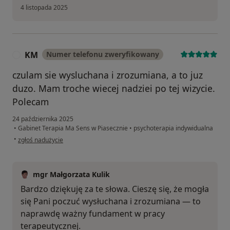
4 listopada 2025
KM
Numer telefonu zweryfikowany
K
czulam sie wysluchana i zrozumiana, a to juz
duzo. Mam troche wiecej nadziei po tej wizycie.
Polecam
24 października 2025
•
Gabinet Terapia Ma Sens w Piasecznie
•
psychoterapia indywidualna
w opinii użytkownika KM
•
zgłoś nadużycie
mgr Małgorzata Kulik
Bardzo dziękuję za te słowa. Cieszę się, że mogła
się Pani poczuć wysłuchana i zrozumiana — to
naprawdę ważny fundament w pracy
terapeutycznej.