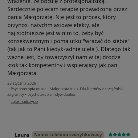
wrażenie, że obcuję z profesjonalistką.
Serdecznie polecam terapię prowadzoną przez
panią Małgorzatę. Nie jest to proces, który
przynosi natychmiastowe efekty, ale
najistotniejsze jest w nim to, żeby być
konsekwentnym i pomalutku "wracać do siebie"
(tak jak to Pani kiedyś ładnie ujęła ). Dlatego tak
ważne jest, by towarzyszył nam w tej drodze
ktoś tak kompetentny i wspierający jak pani
Małgorzata
28 stycznia 2026
•
Psychoterapia online - Małgorzata Kulik. Dla klientów z całej Polski i
zagranicy
•
psychoterapia indywidualna
w opinii użytkownika Kinga
•
zgłoś nadużycie
Laura
Numer telefonu zweryfikowany
L