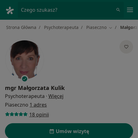
Me
Czego szukasz?
Strona Główna
Psychoterapeuta
Piaseczno
Małgorz
Zmień miasto
mgr
Małgorzata Kulik
O specjalizacjach
Psychoterapeuta
·
Więcej
Piaseczno
1 adres
18 opinii
Umów wizytę