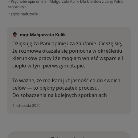
•
Psychoterapia online - Małgorzata Kulik. Dla klientów z całej Polski i
zagranicy
•
w opinii użytkownika Natalia
•
zgłoś nadużycie
mgr Małgorzata Kulik
Dziękuję za Pani opinię i za zaufanie. Cieszę się,
że rozmowa okazała się pomocna w określeniu
kierunków pracy i że mogłam wnieść wsparcie i
ciepło w tym pierwszym etapie.
To ważne, że ma Pani już jasność co do swoich
celów — to piękny początek procesu.
Do zobaczenia na kolejnych spotkaniach
4 listopada 2025