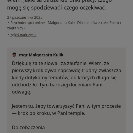
mogę się spodziewać i czego oczekiwać.
27 października 2025
•
Psychoterapia online - Małgorzata Kulik. Dla klientów z całej Polski i
zagranicy
•
w opinii użytkownika Sabella
•
zgłoś nadużycie
mgr Małgorzata Kulik
Dziękuję za te słowa i za zaufanie. Wiem, że
pierwszy krok bywa naprawdę trudny, zwłaszcza
kiedy dotykamy tematów, od których długo się
odchodziło. Tym bardziej doceniam Pani
odwagę.
Jestem tu, żeby towarzyszyć Pani w tym procesie
— krok po kroku, w Pani tempie.
Do zobaczenia