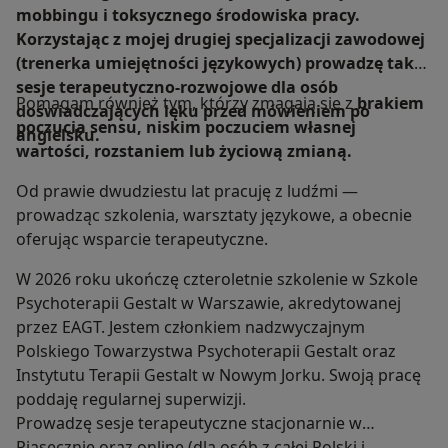
mobbingu i toksycznego środowiska pracy.
Korzystając z mojej drugiej specjalizacji zawodowej
(trenerka umiejętności językowych) prowadzę także
sesje terapeutyczno-rozwojowe dla osób
Pomagam również tym, którzy zmagają się z
brakiem
doświadczających lęku przed mówieniem po
poczucia sensu, niskim poczuciem własnej
angielsku.
wartości, rozstaniem lub życiową zmianą.
Od prawie dwudziestu lat pracuję z ludźmi —
prowadząc szkolenia, warsztaty językowe, a obecnie
oferując wsparcie terapeutyczne.
W 2026 roku ukończę czteroletnie szkolenie w Szkole
Psychoterapii Gestalt w Warszawie, akredytowanej
przez EAGT. Jestem członkiem nadzwyczajnym
Polskiego Towarzystwa Psychoterapii Gestalt oraz
Instytutu Terapii Gestalt w Nowym Jorku. Swoją pracę
poddaję regularnej superwizji.
Prowadzę sesje terapeutyczne stacjonarnie w
Piasecznie oraz online (dla osób z całej Polski i