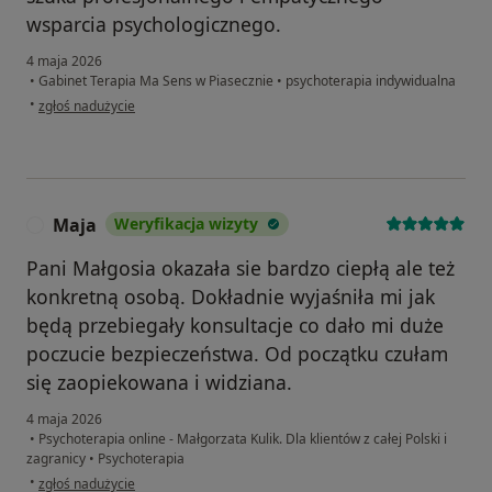
wsparcia psychologicznego.
4 maja 2026
•
Gabinet Terapia Ma Sens w Piasecznie
•
psychoterapia indywidualna
w opinii użytkownika Agnieszka
•
zgłoś nadużycie
Maja
Weryfikacja wizyty
M
Pani Małgosia okazała sie bardzo ciepłą ale też
konkretną osobą. Dokładnie wyjaśniła mi jak
będą przebiegały konsultacje co dało mi duże
poczucie bezpieczeństwa. Od początku czułam
się zaopiekowana i widziana.
4 maja 2026
•
Psychoterapia online - Małgorzata Kulik. Dla klientów z całej Polski i
zagranicy
•
Psychoterapia
w opinii użytkownika Maja
•
zgłoś nadużycie