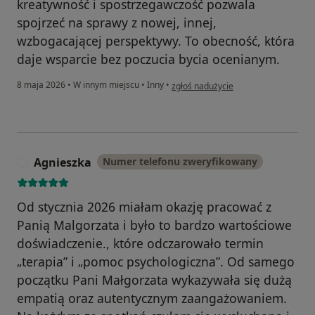
kreatywność i spostrzegawczość pozwala
spojrzeć na sprawy z nowej, innej,
wzbogacającej perspektywy. To obecność, która
daje wsparcie bez poczucia bycia ocenianym.
w opinii użytkownika Karolina
8 maja 2026
•
W innym miejscu
•
Inny
•
zgłoś nadużycie
Agnieszka
Numer telefonu zweryfikowany
A
Od stycznia 2026 miałam okazję pracować z
Panią Malgorzata i było to bardzo wartościowe
doświadczenie., które odczarowało termin
„terapia” i „pomoc psychologiczna”. Od samego
początku Pani Małgorzata wykazywała się dużą
empatią oraz autentycznym zaangażowaniem.