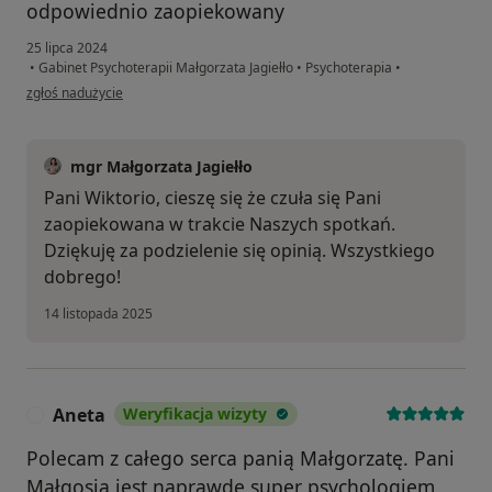
odpowiednio zaopiekowany
25 lipca 2024
•
Gabinet Psychoterapii Małgorzata Jagiełło
•
Psychoterapia
•
w opinii użytkownika Wiktoria T
zgłoś nadużycie
mgr Małgorzata Jagiełło
Pani Wiktorio, cieszę się że czuła się Pani
zaopiekowana w trakcie Naszych spotkań.
Dziękuję za podzielenie się opinią. Wszystkiego
dobrego!
14 listopada 2025
Aneta
Weryfikacja wizyty
A
Polecam z całego serca panią Małgorzatę. Pani
Małgosia jest naprawdę super psychologiem ,