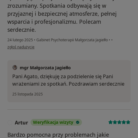
zrozumiany. Spotkania odbywają się w
przyjaznej i bezpiecznej atmosferze, pełnej
wsparcia i profesjonalizmu. Polecam
serdecznie.
24 lutego 2025
•
Gabinet Psychoterapii Małgorzata Jagiełło
•
•
w opinii użytkownika Agata
zgłoś nadużycie
mgr Małgorzata Jagiełło
Pani Agato, dziękuję za podzielenie się Pani
wrażeniami ze spotkań. Pozdrawiam serdecznie
25 listopada 2025
Artur
Weryfikacja wizyty
A
Bardzo pomocna przy problemach jakie