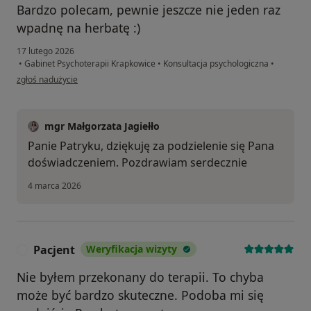
Bardzo polecam, pewnie jeszcze nie jeden raz
wpadnę na herbatę :)
17 lutego 2026
•
Gabinet Psychoterapii Krapkowice
•
Konsultacja psychologiczna
•
w opinii użytkownika Patryk
zgłoś nadużycie
mgr Małgorzata Jagiełło
Panie Patryku, dziękuję za podzielenie się Pana
doświadczeniem. Pozdrawiam serdecznie
4 marca 2026
Pacjent
Weryfikacja wizyty
P
Nie byłem przekonany do terapii. To chyba
może być bardzo skuteczne. Podoba mi się