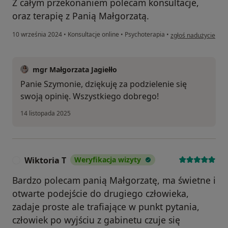
Z całym przekonaniem polecam konsultacje,
oraz terapię z Panią Małgorzatą.
w opinii użytkownik
10 września 2024
•
Konsultacje online
•
Psychoterapia
•
zgłoś nadużycie
mgr Małgorzata Jagiełło
Panie Szymonie, dziękuję za podzielenie się
swoją opinię. Wszystkiego dobrego!
14 listopada 2025
Wiktoria T
Weryfikacja wizyty
W
Bardzo polecam panią Małgorzatę, ma świetne i
otwarte podejście do drugiego człowieka,
zadaje proste ale trafiające w punkt pytania,
człowiek po wyjściu z gabinetu czuje się