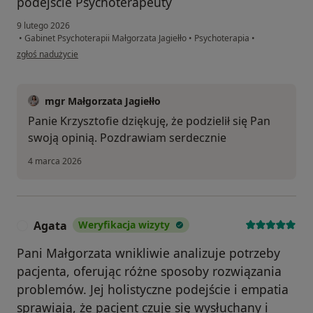
podejście Psychoterapeuty
9 lutego 2026
•
Gabinet Psychoterapii Małgorzata Jagiełło
•
Psychoterapia
•
w opinii użytkownika Pacjent
zgłoś nadużycie
mgr Małgorzata Jagiełło
Panie Krzysztofie dziękuję, że podzielił się Pan
swoją opinią. Pozdrawiam serdecznie
4 marca 2026
Agata
Weryfikacja wizyty
A
Pani Małgorzata wnikliwie analizuje potrzeby
pacjenta, oferując różne sposoby rozwiązania
problemów. Jej holistyczne podejście i empatia
sprawiają, że pacjent czuje się wysłuchany i