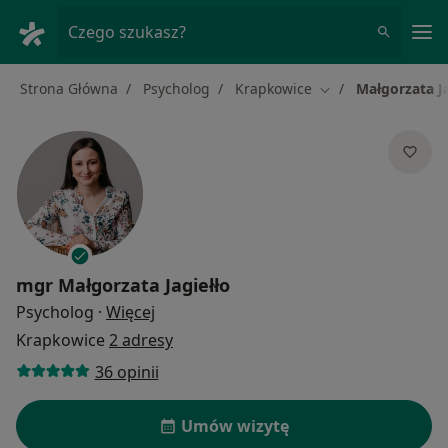
Me
Czego szukasz?
Strona Główna
Psycholog
Krapkowice
Małgorzata Ja
Zmień miasto
mgr
Małgorzata Jagiełło
O specjalizacjach
Psycholog
·
Więcej
Krapkowice
2 adresy
36 opinii
Umów wizytę