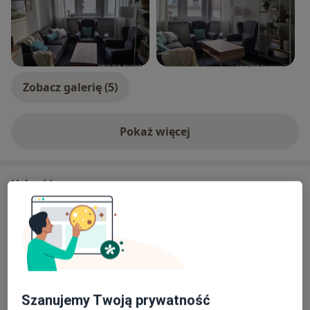
Zobacz galerię (5)
Pokaż więcej
o doświadczeniu
Usługi i ceny
Konsultacja psychologiczna
Umów wizytę
200 zł
Szczegóły
Psychoterapia
Umów wizytę
200 zł
Szczegóły
Szanujemy Twoją prywatność