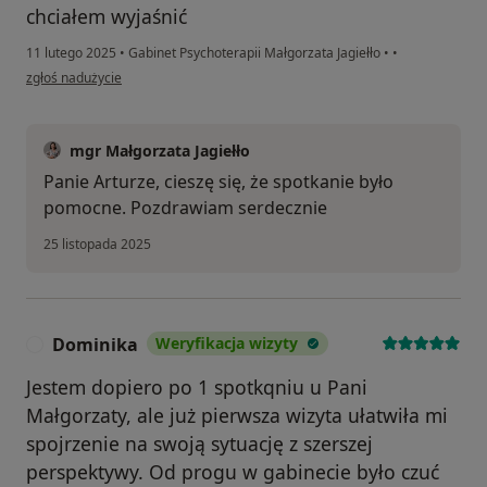
chciałem wyjaśnić
11 lutego 2025
•
Gabinet Psychoterapii Małgorzata Jagiełło
•
•
w opinii użytkownika Artur
zgłoś nadużycie
mgr Małgorzata Jagiełło
Panie Arturze, cieszę się, że spotkanie było
pomocne. Pozdrawiam serdecznie
25 listopada 2025
Dominika
Weryfikacja wizyty
D
Jestem dopiero po 1 spotkqniu u Pani
Małgorzaty, ale już pierwsza wizyta ułatwiła mi
spojrzenie na swoją sytuację z szerszej
perspektywy. Od progu w gabinecie było czuć