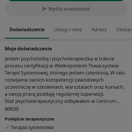
Wyślij wiadomość
Doświadczenie
Usługi i ceny
Adresy
Ubezpi
Moje doświadczenie
Jestem psycholożką i psychoterapeutką w trakcie
procesu certyfikacji w Wielkopolskim Towarzystwie
Terapii Systemowej, którego jestem członkinią. W celu
rozwijania swoich kompetencji zawodowych
uczestniczę w szkoleniach, warsztatach oraz kursach,
a swoją pracę poddaję regularnej superwizji.
Staż psychoterapeutyczny odbywałam w Centrum
O mnie
Terapii Nerwic w Mosznej.
więcej
Podejście terapeutyczne
Prowadzę konsultacje psychologiczne, terapię
Terapia systemowa
indywidualną osób dorosłych. Do gabinetu zapraszam