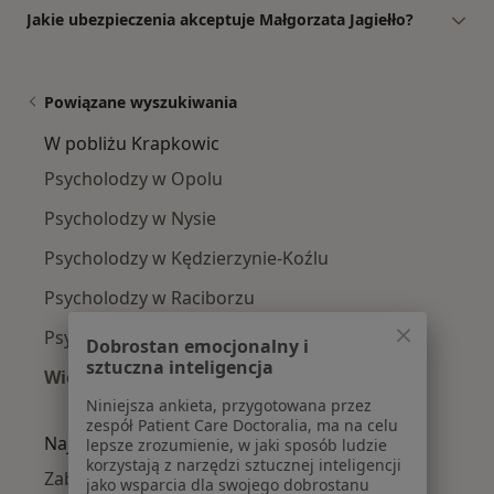
Jakie ubezpieczenia akceptuje Małgorzata Jagiełło?
Powiązane wyszukiwania
W pobliżu Krapkowic
Psycholodzy w Opolu
Psycholodzy w Nysie
Psycholodzy w Kędzierzynie-Koźlu
Psycholodzy w Raciborzu
Psycholodzy w Gliwicach
Dobrostan emocjonalny i
sztuczna inteligencja
Więcej (12)
Więcej w kategorii: W pobliżu Krapkowic
Niniejsza ankieta, przygotowana przez
zespół Patient Care Doctoralia, ma na celu
Najczęście leczone choroby
lepsze zrozumienie, w jaki sposób ludzie
korzystają z narzędzi sztucznej inteligencji
Zaburzenia nastroju w Krapkowicach
jako wsparcia dla swojego dobrostanu