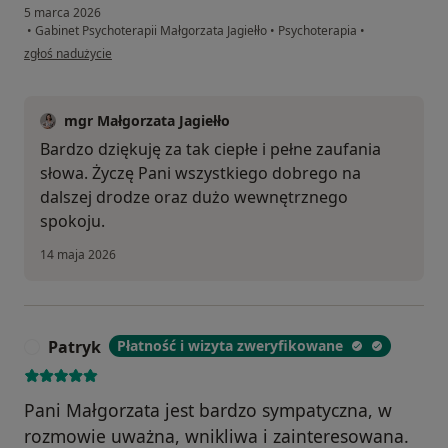
5 marca 2026
•
Gabinet Psychoterapii Małgorzata Jagiełło
•
Psychoterapia
•
w opinii użytkownika A
zgłoś nadużycie
mgr Małgorzata Jagiełło
Bardzo dziękuję za tak ciepłe i pełne zaufania
słowa. Życzę Pani wszystkiego dobrego na
dalszej drodze oraz dużo wewnętrznego
spokoju.
14 maja 2026
Patryk
Płatność i wizyta zweryfikowane
P
Pani Małgorzata jest bardzo sympatyczna, w
rozmowie uważna, wnikliwa i zainteresowana.