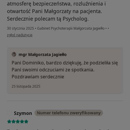
atmosferę bezpieczeństwa, rozluźnienia i
otwartość Pani Małgorzaty na pacjenta.
Serdecznie polecam tą Psycholog.
30 stycznia 2025
•
Gabinet Psychoterapii Małgorzata Jagiełło
•
•
w opinii użytkownika Dominika
zgłoś nadużycie
mgr Małgorzata Jagiełło
Pani Dominiko, bardzo dziękuję, że podzieliła się
Pani swoimi odczuciami ze spotkania.
Pozdrawiam serdecznie
25 listopada 2025
Szymon
Numer telefonu zweryfikowany
S