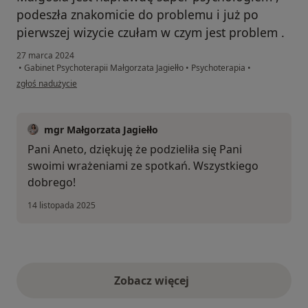
podeszła znakomicie do problemu i już po
pierwszej wizycie czułam w czym jest problem .
27 marca 2024
•
Gabinet Psychoterapii Małgorzata Jagiełło
•
Psychoterapia
•
w opinii użytkownika Aneta
zgłoś nadużycie
mgr Małgorzata Jagiełło
Pani Aneto, dziękuję że podzieliła się Pani
swoimi wrażeniami ze spotkań. Wszystkiego
dobrego!
14 listopada 2025
Zobacz więcej
opinie powyżej