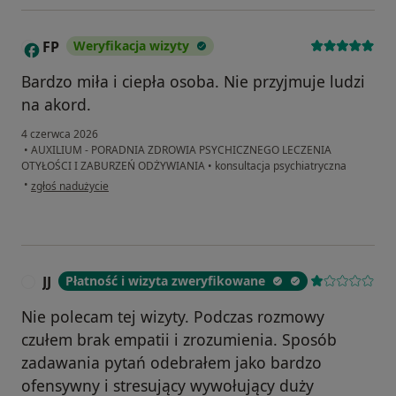
FP
Weryfikacja wizyty
F
Bardzo miła i ciepła osoba. Nie przyjmuje ludzi
na akord.
4 czerwca 2026
•
AUXILIUM - PORADNIA ZDROWIA PSYCHICZNEGO LECZENIA
OTYŁOŚCI I ZABURZEŃ ODŻYWIANIA
•
konsultacja psychiatryczna
w opinii użytkownika FP
•
zgłoś nadużycie
JJ
Płatność i wizyta zweryfikowane
J
Nie polecam tej wizyty. Podczas rozmowy
czułem brak empatii i zrozumienia. Sposób
zadawania pytań odebrałem jako bardzo
ofensywny i stresujący wywołujący duży