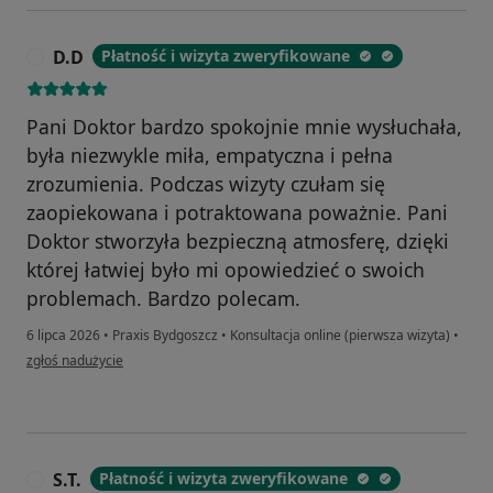
D.D
Płatność i wizyta zweryfikowane
D
Pani Doktor bardzo spokojnie mnie wysłuchała,
była niezwykle miła, empatyczna i pełna
zrozumienia. Podczas wizyty czułam się
zaopiekowana i potraktowana poważnie. Pani
Doktor stworzyła bezpieczną atmosferę, dzięki
której łatwiej było mi opowiedzieć o swoich
problemach. Bardzo polecam.
6 lipca 2026
•
Praxis Bydgoszcz
•
Konsultacja online (pierwsza wizyta)
•
w opinii użytkownika D.D
zgłoś nadużycie
S.T.
Płatność i wizyta zweryfikowane
S