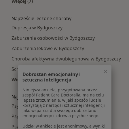
Więcej (7)
Więcej w kategorii: W pobliżu Bydgoszczy
Najczęście leczone choroby
Depresja w Bydgoszczy
Zaburzenia osobowości w Bydgoszczy
Zaburzenia lękowe w Bydgoszczy
Choroba afektywna dwubiegunowa w Bydgoszczy
Schizofrenia w Bydgoszczy
Dobrostan emocjonalny i
Więcej (15)
sztuczna inteligencja
Więcej w kategorii: Najczęście leczone chorob
Niniejsza ankieta, przygotowana przez
zespół Patient Care Doctoralia, ma na celu
Najpopularniejsze ubezpieczenia
lepsze zrozumienie, w jaki sposób ludzie
korzystają z narzędzi sztucznej inteligencji
Psychiatrzy z Allianz w Bydgoszczy
jako wsparcia dla swojego dobrostanu
emocjonalnego i zdrowia psychicznego.
Psychiatrzy z PZU Zdrowie w Bydgoszczy
Udział w ankiecie jest anonimowy, a wyniki
Psychiatrzy z Compensa w Bydgoszczy