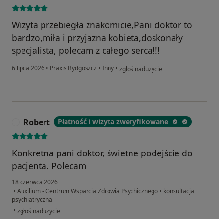
Wizyta przebiegła znakomicie,Pani doktor to
bardzo,miła i przyjazna kobieta,doskonały
specjalista, polecam z całego serca!!!
w opinii użytkownika S.T.
6 lipca 2026
•
Praxis Bydgoszcz
•
Inny
•
zgłoś nadużycie
Robert
Płatność i wizyta zweryfikowane
R
Konkretna pani doktor, świetne podejście do
pacjenta. Polecam
18 czerwca 2026
•
Auxilium - Centrum Wsparcia Zdrowia Psychicznego
•
konsultacja
psychiatryczna
w opinii użytkownika Robert
•
zgłoś nadużycie