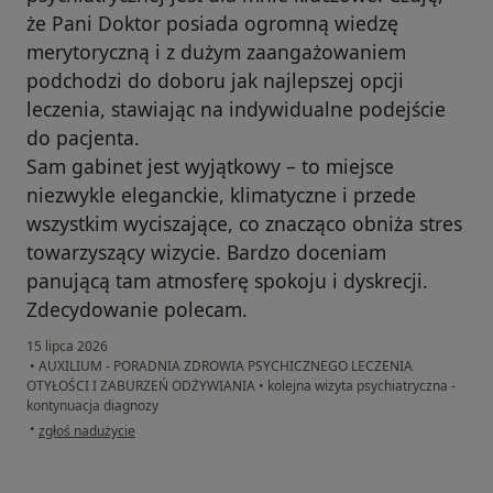
że Pani Doktor posiada ogromną wiedzę
merytoryczną i z dużym zaangażowaniem
podchodzi do doboru jak najlepszej opcji
leczenia, stawiając na indywidualne podejście
do pacjenta.
Sam gabinet jest wyjątkowy – to miejsce
niezwykle eleganckie, klimatyczne i przede
wszystkim wyciszające, co znacząco obniża stres
towarzyszący wizycie. Bardzo doceniam
panującą tam atmosferę spokoju i dyskrecji.
Zdecydowanie polecam.
15 lipca 2026
•
AUXILIUM - PORADNIA ZDROWIA PSYCHICZNEGO LECZENIA
OTYŁOŚCI I ZABURZEŃ ODŻYWIANIA
•
kolejna wizyta psychiatryczna -
kontynuacja diagnozy
w opinii użytkownika Anna
•
zgłoś nadużycie