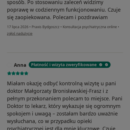
sposób. Po stosowaniu zaleceń widzimy
poprawę w codziennym funkcjonowaniu. Czuje
się zaopiekowana. Polecam i pozdrawiam
17 lipca 2026
•
Praxis Bydgoszcz
•
Konsultacja psychiatryczna online
•
w opinii użytkownika Agnieszka W.
zgłoś nadużycie
Anna
Płatność i wizyta zweryfikowane
A
Miałam okazję odbyć kontrolną wizytę u pani
doktor Małgorzaty Bronisławskiej-Frasz i z
pełnym przekonaniem polecam to miejsce. Pani
Doktor to lekarz, który wykazuje się ogromnym
spokojem i uwagą – zostałam bardzo uważnie
wysłuchana, co w przypadku opieki
psychiatrycznej jest dla mnie kluczowe. Czuję,