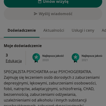
Umów wizytę
Wyślij wiadomość
Doświadczenie
Aktualności
Usługi i ceny
Ad
Moje doświadczenie
3
Edukacja
SPECJALISTA PSYCHIATRA oraz PSYCHOGERIATRA.
Zajmuję się leczeniem osób dorosłych z zaburzeniami
depresyjnymi, lękowymi, zaburzeniami osobowości,
fobii, natręctw, adaptacyjnymi, schizofrenią, CHAD,
bezsennością, zaburzeniami odżywiania,
uzależnieniami od alkoholu i innych substancji
psychoaktywnych, zaburzeń dysocjacyjnych/