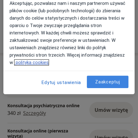
Akceptując, pozwalasz nam i naszym partnerom używać
01/12/2024
plików cookie (lub podobnych technologii) do zbierania
danych do celów statystycznych i dostarczania treści w
oparciu o Twoje zwyczaje przeglądania stron
internetowych. W każdej chwili możesz sprawdzić i
zaktualizować swoje preferencje w ustawieniach. W
ustawieniach znajdziesz również linki do polityk
prywatności stron trzecich. Więcej informacji znajdziesz
w
polityka cookies
Usługi i ceny
Konsultacja psychiatryczna (kolejna
wizyta)
Umów wizytę
Zaakceptuj
Edytuj ustawienia
290 zł
Szczegóły
Konsultacja psychiatryczna online
Umów wizytę
340 zł
Szczegóły
Konsultacja online (pierwsza
wizyta)
Umów wizytę