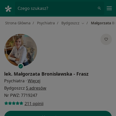
Me
Czego szukasz?
Strona Główna
Psychiatra
Bydgoszcz
Małgorzata Br
Zmień miasto
lek.
Małgorzata Bronisławska - Frasz
O specjalizacjach
Psychiatra
·
Więcej
Bydgoszcz
5 adresów
Nr PWZ: 7719247
211 opinii