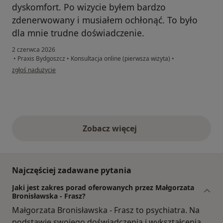
dyskomfort. Po wizycie byłem bardzo
zdenerwowany i musiałem ochłonąć. To było
dla mnie trudne doświadczenie.
2 czerwca 2026
•
Praxis Bydgoszcz
•
Konsultacja online (pierwsza wizyta)
•
w opinii użytkownika JJ
zgłoś nadużycie
Zobacz więcej
opinie powyżej
Najczęściej zadawane pytania
Jaki jest zakres porad oferowanych przez Małgorzata
Bronisławska - Frasz?
Małgorzata Bronisławska - Frasz to psychiatra. Na
podstawie swojego doświadczenia i wykształcenia