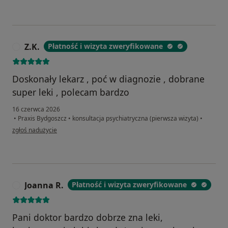
Z.K.
Płatność i wizyta zweryfikowane
Z
Doskonały lekarz , poć w diagnozie , dobrane
super leki , polecam bardzo
16 czerwca 2026
•
Praxis Bydgoszcz
•
konsultacja psychiatryczna (pierwsza wizyta)
•
w opinii użytkownika Z.K.
zgłoś nadużycie
Joanna R.
Płatność i wizyta zweryfikowane
J
Pani doktor bardzo dobrze zna leki,