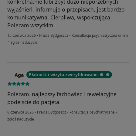
konkretna,nie lubi zbyt dużo nieporzebnych
wyjaśnień, informuje o przepisach, jest bardzo
komunikatywna. Cierpliwa, wspołczująca.
Polecam wszytkim
15 czerwca 2026
•
Praxis Bydgoszcz
•
Konsultacja psychiatryczna online
w opinii użytkownika Joanna R.
•
zgłoś nadużycie
Aga
Płatność i wizyta zweryfikowane
A
Polecam. najlepszy fachowiec i rewelacyjne
podejscie do pacjeta.
8 czerwca 2026
•
Praxis Bydgoszcz
•
konsultacja psychiatryczna
•
w opinii użytkownika Aga
zgłoś nadużycie