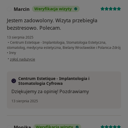
Marcin
Weryfikacja wizyty
M
Jestem zadowolony. Wizyta przebiegła
bezstresowo. Polecam.
13 sierpnia 2025
•
Centrum Estetique - Implantologia, Stomatologia Estetyczna,
stomatolog, medycyna estetyczna, Bielany Wrocławskie i Polanica-Zdrój
•
Inny
w opinii użytkownika Marcin
•
zgłoś nadużycie
Centrum Estetique - Implantologia i
Stomatologia Cyfrowa
Dziękujemy za opinię! Pozdrawiamy
13 sierpnia 2025
Monika
Weryfikacja wizyty
M