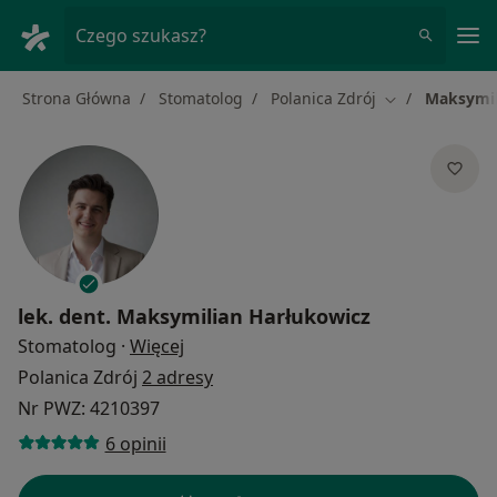
Me
Czego szukasz?
Strona Główna
Stomatolog
Polanica Zdrój
Maksymil
Zmień miasto
lek. dent.
Maksymilian Harłukowicz
O specjalizacjach
Stomatolog
·
Więcej
Polanica Zdrój
2 adresy
Nr PWZ: 4210397
6 opinii