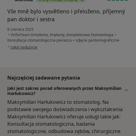
Vše mně bylo vysvětleno i přeloženo, příjemný
pan doktor i sestra
9 czerwca 2025
•
OrthoTeam Ortodonta, Implanty, Kompleksowa Stomatologia.
•
Konsultacja stomatologiczna pierwsza + zdjęcie pantomograficzne
w opinii użytkownika Monika
•
zgłoś nadużycie
Najczęściej zadawane pytania
Jaki jest zakres porad oferowanych przez Maksymilian
Harłukowicz?
Maksymilian Harłukowicz to stomatolog. Na
podstawie swojego doświadczenia i wykształcenia
Maksymilian Harłukowicz oferuje usługi takie jak:
Konsultacja stomatologiczna, badania
stomatologiczne, odbudowa zębów, chirurgiczne