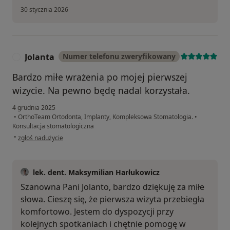
30 stycznia 2026
Jolanta
Numer telefonu zweryfikowany
J
Bardzo miłe wrażenia po mojej pierwszej
wizycie. Na pewno będę nadal korzystała.
4 grudnia 2025
•
OrthoTeam Ortodonta, Implanty, Kompleksowa Stomatologia.
•
Konsultacja stomatologiczna
w opinii użytkownika Jolanta
•
zgłoś nadużycie
lek. dent. Maksymilian Harłukowicz
Szanowna Pani Jolanto, bardzo dziękuję za miłe
słowa. Cieszę się, że pierwsza wizyta przebiegła
komfortowo. Jestem do dyspozycji przy
kolejnych spotkaniach i chętnie pomogę w