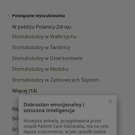
Powiązane wyszukiwania
W pobliżu Polanicy-Zdroju
Stomatolodzy w Wałbrzychu
Stomatolodzy w Świdnicy
Stomatolodzy w Dzierżoniowie
Stomatolodzy w Kłodzku
Stomatolodzy w Ząbkowicach Śląskich
Więcej (14)
Więcej w kategorii: W pobliżu Polanicy-Zdroju
Dobrostan emocjonalny i
Najczęście leczone choroby
sztuczna inteligencja
Ból zęba w Polanicy-Zdroju
Niniejsza ankieta, przygotowana przez
zespół Patient Care Doctoralia, ma na celu
Braki zębowe w Polanicy-Zdroju
lepsze zrozumienie, w jaki sposób ludzie