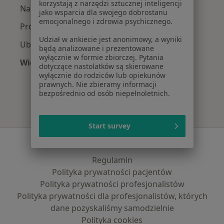
korzystają z narzędzi sztucznej inteligencji
Nadwrażliwość zębów w Polanicy-Zdroju
jako wsparcia dla swojego dobrostanu
emocjonalnego i zdrowia psychicznego.
Próchnica w Polanicy-Zdroju
Udział w ankiecie jest anonimowy, a wyniki
Ubytki zębów w Polanicy-Zdroju
będą analizowane i prezentowane
wyłącznie w formie zbiorczej. Pytania
Więcej (15)
dotyczące nastolatków są skierowane
Więcej w kategorii: Najczęście leczone chorob
wyłącznie do rodziców lub opiekunów
prawnych. Nie zbieramy informacji
bezpośrednio od osób niepełnoletnich.
Start survey
Serwis
Regulamin
Polityka prywatności pacjentów
Polityka prywatności profesjonalistów
Polityka prywatności dla profesjonalistów, których
dane pozyskaliśmy samodzielnie
Polityka cookies