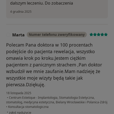
dalszym leczeniu. Do zobaczenia
4 grudnia 2025
Marta
Numer telefonu zweryfikowany
M
Polecam Pana doktora w 100 procentach
podejście do pacjenta rewelacja, wszystko
omawia krok po kroku.Jestem ciężkim
pacjentem z panicznym strachem ,Pan doktor
wzbudził we mnie zaufanie.Mam nadzieję że
wszystkie moje wizyty będą takie jak
pierwsza.Dziękuję.
18 listopada 2025
•
Centrum Estetique - Implantologia, Stomatologia Estetyczna,
stomatolog, medycyna estetyczna, Bielany Wrocławskie i Polanica-Zdrój
•
Konsultacja stomatologiczna
w opinii użytkownika Marta
•
zgłoś nadużycie