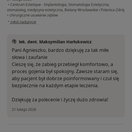
•
Centrum Estetique - Implantologia, Stomatologia Estetyczna,
stomatolog, medycyna estetyczna, Bielany Wrocławskie i Polanica-Zdrój
•
chirurgiczne usuwanie zębów
w opinii użytkownika Agnieszka Ch.
•
zgłoś nadużycie
lek. dent. Maksymilian Harłukowicz
Pani Agnieszko, bardzo dziękuję za tak miłe
słowa i zaufanie
Cieszę się, że zabieg przebiegł komfortowo, a
proces gojenia był spokojny. Zawsze staram się,
aby pacjent był dobrze poinformowany i czuł się
bezpiecznie na każdym etapie leczenia.
Dziękuję za polecenie i życzę dużo zdrowia!
21 lutego 2026