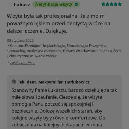
Łukasz
Weryfikacja wizyty
Ł
Wizyta była tak profesjonalna, że z moim
poważnym lękiem przed dentystą wrócę na
dalsze leczenie. Dziękuję.
30 stycznia 2026
•
Centrum Estetique - Implantologia, Stomatologia Estetyczna,
stomatolog, medycyna estetyczna, Bielany Wrocławskie i Polanica-Zdrój
•
chirurgiczne usuwanie zębów
w opinii użytkownika Łukasz
•
zgłoś nadużycie
lek. dent. Maksymilian Harłukowicz
Szanowny Panie Łukaszu, bardzo dziękuję za tak
miłe słowa i zaufanie. Cieszę się, że wizyta
pomogła Panu poczuć się spokojniej i
bezpiecznie. Dołożę wszelkich starań, aby
kolejne wizyty były równie komfortowe. Do
zobaczenia na kolejnych etapach leczenia