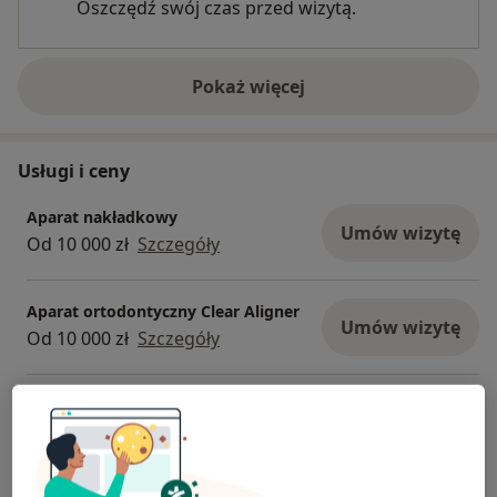
Oszczędź swój czas przed wizytą.
Pokaż więcej
o doświadczeniu
Usługi i ceny
Aparat nakładkowy
Umów wizytę
Od 10 000 zł
Szczegóły
Aparat ortodontyczny Clear Aligner
Umów wizytę
Od 10 000 zł
Szczegóły
Aparaty stałe
Umów wizytę
Od 2 800 zł
Szczegóły