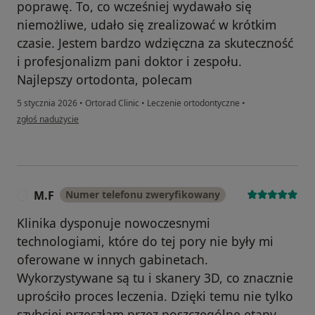
poprawę. To, co wcześniej wydawało się
niemożliwe, udało się zrealizować w krótkim
czasie. Jestem bardzo wdzięczna za skuteczność
i profesjonalizm pani doktor i zespołu.
Najlepszy ortodonta, polecam
5 stycznia 2026
•
Ortorad Clinic
•
Leczenie ortodontyczne
•
w opinii użytkownika Agnieszka
zgłoś nadużycie
M.F
Numer telefonu zweryfikowany
M
Klinika dysponuje nowoczesnymi
technologiami, które do tej pory nie były mi
oferowane w innych gabinetach.
Wykorzystywane są tu i skanery 3D, co znacznie
uprościło proces leczenia. Dzięki temu nie tylko
szybciej przeszłam przez poszczególne etapy,