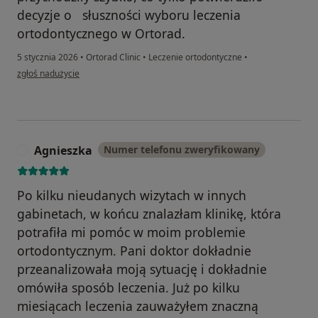
decyzje o słuszności wyboru leczenia
ortodontycznego w Ortorad.
5 stycznia 2026
•
Ortorad Clinic
•
Leczenie ortodontyczne
•
w opinii użytkownika MAB
zgłoś nadużycie
Agnieszka
Numer telefonu zweryfikowany
A
Po kilku nieudanych wizytach w innych
gabinetach, w końcu znalazłam klinikę, która
potrafiła mi pomóc w moim problemie
ortodontycznym. Pani doktor dokładnie
przeanalizowała moją sytuację i dokładnie
omówiła sposób leczenia. Już po kilku
miesiącach leczenia zauważyłem znaczną