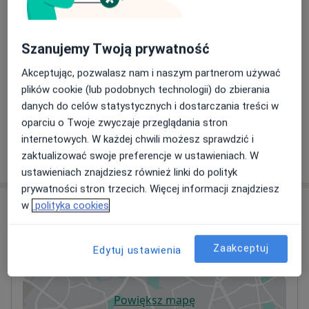
Invisalign
Umów wizytę
220 zł
Szczegóły
Szanujemy Twoją prywatność
Konsultacja Invisalign
Umów wizytę
Akceptując, pozwalasz nam i naszym partnerom używać
220 zł
Szczegóły
plików cookie (lub podobnych technologii) do zbierania
danych do celów statystycznych i dostarczania treści w
+ 6 usług
oparciu o Twoje zwyczaje przeglądania stron
internetowych. W każdej chwili możesz sprawdzić i
zaktualizować swoje preferencje w ustawieniach. W
W jaki sposób ustalane są ceny?
ustawieniach znajdziesz również linki do polityk
prywatności stron trzecich. Więcej informacji znajdziesz
Adres
w
polityka cookies
Ortorad Clinic
Zaakceptuj
Edytuj ustawienia
Niciarniana 9,
Widzew
, 92-238
Łódź
Powiększ mapę
otwiera się w nowej karcie