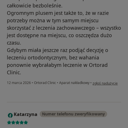
całkowicie bezboleśnie.
Ogromnym plusem jest także to, że w razie
potrzeby można w tym samym miejscu
skorzystać z leczenia zachowawczego – wszystko
jest dostępne na miejscu, co oszczędza dużo
czasu.
Gdybym miała jeszcze raz podjąć decyzję o
leczeniu ortodontycznym, bez wahania
ponownie wybrałabym leczenie w Ortorad
Clinic.
w opinii użytkownika K
12 marca 2026
•
Ortorad Clinic
•
Aparat nakładkowy
•
zgłoś nadużycie
Katarzyna
Numer telefonu zweryfikowany
K