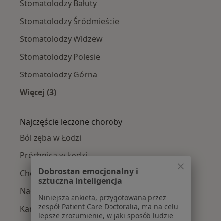
Stomatolodzy Bałuty
Stomatolodzy Śródmieście
Stomatolodzy Widzew
Stomatolodzy Polesie
Stomatolodzy Górna
Więcej (3)
Więcej w kategorii: Stomatolodzy w pobliżu
Najczęście leczone choroby
Ból zęba w Łodzi
Próchnica w Łodzi
Dobrostan emocjonalny i
Choroby miazgi w Łodzi
sztuczna inteligencja
Nadwrażliwość zębów w Łodzi
Niniejsza ankieta, przygotowana przez
zespół Patient Care Doctoralia, ma na celu
Kamień nazębny w Łodzi
lepsze zrozumienie, w jaki sposób ludzie