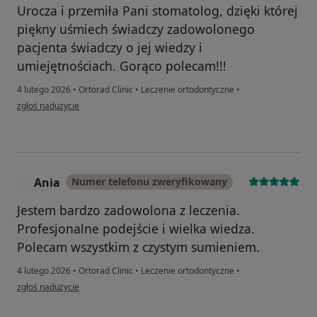
Urocza i przemiła Pani stomatolog, dzięki której
piękny uśmiech świadczy zadowolonego
pacjenta świadczy o jej wiedzy i
umiejętnościach. Gorąco polecam!!!
4 lutego 2026
•
Ortorad Clinic
•
Leczenie ortodontyczne
•
w opinii użytkownika Katarzyna
zgłoś nadużycie
Ania
Numer telefonu zweryfikowany
A
Jestem bardzo zadowolona z leczenia.
Profesjonalne podejście i wielka wiedza.
Polecam wszystkim z czystym sumieniem.
4 lutego 2026
•
Ortorad Clinic
•
Leczenie ortodontyczne
•
w opinii użytkownika Ania
zgłoś nadużycie