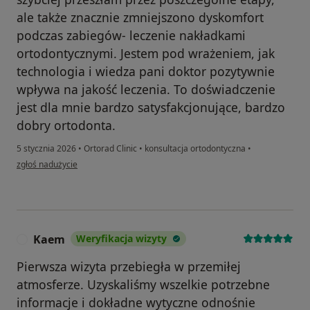
ale także znacznie zmniejszono dyskomfort
podczas zabiegów- leczenie nakładkami
ortodontycznymi. Jestem pod wrażeniem, jak
technologia i wiedza pani doktor pozytywnie
wpływa na jakość leczenia. To doświadczenie
jest dla mnie bardzo satysfakcjonujące, bardzo
dobry ortodonta.
5 stycznia 2026
•
Ortorad Clinic
•
konsultacja ortodontyczna
•
w opinii użytkownika M.F
zgłoś nadużycie
Kaem
Weryfikacja wizyty
K
Pierwsza wizyta przebiegła w przemiłej
atmosferze. Uzyskaliśmy wszelkie potrzebne
informacje i dokładne wytyczne odnośnie