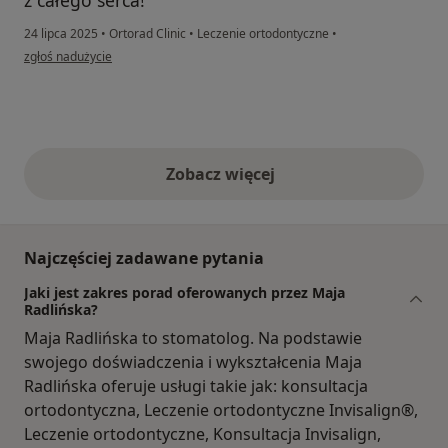
z całego serca!
24 lipca 2025
•
Ortorad Clinic
•
Leczenie ortodontyczne
•
w opinii użytkownika Ilona Piotrowicz
zgłoś nadużycie
Zobacz więcej
opinie powyżej
Najczęściej zadawane pytania
Jaki jest zakres porad oferowanych przez Maja
Radlińska?
Maja Radlińska to stomatolog. Na podstawie
swojego doświadczenia i wykształcenia Maja
Radlińska oferuje usługi takie jak: konsultacja
ortodontyczna, Leczenie ortodontyczne Invisalign®,
Leczenie ortodontyczne, Konsultacja Invisalign,