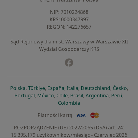
NIP: ⁠7010224868
KRS: ⁠0000347997
REGON: ⁠142276657
Sąd Rejonowy dla m.st. Warszawy w Warszawie XII
Wydział Gospodarczy KRS
Facebook
otwiera się w nowej karcie
otwiera się w nowej karcie
otwiera się w nowej karcie
otwiera się w nowej karcie
otwiera się w nowej karci
otwiera się
otwi
Polska
,
Türkiye
,
España
,
Italia
,
Deutschland
,
Česko
,
otwiera się w nowej karcie
otwiera się w nowej karcie
otwiera się w nowej karcie
otwiera się w nowej kar
otwiera się 
otwier
Portugal
,
México
,
Chile
,
Brasil
,
Argentina
,
Perú
,
otwiera się w nowej karc
Colombia
Płatności kartą
ROZPORZĄDZENIE (UE) 2022/2065 (DSA) art. 24:
15.395.179 użytkowników/miesiąc - Czerwiec 2026