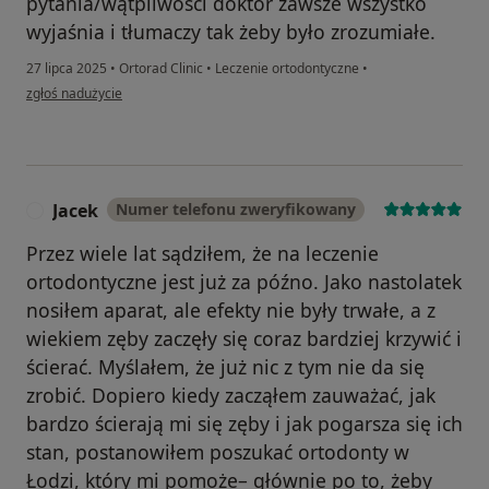
pytania/wątpliwości doktor zawsze wszystko
wyjaśnia i tłumaczy tak żeby było zrozumiałe.
27 lipca 2025
•
Ortorad Clinic
•
Leczenie ortodontyczne
•
w opinii użytkownika Dominika
zgłoś nadużycie
Jacek
Numer telefonu zweryfikowany
J
Przez wiele lat sądziłem, że na leczenie
ortodontyczne jest już za późno. Jako nastolatek
nosiłem aparat, ale efekty nie były trwałe, a z
wiekiem zęby zaczęły się coraz bardziej krzywić i
ścierać. Myślałem, że już nic z tym nie da się
zrobić. Dopiero kiedy zacząłem zauważać, jak
bardzo ścierają mi się zęby i jak pogarsza się ich
stan, postanowiłem poszukać ortodonty w
Łodzi, który mi pomoże– głównie po to, żeby