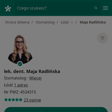
Me
Czego szukasz?
Strona Główna
Stomatolog
Łódź
Maja Radlińska
Zmień miasto
lek. dent.
Maja Radlińska
O specjalizacjach
Stomatolog
·
Więcej
Łódź
1 adres
Nr PWZ: 4534315
23 opinie