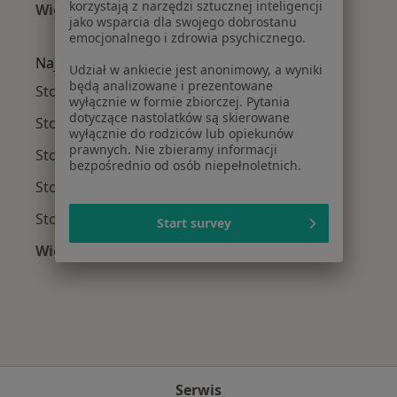
korzystają z narzędzi sztucznej inteligencji
Więcej (15)
jako wsparcia dla swojego dobrostanu
Więcej w kategorii: Najczęście leczone chorob
emocjonalnego i zdrowia psychicznego.
Najpopularniejsze ubezpieczenia
Udział w ankiecie jest anonimowy, a wyniki
będą analizowane i prezentowane
Stomatolodzy z Allianz w Łodzi
wyłącznie w formie zbiorczej. Pytania
dotyczące nastolatków są skierowane
Stomatolodzy z Medicover w Łodzi
wyłącznie do rodziców lub opiekunów
prawnych. Nie zbieramy informacji
Stomatolodzy z NFZ w Łodzi
bezpośrednio od osób niepełnoletnich.
Stomatolodzy z PZU Zdrowie w Łodzi
Stomatolodzy z Signal Iduna w Łodzi
Start survey
Więcej (2)
Więcej w kategorii: Najpopularniejsze ubezpie
Serwis