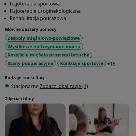
Fizjoterapia sportowa
zdobywałam m.in. na rocznym stażu w Akademii
Fizjoterapia uroginekologiczna
Piłkarskiej. Obecnie zdobywam wiedzę oraz
Rehabilitacja pourazowa
umiejętności z zakresu fizjoterapii uroginekologicznej.
Główne obszary pomocy
W swojej pracy szczególnie pracuje z technikami
Zespoły mięśniowo-powięziowe
powięziowymi, masażem tkanek głębokich, terapią
Wysiłkowe nietrzymanie moczu
punktów spustowych, treningiem medycznym oraz
Rozejście mięśnia prostego brzucha
funkcjonalnym, a także kinezjotapingiem. Dodatkowo
a11y_sr_
Stany pooperacyjne
Kontuzje sportowe
+16
w gabinecie wykorzystuję technologię INDIBA.
Rodzaje konsultacji
Stacjonarne
Zobacz lokalizacje (1)
Zdjęcia i filmy