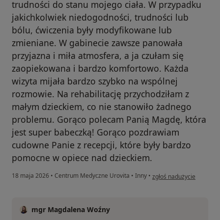
trudności do stanu mojego ciała. W przypadku
jakichkolwiek niedogodności, trudności lub
bólu, ćwiczenia były modyfikowane lub
zmieniane. W gabinecie zawsze panowała
przyjazna i miła atmosfera, a ja czułam się
zaopiekowana i bardzo komfortowo. Każda
wizyta mijała bardzo szybko na wspólnej
rozmowie. Na rehabilitację przychodziłam z
małym dzieckiem, co nie stanowiło żadnego
problemu. Gorąco polecam Panią Magdę, która
jest super babeczką! Gorąco pozdrawiam
cudowne Panie z recepcji, które były bardzo
pomocne w opiece nad dzieckiem.
w opinii użytkownika Bea
18 maja 2026
•
Centrum Medyczne Urovita
•
Inny
•
zgłoś nadużycie
mgr Magdalena Woźny