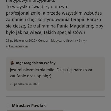
To wszystko świadczy o dużym
profesjonalizmie, a przede wszystkim wzbudza
zaufanie i chęć kontynuowania terapii. Bardzo
się cieszę, że trafiłam na Panią Magdalenę, oby
było jak najwięcej takich specjalistów:)
21 października 2025
•
Centrum Medyczne Urovita
•
Inny
•
w opinii użytkownika Anna
zgłoś nadużycie
mgr Magdalena Woźny
Jest mi niezmiernie miło. Dziękuję bardzo za
zaufanie oraz opinię :)
23 października 2025
Mirosław Pawlak
M