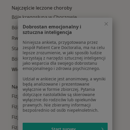
Najczęście leczone choroby
Bóle kręgosłupa w Chorzowie
Dobrostan emocjonalny i
Ból barku w Chorzowie
sztuczna inteligencja
Rwa kulszowa w Chorzowie
Niniejsza ankieta, przygotowana przez
zespół Patient Care Doctoralia, ma na celu
Stany pourazowe w Chorzowie
lepsze zrozumienie, w jaki sposób ludzie
korzystają z narzędzi sztucznej inteligencji
Ból biodra w Chorzowie
jako wsparcia dla swojego dobrostanu
emocjonalnego i zdrowia psychicznego.
Więcej (15)
Więcej w kategorii: Najczęście leczone chorob
Udział w ankiecie jest anonimowy, a wyniki
będą analizowane i prezentowane
Najpopularniejsze ubezpieczenia
wyłącznie w formie zbiorczej. Pytania
dotyczące nastolatków są skierowane
Fizjoterapeuci z NFZ w Chorzowie
wyłącznie do rodziców lub opiekunów
prawnych. Nie zbieramy informacji
Fizjoterapeuci z Allianz w Chorzowie
bezpośrednio od osób niepełnoletnich.
Fizjoterapeuci z PZU Zdrowie w Chorzowie
Fizjoterapeuci z LUX MED w Chorzowie
Start survey