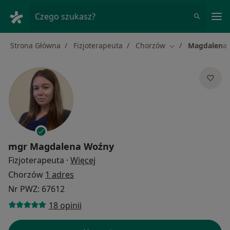
Me
Czego szukasz?
Strona Główna
Fizjoterapeuta
Chorzów
Magdalena
Zmień miasto
mgr
Magdalena Woźny
O specjalizacjach
Fizjoterapeuta
·
Więcej
Chorzów
1 adres
Nr PWZ: 67612
18 opinii