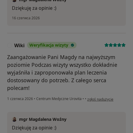
Dziękuję za opinie :)
16 czerwca 2026
Wiki
Weryfikacja wizyty
W
Zaangażowanie Pani Magdy na najwyższym
poziomie Podczas wizyty wszystko dokładnie
wyjaśniła i zaproponowała plan leczenia
dostosowany do potrzeb. Z całego serca
polecam!
w opinii użytkownika Wiki
1 czerwca 2026
•
Centrum Medyczne Urovita
•
•
zgłoś nadużycie
mgr Magdalena Woźny
Dziękuję za opinie :)