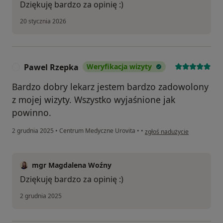
Dziękuję bardzo za opinię :)
20 stycznia 2026
Pawel Rzepka
Weryfikacja wizyty
P
Bardzo dobry lekarz jestem bardzo zadowolony
z mojej wizyty. Wszystko wyjaśnione jak
powinno.
w opinii użytkownika Pawel 
2 grudnia 2025
•
Centrum Medyczne Urovita
•
•
zgłoś nadużycie
mgr Magdalena Woźny
Dziękuję bardzo za opinię :)
2 grudnia 2025