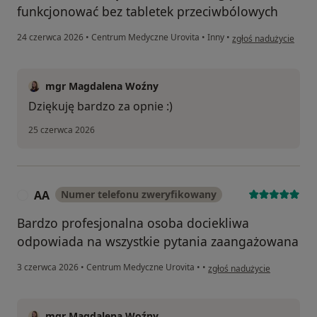
funkcjonować bez tabletek przeciwbólowych
w opinii użytkownika
24 czerwca 2026
•
Centrum Medyczne Urovita
•
Inny
•
zgłoś nadużycie
mgr Magdalena Woźny
Dziękuję bardzo za opnie :)
25 czerwca 2026
AA
Numer telefonu zweryfikowany
A
Bardzo profesjonalna osoba dociekliwa
odpowiada na wszystkie pytania zaangażowana
w opinii użytkownika AA
3 czerwca 2026
•
Centrum Medyczne Urovita
•
•
zgłoś nadużycie
mgr Magdalena Woźny