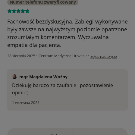
Numer telefonu zweryfikowany
Fachowość bezdyskusyjna. Zabiegi wykonywane
były zawsze na najwyższym poziomie opatrzone
zrozumiałym komentarzem. Wyczuwalna
empatia dla pacjenta.
w opinii użytkownika Miro
28 sierpnia 2025
•
Centrum Medyczne Urovita
•
•
zgłoś nadużycie
mgr Magdalena Woźny
Dziękuję bardzo za zaufanie i pozostawienie
opinii :)
1 września 2025