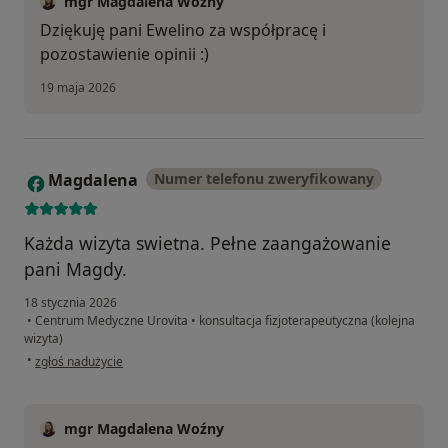
mgr Magdalena Woźny
Dziękuję pani Ewelino za współpracę i
pozostawienie opinii :)
19 maja 2026
Magdalena
Numer telefonu zweryfikowany
M
Każda wizyta swietna. Pełne zaangażowanie
pani Magdy.
18 stycznia 2026
•
Centrum Medyczne Urovita
•
konsultacja fizjoterapeutyczna (kolejna
wizyta)
w opinii użytkownika Magdalena
•
zgłoś nadużycie
mgr Magdalena Woźny