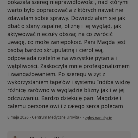
pokazała szereg nieprawidłowości, nad którymi
warto było popracować a z których nawet nie
zdawałam sobie sprawy. Dowiedziałam się jak
dbać o stany zapalne, bliznę i jej wygląd, jak
aktywować nieczuły obszar, na co zwrócić
uwagę, co może zaniepokoić. Pani Magda jest
osobą bardzo skrupulatną i cierpliwą,
odpowiada rzetelnie na wszystkie pytania i
wątpliwości. Zaskoczyła mnie profesjonalizmem
i zaangażowaniem. Po szeregu wizyt z
wykorzystaniem tape'ów i systemu Indiba widzę
różnicę zarówno w wyglądzie blizny jak i w jej
odczuwaniu. Bardzo dziękuję pani Magdzie i
całemu personelowi i z całego serca polecam
w opinii użytkownika Ewelina
8 maja 2026
•
Centrum Medyczne Urovita
•
•
zgłoś nadużycie