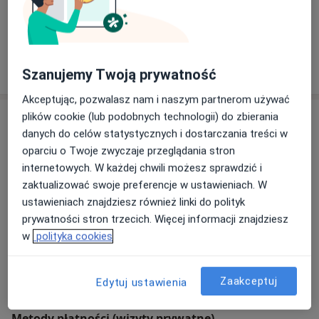
Umów wizytę
Od 220 zł
Szczegóły
W jaki sposób ustalane są ceny?
Szanujemy Twoją prywatność
Akceptując, pozwalasz nam i naszym partnerom używać
plików cookie (lub podobnych technologii) do zbierania
Adres
danych do celów statystycznych i dostarczania treści w
oparciu o Twoje zwyczaje przeglądania stron
Centrum Medyczne Urovita
internetowych. W każdej chwili możesz sprawdzić i
Wolności 64,
41-500
Chorzów
zaktualizować swoje preferencje w ustawieniach. W
ustawieniach znajdziesz również linki do polityk
Powiększ mapę
prywatności stron trzecich. Więcej informacji znajdziesz
otwiera się w nowej karcie
w
polityka cookies
Dostępność
Pokaż kalendarz
Zaakceptuj
Edytuj ustawienia
Metody płatności (wizyty prywatne)