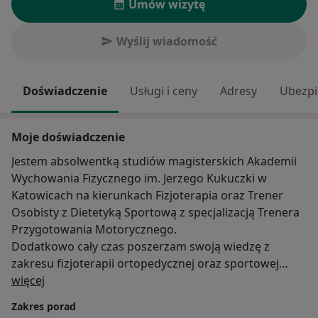
Umów wizytę
Wyślij wiadomość
Doświadczenie
Usługi i ceny
Adresy
Ubezpi
Moje doświadczenie
Jestem absolwentką studiów magisterskich Akademii
Wychowania Fizycznego im. Jerzego Kukuczki w
Katowicach na kierunkach Fizjoterapia oraz Trener
Osobisty z Dietetyką Sportową z specjalizacją Trenera
Przygotowania Motorycznego.
Dodatkowo cały czas poszerzam swoją wiedzę z
zakresu fizjoterapii ortopedycznej oraz sportowej
O mnie
uczestnicząc w licznych kursach oraz szkoleniach. Od
więcej
najmłodszych lat interesowałam się sportem trenując
Zakres porad
pływanie. Swoje doświadczenie w fizjoterapii