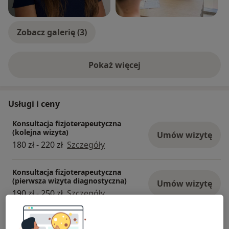
Zobacz galerię (3)
Pokaż więcej
o doświadczeniu
Usługi i ceny
Konsultacja fizjoterapeutyczna
(kolejna wizyta)
Umów wizytę
180 zł - 220 zł
Szczegóły
Konsultacja fizjoterapeutyczna
(pierwsza wizyta diagnostyczna)
Umów wizytę
190 zł - 250 zł
Szczegóły
Masaż leczniczy