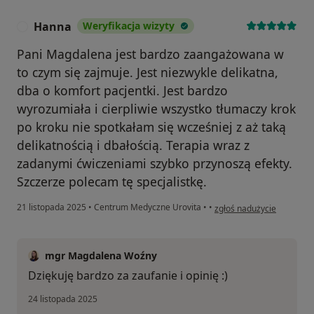
Hanna
Weryfikacja wizyty
H
Pani Magdalena jest bardzo zaangażowana w
to czym się zajmuje. Jest niezwykle delikatna,
dba o komfort pacjentki. Jest bardzo
wyrozumiała i cierpliwie wszystko tłumaczy krok
po kroku nie spotkałam się wcześniej z aż taką
delikatnością i dbałością. Terapia wraz z
zadanymi ćwiczeniami szybko przynoszą efekty.
Szczerze polecam tę specjalistkę.
w opinii użytkownika Han
21 listopada 2025
•
Centrum Medyczne Urovita
•
•
zgłoś nadużycie
mgr Magdalena Woźny
Dziękuję bardzo za zaufanie i opinię :)
24 listopada 2025