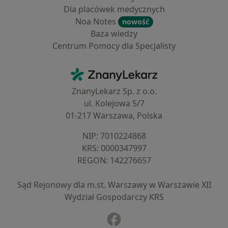
Dla placówek medycznych
Noa Notes
nowość
Baza wiedzy
Centrum Pomocy dla Specjalisty
Kontakt
ZnanyLekarz - Strona główna
ZnanyLekarz Sp. z o.o.
ul. Kolejowa 5/7
01-217 Warszawa, Polska
NIP: ⁠7010224868
KRS: ⁠0000347997
REGON: ⁠142276657
Sąd Rejonowy dla m.st. Warszawy w Warszawie XII
Wydział Gospodarczy KRS
Facebook
otwiera się w nowej karcie