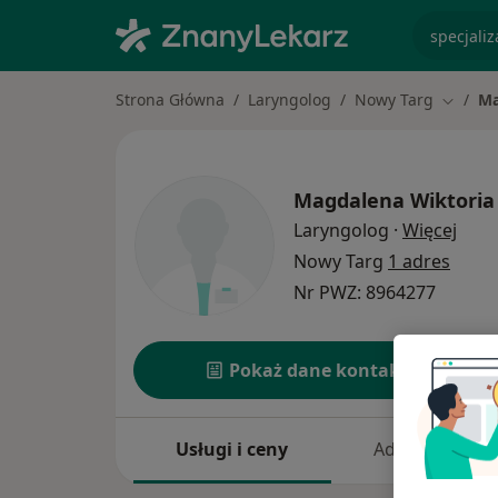
specjaliz
Strona Główna
Laryngolog
Nowy Targ
Ma
Zmień 
Magdalena Wiktoria 
O spe
Laryngolog
·
Więcej
Nowy Targ
1 adres
Nr PWZ: 8964277
Pokaż dane kontaktowe
Usługi i ceny
Adresy