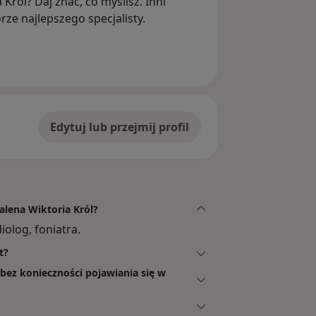
Król? Daj znać, co myślisz. Inni
ze najlepszego specjalisty.
Edytuj lub przejmij profil
alena Wiktoria Król?
olog, foniatra.
t?
bez konieczności pojawiania się w