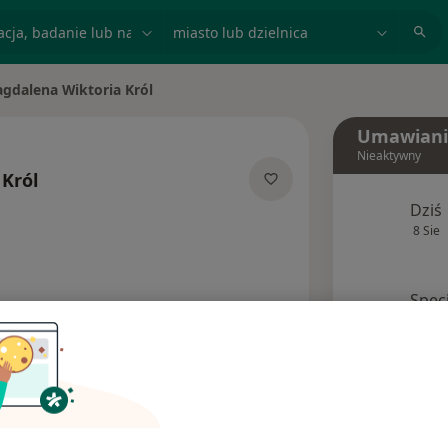
acja, badanie lub nazwisko
miasto lub dzielnica
gdalena Wiktoria Król
miasto
Umawiani
Nieaktywny
Król
cjalizacjach
Dziś
8 Sie
Spec
Poproś o wizytę
Ubezpieczenia
Opinie