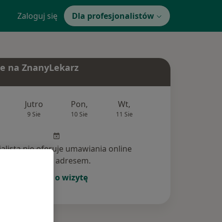
Zaloguj się
Dla profesjonalistów
e na ZnanyLekarz
Jutro
Pon,
Wt,
Śr,
Czw
9 Sie
10 Sie
11 Sie
12 Sie
13 Si
jalista nie oferuje umawiania online
pod tym adresem.
Poproś o wizytę