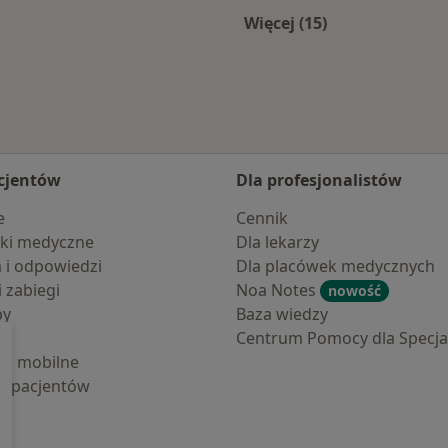
Więcej (15)
go Targu
Więcej w kategorii: 
cjentów
Dla profesjonalistów
e
Cennik
ki medyczne
Dla lekarzy
a i odpowiedzi
Dla placówek medycznych
i zabiegi
Noa Notes
nowość
by
Baza wiedzy
Centrum Pomocy dla Specjal
cje mobilne
la pacjentów