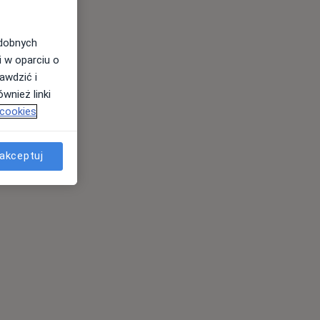
odobnych
i w oparciu o
awdzić i
wnież linki
 cookies
akceptuj