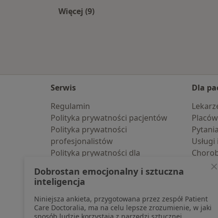
Więcej (9)
Więcej w kategorii: W pobliżu Nowe
Serwis
Dla pa
Regulamin
Lekarz
Polityka prywatności pacjentów
Placów
Polityka prywatności
Pytani
profesjonalistów
Usługi 
Polityka prywatności dla
Choro
profesjonalistów, których dane
Pomoc
Dobrostan emocjonalny i sztuczna
pozyskaliśmy samodzielnie
Aplika
inteligencja
Polityka cookies
Blog d
Niniejsza ankieta, przygotowana przez zespół Patient
Jak działają wyniki wyszukiwania
Care Doctoralia, ma na celu lepsze zrozumienie, w jaki
Dostępność
sposób ludzie korzystają z narzędzi sztucznej