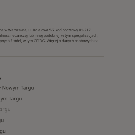
ibą w Warszawie, ul. Kolejowa 5/7 kod pocztowy 01-217.
ości leczniczej lub innej podobnej, w tym specjalizacjach,
tępnych źródeł, w tym CEIDG. Więcej o danych osobowych na
y
 w Nowym Targu
wym Targu
Targu
gu
rgu