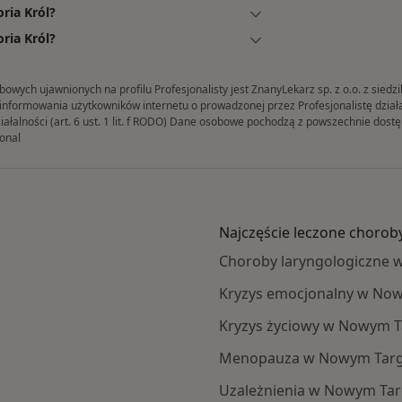
ria Król?
ria Król?
ych ujawnionych na profilu Profesjonalisty jest ZnanyLekarz sp. z o.o. z siedz
formowania użytkowników internetu o prowadzonej przez Profesjonalistę działaln
iałalności (art. 6 ust. 1 lit. f RODO) Dane osobowe pochodzą z powszechnie dos
onal
Najczęście leczone chorob
Choroby laryngologiczne
Kryzys emocjonalny w No
Kryzys życiowy w Nowym 
Menopauza w Nowym Tar
Uzależnienia w Nowym Ta