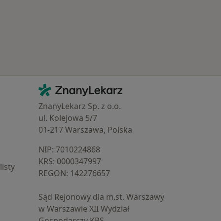
Najczęście leczone choroby
Kontakt
ZnanyLekarz - Strona główna
ZnanyLekarz Sp. z o.o.
ul. Kolejowa 5/7
01-217 Warszawa, Polska
NIP: ⁠7010224868
KRS: ⁠0000347997
isty
REGON: ⁠142276657
Sąd Rejonowy dla m.st. Warszawy
w Warszawie XII Wydział
Gospodarczy KRS