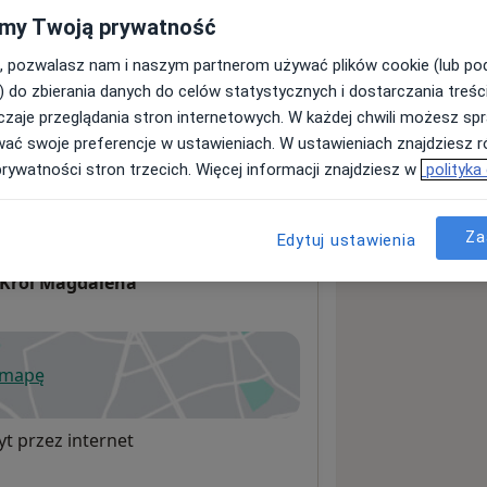
my Twoją prywatność
, pozwalasz nam i naszym partnerom używać plików cookie (lub p
sługach i cenach
) do zbierania danych do celów statystycznych i dostarczania treśc
ormacji o usługach i cenach.
zaje przeglądania stron internetowych. W każdej chwili możesz spr
wać swoje preferencje w ustawieniach. W ustawieniach znajdziesz ró
prywatności stron trzecich. Więcej informacji znajdziesz w
polityka
Za
Edytuj ustawienia
, Król Magdalena
 mapę
wiera się w nowej karcie
t przez internet