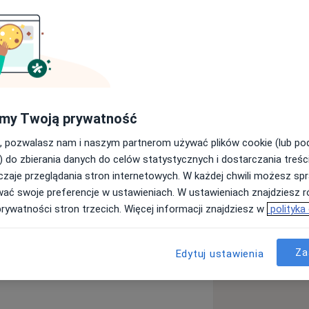
i na Wydziale Lekarskim – Collegium
 Krakowie. Jestem Dyplomowanym
go Stowarzyszenia Dietetyków,
nsulinoopornym, Edukatorem
przyjaznym chorym na celiakię.
my Twoją prywatność
est stworzenie relacji opartej na
, pozwalasz nam i naszym partnerom używać plików cookie (lub p
ieram psychodietetycznie w zmianie
) do zbierania danych do celów statystycznych i dostarczania treśc
ardzo ważne w osiągnięciu trwałego
zaje przeglądania stron internetowych. W każdej chwili możesz spr
czne jadłospisy, w których uwzględniam
wać swoje preferencje w ustawieniach. W ustawieniach znajdziesz ró
wia, preferencje kulinarne, czas i
prywatności stron trzecich. Więcej informacji znajdziesz w
polityka
Cukrzyca
Niedoczynność tarczycy
będne kilogramy bez zakazów, bez
.
Za
Edytuj ustawienia