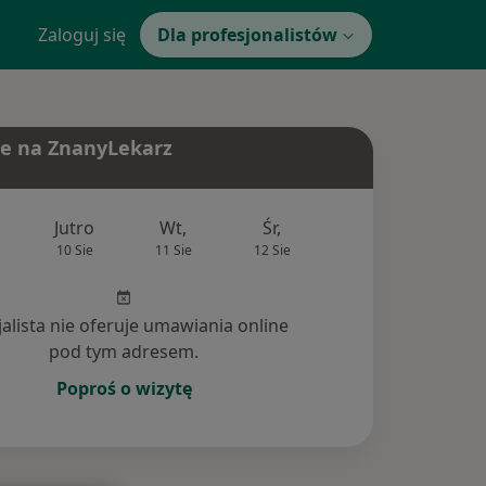
Zaloguj się
Dla profesjonalistów
e na ZnanyLekarz
Jutro
Wt,
Śr,
Czw,
Pt,
10 Sie
11 Sie
12 Sie
13 Sie
14 Si
jalista nie oferuje umawiania online
pod tym adresem.
Poproś o wizytę