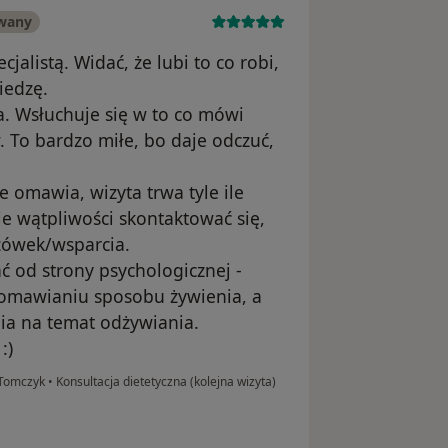
owany
alistą. Widać, że lubi to co robi,
iedzę.
. Wsłuchuje się w to co mówi
. To bardzo miłe, bo daje odczuć,
 omawia, wizyta trwa tyle ile
ie wątpliwości skontaktować się,
azówek/wsparcia.
 od strony psychologicznej -
 omawianiu sposobu żywienia, a
a na temat odżywiania.
:)
a Tomczyk
•
Konsultacja dietetyczna (kolejna wizyta)