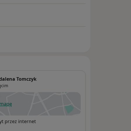
gdalena Tomczyk
ęcim
 mapę
wiera się w nowej karcie
t przez internet