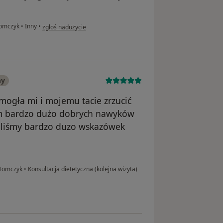
w opinii użytkownika Kuba J
 Tomczyk
•
Inny
•
zgłoś nadużycie
ny
ogła mi i mojemu tacie zrzucić
am bardzo dużo dobrych nawyków
taliśmy bardzo duzo wskazówek
a Tomczyk
•
Konsultacja dietetyczna (kolejna wizyta)