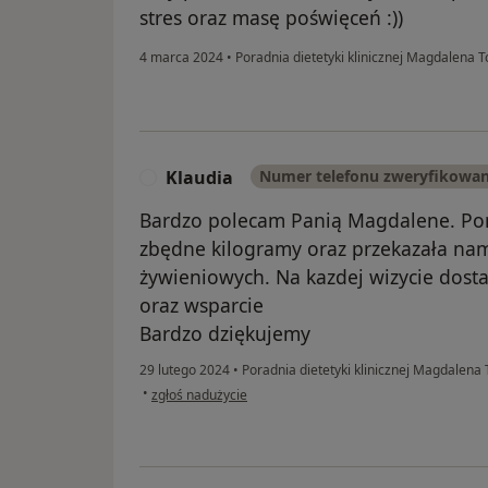
stres oraz masę poświęceń :))
4 marca 2024
•
Poradnia dietetyki klinicznej Magdalena
Klaudia
Numer telefonu zweryfikowa
K
Bardzo polecam Panią Magdalene. Pom
zbędne kilogramy oraz przekazała n
żywieniowych. Na kazdej wizycie dos
oraz wsparcie
Bardzo dziękujemy
29 lutego 2024
•
Poradnia dietetyki klinicznej Magdalen
w opinii użytkownika Klaudia
•
zgłoś nadużycie