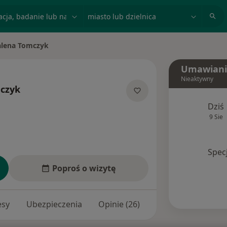
acja, badanie lub nazwisko
miasto lub dzielnica
lena Tomczyk
to
Umawiani
Nieaktywny
czyk
lizacjach
Dziś
9 Sie
Spec
Poproś o wizytę
esy
Ubezpieczenia
Opinie (26)