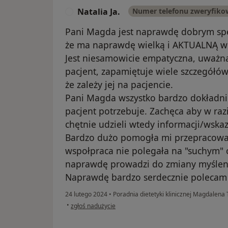
Natalia Ja.
Numer telefonu zweryfik
N
Pani Magda jest naprawdę dobrym specj
że ma naprawdę wielką i AKTUALNĄ w
Jest niesamowicie empatyczna, uważna
pacjent, zapamiętuje wiele szczegółów
że zależy jej na pacjencie.
Pani Magda wszystko bardzo dokładnie
pacjent potrzebuje. Zachęca aby w raz
chętnie udzieli wtedy informacji/wsk
Bardzo dużo pomogła mi przepracować
wspołpraca nie polegała na "suchym"
naprawdę prowadzi do zmiany myśleni
Naprawdę bardzo serdecznie polecam 
24 lutego 2024
•
Poradnia dietetyki klinicznej Magdalen
w opinii użytkownika Natalia Ja.
•
zgłoś nadużycie