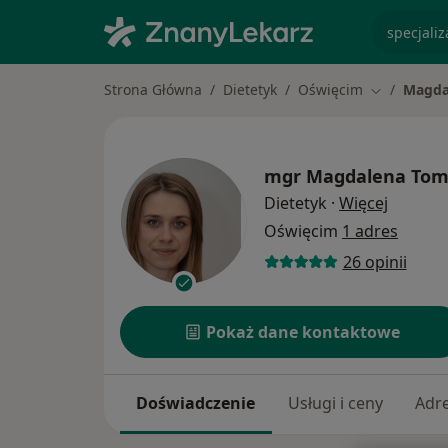
specjaliz
Strona Główna
Dietetyk
Oświęcim
Magda
Zmień mias
mgr
Magdalena Tom
O specja
Dietetyk
·
Więcej
Oświęcim
1 adres
26 opinii
Pokaż dane kontaktowe
Doświadczenie
Usługi i ceny
Adr