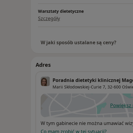
Warsztaty dietetyczne
Szczegóły
W jaki sposób ustalane są ceny?
Adres
Poradnia dietetyki klinicznej Ma
Marii Skłodowskiej-Curie 7,
32-600
Oświ
Powiększ
ot
Dostępność
W tym gabinecie nie można umawiać wizy
Co mam zrobić w tej sytuacji?