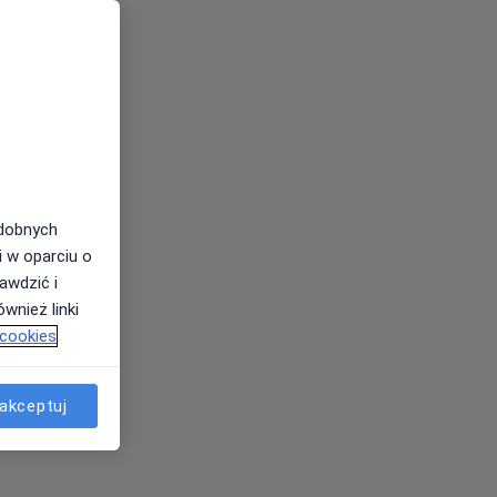
odobnych
i w oparciu o
awdzić i
wnież linki
 cookies
akceptuj