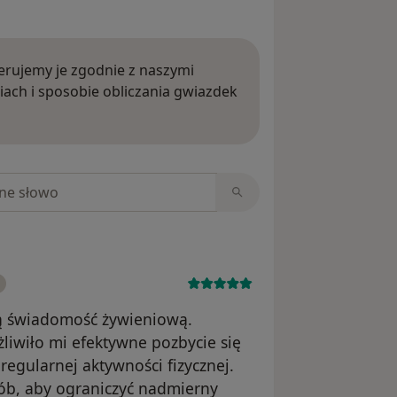
rujemy je zgodnie z naszymi
iach i sposobie obliczania gwiazdek
ięcej o opiniach
niach
ą świadomość żywieniową.
żliwiło mi efektywne pozbycie się
gularnej aktywności fizycznej.
sób, aby ograniczyć nadmierny