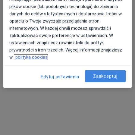
plików cookie (lub podobnych technologii) do zbierania
danych do celów statystycznych i dostarczania treści w
oparciu o Twoje zwyczaje przeglądania stron
internetowych. W każdej chwili możesz sprawdzić i
zaktualizować swoje preferencje w ustawieniach. W
ustawieniach znajdziesz również linki do polityk
mgr Justyna Bajgrowicz-Biegun
prywatności stron trzecich. Więcej informacji znajdziesz
·
Więcej
Dietetyk
w
polityka cookies
217 opinii
Śląska 80, Chełm Śląski
•
Mapa
Zaakceptuj
Edytuj ustawienia
Centrum Medyczne NOMEDIKA
Konsultacja dietetyczna
Brak ceny
Specjalista nie oferuje umawiania online pod tym adresem.
Poproś o wizytę