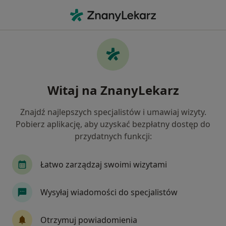
Me
Refluks Żołądkowo-Przełykowy • Oświęcim, małopolskie
Filtry
• 1
Ubezpieczenie
Map
Refluks żołądkowo-przełykowy specjaliści w
Witaj na ZnanyLekarz
Oświęcimiu
Jak działają wyniki wyszukiwania
Znajdź najlepszych specjalistów i umawiaj wizyty.
Pobierz aplikację, aby uzyskać bezpłatny dostęp do
przydatnych funkcji:
Jakiego specjalisty szukasz?
Dietetyk
Internista
Chirurg
Endokry
Łatwo zarządzaj swoimi wizytami
Wysyłaj wiadomości do specjalistów
Otrzymuj powiadomienia