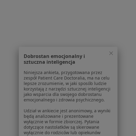
Refluks żołądkowo-przełykowy w Gliwicach
Refluks żołądkowo-przełykowy w Sosnowcu
Refluks żołądkowo-przełykowy w Zabrzu
Więcej (14)
Więcej w kategorii: W pobliżu Oświęcimia
Schorzenia w Oświęcimiu
Dobrostan emocjonalny i
sztuczna inteligencja
Cukrzyca w Oświęcimiu
Niniejsza ankieta, przygotowana przez
Choroby dorosłych w Oświęcimiu
zespół Patient Care Doctoralia, ma na celu
lepsze zrozumienie, w jaki sposób ludzie
Cukrzyca ciążowa w Oświęcimiu
korzystają z narzędzi sztucznej inteligencji
jako wsparcia dla swojego dobrostanu
Cukrzyca typu 2 w Oświęcimiu
emocjonalnego i zdrowia psychicznego.
Nadciśnienie tętnicze w Oświęcimiu
Udział w ankiecie jest anonimowy, a wyniki
będą analizowane i prezentowane
Więcej (15)
wyłącznie w formie zbiorczej. Pytania
Więcej w kategorii: Schorzenia w Oświęcimiu
dotyczące nastolatków są skierowane
wyłącznie do rodziców lub opiekunów