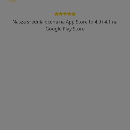
Nasza średnia ocena na App Store to 4.9 i 4.1 na
mgr Katarzyna Słysz
Google Play Store
·
Więcej
Dietetyk
138 opinii
Adres
Online
Oświęcimska 90D, Chrzanów
•
Mapa
Laboratorium dietetyczne Katarzyna Słysz
Konsultacja dietetyczna
190 zł
Specjalista nie oferuje umawiania online pod tym adresem.
Poproś o wizytę