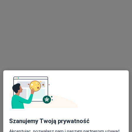
Agnieszka Trzaska
·
Więcej
Dietetyk
11 opinii
Unii Europejskiej h39, Oświęcim
•
Mapa
Dietety.KA Agnieszka Trzaska
Konsultacja dietetyczna
120 zł
Specjalista nie oferuje umawiania online pod tym adresem.
Poproś o wizytę
Szanujemy Twoją prywatność
Akceptując, pozwalasz nam i naszym partnerom używać