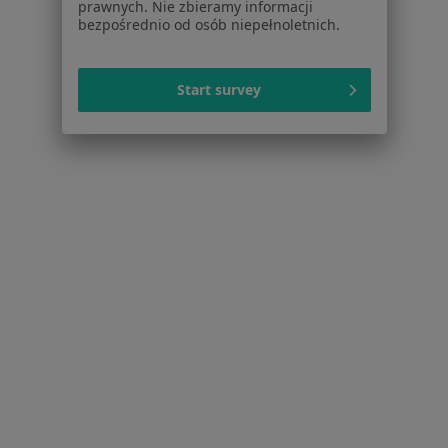
prawnych. Nie zbieramy informacji
bezpośrednio od osób niepełnoletnich.
Refluks Żołądkowo-Przełykowy Specjaliści W Oświęcimiu
Start survey
Serwis
Regulamin
Polityka prywatności pacjentów
Polityka prywatności profesjonalistów
Polityka prywatności dla profesjonalistów, których
dane pozyskaliśmy samodzielnie
Polityka cookies
Jak działają wyniki wyszukiwania
Dostępność
O nas
Praca
Rekrutujemy!