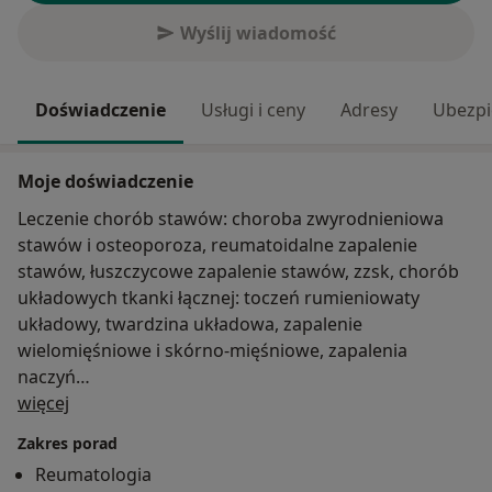
Wyślij wiadomość
Doświadczenie
Usługi i ceny
Adresy
Ubezpi
Moje doświadczenie
Leczenie chorób stawów: choroba zwyrodnieniowa
stawów i osteoporoza, reumatoidalne zapalenie
stawów, łuszczycowe zapalenie stawów, zzsk, chorób
układowych tkanki łącznej: toczeń rumieniowaty
układowy, twardzina układowa, zapalenie
wielomięśniowe i skórno-mięśniowe, zapalenia
naczyń…
O mnie
więcej
Zakres porad
Reumatologia