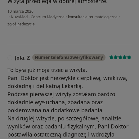
Wizyta przebiega w dobrej atmosferze.
10 marca 2026
•
NuvaMed - Centrum Medyczne
•
konsultacja reumatologiczna
•
w opinii użytkownika J.
zgłoś nadużycie
Jola. Z
Numer telefonu zweryfikowany
J
To była już moja trzecia wizyta.
Pani Doktor jest niezwykle cierpliwą, wnikliwą,
dokładną i delikatną Lekarką.
Podczas pierwszej wizyty zostałam bardzo
dokładnie wysłuchana, zbadana oraz
pokierowana na dodatkowe badania.
Na drugiej wizycie, po szczegółowej analizie
wyników oraz badaniu fizykalnym, Pani Doktor
postawiła ostateczną diagnozę i wdrożyła