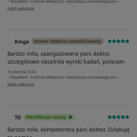
•
NuvaMed - Centrum Medyczne
•
konsultacja reumatologiczna
•
w opinii użytkownika Jola. Z
zgłoś nadużycie
Kinga
Numer telefonu zweryfikowany
K
Bardzo miła, zaangażowana pani doktor,
szczegółowo objaśniła wyniki badań, polecam
16 stycznia 2026
•
NuvaMed - Centrum Medyczne
•
konsultacja reumatologiczna
•
w opinii użytkownika Kinga
zgłoś nadużycie
TD
Weryfikacja wizyty
T
Bardzo miła, kompetentna pani doktor. Dziękuję