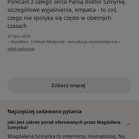
Polecam z całego serca Panią doktor Szmyrkę.
szczegółowe wyjaśnienia, empatia - to coś,
czego nie spotyka się często w obecnych
czasach
30 lipca 2025
•
NuvaMed - Centrum Medyczne
•
konsultacja reumatologiczna
•
w opinii użytkownika Joanna
zgłoś nadużycie
Zobacz więcej
opinie powyżej
Najczęściej zadawane pytania
Jaki jest zakres porad oferowanych przez Magdalena
Szmyrka?
Magdalena Szmyrka to internista, reumatolog. Na