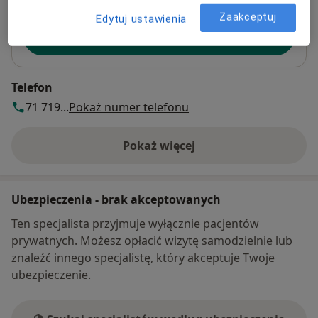
Zaakceptuj
Edytuj ustawienia
Dostępność
Pokaż kalendarz
Telefon
71 719...
Pokaż numer telefonu
Pokaż więcej
o adresie
Ubezpieczenia - brak akceptowanych
Ten specjalista przyjmuje wyłącznie pacjentów
prywatnych. Możesz opłacić wizytę samodzielnie lub
znaleźć innego specjalistę, który akceptuje Twoje
ubezpieczenie.