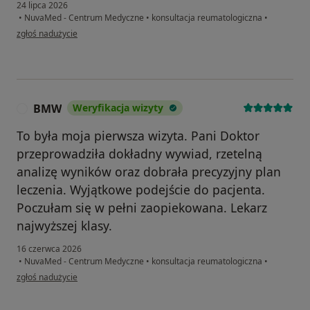
24 lipca 2026
•
NuvaMed - Centrum Medyczne
•
konsultacja reumatologiczna
•
w opinii użytkownika Hanna
zgłoś nadużycie
BMW
Weryfikacja wizyty
B
To była moja pierwsza wizyta. Pani Doktor
przeprowadziła dokładny wywiad, rzetelną
analizę wyników oraz dobrała precyzyjny plan
leczenia. Wyjątkowe podejście do pacjenta.
Poczułam się w pełni zaopiekowana. Lekarz
najwyższej klasy.
16 czerwca 2026
•
NuvaMed - Centrum Medyczne
•
konsultacja reumatologiczna
•
w opinii użytkownika BMW
zgłoś nadużycie