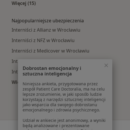
Więcej (15)
Więcej w kategorii: Najczęście leczone chorob
Najpopularniejsze ubezpieczenia
Interniści z Allianz w Wrocławiu
Interniści z NFZ w Wrocławiu
Interniści z Medicover w Wrocławiu
Interniści z POLMED w Wrocławiu
Dobrostan emocjonalny i
Interniści z INTER Polska w Wrocławiu
sztuczna inteligencja
Więcej (5)
Niniejsza ankieta, przygotowana przez
Więcej w kategorii: Najpopularniejsze ubezpie
zespół Patient Care Doctoralia, ma na celu
lepsze zrozumienie, w jaki sposób ludzie
korzystają z narzędzi sztucznej inteligencji
jako wsparcia dla swojego dobrostanu
emocjonalnego i zdrowia psychicznego.
Udział w ankiecie jest anonimowy, a wyniki
będą analizowane i prezentowane
Serwis