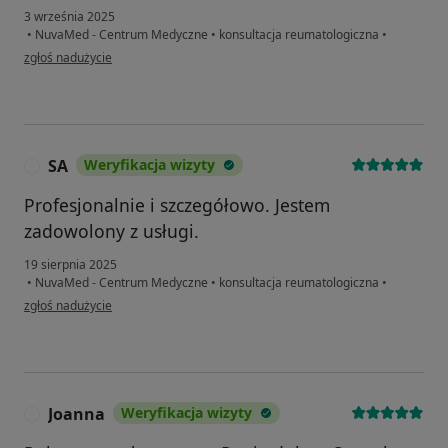
3 września 2025
•
NuvaMed - Centrum Medyczne
•
konsultacja reumatologiczna
•
w opinii użytkownika Krystyna
zgłoś nadużycie
SA
Weryfikacja wizyty
S
Profesjonalnie i szczegółowo. Jestem
zadowolony z usługi.
19 sierpnia 2025
•
NuvaMed - Centrum Medyczne
•
konsultacja reumatologiczna
•
w opinii użytkownika SA
zgłoś nadużycie
Joanna
Weryfikacja wizyty
J