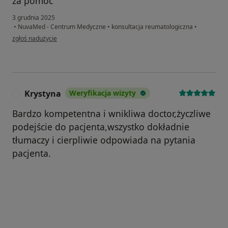
za pomoc
3 grudnia 2025
•
NuvaMed - Centrum Medyczne
•
konsultacja reumatologiczna
•
w opinii użytkownika TD
zgłoś nadużycie
Krystyna
Weryfikacja wizyty
K
Bardzo kompetentna i wnikliwa doctor,życzliwe
podejście do pacjenta,wszystko dokładnie
tłumaczy i cierpliwie odpowiada na pytania
pacjenta.