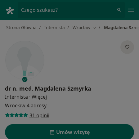
Me
Czego szukasz?
Strona Główna
Internista
Wrocław
Magdalena Szm
Zmień miasto
dr n. med.
Magdalena Szmyrka
O specjalizacjach
Internista
·
Więcej
Wrocław
4 adresy
31 opinii
Umów wizytę