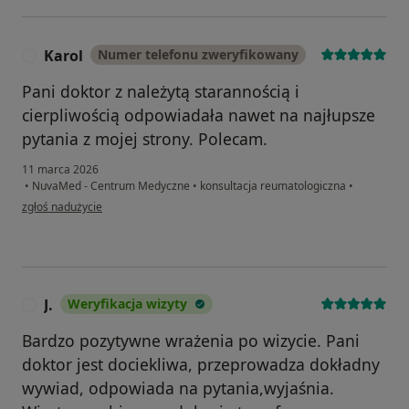
Karol
Numer telefonu zweryfikowany
K
Pani doktor z należytą starannością i
cierpliwością odpowiadała nawet na najłupsze
pytania z mojej strony. Polecam.
11 marca 2026
•
NuvaMed - Centrum Medyczne
•
konsultacja reumatologiczna
•
w opinii użytkownika Karol
zgłoś nadużycie
J.
Weryfikacja wizyty
J
Bardzo pozytywne wrażenia po wizycie. Pani
doktor jest dociekliwa, przeprowadza dokładny
wywiad, odpowiada na pytania,wyjaśnia.