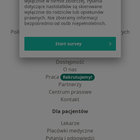
wyłącznie w formie zbiorczej. Pytania
dotyczące nastolatków są skierowane
Regulamin
wyłącznie do rodziców lub opiekunów
Polityka prywatności pacjentów
prawnych. Nie zbieramy informacji
bezpośrednio od osób niepełnoletnich.
Polityka prywatności profesjonalistów
Polityka prywatności dla profesjonalistów, których
dane pozyskaliśmy samodzielnie
Start survey
Polityka cookies
Jak działają wyniki wyszukiwania
Dostępność
O nas
Praca
Rekrutujemy!
Partnerzy
Centrum prasowe
Kontakt
Dla pacjentów
Lekarze
Placówki medyczne
Pytania i odpowiedzi