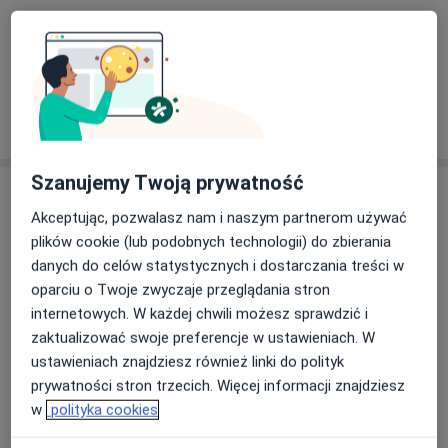
Konsultacja internistyczna
Szczegóły
W jaki sposób ustalane są ceny?
Szanujemy Twoją prywatność
Adresy (4)
Akceptując, pozwalasz nam i naszym partnerom używać
Adres 1
Adres 2
Adres 3
Adres 4
plików cookie (lub podobnych technologii) do zbierania
danych do celów statystycznych i dostarczania treści w
oparciu o Twoje zwyczaje przeglądania stron
internetowych. W każdej chwili możesz sprawdzić i
NuvaMed - Centrum Medyczne
zaktualizować swoje preferencje w ustawieniach. W
Generała Władysława Sikorskiego 26,
Stare Miasto
,
ustawieniach znajdziesz również linki do polityk
53-659
Wrocław
prywatności stron trzecich. Więcej informacji znajdziesz
w
polityka cookies
Powiększ mapę
otwiera się w nowej karcie