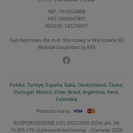
NIP: ⁠7010224868
KRS: ⁠0000347997
REGON: ⁠142276657
Sąd Rejonowy dla m.st. Warszawy w Warszawie XII
Wydział Gospodarczy KRS
Facebook
otwiera się w nowej karcie
otwiera się w nowej karcie
otwiera się w nowej karcie
otwiera się w nowej karcie
otwiera się w nowej karci
otwiera się
otwi
Polska
,
Türkiye
,
España
,
Italia
,
Deutschland
,
Česko
,
otwiera się w nowej karcie
otwiera się w nowej karcie
otwiera się w nowej karcie
otwiera się w nowej kar
otwiera się 
otwier
Portugal
,
México
,
Chile
,
Brasil
,
Argentina
,
Perú
,
otwiera się w nowej karc
Colombia
Płatności kartą
ROZPORZĄDZENIE (UE) 2022/2065 (DSA) art. 24:
15.395.179 użytkowników/miesiąc - Czerwiec 2026