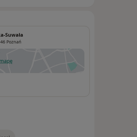
ka-Suwała
546
Poznań
 mapę
wiera się w nowej karcie