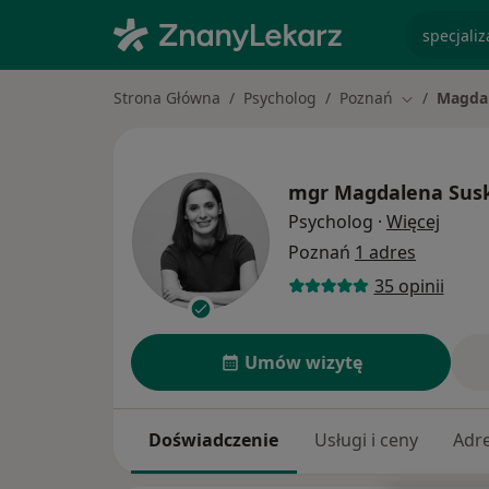
specjaliz
Strona Główna
Psycholog
Poznań
Magdal
Zmień mias
mgr
Magdalena Sus
O spec
Psycholog
·
Więcej
Poznań
1 adres
35 opinii
Umów wizytę
Doświadczenie
Usługi i ceny
Adr