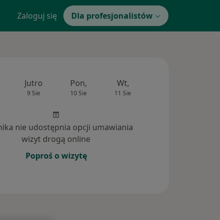
Zaloguj się
Dla profesjonalistów
Jutro
Pon,
Wt,
Śr,
Czw
9 Sie
10 Sie
11 Sie
12 Sie
13 Si
inika nie udostępnia opcji umawiania
wizyt drogą online
Poproś o wizytę