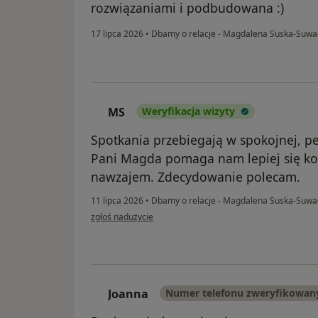
rozwiązaniami i podbudowana :)
17 lipca 2026
•
Dbamy o relacje - Magdalena Suska-Suwa
MS
Weryfikacja wizyty
M
Spotkania przebiegają w spokojnej, pe
Pani Magda pomaga nam lepiej się k
nawzajem. Zdecydowanie polecam.
11 lipca 2026
•
Dbamy o relacje - Magdalena Suska-Suwa
w opinii użytkownika MS
zgłoś nadużycie
Joanna
Numer telefonu zweryfikowan
J