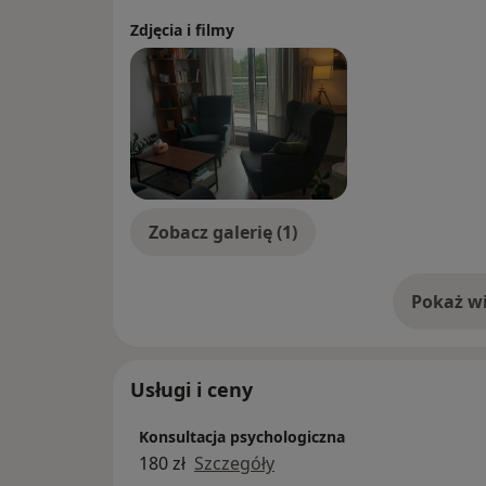
zaburzeniami w kontaktach międzyludzkich
Zdjęcia i filmy
Prowadzę gabinet przyjazny osobom LGBT
***W przypadku nieodwołania umówionej w
jest w pełni płatna.
Zobacz galerię (1)
Pokaż wi
o 
Usługi i ceny
Konsultacja psychologiczna
180 zł
Szczegóły