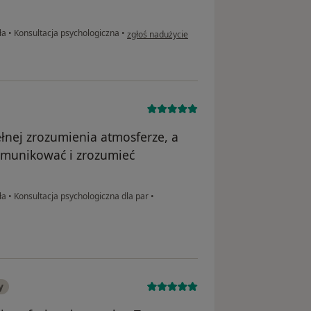
w opinii użytkownika Zuzanna
ła
•
Konsultacja psychologiczna
•
zgłoś nadużycie
łnej zrozumienia atmosferze, a
omunikować i zrozumieć
ła
•
Konsultacja psychologiczna dla par
•
y