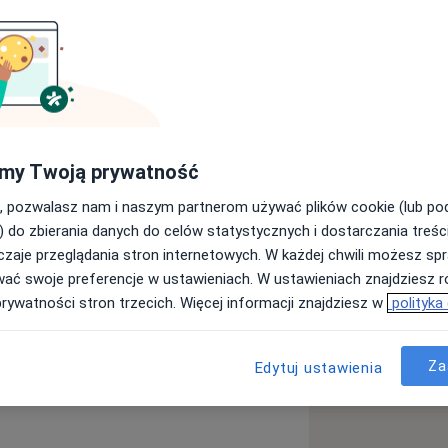
ilylab oraz terapeutką przygotowującą
ii Skoncentrowanej na Rozwiązaniach,
 Terapeutów Skoncentrowanych na
niu, pedagożką.
my Twoją prywatność
, pozwalasz nam i naszym partnerom używać plików cookie (lub p
 oferuję osobom, które m.in.:
) do zbierania danych do celów statystycznych i dostarczania treśc
zaje przeglądania stron internetowych. W każdej chwili możesz spr
presji,
wać swoje preferencje w ustawieniach. W ustawieniach znajdziesz ró
prywatności stron trzecich. Więcej informacji znajdziesz w
polityka
Za
Edytuj ustawienia
ych, młodzieży oraz par, którzy
ją się z problemami emocjonalnymi oraz