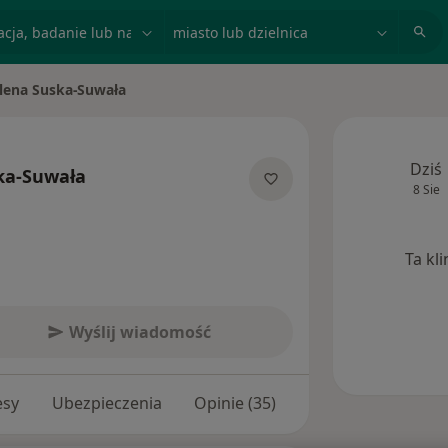
acja, badanie lub nazwisko
miasto lub dzielnica
ena Suska-Suwała
to
Dziś
ka-Suwała
8 Sie
jalizacjach
Ta kl
Wyślij wiadomość
esy
Ubezpieczenia
Opinie (35)