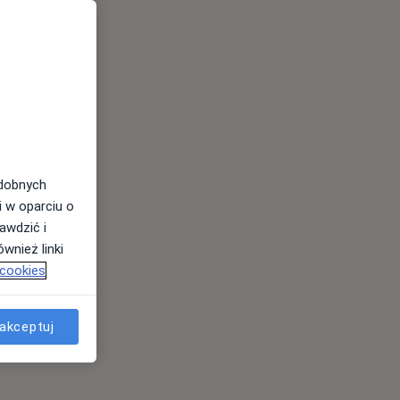
odobnych
i w oparciu o
awdzić i
wnież linki
 cookies
akceptuj