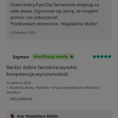
Dzień dobry Pani Elu! Serdecznie dziękuję za
miłe słowa. Ogromnie się cieszę, że mogłam
pomóc i do zobaczenia!
Pozdrawiam słonecznie - Magdalena Müller
25 kwietnia 2026
Szymon
Weryfikacja wizyty
S
Bardzo dobre ćwiczenia,wysokie
kompetencje,wyrozumiałość
23 kwietnia 2026
•
Akademia Mowy i Myślenia
•
terapia logopedyczna młodzieży i
dorosłych
w opinii użytkownika Szymon
•
zgłoś nadużycie
mgr Magdalena Müller