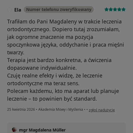
Ela
Numer telefonu zweryfikowany
E
Trafiłam do Pani Magdaleny w trakcie leczenia
ortodontycznego. Dopiero tutaj zrozumiałam,
jak ogromne znaczenie ma pozycja
spoczynkowa języka, oddychanie i praca mięśni
twarzy.
Terapia jest bardzo konkretna, a ćwiczenia
dopasowane indywidualnie.
Czuję realne efekty i widzę, że leczenie
ortodontyczne ma teraz sens.
Polecam każdemu, kto ma aparat lub planuje
leczenie – to powinien być standard.
w opinii użytkownika Ela
25 kwietnia 2026
•
Akademia Mowy i Myślenia
•
•
zgłoś nadużycie
mgr Magdalena Müller