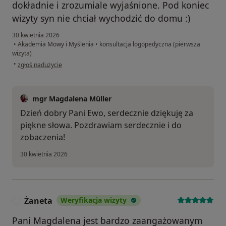
dokładnie i zrozumiale wyjaśnione. Pod koniec
wizyty syn nie chciał wychodzić do domu :)
30 kwietnia 2026
•
Akademia Mowy i Myślenia
•
konsultacja logopedyczna (pierwsza
wizyta)
w opinii użytkownika Ewa
•
zgłoś nadużycie
mgr Magdalena Müller
Dzień dobry Pani Ewo, serdecznie dziękuję za
piękne słowa. Pozdrawiam serdecznie i do
zobaczenia!
30 kwietnia 2026
Żaneta
Weryfikacja wizyty
Ż
Pani Magdalena jest bardzo zaangażowanym