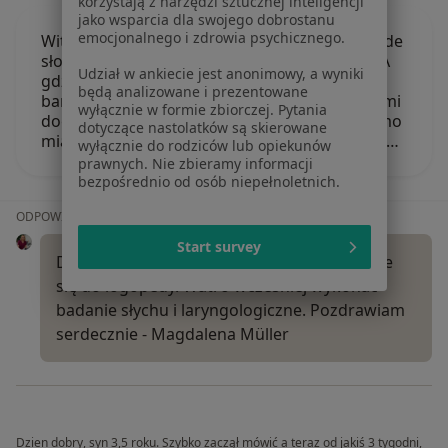
korzystają z narzędzi sztucznej inteligencji
jako wsparcia dla swojego dobrostanu
emocjonalnego i zdrowia psychicznego.
Witam, mam 2.5 letniego syna, rozumiem każde
słowo jak i również pokaże gdy się zapytam "A
Udział w ankiecie jest anonimowy, a wyniki
gdzie jest na obrazkach traktor/rower?" Jest
będą analizowane i prezentowane
bardzo ciekawym dzieckiem, próbuje się z nami
wyłącznie w formie zbiorczej. Pytania
dogadać lecz zazwyczaj wychodzi to tak "Mamo
dotyczące nastolatków są skierowane
miau" i pokazuje daną czynność, jak i również…
wyłącznie do rodziców lub opiekunów
prawnych. Nie zbieramy informacji
bezpośrednio od osób niepełnoletnich.
ODPOWIEDŹ LEKARZA:
Start survey
Dobry wieczór, bardzo dobrze, że wybieracie
się do logopedy. Watro wcześniej wykonać
badanie słychu i laryngologiczne. Pozdrawiam
serdecznie - Magdalena Müller
Dzien dobry, syn 3,5 roku. Szybko zaczął mówić a teraz od jakiś 3 tygodni,