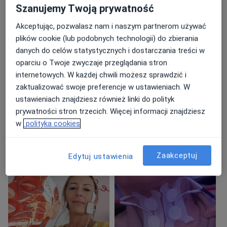
O mnie
więcej
Szanujemy Twoją prywatność
Główne obszary pomocy
Akceptując, pozwalasz nam i naszym partnerom używać
Zaburzenia mowy
Afazja
Autyzm
plików cookie (lub podobnych technologii) do zbierania
danych do celów statystycznych i dostarczania treści w
a11y_sr_more_diseases
Zespół Aspergera
+30
oparciu o Twoje zwyczaje przeglądania stron
internetowych. W każdej chwili możesz sprawdzić i
Pacjenci których przyjmuję
zaktualizować swoje preferencje w ustawieniach. W
Dorośli
ustawieniach znajdziesz również linki do polityk
Dzieci
prywatności stron trzecich. Więcej informacji znajdziesz
w
polityka cookies
Rodzaje konsultacji
Stacjonarne
Zobacz lokalizacje (1)
Zaakceptuj
Edytuj ustawienia
Zdjęcia i filmy