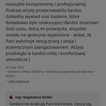
niezwykle kompetentnej i profesjonalnej.
Podczas wizyty przeprowadziła bardzo
dokładny wywiad oraz badanie, które
dodatkowo było relaksujące:) Bardzo doceniam
ilość czasu, którą mi poświęciła, wszystko
zostało na spokojnie wyjaśnione - widać, że
Pani wykonuje swoją pracę z pasją i
autentycznym zaangażowaniem. Wizyta
przebiegła w bardzo miłej i komfortowej
atmosferze:)
20 maja 2026
•
Akademia Mowy i Myślenia
•
konsultacja logopedyczna (pierwsza
wizyta)
w opinii użytkownika Dominika
•
zgłoś nadużycie
mgr Magdalena Müller
Serdecznie dziękuję Pani Dominiko, cieszę się,