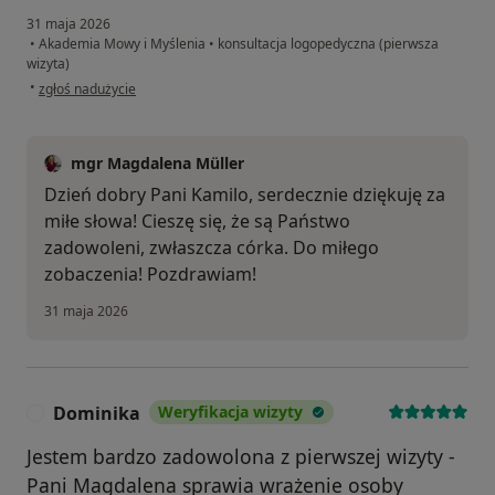
31 maja 2026
•
Akademia Mowy i Myślenia
•
konsultacja logopedyczna (pierwsza
wizyta)
w opinii użytkownika Kamila
•
zgłoś nadużycie
mgr Magdalena Müller
Dzień dobry Pani Kamilo, serdecznie dziękuję za
miłe słowa! Cieszę się, że są Państwo
zadowoleni, zwłaszcza córka. Do miłego
zobaczenia! Pozdrawiam!
31 maja 2026
Dominika
Weryfikacja wizyty
D
Jestem bardzo zadowolona z pierwszej wizyty -
Pani Magdalena sprawia wrażenie osoby