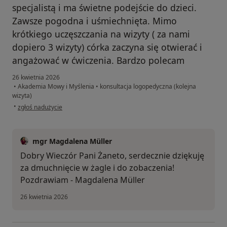
specjalistą i ma świetne podejście do dzieci.
Zawsze pogodna i uśmiechnięta. Mimo
krótkiego uczęszczania na wizyty ( za nami
dopiero 3 wizyty) córka zaczyna się otwierać i
angażować w ćwiczenia. Bardzo polecam
26 kwietnia 2026
•
Akademia Mowy i Myślenia
•
konsultacja logopedyczna (kolejna
wizyta)
w opinii użytkownika Żaneta
•
zgłoś nadużycie
mgr Magdalena Müller
Dobry Wieczór Pani Żaneto, serdecznie dziękuję
za dmuchnięcie w żagle i do zobaczenia!
Pozdrawiam - Magdalena Müller
26 kwietnia 2026