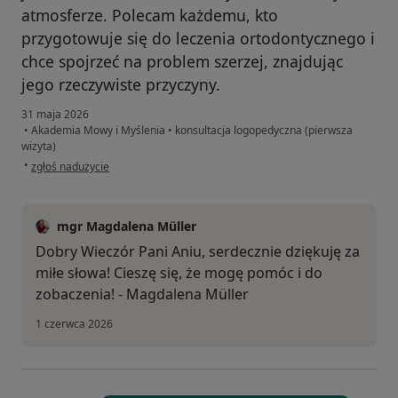
atmosferze. Polecam każdemu, kto
przygotowuje się do leczenia ortodontycznego i
chce spojrzeć na problem szerzej, znajdując
jego rzeczywiste przyczyny.
31 maja 2026
•
Akademia Mowy i Myślenia
•
konsultacja logopedyczna (pierwsza
wizyta)
w opinii użytkownika ANNA GNAT
•
zgłoś nadużycie
mgr Magdalena Müller
Dobry Wieczór Pani Aniu, serdecznie dziękuję za
miłe słowa! Cieszę się, że mogę pomóc i do
zobaczenia! - Magdalena Müller
1 czerwca 2026