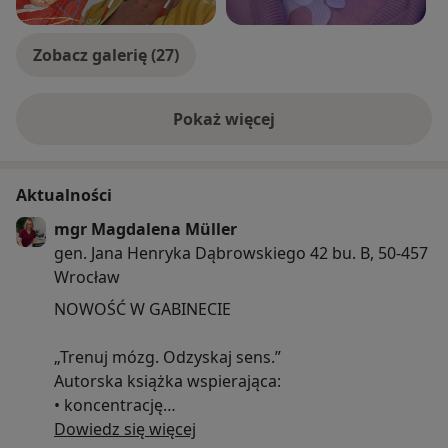
Zobacz galerię (27)
Pokaż więcej
o doświadczeniu
Aktualności
mgr Magdalena Müller
gen. Jana Henryka Dąbrowskiego 42 bu. B, 50-457
Wrocław
NOWOŚĆ W GABINECIE
„Trenuj mózg. Odzyskaj sens.”
Autorska książka wspierająca:
• koncentrację
• pamięć
Dowiedz się więcej