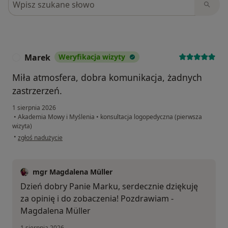
Marek
Weryfikacja wizyty
M
Miła atmosfera, dobra komunikacja, żadnych
zastrzerzeń.
1 sierpnia 2026
•
Akademia Mowy i Myślenia
•
konsultacja logopedyczna (pierwsza
wizyta)
w opinii użytkownika Marek
•
zgłoś nadużycie
mgr Magdalena Müller
Dzień dobry Panie Marku, serdecznie dziękuję
za opinię i do zobaczenia! Pozdrawiam -
Magdalena Müller
1 sierpnia 2026