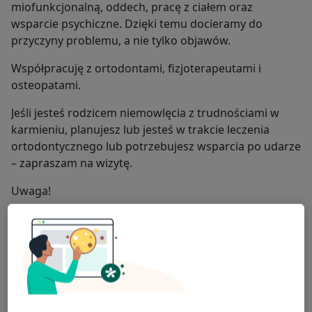
miofunkcjonalną, oddech, pracę z ciałem oraz
wsparcie psychiczne. Dzięki temu docieramy do
przyczyny problemu, a nie tylko objawów.
Współpracuję z ortodontami, fizjoterapeutami i
osteopatami.
Jeśli jesteś rodzicem niemowlęcia z trudnościami w
karmieniu, planujesz lub jesteś w trakcie leczenia
ortodontycznego lub potrzebujesz wsparcia po udarze
– zapraszam na wizytę.
Uwaga!
Terapia obejmuje nie tylko ćwiczenia, ale również
regulację układu nerwowego,
pracę z oddechem i wsparcie psychiczne pacjenta.