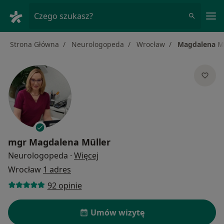
Me
Czego szukasz?
Strona Główna
Neurologopeda
Wrocław
Magdalena Mü
mgr
Magdalena Müller
O specjalizacjach
Neurologopeda
·
Więcej
Wrocław
1 adres
92 opinie
Umów wizytę