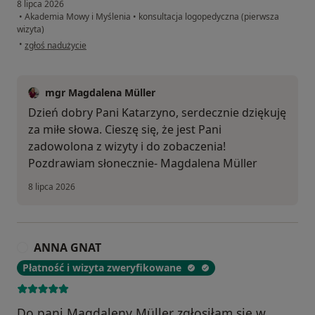
8 lipca 2026
•
Akademia Mowy i Myślenia
•
konsultacja logopedyczna (pierwsza
wizyta)
w opinii użytkownika Katarzyna
•
zgłoś nadużycie
mgr Magdalena Müller
Dzień dobry Pani Katarzyno, serdecznie dziękuję
za miłe słowa. Cieszę się, że jest Pani
zadowolona z wizyty i do zobaczenia!
Pozdrawiam słonecznie- Magdalena Müller
8 lipca 2026
ANNA GNAT
A
Płatność i wizyta zweryfikowane
Do pani Magdaleny Müller zgłosiłam się w