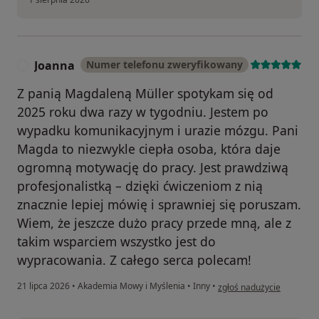
Joanna
Numer telefonu zweryfikowany
J
Z panią Magdaleną Müller spotykam się od
2025 roku dwa razy w tygodniu. Jestem po
wypadku komunikacyjnym i urazie mózgu. Pani
Magda to niezwykle ciepła osoba, która daje
ogromną motywację do pracy. Jest prawdziwą
profesjonalistką – dzięki ćwiczeniom z nią
znacznie lepiej mówię i sprawniej się poruszam.
Wiem, że jeszcze dużo pracy przede mną, ale z
takim wsparciem wszystko jest do
wypracowania. Z całego serca polecam!
w opinii użytkownika Joan
21 lipca 2026
•
Akademia Mowy i Myślenia
•
Inny
•
zgłoś nadużycie