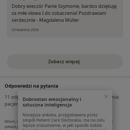
Dobry wieczór Panie Szymonie, bardzo dziękuję
za miłe słowa I do zobaczenia! Pozdrawiam
serdecznie - Magdalena Müller
24 kwietnia 2026
Zobacz więcej
opinie powyżej
Odpowiedzi na pytania
11 odpowiedzi udzielonych przez lekarza na pytania
Dobrostan emocjonalny i
pacjentów na ZnanyLekarz.pl
sztuczna inteligencja
Niniejsza ankieta, przygotowana przez
zespół Patient Care Doctoralia, ma na celu
Witam, mam 2.5 letniego syna, rozumiem każde słowo jak i również
lepsze zrozumienie, w jaki sposób ludzie
pokaże gdy się zapytam "A gdzie jes