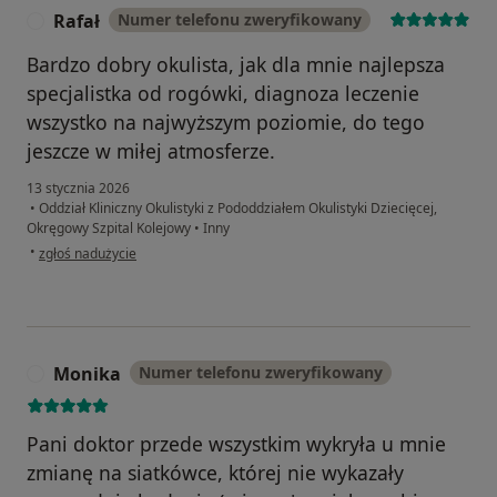
Rafał
Numer telefonu zweryfikowany
R
Bardzo dobry okulista, jak dla mnie najlepsza
specjalistka od rogówki, diagnoza leczenie
wszystko na najwyższym poziomie, do tego
jeszcze w miłej atmosferze.
13 stycznia 2026
•
Oddział Kliniczny Okulistyki z Pododdziałem Okulistyki Dziecięcej,
Okręgowy Szpital Kolejowy
•
Inny
w opinii użytkownika Rafał
•
zgłoś nadużycie
Monika
Numer telefonu zweryfikowany
M
Pani doktor przede wszystkim wykryła u mnie
zmianę na siatkówce, której nie wykazały