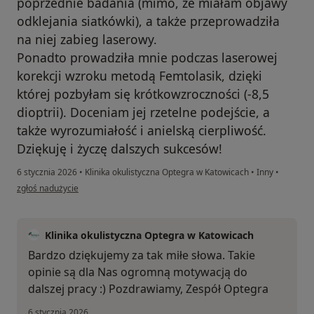
poprzednie badania (mimo, że miałam objawy
odklejania siatkówki), a także przeprowadziła
na niej zabieg laserowy.
Ponadto prowadziła mnie podczas laserowej
korekcji wzroku metodą Femtolasik, dzięki
której pozbyłam się krótkowzroczności (-8,5
dioptrii). Doceniam jej rzetelne podejście, a
także wyrozumiałość i anielską cierpliwość.
Dziękuję i życzę dalszych sukcesów!
6 stycznia 2026
•
Klinika okulistyczna Optegra w Katowicach
•
Inny
•
w opinii użytkownika Monika
zgłoś nadużycie
Klinika okulistyczna Optegra w Katowicach
Bardzo dziękujemy za tak miłe słowa. Takie
opinie są dla Nas ogromną motywacją do
dalszej pracy :) Pozdrawiamy, Zespół Optegra
6 stycznia 2026