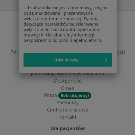
Udział w ankiecie jest anonimowy, a wyniki
będą analizowane i prezentowane
Serwis
wyłącznie w formie zbiorczej. Pytania
dotyczące nastolatków są skierowane
wyłącznie do rodziców lub opiekunów
Regulamin
prawnych. Nie zbieramy informacji
Polityka prywatności pacjentów
bezpośrednio od osób niepełnoletnich.
Polityka prywatności profesjonalistów
Polityka prywatności dla profesjonalistów, których
dane pozyskaliśmy samodzielnie
Start survey
Polityka cookies
Jak działają wyniki wyszukiwania
Dostępność
O nas
Praca
Rekrutujemy!
Partnerzy
Centrum prasowe
Kontakt
Dla pacjentów