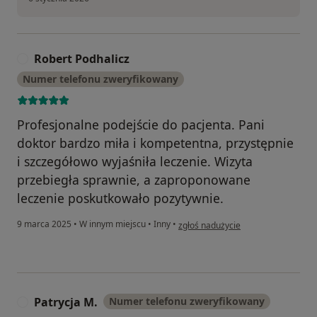
Robert Podhalicz
R
Numer telefonu zweryfikowany
Profesjonalne podejście do pacjenta. Pani
doktor bardzo miła i kompetentna, przystępnie
i szczegółowo wyjaśniła leczenie. Wizyta
przebiegła sprawnie, a zaproponowane
leczenie poskutkowało pozytywnie.
w opinii użytkownika Robert Podhal
9 marca 2025
•
W innym miejscu
•
Inny
•
zgłoś nadużycie
Patrycja M.
Numer telefonu zweryfikowany
P