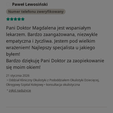
Paweł Lewosiński
P
Numer telefonu zweryfikowany
Pani Doktor Magdalena jest wspaniałym
lekarzem. Bardzo zaangażowana, niezwykle
empatyczna i życzliwa. Jestem pod wielkim
wrażeniem! Najlepszy specjalista u jakiego
byłem!
Bardzo dziękuję Pani Doktor za zaopiekowanie
się moim okiem!
21 stycznia 2026
•
Oddział Kliniczny Okulistyki z Pododdziałem Okulistyki Dziecięcej,
Okręgowy Szpital Kolejowy
•
konsultacja okulistyczna
w opinii użytkownika Paweł Lewosiński
•
zgłoś nadużycie