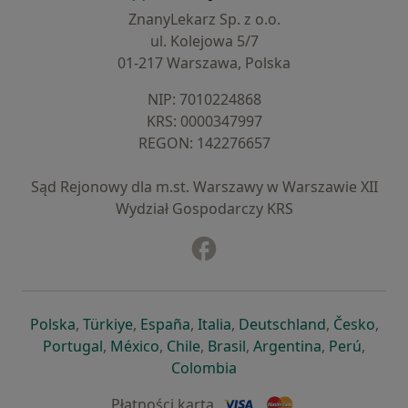
ZnanyLekarz Sp. z o.o.
ul. Kolejowa 5/7
01-217 Warszawa, Polska
NIP: ⁠7010224868
KRS: ⁠0000347997
REGON: ⁠142276657
Sąd Rejonowy dla m.st. Warszawy w Warszawie XII
Wydział Gospodarczy KRS
Facebook
otwiera się w nowej karcie
otwiera się w nowej karcie
otwiera się w nowej karcie
otwiera się w nowej karcie
otwiera się w nowej karci
otwiera się
otwi
Polska
,
Türkiye
,
España
,
Italia
,
Deutschland
,
Česko
,
otwiera się w nowej karcie
otwiera się w nowej karcie
otwiera się w nowej karcie
otwiera się w nowej kar
otwiera się 
otwier
Portugal
,
México
,
Chile
,
Brasil
,
Argentina
,
Perú
,
otwiera się w nowej karc
Colombia
Płatności kartą