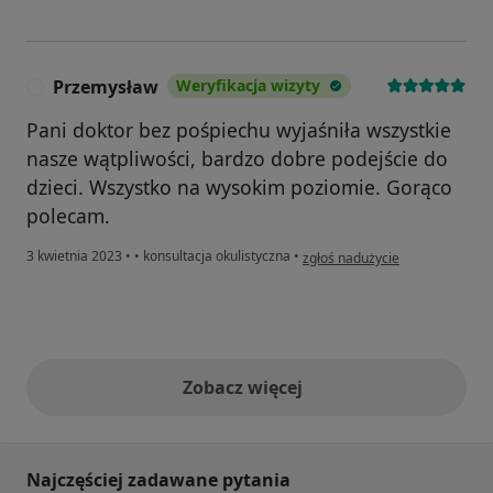
Przemysław
Weryfikacja wizyty
P
Pani doktor bez pośpiechu wyjaśniła wszystkie
nasze wątpliwości, bardzo dobre podejście do
dzieci. Wszystko na wysokim poziomie. Gorąco
polecam.
w opinii użytkownika Przemysł
3 kwietnia 2023
•
•
konsultacja okulistyczna
•
zgłoś nadużycie
Zobacz więcej
opinie powyżej
Najczęściej zadawane pytania