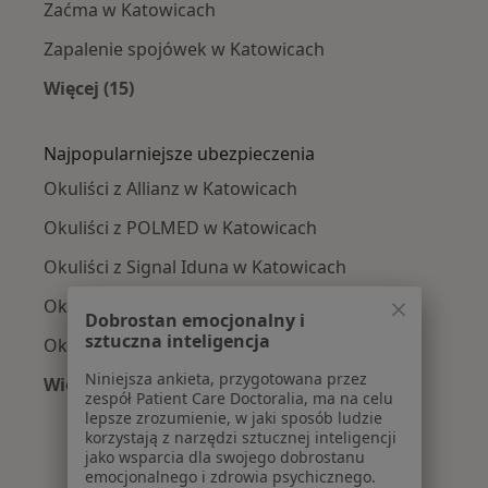
Zaćma w Katowicach
Zapalenie spojówek w Katowicach
Więcej (15)
Więcej w kategorii: Najczęście leczone chorob
Najpopularniejsze ubezpieczenia
Okuliści z Allianz w Katowicach
Okuliści z POLMED w Katowicach
Okuliści z Signal Iduna w Katowicach
Okuliści z NFZ w Katowicach
Dobrostan emocjonalny i
sztuczna inteligencja
Okuliści z Medica Polska w Katowicach
Niniejsza ankieta, przygotowana przez
Więcej (11)
zespół Patient Care Doctoralia, ma na celu
Więcej w kategorii: Najpopularniejsze ubezpi
lepsze zrozumienie, w jaki sposób ludzie
korzystają z narzędzi sztucznej inteligencji
jako wsparcia dla swojego dobrostanu
emocjonalnego i zdrowia psychicznego.