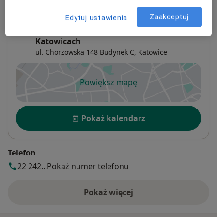
Zaakceptuj
Edytuj ustawienia
Klinika okulistyczna Optegra w
Katowicach
ul. Chorzowska 148 Budynek C,
Katowice
Powiększ mapę
otwiera się w nowej karcie
Dostępność
Pokaż kalendarz
Telefon
22 242...
Pokaż numer telefonu
Pokaż więcej
o adresie