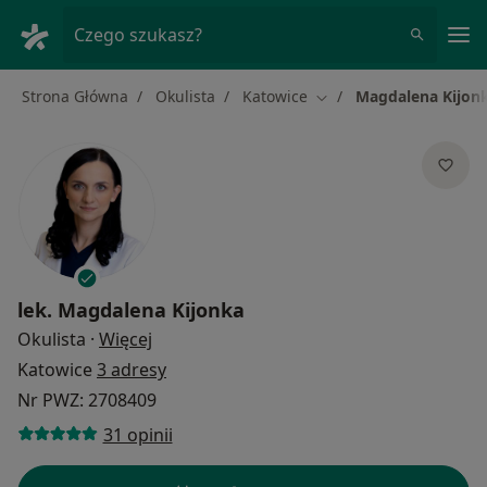
Me
Czego szukasz?
Strona Główna
Okulista
Katowice
Magdalena Kijon
Zmień miasto
lek.
Magdalena Kijonka
O specjalizacjach
Okulista
·
Więcej
Katowice
3 adresy
Nr PWZ: 2708409
31 opinii