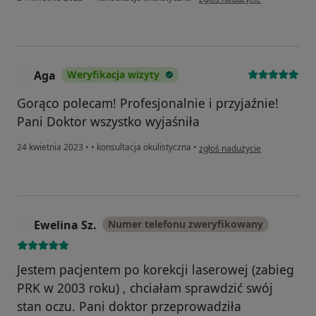
Aga
Weryfikacja wizyty
A
Gorąco polecam! Profesjonalnie i przyjaźnie!
Pani Doktor wszystko wyjaśniła
w opinii użytkownika Aga
24 kwietnia 2023
•
•
konsultacja okulistyczna
•
zgłoś nadużycie
Ewelina Sz.
Numer telefonu zweryfikowany
E
Jestem pacjentem po korekcji laserowej (zabieg
PRK w 2003 roku) , chciałam sprawdzić swój
stan oczu. Pani doktor przeprowadziła