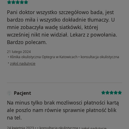
Pani doktor wszystko szczegółowo bada, jest
bardzo miła i wszystko dokładnie tłumaczy. U
mnie zobaczyła wadę siatkówki, której
wcześniej nikt nie widział. Lekarz z powołania.
Bardzo polecam.
21 lutego 2024
•
Klinika okulistyczna Optegra w Katowicach
•
konsultacja okulistyczna
w opinii użytkownika Patrycja M.
•
zgłoś nadużycie
Pacjent
Na minus tylko brak mozliwosci płatności kartą
ale poszlo nam równie sprawnie płatność blik
na tel.
w opinii użytkownika Pacjent
24 kwietnia 2023
•
•
konsultacja okulistyczna
•
zgłoś nadużycie