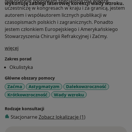
Nieustannie zdobywam specjalistyczną wiedzę,
wykonuję zabiegi laserowej korekcji wady wzroku.
uczestniczę w kongresach w kraju i za granicą, jestem
autorem i współautorem licznych publikacji w
czasopismach polskich i zagranicznych. Ponadto
jestem członkiem Europejskiego i Amerykańskiego
Stowarzyszenia Chirurgii Refrakcyjnej i Zaćmy.
O mnie
więcej
Zakres porad
Okulistyka
Główne obszary pomocy
Zaćma
Astygmatyzm
Dalekowzroczność
Krótkowzroczność
Wady wzroku
Rodzaje konsultacji
Stacjonarne
Zobacz lokalizacje (1)