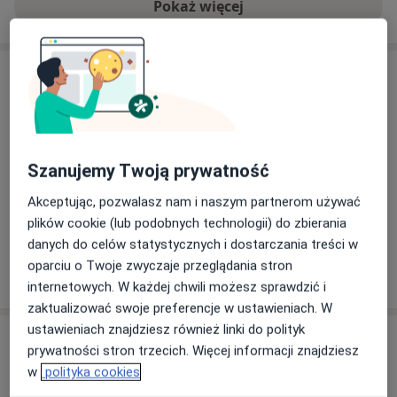
Pokaż więcej
o doświadczeniu
Usługi i ceny
Kwalifikacja do korekcji wzroku
Umów wizytę
449 zł
Szczegóły
Szanujemy Twoją prywatność
Konsultacja okulistyczna
Akceptując, pozwalasz nam i naszym partnerom używać
Od 150 zł
Szczegóły
plików cookie (lub podobnych technologii) do zbierania
danych do celów statystycznych i dostarczania treści w
oparciu o Twoje zwyczaje przeglądania stron
W jaki sposób ustalane są ceny?
internetowych. W każdej chwili możesz sprawdzić i
zaktualizować swoje preferencje w ustawieniach. W
ustawieniach znajdziesz również linki do polityk
Adresy (3)
prywatności stron trzecich. Więcej informacji znajdziesz
w
polityka cookies
Adres 1
Adres 2
Adres 3