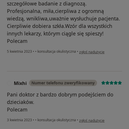
szczegółowe badanie z diagnozą.
Profesjonalna, miła,cierpliwa z ogromną
wiedzą, wnikliwa,uważnie wysłuchuje pacjenta.
Cierpliwie dobiera szkła.Wzór dla wszystkich
innych lekarzy, którym ciągle się spieszy!
Polecam
w opinii użytkownika Ewelina Sz
5 kwietnia 2023
•
•
konsultacja okulistyczna
•
zgłoś nadużycie
Mixhi
Numer telefonu zweryfikowany
M
Pani doktor z bardzo dobrym podejściem do
dzieciaków.
Polecam
w opinii użytkownika Mixhi
3 kwietnia 2023
•
•
konsultacja okulistyczna
•
zgłoś nadużycie