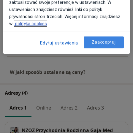
150 zł - 200 zł
Szczegóły
zaktualizować swoje preferencje w ustawieniach. W
ustawieniach znajdziesz również linki do polityk
prywatności stron trzecich. Więcej informacji znajdziesz
Konsultacja dietetyczna z jadłospisem
w
polityka cookies
450 zł
Szczegóły
Konsultacja online
Zaakceptuj
Edytuj ustawienia
Od 150 zł
Szczegóły
W jaki sposób ustalane są ceny?
Adresy (4)
Adres 1
Online
Adres 2
Adres 3
NZOZ Przychodnia Rodzinna Gaja-Med