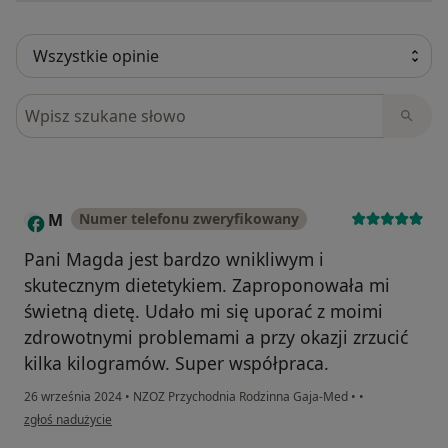
Szukaj w opiniach
M
Numer telefonu zweryfikowany
Pani Magda jest bardzo wnikliwym i
skutecznym dietetykiem. Zaproponowała mi
świetną dietę. Udało mi się uporać z moimi
zdrowotnymi problemami a przy okazji zrzucić
kilka kilogramów. Super współpraca.
26 września 2024
•
NZOZ Przychodnia Rodzinna Gaja-Med
•
•
w opinii użytkownika M
zgłoś nadużycie