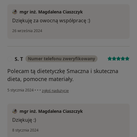
mgr inż. Magdalena Ciaszczyk
Dziękuję za owocną współpracę :)
26 września 2024
S. T
Numer telefonu zweryfikowany
S
Polecam tą dietetyczkẹ Smaczna i skuteczna
dieta, pomocne materiały.
w opinii użytkownika S. T
5 stycznia 2024
•
•
•
zgłoś nadużycie
mgr inż. Magdalena Ciaszczyk
Dziękuję :)
8 stycznia 2024