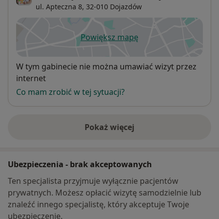
ul. Apteczna 8,
32-010
Dojazdów
Powiększ mapę
otwiera się w nowej karcie
Dostępność
W tym gabinecie nie można umawiać wizyt przez
internet
Co mam zrobić w tej sytuacji?
Pokaż więcej
o adresie
Ubezpieczenia - brak akceptowanych
Ten specjalista przyjmuje wyłącznie pacjentów
prywatnych. Możesz opłacić wizytę samodzielnie lub
znaleźć innego specjalistę, który akceptuje Twoje
ubezpieczenie.