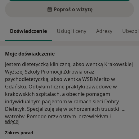
Poproś o wizytę
Doświadczenie
Usługi i ceny
Adresy
Ubezpi
Moje doświadczenie
Jestem dietetyczką kliniczną, absolwentką Krakowskiej
Wyższej Szkoły Promocji Zdrowia oraz
psychodietetyczką, absolwentką WSB Merito w
Gdańsku. Odbyłam liczne praktyki zawodowe w
krakowskich szpitalach, a obecnie pomagam
indywidualnym pacjentom w ramach sieci Dobry
Dietetyk. Specjalizuję się w schorzeniach trzustki i
wątroby. Pomogę przy ostrym, przewlekłym i
O mnie
więcej
autoimmunologicznym zapaleniu trzustki,
przewlekłym zapaleniu wątroby, a także cukrzycy i
Zakres porad
insulinooporności. Ponadto opiekuję się pacjentami z