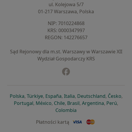
ul. Kolejowa 5/7
01-217 Warszawa, Polska
NIP: ⁠7010224868
KRS: ⁠0000347997
REGON: ⁠142276657
Sąd Rejonowy dla m.st. Warszawy w Warszawie XII
Wydział Gospodarczy KRS
Facebook
otwiera się w nowej karcie
otwiera się w nowej karcie
otwiera się w nowej karcie
otwiera się w nowej karcie
otwiera się w nowej karci
otwiera się
otwi
Polska
,
Türkiye
,
España
,
Italia
,
Deutschland
,
Česko
,
otwiera się w nowej karcie
otwiera się w nowej karcie
otwiera się w nowej karcie
otwiera się w nowej kar
otwiera się 
otwier
Portugal
,
México
,
Chile
,
Brasil
,
Argentina
,
Perú
,
otwiera się w nowej karc
Colombia
Płatności kartą