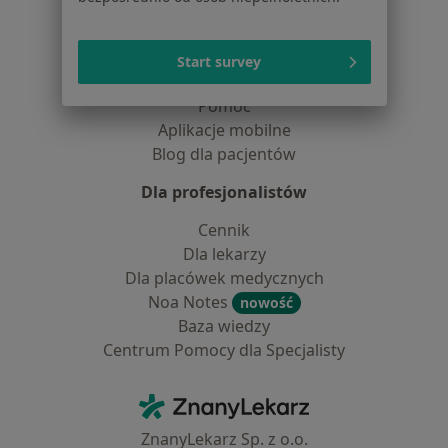
Placówki medyczne
Pytania i odpowiedzi
Usługi i zabiegi
Start survey
Choroby
Pomoc
Aplikacje mobilne
Blog dla pacjentów
Dla profesjonalistów
Cennik
Dla lekarzy
Dla placówek medycznych
Noa Notes
nowość
Baza wiedzy
Centrum Pomocy dla Specjalisty
Kontakt
ZnanyLekarz - Strona główna
ZnanyLekarz Sp. z o.o.