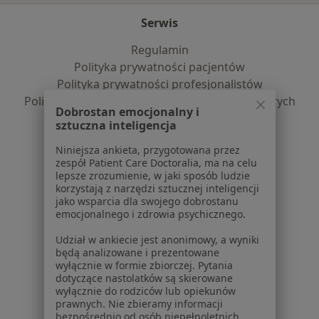
Serwis
Regulamin
Polityka prywatności pacjentów
Polityka prywatności profesjonalistów
Polityka prywatności dla profesjonalistów, których
Dobrostan emocjonalny i
dane pozyskaliśmy samodzielnie
sztuczna inteligencja
Polityka cookies
Niniejsza ankieta, przygotowana przez
Jak działają wyniki wyszukiwania
zespół Patient Care Doctoralia, ma na celu
Dostępność
lepsze zrozumienie, w jaki sposób ludzie
O nas
korzystają z narzędzi sztucznej inteligencji
jako wsparcia dla swojego dobrostanu
Praca
Rekrutujemy!
emocjonalnego i zdrowia psychicznego.
Partnerzy
Centrum prasowe
Udział w ankiecie jest anonimowy, a wyniki
będą analizowane i prezentowane
Kontakt
wyłącznie w formie zbiorczej. Pytania
dotyczące nastolatków są skierowane
Dla pacjentów
wyłącznie do rodziców lub opiekunów
prawnych. Nie zbieramy informacji
Lekarze
bezpośrednio od osób niepełnoletnich.