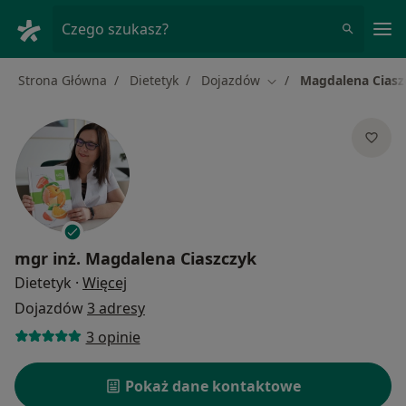
Me
Czego szukasz?
Strona Główna
Dietetyk
Dojazdów
Magdalena Ciasz
Zmień miasto
mgr inż.
Magdalena Ciaszczyk
O specjalizacjach
Dietetyk
·
Więcej
Dojazdów
3 adresy
3 opinie
Pokaż dane kontaktowe