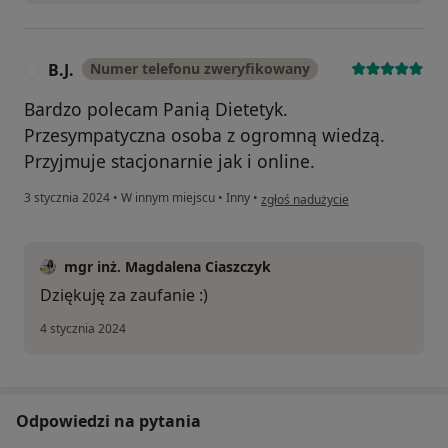
B.J.
Numer telefonu zweryfikowany
B
Bardzo polecam Panią Dietetyk.
Przesympatyczna osoba z ogromną wiedzą.
Przyjmuje stacjonarnie jak i online.
w opinii użytkownika B.J.
3 stycznia 2024
•
W innym miejscu
•
Inny
•
zgłoś nadużycie
mgr inż. Magdalena Ciaszczyk
Dziękuję za zaufanie :)
4 stycznia 2024
Odpowiedzi na pytania