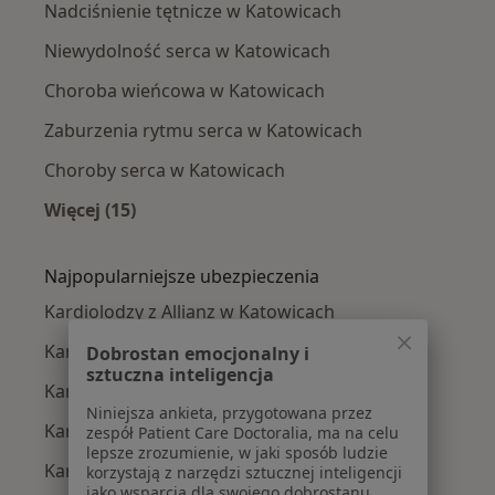
Nadciśnienie tętnicze w Katowicach
Niewydolność serca w Katowicach
Choroba wieńcowa w Katowicach
Zaburzenia rytmu serca w Katowicach
Choroby serca w Katowicach
Więcej (15)
Więcej w kategorii: Najczęście leczone chorob
Najpopularniejsze ubezpieczenia
Kardiolodzy z Allianz w Katowicach
Kardiolodzy z POLMED w Katowicach
Dobrostan emocjonalny i
sztuczna inteligencja
Kardiolodzy z Signal Iduna w Katowicach
Niniejsza ankieta, przygotowana przez
Kardiolodzy z NFZ w Katowicach
zespół Patient Care Doctoralia, ma na celu
lepsze zrozumienie, w jaki sposób ludzie
Kardiolodzy z Medica Polska w Katowicach
korzystają z narzędzi sztucznej inteligencji
jako wsparcia dla swojego dobrostanu