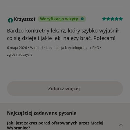
Krzysztof
Weryfikacja wizyty
K
Bardzo konkretny lekarz, który szybko wyjaśnił
co się dzieje i jakie leki należy brać. Polecam!
6 maja 2026
•
Witmed
•
konsultacja kardiologiczna + EKG
•
w opinii użytkownika Krzysztof
zgłoś nadużycie
Zobacz więcej
opinie powyżej
Najczęściej zadawane pytania
Jaki jest zakres porad oferowanych przez Maciej
Wybraniec?