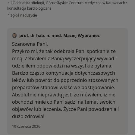
•
I Oddział Kardiologii, Górnośląskie Centrum Medyczne w Katowicach
•
konsultacja kardiologiczna
w opinii użytkownika Ania
•
zgłoś nadużycie
prof. dr hab. n. med. Maciej Wybraniec
Szanowna Pani,
Przykro mi, że tak odebrała Pani spotkanie ze
mną. Zebrałem z Panią wyczerpujący wywiad i
udzieliłem odpowiedzi na wszystkie pytania.
Bardzo często kontynuacja dotychczasowych
leków lub powrót do poprzednio stosowanych
preparatów stanowi właściwe postępowanie.
Absolutnie nieprawdą jest, że mówiłem, iż nie
obchodzi mnie co Pani sądzi na temat swoich
objawów lub leczenia. Życzę Pani powodzenia i
dużo zdrowia!
19 czerwca 2026