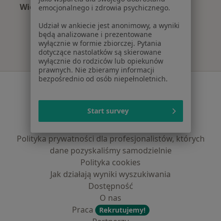
Więcej (12)
emocjonalnego i zdrowia psychicznego.
Więcej w kategorii: Najpopularniejsze ubezpi
Udział w ankiecie jest anonimowy, a wyniki
będą analizowane i prezentowane
wyłącznie w formie zbiorczej. Pytania
dotyczące nastolatków są skierowane
wyłącznie do rodziców lub opiekunów
prawnych. Nie zbieramy informacji
bezpośrednio od osób niepełnoletnich.
Serwis
Regulamin
Start survey
Polityka prywatności pacjentów
Polityka prywatności profesjonalistów
Polityka prywatności dla profesjonalistów, których
dane pozyskaliśmy samodzielnie
Polityka cookies
Jak działają wyniki wyszukiwania
Dostępność
O nas
Praca
Rekrutujemy!