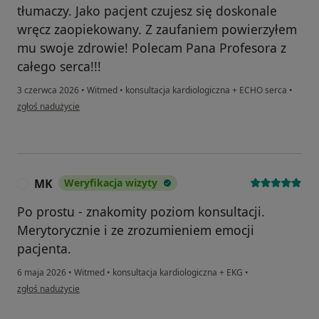
tłumaczy. Jako pacjent czujesz się doskonale
wręcz zaopiekowany. Z zaufaniem powierzyłem
mu swoje zdrowie! Polecam Pana Profesora z
całego serca!!!
3 czerwca 2026
•
Witmed
•
konsultacja kardiologiczna + ECHO serca
•
w opinii użytkownika N. W
zgłoś nadużycie
MK
Weryfikacja wizyty
M
Po prostu - znakomity poziom konsultacji.
Merytorycznie i ze zrozumieniem emocji
pacjenta.
6 maja 2026
•
Witmed
•
konsultacja kardiologiczna + EKG
•
w opinii użytkownika MK
zgłoś nadużycie