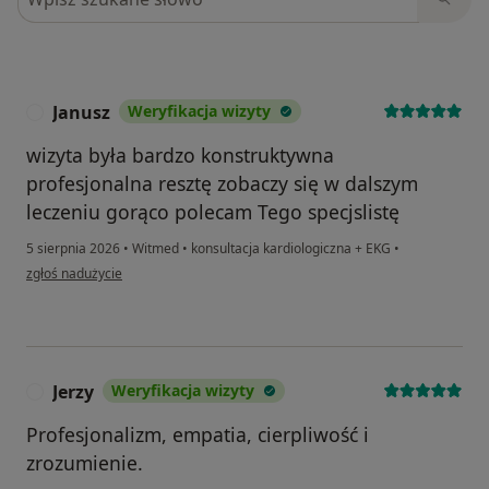
Janusz
Weryfikacja wizyty
J
wizyta była bardzo konstruktywna
profesjonalna resztę zobaczy się w dalszym
leczeniu gorąco polecam Tego specjslistę
5 sierpnia 2026
•
Witmed
•
konsultacja kardiologiczna + EKG
•
w opinii użytkownika Janusz
zgłoś nadużycie
Jerzy
Weryfikacja wizyty
J
Profesjonalizm, empatia, cierpliwość i
zrozumienie.