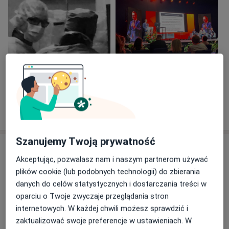
publikacjami w międzynarodowych i polskich
czasopismach naukowych. W 2023 r. otrzymałem
prestiżowy tytuł Fellow of European Society of
Cardiology (FESC). W 2016 r. obroniłem rozprawę
doktorską, w 2021 r. został doktorem habilitowanym a
w 2025 r. z rąk Prezydenta RP otrzymałem nominację
Zobacz galerię (13)
na tytuł profesora w dziedzinie nauk medycznych i
nauk o zdrowiu.
Pokaż więcej
o doświadczeniu
Szanujemy Twoją prywatność
Usługi i ceny
Akceptując, pozwalasz nam i naszym partnerom używać
Konsultacja kardiologiczna
plików cookie (lub podobnych technologii) do zbierania
Umów wizytę
Od 400 zł
Szczegóły
danych do celów statystycznych i dostarczania treści w
oparciu o Twoje zwyczaje przeglądania stron
internetowych. W każdej chwili możesz sprawdzić i
Konsultacja kardiologiczna + EKG
Umów wizytę
zaktualizować swoje preferencje w ustawieniach. W
Szczegóły