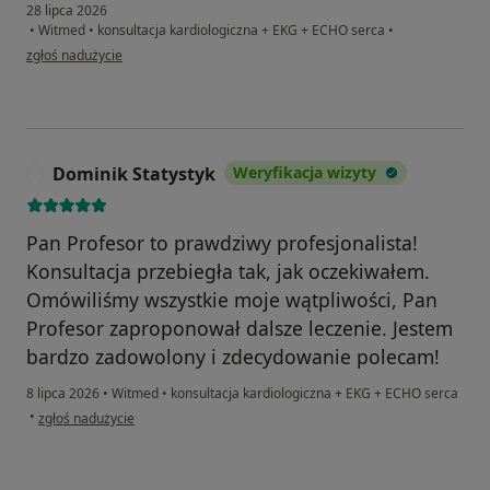
28 lipca 2026
•
Witmed
•
konsultacja kardiologiczna + EKG + ECHO serca
•
w opinii użytkownika Jerzy
zgłoś nadużycie
Dominik Statystyk
Weryfikacja wizyty
D
Pan Profesor to prawdziwy profesjonalista!
Konsultacja przebiegła tak, jak oczekiwałem.
Omówiliśmy wszystkie moje wątpliwości, Pan
Profesor zaproponował dalsze leczenie. Jestem
bardzo zadowolony i zdecydowanie polecam!
8 lipca 2026
•
Witmed
•
konsultacja kardiologiczna + EKG + ECHO serca
w opinii użytkownika Dominik Statystyk
•
zgłoś nadużycie