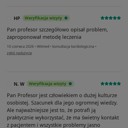
HP
Weryfikacja wizyty
H
Pan profesor szczegółowo opisał problem,
zaproponował metodę leczenia
10 czerwca 2026
•
Witmed
•
konsultacja kardiologiczna
•
w opinii użytkownika HP
zgłoś nadużycie
N. W
Weryfikacja wizyty
N
Pan Profesor jest człowiekiem o dużej kulturze
osobistej. Szacunek dla jego ogromnej wiedzy.
Ale najważniejsze jest to, że potrafi ją
praktycznie wykorzystać, że ma świetny kontakt
z pacjentem i wszystkie problemy jasno