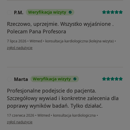
P.M.
Weryfikacja wizyty
P
Rzeczowo, uprzejmie. Wszystko wyjaśnione .
Polecam Pana Profesora
7 lipca 2026
•
Witmed
•
konsultacja kardiologiczna (kolejna wizyta)
•
w opinii użytkownika P.M.
zgłoś nadużycie
Marta
Weryfikacja wizyty
M
Profesjonalne podejscie do pacjenta.
Szczegółowy wywiad i konkretne zalecenia dla
poprawy wyników badań. Tylko działać.
17 czerwca 2026
•
Witmed
•
konsultacja kardiologiczna
•
w opinii użytkownika Marta
zgłoś nadużycie