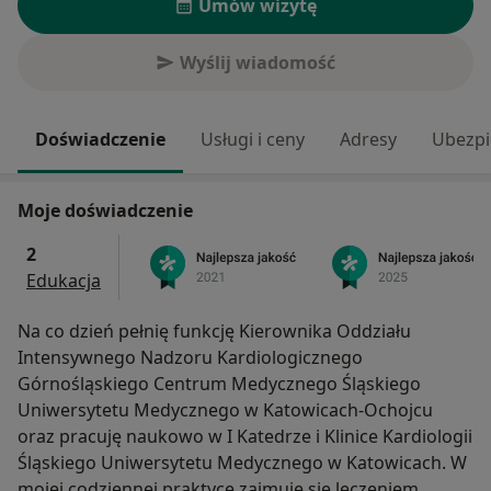
Umów wizytę
Wyślij wiadomość
Doświadczenie
Usługi i ceny
Adresy
Ubezpi
Moje doświadczenie
2
Edukacja
Na co dzień pełnię funkcję Kierownika Oddziału
Intensywnego Nadzoru Kardiologicznego
Górnośląskiego Centrum Medycznego Śląskiego
Uniwersytetu Medycznego w Katowicach-Ochojcu
oraz pracuję naukowo w I Katedrze i Klinice Kardiologii
Śląskiego Uniwersytetu Medycznego w Katowicach. W
mojej codziennej praktyce zajmuję się leczeniem