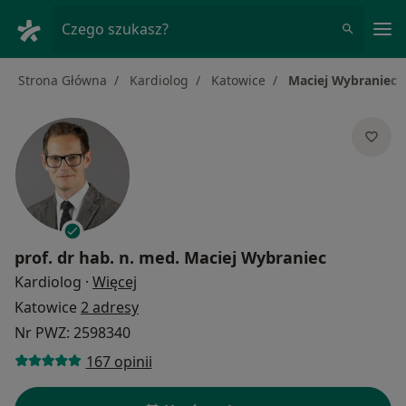
Me
Czego szukasz?
Strona Główna
Kardiolog
Katowice
Maciej Wybraniec
prof. dr hab. n. med.
Maciej Wybraniec
O specjalizacjach
Kardiolog
·
Więcej
Katowice
2 adresy
Nr PWZ: 2598340
167 opinii