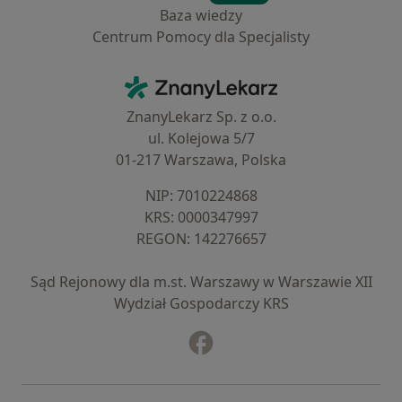
Baza wiedzy
Centrum Pomocy dla Specjalisty
Kontakt
ZnanyLekarz - Strona główna
ZnanyLekarz Sp. z o.o.
ul. Kolejowa 5/7
01-217 Warszawa, Polska
NIP: ⁠7010224868
KRS: ⁠0000347997
REGON: ⁠142276657
Sąd Rejonowy dla m.st. Warszawy w Warszawie XII
Wydział Gospodarczy KRS
Facebook
otwiera się w nowej karcie