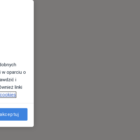
odobnych
i w oparciu o
awdzić i
wnież linki
 cookies
akceptuj