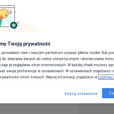
go
Zapalenie prostaty
my Twoją prywatność
sr_more_diseases
, pozwalasz nam i naszym partnerom używać plików cookie (lub p
) do zbierania danych do celów statystycznych i dostarczania treśc
zaje przeglądania stron internetowych. W każdej chwili możesz spr
ęcej
doświadczeniu
wać swoje preferencje w ustawieniach. W ustawieniach znajdziesz ró
prywatności stron trzecich. Więcej informacji znajdziesz w
polityka
Za
Edytuj ustawienia