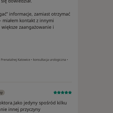
 się dowiedział.
gać” informacje, zamiast otrzymać
- miałem kontakt z innymi
e większe zaangażowanie i
i Prenatalnej Katowice
•
konsultacja urologiczna
•
ny
ktora.Jako jedyny spośród kilku
ie innej przyczyny