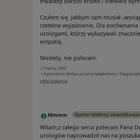
trwałaby bardzo krótko i niewiele bym
Czułem się, jakbym sam musiał „wycią
rzetelne wyjaśnienie. Dla porównania 
urologami, którzy wykazywali znaczni
empatię.
Niestety, nie polecam.
17 marca 2026
•
Gyncentrum Klinika Leczenia Niepłodności i Diagnostyk
w opinii użytkownika DK
zgłoś nadużycie
Mmmm
Numer telefonu zweryfikowa
M
Witam,z całego serca polecam Pana Do
urologów naprowadził nas na poszukan