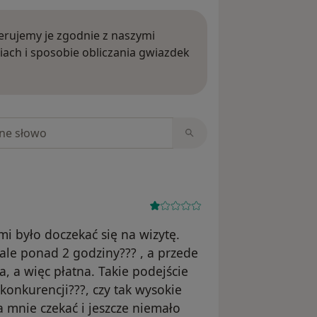
rujemy je zgodnie z naszymi
iach i sposobie obliczania gwiazdek
ięcej o opiniach
niach
i było doczekać się na wizytę.
 ale ponad 2 godziny??? , a przede
, a więc płatna. Takie podejście
 konkurencji???, czy tak wysokie
a mnie czekać i jeszcze niemało