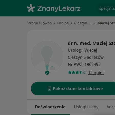
specjaliz
Strona Główna
Urolog
Cieszyn
Maciej Sz
Zmień miasto
dr n. med.
Maciej Sz
O specjal
Urolog
·
Więcej
Cieszyn
5 adresów
Nr PWZ: 1962492
12 opinii
Pokaż dane kontaktowe
Doświadczenie
Usługi i ceny
Adr