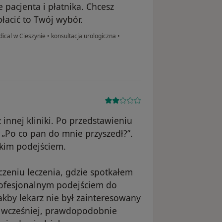
e pacjenta i płatnika. Chcesz
płacić to Twój wybór.
dical w Cieszynie
•
konsultacja urologiczna
•
innej kliniki. Po przedstawieniu
„Po co pan do mnie przyszedł?”.
kim podejściem.
zeniu leczenia, gdzie spotkałem
rofesjonalnym podejściem do
akby lekarz nie był zainteresowany
 wcześniej, prawdopodobnie