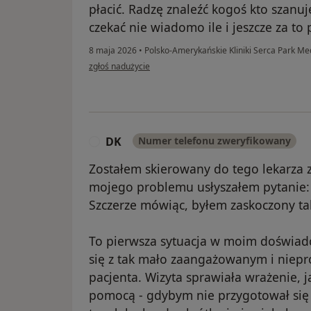
płacić. Radzę znaleźć kogoś kto szanuj
czekać nie wiadomo ile i jeszcze za to 
8 maja 2026
•
Polsko-Amerykańskie Kliniki Serca Park Me
w opinii użytkownika Jacek
zgłoś nadużycie
DK
Numer telefonu zweryfikowany
D
Zostałem skierowany do tego lekarza z 
mojego problemu usłyszałem pytanie: 
Szczerze mówiąc, byłem zaskoczony ta
To pierwsza sytuacja w moim doświadc
się z tak mało zaangażowanym i niep
pacjenta. Wizyta sprawiała wrażenie, j
pomocą - gdybym nie przygotował się