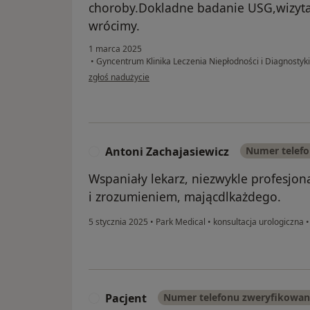
choroby.Dokladne badanie USG,wizyta
wrócimy.
1 marca 2025
•
Gyncentrum Klinika Leczenia Niepłodności i Diagnostyk
w opinii użytkownika Mmmm
zgłoś nadużycie
Antoni Zachajasiewicz
Numer telef
A
Wspaniały lekarz, niezwykle profesjona
i zrozumieniem, mającdlkażdego.
5 stycznia 2025
•
Park Medical
•
konsultacja urologiczna
Pacjent
Numer telefonu zweryfikowa
P