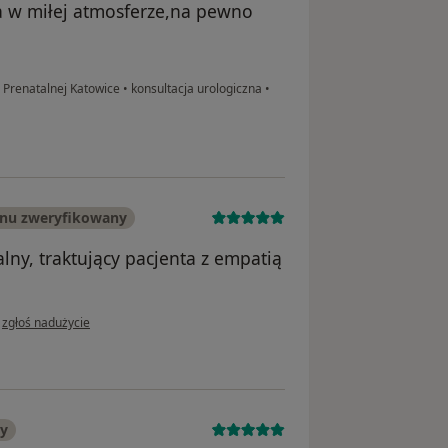
 w miłej atmosferze,na pewno
i Prenatalnej Katowice
•
konsultacja urologiczna
•
onu zweryfikowany
lny, traktujący pacjenta z empatią
w opinii użytkownika Antoni Zachajasiewicz
•
zgłoś nadużycie
ny