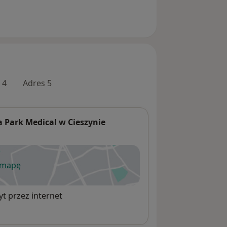
 4
Adres 5
a Park Medical w Cieszynie
 mapę
wiera się w nowej karcie
t przez internet