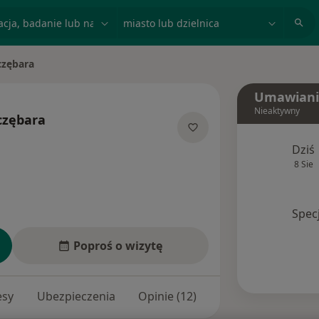
acja, badanie lub nazwisko
miasto lub dzielnica
czębara
Umawiani
Nieaktywny
czębara
izacjach
Dziś
8 Sie
Spec
Poproś o wizytę
esy
Ubezpieczenia
Opinie (12)