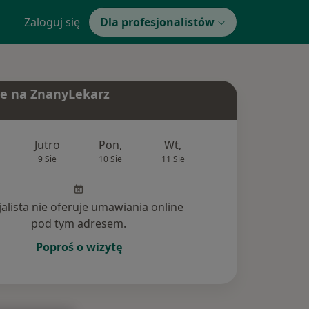
Zaloguj się
Dla profesjonalistów
e na ZnanyLekarz
Jutro
Pon,
Wt,
Śr,
Czw
9 Sie
10 Sie
11 Sie
12 Sie
13 Si
jalista nie oferuje umawiania online
pod tym adresem.
Poproś o wizytę