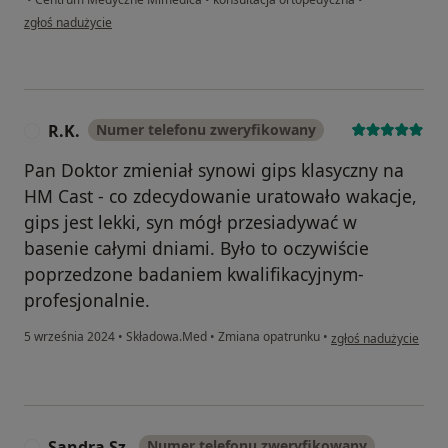
w opinii użytkownika Malwina Zyśk
zgłoś nadużycie
R.K.
Numer telefonu zweryfikowany
R
Pan Doktor zmieniał synowi gips klasyczny na
HM Cast - co zdecydowanie uratowało wakacje,
gips jest lekki, syn mógł przesiadywać w
basenie całymi dniami. Było to oczywiście
poprzedzone badaniem kwalifikacyjnym-
profesjonalnie.
w opinii użytkownika 
5 września 2024
•
Składowa.Med
•
Zmiana opatrunku
•
zgłoś nadużycie
Sandra Sz.
Numer telefonu zweryfikowany
S