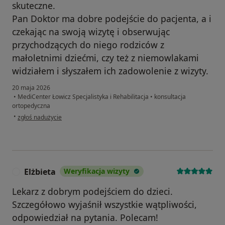
skuteczne.
Pan Doktor ma dobre podejście do pacjenta, a i
czekając na swoją wizytę i obserwując
przychodzących do niego rodziców z
małoletnimi dziećmi, czy też z niemowlakami
widziałem i słyszałem ich zadowolenie z wizyty.
20 maja 2026
•
MediCenter Łowicz Specjalistyka i Rehabilitacja
•
konsultacja
ortopedyczna
w opinii użytkownika Robert
•
zgłoś nadużycie
Elżbieta
Weryfikacja wizyty
E
Lekarz z dobrym podejściem do dzieci.
Szczegółowo wyjaśnił wszystkie wątpliwości,
odpowiedział na pytania. Polecam!