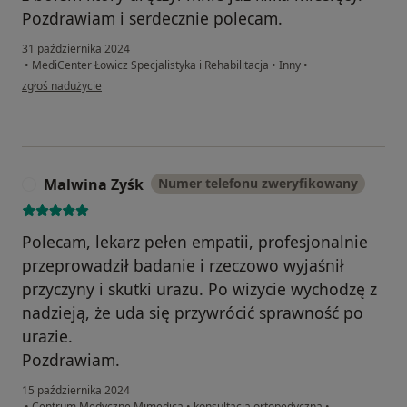
Pozdrawiam i serdecznie polecam.
31 października 2024
•
MediCenter Łowicz Specjalistyka i Rehabilitacja
•
Inny
•
w opinii użytkownika Rafał
zgłoś nadużycie
Malwina Zyśk
Numer telefonu zweryfikowany
M
Polecam, lekarz pełen empatii, profesjonalnie
przeprowadził badanie i rzeczowo wyjaśnił
przyczyny i skutki urazu. Po wizycie wychodzę z
nadzieją, że uda się przywrócić sprawność po
urazie.
Pozdrawiam.
15 października 2024
•
Centrum Medyczne Mimedica
•
konsultacja ortopedyczna
•