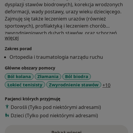
dysplazji stawów biodrowych), korekcja wrodzonych
deformacji, wady postawy, urazy wieku dziecięcego.
Zajmuję się także leczeniem urazów (również
sportowych), profilaktyką i leczeniem chorób
zwyrodnieniowych dużych stawów, oraz schorzeń
O mnie
więcej
stopy i stawu skokowego u dorosłych.
Zakres porad
Ortopedia i traumatologia narządu ruchu
Główne obszary pomocy
Ból kolana
Złamania
Ból biodra
a11y_sr_m
Łokieć tenisisty
Zwyrodnienie stawów
+10
Pacjenci których przyjmuję
Dorośli (Tylko pod niektórymi adresami)
Dzieci (Tylko pod niektórymi adresami)
Pokaż więcej