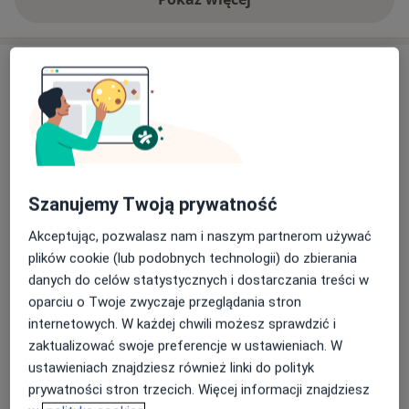
o doświadczeniu
Usługi i ceny
Konsultacja ortopedyczna
Od 130 zł
Szczegóły
Konsultacja ortopedyczna dzieci
180 zł
Szczegóły
Szanujemy Twoją prywatność
Akceptując, pozwalasz nam i naszym partnerom używać
Iniekcja sterydowa domięśniowa
plików cookie (lub podobnych technologii) do zbierania
200 zł
Szczegóły
danych do celów statystycznych i dostarczania treści w
oparciu o Twoje zwyczaje przeglądania stron
Konsultacja ortopedyczna + założenie gipsu
internetowych. W każdej chwili możesz sprawdzić i
Od 650 zł
Szczegóły
zaktualizować swoje preferencje w ustawieniach. W
ustawieniach znajdziesz również linki do polityk
Konsultacja ortopedyczna + założenie gipsu HM cast
prywatności stron trzecich. Więcej informacji znajdziesz
wodoodporny