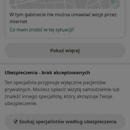
otwiera się w nowej karcie
Dostępność
W tym gabinecie nie można umawiać wizyt przez
internet
Co mam zrobić w tej sytuacji?
Pokaż więcej
o adresie
Ubezpieczenia - brak akceptowanych
Ten specjalista przyjmuje wyłącznie pacjentów
prywatnych. Możesz opłacić wizytę samodzielnie lub
znaleźć innego specjalistę, który akceptuje Twoje
ubezpieczenie.
Szukaj specjalistów według ubezpieczenia