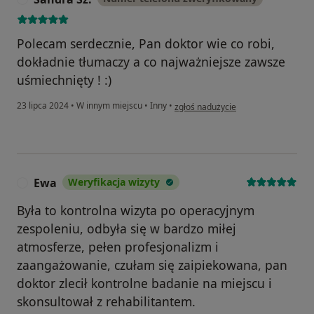
Polecam serdecznie, Pan doktor wie co robi,
dokładnie tłumaczy a co najważniejsze zawsze
uśmiechnięty ! :)
w opinii użytkownika Sandra Sz.
23 lipca 2024
•
W innym miejscu
•
Inny
•
zgłoś nadużycie
Ewa
Weryfikacja wizyty
E
Była to kontrolna wizyta po operacyjnym
zespoleniu, odbyła się w bardzo miłej
atmosferze, pełen profesjonalizm i
zaangażowanie, czułam się zaipiekowana, pan
doktor zlecił kontrolne badanie na miejscu i
skonsultował z rehabilitantem.