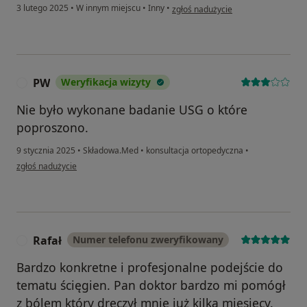
w opinii użytkownika Sylwia
3 lutego 2025
•
W innym miejscu
•
Inny
•
zgłoś nadużycie
PW
Weryfikacja wizyty
P
Nie było wykonane badanie USG o które
poproszono.
9 stycznia 2025
•
Składowa.Med
•
konsultacja ortopedyczna
•
w opinii użytkownika PW
zgłoś nadużycie
Rafał
Numer telefonu zweryfikowany
R
Bardzo konkretne i profesjonalne podejście do
tematu ścięgien. Pan doktor bardzo mi pomógł
z bólem który dręczył mnie już kilka miesięcy.