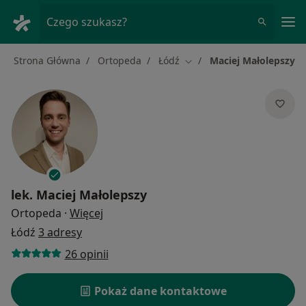
Me
Czego szukasz?
Strona Główna
Ortopeda
Łódź
Maciej Małolepszy
Zmień miasto
lek.
Maciej Małolepszy
O specjalizacjach
Ortopeda
·
Więcej
Łódź
3 adresy
26 opinii
Pokaż dane kontaktowe