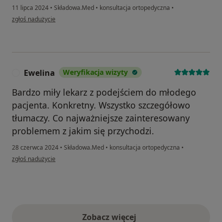
11 lipca 2024
•
Składowa.Med
•
konsultacja ortopedyczna
•
w opinii użytkownika Ewa
zgłoś nadużycie
Ewelina
Weryfikacja wizyty
E
Bardzo miły lekarz z podejściem do młodego
pacjenta. Konkretny. Wszystko szczegółowo
tłumaczy. Co najważniejsze zainteresowany
problemem z jakim się przychodzi.
28 czerwca 2024
•
Składowa.Med
•
konsultacja ortopedyczna
•
w opinii użytkownika Ewelina
zgłoś nadużycie
Zobacz więcej