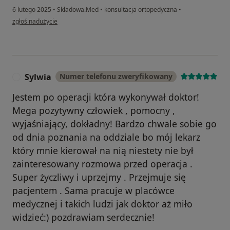
6 lutego 2025
•
Składowa.Med
•
konsultacja ortopedyczna
•
w opinii użytkownika Elżbieta
zgłoś nadużycie
Sylwia
Numer telefonu zweryfikowany
S
Jestem po operacji która wykonywał doktor!
Mega pozytywny człowiek , pomocny ,
wyjaśniający, dokładny! Bardzo chwale sobie go
od dnia poznania na oddziale bo mój lekarz
który mnie kierował na nią niestety nie był
zainteresowany rozmowa przed operacja .
Super życzliwy i uprzejmy . Przejmuje się
pacjentem . Sama pracuje w placówce
medycznej i takich ludzi jak doktor aż miło
widzieć:) pozdrawiam serdecznie!