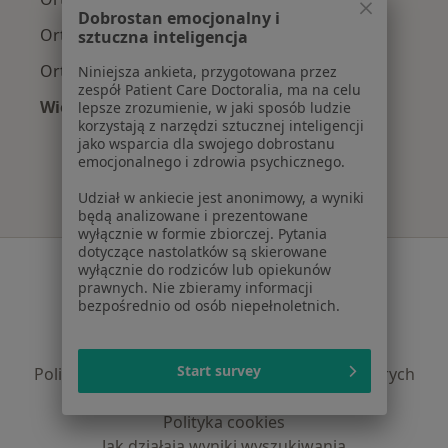
Dobrostan emocjonalny i
Ortopedzi z Compensa w Łodzi
sztuczna inteligencja
Ortopedzi z POLMED w Łodzi
Niniejsza ankieta, przygotowana przez
zespół Patient Care Doctoralia, ma na celu
Więcej (4)
lepsze zrozumienie, w jaki sposób ludzie
korzystają z narzędzi sztucznej inteligencji
Więcej w kategorii: Najpopularniejsze ubezpie
jako wsparcia dla swojego dobrostanu
emocjonalnego i zdrowia psychicznego.
Udział w ankiecie jest anonimowy, a wyniki
będą analizowane i prezentowane
wyłącznie w formie zbiorczej. Pytania
dotyczące nastolatków są skierowane
Serwis
wyłącznie do rodziców lub opiekunów
prawnych. Nie zbieramy informacji
Regulamin
bezpośrednio od osób niepełnoletnich.
Polityka prywatności pacjentów
Polityka prywatności profesjonalistów
Start survey
Polityka prywatności dla profesjonalistów, których
dane pozyskaliśmy samodzielnie
Polityka cookies
Jak działają wyniki wyszukiwania