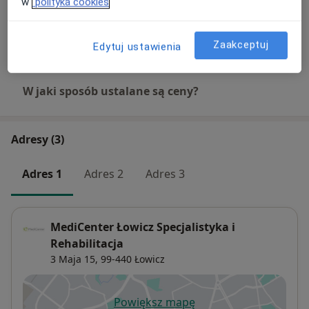
w
polityka cookies
550 zł
Szczegóły
Zaakceptuj
+ 6 usług
Edytuj ustawienia
W jaki sposób ustalane są ceny?
Adresy (3)
Adres 1
Adres 2
Adres 3
MediCenter Łowicz Specjalistyka i
Rehabilitacja
3 Maja 15,
99-440
Łowicz
Powiększ mapę