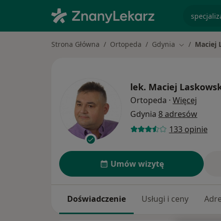
specjaliz
Strona Główna
Ortopeda
Gdynia
Maciej 
Zmień miast
lek.
Maciej Laskowsk
O spec
Ortopeda
·
Więcej
Gdynia
8 adresów
133 opinie
Umów wizytę
Doświadczenie
Usługi i ceny
Adr