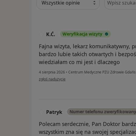
K.Ć.
Weryfikacja wizyty
K
Fajna wizyta, lekarz komunikatywny, pr
bardzo lubie takich otwartych i bezpo
wiedziałam co mi jest i dlaczego
4 sierpnia 2026
•
Centrum Medyczne PZU Zdrowie Gdańsk 
w opinii użytkownika K.Ć.
zgłoś nadużycie
Patryk
Numer telefonu zweryfikowan
P
Polecam serdecznie, Pan Doktor bardz
wszystkim zna się na swojej specjalizac