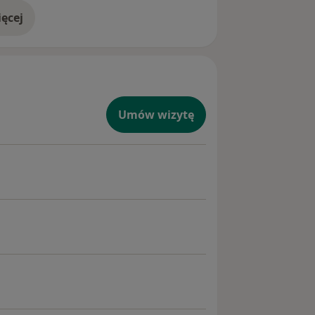
ęcej
doświadczeniu
Umów wizytę