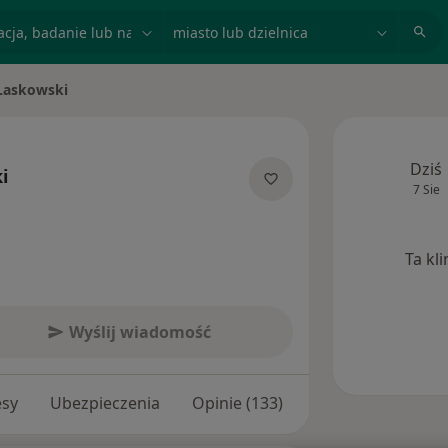
acja, badanie lub nazwisko
miasto lub dzielnica
Laskowski
o
Dziś
i
7 Sie
jalizacjach
Ta kl
Wyślij wiadomość
esy
Ubezpieczenia
Opinie (133)