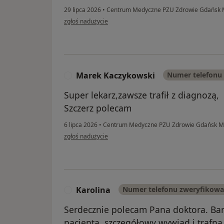
29 lipca 2026
•
Centrum Medyczne PZU Zdrowie Gdańsk M
w opinii użytkownika Patryk
zgłoś nadużycie
Marek Kaczykowski
Numer telefonu
M
Super lekarz,zawsze trafił z diagnozą,
Szczerz polecam
6 lipca 2026
•
Centrum Medyczne PZU Zdrowie Gdańsk Mar
w opinii użytkownika Marek Kaczykowski
zgłoś nadużycie
Karolina
Numer telefonu zweryfikow
K
Serdecznie polecam Pana doktora. Bar
pacjenta, szczegółowy wywiad i trafna