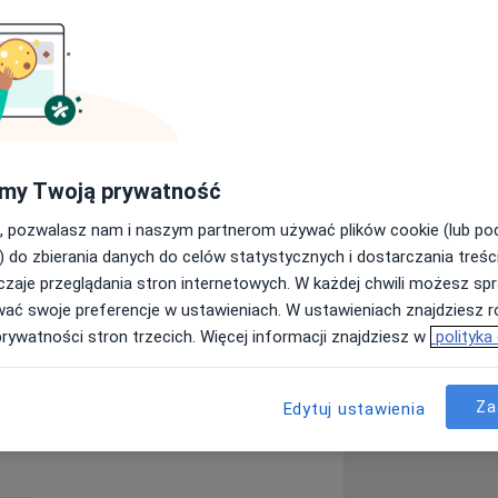
ej.
u
my Twoją prywatność
, pozwalasz nam i naszym partnerom używać plików cookie (lub p
towe
Wady rozwojowe
) do zbierania danych do celów statystycznych i dostarczania treśc
iseases
zaje przeglądania stron internetowych. W każdej chwili możesz spr
wać swoje preferencje w ustawieniach. W ustawieniach znajdziesz ró
prywatności stron trzecich. Więcej informacji znajdziesz w
polityka
órymi adresami)
Za
Edytuj ustawienia