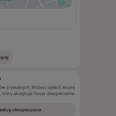
wiera się w nowej karcie
ęcej
adresie
h
ntów prywatnych. Możesz opłacić wizytę
ę, który akceptuje Twoje ubezpieczenie.
według ubezpieczenia