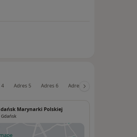
 4
Adres 5
Adres 6
Adres 7
Adres 8
dańsk Marynarki Polskiej
8
Gdańsk
 mapę