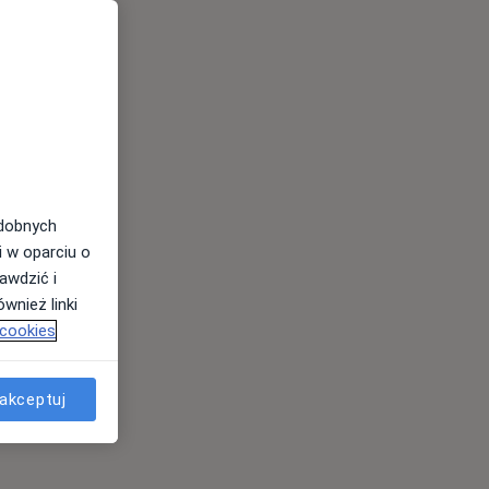
odobnych
i w oparciu o
awdzić i
wnież linki
 cookies
akceptuj