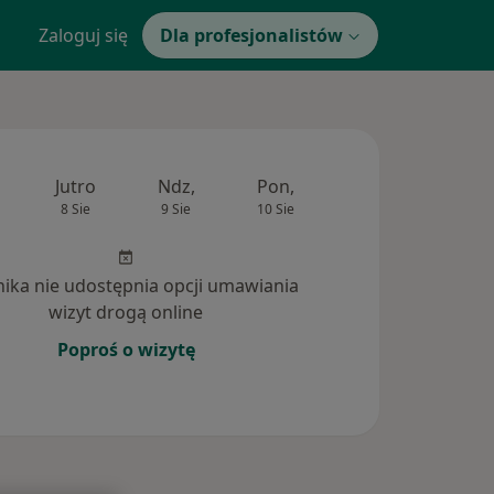
Zaloguj się
Dla profesjonalistów
Jutro
Ndz,
Pon,
Wt,
Śr,
8 Sie
9 Sie
10 Sie
11 Sie
12 Si
inika nie udostępnia opcji umawiania
wizyt drogą online
Poproś o wizytę