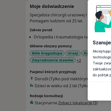
Moje doświadczenie
Specjalista chirurgii urazowej i ortopedyczn
Pomagam ludziom od 25 lat.
Zakres porad
Ortopedia i traumatologia narządu ruch
Szanuje
Główne obszary pomocy
Akceptując
Bóle kręgosłupa
Urazy
Kontuzje spor
technologii
a11y_sr_more_d
Zwyrodnienie stawów
+2
Twoje zwyc
zaktualizo
Pacjenci których przyjmuję
do polityk 
Dorośli (Tylko pod niektórymi adresami)
Dzieci w wieku od 2 lat (Tylko pod niekt
Rodzaje konsultacji
Stacjonarne
Zobacz lokalizacje (3)