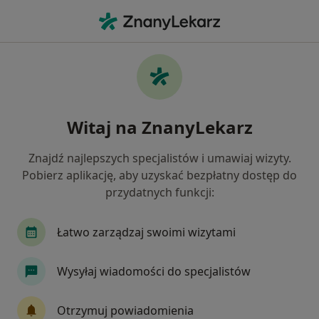
Me
Czego szukasz?
Strona Główna
Urolog
Kraków
Maciej Kmita
Zmień miasto
Witaj na ZnanyLekarz
Znajdź najlepszych specjalistów i umawiaj wizyty.
Pobierz aplikację, aby uzyskać bezpłatny dostęp do
przydatnych funkcji:
lek.
Maciej Kmita
O specjalizacjach
Urolog
·
Więcej
Łatwo zarządzaj swoimi wizytami
Kraków
10 adresów
Nr PWZ: 3121240
Wysyłaj wiadomości do specjalistów
303 opinie
Otrzymuj powiadomienia