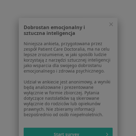
Urolodzy z Signal Iduna w Krakowie
Urolodzy z JP MEDICA w Krakowie
Dobrostan emocjonalny i
sztuczna inteligencja
Urolodzy z TU Zdrowie w Krakowie
Niniejsza ankieta, przygotowana przez
Urolodzy z Świat Zdrowia w Krakowie
zespół Patient Care Doctoralia, ma na celu
lepsze zrozumienie, w jaki sposób ludzie
Więcej (10)
korzystają z narzędzi sztucznej inteligencji
Więcej w kategorii: Najpopularniejsze ubezpi
jako wsparcia dla swojego dobrostanu
emocjonalnego i zdrowia psychicznego.
Udział w ankiecie jest anonimowy, a wyniki
będą analizowane i prezentowane
wyłącznie w formie zbiorczej. Pytania
dotyczące nastolatków są skierowane
wyłącznie do rodziców lub opiekunów
Serwis
prawnych. Nie zbieramy informacji
bezpośrednio od osób niepełnoletnich.
Regulamin
Polityka prywatności pacjentów
Polityka prywatności profesjonalistów
Start survey
Polityka prywatności dla profesjonalistów, których