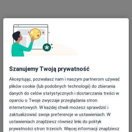
Zobacz galerię (5)
Szanujemy Twoją prywatność
Pokaż więcej
o doświadczeniu
Akceptując, pozwalasz nam i naszym partnerom używać
plików cookie (lub podobnych technologii) do zbierania
danych do celów statystycznych i dostarczania treści w
Aktualności
oparciu o Twoje zwyczaje przeglądania stron
lek. Maciej Kmita
internetowych. W każdej chwili możesz sprawdzić i
Na Barciach 4/u2, 31-423 Kraków
zaktualizować swoje preferencje w ustawieniach. W
Informujemy, że Intima Clinic działa już w dwóch
ustawieniach znajdziesz również linki do polityk
lokalizacjach!
prywatności stron trzecich. Więcej informacji znajdziesz