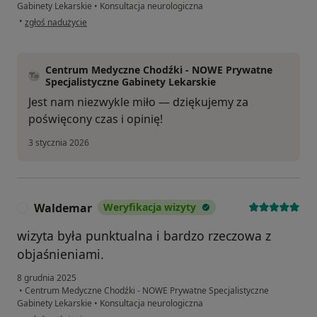
Gabinety Lekarskie
•
Konsultacja neurologiczna
w opinii użytkownika Agnieszka
•
zgłoś nadużycie
Centrum Medyczne Chodźki - NOWE Prywatne
Specjalistyczne Gabinety Lekarskie
Jest nam niezwykle miło — dziękujemy za
poświęcony czas i opinię!
3 stycznia 2026
Waldemar
Weryfikacja wizyty
W
wizyta była punktualna i bardzo rzeczowa z
objaśnieniami.
8 grudnia 2025
•
Centrum Medyczne Chodźki - NOWE Prywatne Specjalistyczne
Gabinety Lekarskie
•
Konsultacja neurologiczna
w opinii użytkownika Waldemar