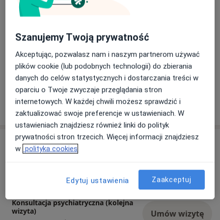
Punkt pobrań: pon-pt 7:00-20:00 oraz soboty 7:00-
Dowiedz się więcej
14:00
07/02/2026
Szanujemy Twoją prywatność
Akceptując, pozwalasz nam i naszym partnerom używać
plików cookie (lub podobnych technologii) do zbierania
danych do celów statystycznych i dostarczania treści w
oparciu o Twoje zwyczaje przeglądania stron
internetowych. W każdej chwili możesz sprawdzić i
zaktualizować swoje preferencje w ustawieniach. W
ustawieniach znajdziesz również linki do polityk
prywatności stron trzecich. Więcej informacji znajdziesz
Usługi i ceny
w
polityka cookies
Konsultacja neurologiczna
Umów wizytę
Od 250 zł
Szczegóły
Zaakceptuj
Edytuj ustawienia
Konsultacja psychiatryczna (kolejna
wizyta)
Umów wizytę