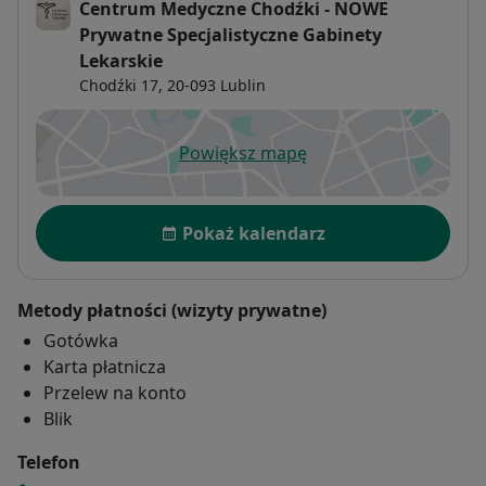
Centrum Medyczne Chodźki - NOWE
Prywatne Specjalistyczne Gabinety
Lekarskie
Chodźki 17,
20-093
Lublin
Powiększ mapę
otwiera się w nowej karcie
Dostępność
Pokaż kalendarz
Metody płatności (wizyty prywatne)
Gotówka
Karta płatnicza
Przelew na konto
Blik
Telefon