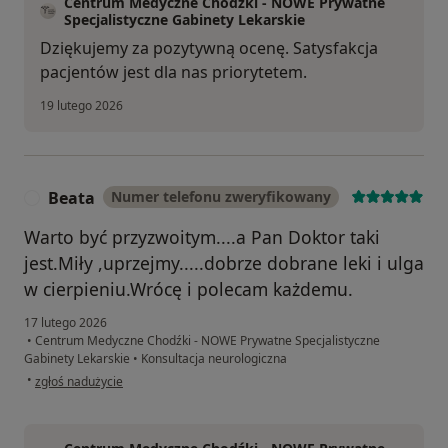
Centrum Medyczne Chodźki - NOWE Prywatne
Specjalistyczne Gabinety Lekarskie
Dziękujemy za pozytywną ocenę. Satysfakcja
pacjentów jest dla nas priorytetem.
19 lutego 2026
Beata
Numer telefonu zweryfikowany
B
Warto być przyzwoitym....a Pan Doktor taki
jest.Miły ,uprzejmy.....dobrze dobrane leki i ulga
w cierpieniu.Wrócę i polecam każdemu.
17 lutego 2026
•
Centrum Medyczne Chodźki - NOWE Prywatne Specjalistyczne
Gabinety Lekarskie
•
Konsultacja neurologiczna
w opinii użytkownika Beata
•
zgłoś nadużycie