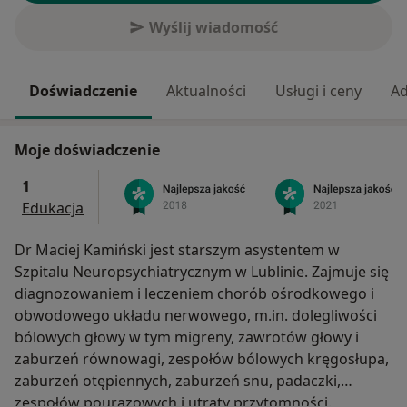
Wyślij wiadomość
Doświadczenie
Aktualności
Usługi i ceny
Ad
Moje doświadczenie
1
Edukacja
Dr Maciej Kamiński jest starszym asystentem w
Szpitalu Neuropsychiatrycznym w Lublinie. Zajmuje się
diagnozowaniem i leczeniem chorób ośrodkowego i
obwodowego układu nerwowego, m.in. dolegliwości
bólowych głowy w tym migreny, zawrotów głowy i
zaburzeń równowagi, zespołów bólowych kręgosłupa,
zaburzeń otępiennych, zaburzeń snu, padaczki,
zespołów pourazowych i utraty przytomności.