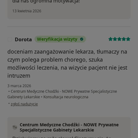
dla nas ogromna motywacja!
13 kwietnia 2026
Dorota
Weryfikacja wizyty
D
doceniam zaangażowanie lekarza, tłumaczy na
czym polega problem chorego, szuka
możliwości leczenia, na wizycie pacjent nie jest
intruzem
3 marca 2026
•
Centrum Medyczne Chodźki - NOWE Prywatne Specjalistyczne
Gabinety Lekarskie
•
Konsultacja neurologiczna
w opinii użytkownika Dorota
•
zgłoś nadużycie
Centrum Medyczne Chodźki - NOWE Prywatne
Specjalistyczne Gabinety Lekarskie