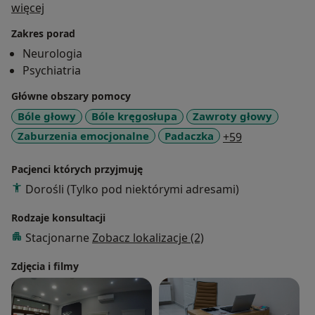
O mnie
więcej
Szczegółowy wywiad na początku wizyty oraz
zaangażowanie sprawiają, że leczenie jest bardzo
Zakres porad
efektywne, przynosząc tym samym ulgę pacjentowi.
Neurologia
Pan Doktor cieszy się dobrą opinią i zaufaniem swoich
Psychiatria
pacjentów
Główne obszary pomocy
Bóle głowy
Bóle kręgosłupa
Zawroty głowy
a11y_sr_more
Zaburzenia emocjonalne
Padaczka
+59
Pacjenci których przyjmuję
Dorośli (Tylko pod niektórymi adresami)
Rodzaje konsultacji
Stacjonarne
Zobacz lokalizacje (2)
Zdjęcia i filmy