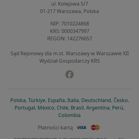
ul. Kolejowa 5/7
01-217 Warszawa, Polska
NIP: ⁠7010224868
KRS: ⁠0000347997
REGON: ⁠142276657
Sąd Rejonowy dla m.st. Warszawy w Warszawie XII
Wydział Gospodarczy KRS
Facebook
otwiera się w nowej karcie
otwiera się w nowej karcie
otwiera się w nowej karcie
otwiera się w nowej karcie
otwiera się w nowej karci
otwiera się
otwi
Polska
,
Türkiye
,
España
,
Italia
,
Deutschland
,
Česko
,
otwiera się w nowej karcie
otwiera się w nowej karcie
otwiera się w nowej karcie
otwiera się w nowej kar
otwiera się 
otwier
Portugal
,
México
,
Chile
,
Brasil
,
Argentina
,
Perú
,
otwiera się w nowej karc
Colombia
Płatności kartą