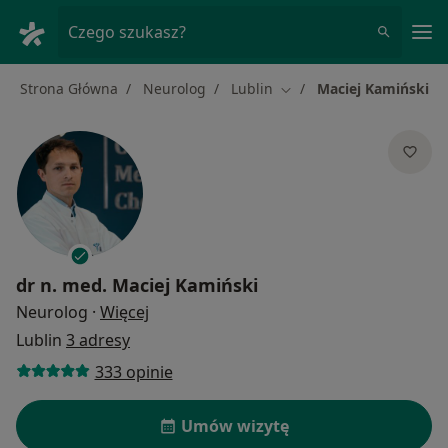
Me
Czego szukasz?
Strona Główna
Neurolog
Lublin
Maciej Kamiński
Zmień miasto
dr n. med.
Maciej Kamiński
O specjalizacjach
Neurolog
·
Więcej
Lublin
3 adresy
333 opinie
Umów wizytę