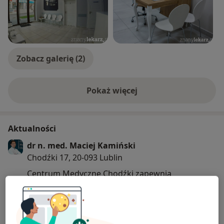
Zobacz galerię (2)
Pokaż więcej
o doświadczeniu
Aktualności
dr n. med. Maciej Kamiński
Chodźki 17, 20-093 Lublin
Centrum Medyczne Chodźki zapewnia
kompleksową opiekę prywatną oraz ramach
pakietów medycznych.
Godziny otwarcia: pon-pt 7:00-21:00 oraz soboty
7:00-15:00