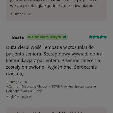
wizyta przebiegła zgodnie z oczekiwaniami.
23 lutego 2026
Beata
Weryfikacja wizyty
B
Duża cierpliwość i empatia w stosunku do
pacjenta-seniora. Szczegółowy wywiad, dobra
komunikacja z pacjentem. Pisemne zalecenia
zostały omówione i wyjaśnione. Serdecznie
dziękuję.
19 lutego 2026
•
Centrum Medyczne Chodźki - NOWE Prywatne Specjalistyczne
Gabinety Lekarskie
•
Inny
w opinii użytkownika Beata
•
zgłoś nadużycie