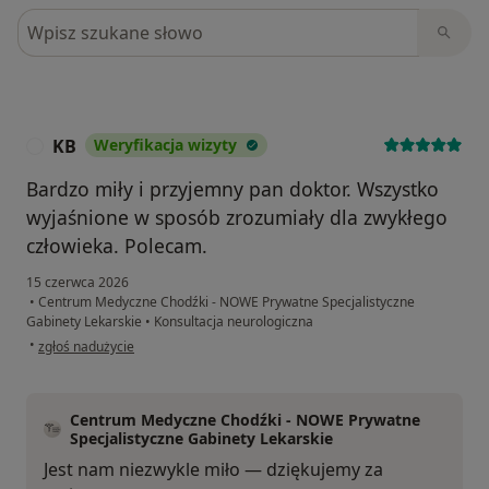
Szukaj w opiniach
KB
Weryfikacja wizyty
K
Bardzo miły i przyjemny pan doktor. Wszystko
wyjaśnione w sposób zrozumiały dla zwykłego
człowieka. Polecam.
15 czerwca 2026
•
Centrum Medyczne Chodźki - NOWE Prywatne Specjalistyczne
Gabinety Lekarskie
•
Konsultacja neurologiczna
w opinii użytkownika KB
•
zgłoś nadużycie
Centrum Medyczne Chodźki - NOWE Prywatne
Specjalistyczne Gabinety Lekarskie
Jest nam niezwykle miło — dziękujemy za