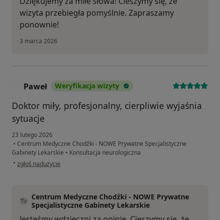
Dziękujemy za miłe słowa! Cieszymy się, że
wizyta przebiegła pomyślnie. Zapraszamy
ponownie!
3 marca 2026
Paweł
Weryfikacja wizyty
P
Doktor miły, profesjonalny, cierpliwie wyjaśnia
sytuacje
23 lutego 2026
•
Centrum Medyczne Chodźki - NOWE Prywatne Specjalistyczne
Gabinety Lekarskie
•
Konsultacja neurologiczna
w opinii użytkownika Paweł
•
zgłoś nadużycie
Centrum Medyczne Chodźki - NOWE Prywatne
Specjalistyczne Gabinety Lekarskie
Jesteśmy wdzięczni za opinię. Cieszymy się, że