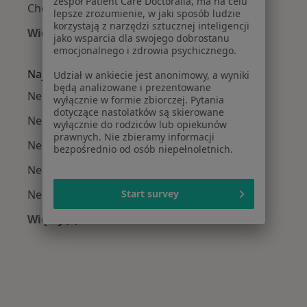
zespół Patient Care Doctoralia, ma na celu
Choroba Alzheimera w Lublinie
lepsze zrozumienie, w jaki sposób ludzie
korzystają z narzędzi sztucznej inteligencji
Więcej (15)
jako wsparcia dla swojego dobrostanu
Więcej w kategorii: Najczęście leczone chorob
emocjonalnego i zdrowia psychicznego.
Najpopularniejsze ubezpieczenia
Udział w ankiecie jest anonimowy, a wyniki
będą analizowane i prezentowane
Neurolodzy z PZU Zdrowie w Lublinie
wyłącznie w formie zbiorczej. Pytania
dotyczące nastolatków są skierowane
Neurolodzy z POLMED w Lublinie
wyłącznie do rodziców lub opiekunów
prawnych. Nie zbieramy informacji
Neurolodzy z Medicover w Lublinie
bezpośrednio od osób niepełnoletnich.
Neurolodzy z Enel-med w Lublinie
Neurolodzy z Compensa w Lublinie
Start survey
Więcej (3)
Więcej w kategorii: Najpopularniejsze ubezpie