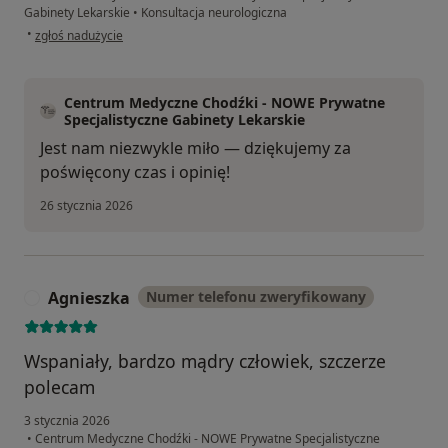
Gabinety Lekarskie
•
Konsultacja neurologiczna
w opinii użytkownika Roksana Ż
•
zgłoś nadużycie
Centrum Medyczne Chodźki - NOWE Prywatne
Specjalistyczne Gabinety Lekarskie
Jest nam niezwykle miło — dziękujemy za
poświęcony czas i opinię!
26 stycznia 2026
Agnieszka
Numer telefonu zweryfikowany
A
Wspaniały, bardzo mądry człowiek, szczerze
polecam
3 stycznia 2026
•
Centrum Medyczne Chodźki - NOWE Prywatne Specjalistyczne