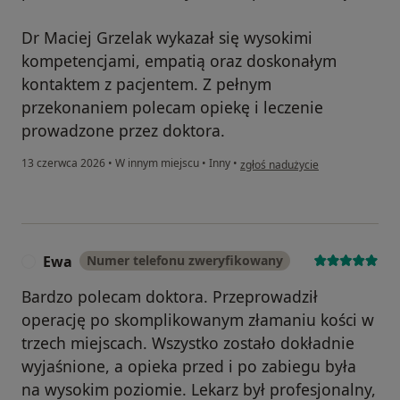
Dr Maciej Grzelak wykazał się wysokimi
kompetencjami, empatią oraz doskonałym
kontaktem z pacjentem. Z pełnym
przekonaniem polecam opiekę i leczenie
prowadzone przez doktora.
w opinii użytkownika Daniel Szy
13 czerwca 2026
•
W innym miejscu
•
Inny
•
zgłoś nadużycie
Ewa
Numer telefonu zweryfikowany
E
Bardzo polecam doktora. Przeprowadził
operację po skomplikowanym złamaniu kości w
trzech miejscach. Wszystko zostało dokładnie
wyjaśnione, a opieka przed i po zabiegu była
na wysokim poziomie. Lekarz był profesjonalny,