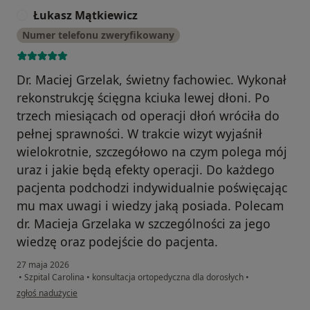
Łukasz Mątkiewicz
Ł
Numer telefonu zweryfikowany
Dr. Maciej Grzelak, świetny fachowiec. Wykonał
rekonstrukcję ścięgna kciuka lewej dłoni. Po
trzech miesiącach od operacji dłoń wróciła do
pełnej sprawności. W trakcie wizyt wyjaśnił
wielokrotnie, szczegółowo na czym polega mój
uraz i jakie będą efekty operacji. Do każdego
pacjenta podchodzi indywidualnie poświęcając
mu max uwagi i wiedzy jaką posiada. Polecam
dr. Macieja Grzelaka w szczególności za jego
wiedzę oraz podejście do pacjenta.
27 maja 2026
•
Szpital Carolina
•
konsultacja ortopedyczna dla dorosłych
•
w opinii użytkownika Łukasz Mątkiewicz
zgłoś nadużycie