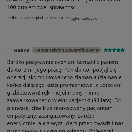
100 procentowej sprawności.
w opinii użytkownika Rafał
23 lipca 2026
•
Szpital Carolina
•
Inny
•
zgłoś nadużycie
Halina
Numer telefonu zweryfikowany
H
Bardzo pozytywnie oceniam kontakt z panem
doktorem i jego pracę. Pan doktor podjął się
operacji skomplikowanego złamania (złamanie
końca dalszego kości promieniowej z ugięciem
grzbietowym) ręki mojej mamy, mimo
zaawansowanego wieku pacjentki (83 lata). Od
pierwszej chwili zainteresowany pacjentem,
empatyczny, zaangażowany. Bardzo
energicznie, ale z wyczuciem przeprowadził nas
przez operację i czas po zabiegu. Poświęcał