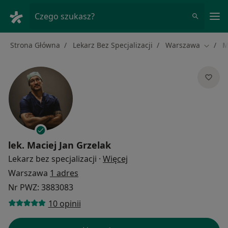
Me
Czego szukasz?
Strona Główna
Lekarz Bez Specjalizacji
Warszawa
M
Zmień 
lek.
Maciej Jan Grzelak
O specjalizacjach
Lekarz bez specjalizacji
·
Więcej
Warszawa
1 adres
Nr PWZ: 3883083
10 opinii