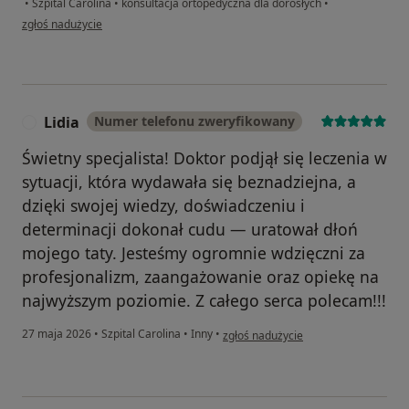
•
Szpital Carolina
•
konsultacja ortopedyczna dla dorosłych
•
w opinii użytkownika Florystka
zgłoś nadużycie
Lidia
Numer telefonu zweryfikowany
L
Świetny specjalista! Doktor podjął się leczenia w
sytuacji, która wydawała się beznadziejna, a
dzięki swojej wiedzy, doświadczeniu i
determinacji dokonał cudu — uratował dłoń
mojego taty. Jesteśmy ogromnie wdzięczni za
profesjonalizm, zaangażowanie oraz opiekę na
najwyższym poziomie. Z całego serca polecam!!!
w opinii użytkownika Lidia
27 maja 2026
•
Szpital Carolina
•
Inny
•
zgłoś nadużycie