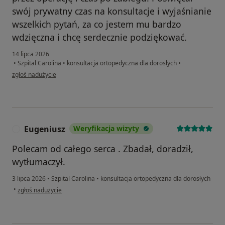
swój prywatny czas na konsultacje i wyjaśnianie
wszelkich pytań, za co jestem mu bardzo
wdzięczna i chcę serdecznie podziękować.
14 lipca 2026
•
Szpital Carolina
•
konsultacja ortopedyczna dla dorosłych
•
w opinii użytkownika Halina
zgłoś nadużycie
Eugeniusz
Weryfikacja wizyty
E
Polecam od całego serca . Zbadał, doradził,
wytłumaczył.
3 lipca 2026
•
Szpital Carolina
•
konsultacja ortopedyczna dla dorosłych
w opinii użytkownika Eugeniusz
•
zgłoś nadużycie