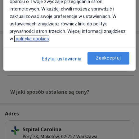
Stacjonarne
Zobacz lokalizacje (1)
oparciu o Twoje zwyczaje przeglądania stron
internetowych. W każdej chwili możesz sprawdzić i
zaktualizować swoje preferencje w ustawieniach. W
Pokaż więcej
o doświadczeniu
ustawieniach znajdziesz również linki do polityk
prywatności stron trzecich. Więcej informacji znajdziesz
w
polityka cookies
Usługi i ceny
Konsultacja ortopedyczna dla
Zaakceptuj
Edytuj ustawienia
dorosłych
Umów wizytę
350 zł
Szczegóły
W jaki sposób ustalane są ceny?
Adres
Szpital Carolina
Pory 78,
Mokotów
, 02-757
Warszawa