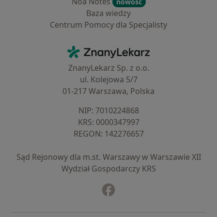
Noa Notes
nowość
Baza wiedzy
Centrum Pomocy dla Specjalisty
Kontakt
ZnanyLekarz - Strona główna
ZnanyLekarz Sp. z o.o.
ul. Kolejowa 5/7
01-217 Warszawa, Polska
NIP: ⁠7010224868
KRS: ⁠0000347997
REGON: ⁠142276657
Sąd Rejonowy dla m.st. Warszawy w Warszawie XII
Wydział Gospodarczy KRS
Facebook
otwiera się w nowej karcie