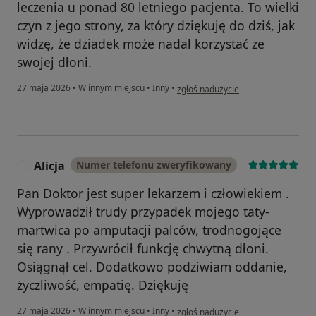
leczenia u ponad 80 letniego pacjenta. To wielki
czyn z jego strony, za który dziękuję do dziś, jak
widzę, że dziadek może nadal korzystać ze
swojej dłoni.
w opinii użytkownika Magdalena
27 maja 2026
•
W innym miejscu
•
Inny
•
zgłoś nadużycie
Alicja
Numer telefonu zweryfikowany
A
Pan Doktor jest super lekarzem i człowiekiem .
Wyprowadził trudy przypadek mojego taty-
martwica po amputacji palców, trodnogojące
się rany . Przywrócił funkcję chwytną dłoni.
Osiągnął cel. Dodatkowo podziwiam oddanie,
życzliwość, empatię. Dziękuję
w opinii użytkownika Alicja
27 maja 2026
•
W innym miejscu
•
Inny
•
zgłoś nadużycie