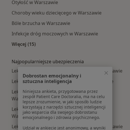
Otyłość w Warszawie
Choroby wieku dziecięcego w Warszawie
Bóle brzucha w Warszawie
Infekcje dróg moczowych w Warszawie
Więcej (15)
Więcej w kategorii: Najczęście leczone chorob
Najpopularniejsze ubezpieczenia
Lekarze bez specjalizacji z Medicover w Warszawie
Dobrostan emocjonalny i
sztuczna inteligencja
Lekarze bez specjalizacji z Allianz w Warszawie
Niniejsza ankieta, przygotowana przez
Lekarze bez specjalizacji z INTER Polska w
zespół Patient Care Doctoralia, ma na celu
Warszawie
lepsze zrozumienie, w jaki sposób ludzie
korzystają z narzędzi sztucznej inteligencji
Lekarze bez specjalizacji z Signal Iduna w
jako wsparcia dla swojego dobrostanu
Warszawie
emocjonalnego i zdrowia psychicznego.
Lekarze bez specjalizacji z Compensa w Warszawie
Udział w ankiecie jest anonimowy, a wyniki