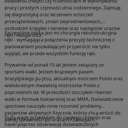
osłabieniu chwytu czy trudnościach w wykonywaniu
pracy i prostych czynności dnia codziennego. Zajmuję
się diagnostyką oraz leczeniem schorzeń
przeciążeniowych, zmian zwyrodnieniowych,
uszkodzeń ścięgien i nerwów oraz następstw urazów
Szczególnie bliska jest mi chirurgia rekonstrukcyjna
ręki i nadgarstka.
ręki - wymagająca połączenia precyzji technicznej z
planowaniem pozwalającym przywrócić nie tylko
wygląd, ale przede wszystkim funkcję ręki.
Prywatnie od ponad 15 lat jestem związany ze
sportami walki. Jestem brązowym pasem
brazylijskiego jiu-jitsu, aktualnym mistrzem Polski oraz
wielokrotnym medalistą mistrzostw Polski z
poprzednich lat. W przeszłości stoczyłem również
walki w formule bokserskiej oraz MMA. Doświadczenie
sportowe nauczyło mnie rozumieć problemy
pacjentów aktywnych fizycznie, którzy chcą wrócić do
Dużą wagę przykładam do ciągłego rozwoju oraz
pełnej sprawności po urazach i zabiegach.
nauki poprzez obserwację doświadczonych