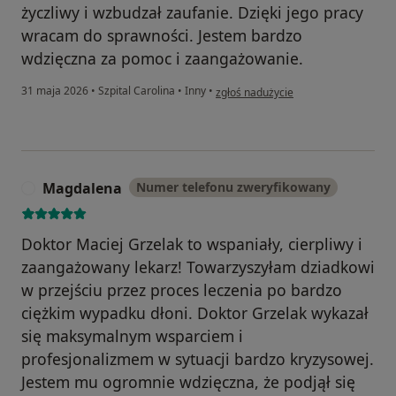
życzliwy i wzbudzał zaufanie. Dzięki jego pracy
wracam do sprawności. Jestem bardzo
wdzięczna za pomoc i zaangażowanie.
w opinii użytkownika Ewa
31 maja 2026
•
Szpital Carolina
•
Inny
•
zgłoś nadużycie
Magdalena
Numer telefonu zweryfikowany
M
Doktor Maciej Grzelak to wspaniały, cierpliwy i
zaangażowany lekarz! Towarzyszyłam dziadkowi
w przejściu przez proces leczenia po bardzo
ciężkim wypadku dłoni. Doktor Grzelak wykazał
się maksymalnym wsparciem i
profesjonalizmem w sytuacji bardzo kryzysowej.
Jestem mu ogromnie wdzięczna, że podjął się