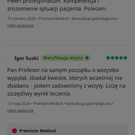
Pełen profesjonalizm. Kompetencja i
zrozumienie sytuacji pacjenta. Polecam.
15 czerwca 2026
•
Premium Medical
•
konsultacja gastrologiczna
•
w opinii użytkownika bna
zgłoś nadużycie
Igor Suski
Weryfikacja wizyty
I
Pan Profesor na samym początku o wszystko
wypytał, zbadał kwestie, których wcześniej nie
zbadano - jestem zadowolony z wizyty. Liczę na
szczęśliwy wynik leczenia.
12 maja 2026
•
Premium Medical
•
konsultacja gastrologiczna
•
w opinii użytkownika Igor Suski
zgłoś nadużycie
Premium Medical