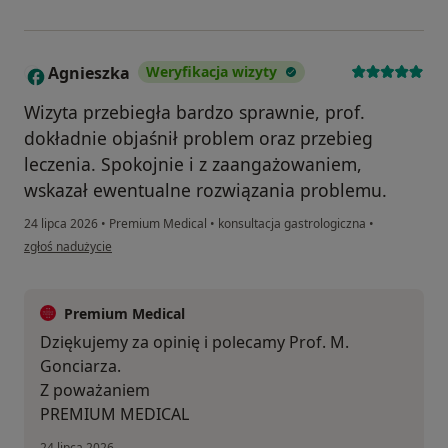
Agnieszka
Weryfikacja wizyty
A
Wizyta przebiegła bardzo sprawnie, prof.
dokładnie objaśnił problem oraz przebieg
leczenia. Spokojnie i z zaangażowaniem,
wskazał ewentualne rozwiązania problemu.
24 lipca 2026
•
Premium Medical
•
konsultacja gastrologiczna
•
w opinii użytkownika Agnieszka
zgłoś nadużycie
Premium Medical
Dziękujemy za opinię i polecamy Prof. M.
Gonciarza.
Z poważaniem
PREMIUM MEDICAL
24 lipca 2026