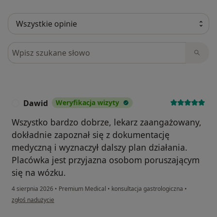
Szukaj w opiniach
Dawid
Weryfikacja wizyty
D
Wszystko bardzo dobrze, lekarz zaangażowany,
dokładnie zapoznał się z dokumentację
medyczną i wyznaczył dalszy plan działania.
Placówka jest przyjazna osobom poruszającym
się na wózku.
4 sierpnia 2026
•
Premium Medical
•
konsultacja gastrologiczna
•
w opinii użytkownika Dawid
zgłoś nadużycie