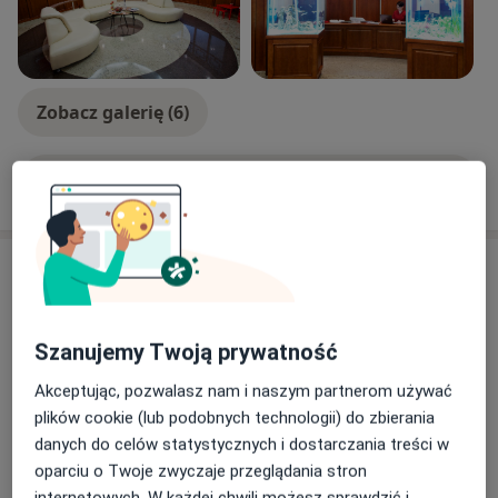
Zobacz galerię (6)
Pokaż więcej
o doświadczeniu
Aktualności
prof. dr hab. n. med. Maciej Gonciarz
Kobielska 23, wejście od Ronda Wiatraczna,
Szanujemy Twoją prywatność
Galeria Grochów, 04-359 Warszawa
Akceptując, pozwalasz nam i naszym partnerom używać
Wykwalifikowana kadra lekarzy, pielęgniarek i
plików cookie (lub podobnych technologii) do zbierania
położnych gwarantuje indywidualne, holistyczne
danych do celów statystycznych i dostarczania treści w
podejście do pacjenta na każdym etapie – od
oparciu o Twoje zwyczaje przeglądania stron
profilaktyki i prewencji chorób, poprzez leczenie
internetowych. W każdej chwili możesz sprawdzić i