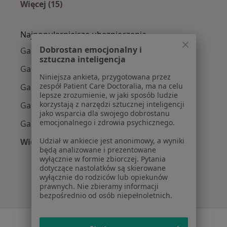
Więcej (15)
Więcej w kategorii: Najczęście leczone chorob
Najpopularniejsze ubezpieczenia
Dobrostan emocjonalny i
Gastrolodzy z Allianz w Katowicach
sztuczna inteligencja
Gastrolodzy z POLMED w Katowicach
Niniejsza ankieta, przygotowana przez
zespół Patient Care Doctoralia, ma na celu
Gastrolodzy z Signal Iduna w Katowicach
lepsze zrozumienie, w jaki sposób ludzie
korzystają z narzędzi sztucznej inteligencji
Gastrolodzy z NFZ w Katowicach
jako wsparcia dla swojego dobrostanu
emocjonalnego i zdrowia psychicznego.
Gastrolodzy z Medica Polska w Katowicach
Udział w ankiecie jest anonimowy, a wyniki
Więcej (9)
będą analizowane i prezentowane
Więcej w kategorii: Najpopularniejsze ubezpie
wyłącznie w formie zbiorczej. Pytania
dotyczące nastolatków są skierowane
wyłącznie do rodziców lub opiekunów
prawnych. Nie zbieramy informacji
bezpośrednio od osób niepełnoletnich.
Serwis