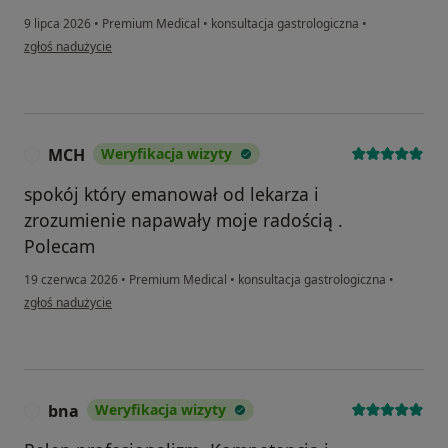
9 lipca 2026
•
Premium Medical
•
konsultacja gastrologiczna
•
w opinii użytkownika Maciej
zgłoś nadużycie
MCH
Weryfikacja wizyty
M
spokój który emanował od lekarza i
zrozumienie napawały moje radością .
Polecam
19 czerwca 2026
•
Premium Medical
•
konsultacja gastrologiczna
•
w opinii użytkownika MCH
zgłoś nadużycie
bna
Weryfikacja wizyty
B