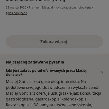
28 marca 2026
•
Premium Medical
•
konsultacja gastrologiczna
•
w opinii użytkownika Yaroslav
zgłoś nadużycie
Zobacz więcej
opinie powyżej
Najczęściej zadawane pytania
Jaki jest zakres porad oferowanych przez Maciej
Gonciarz?
Maciej Gonciarz to gastrolog, internista. Na
podstawie swojego doświadczenia i wykształcenia
Maciej Gonciarz oferuje usługi takie jak: konsultacja
gastrologiczna, gastroskopia, kolonoskopia,
Rektoskopia, USG jamy brzusznej, endoskopia,