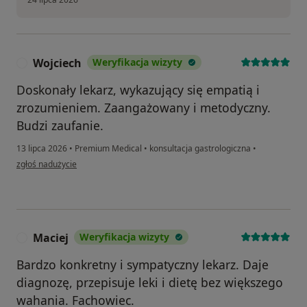
Wojciech
Weryfikacja wizyty
W
Doskonały lekarz, wykazujący się empatią i
zrozumieniem. Zaangażowany i metodyczny.
Budzi zaufanie.
13 lipca 2026
•
Premium Medical
•
konsultacja gastrologiczna
•
w opinii użytkownika Wojciech
zgłoś nadużycie
Maciej
Weryfikacja wizyty
M
Bardzo konkretny i sympatyczny lekarz. Daje
diagnozę, przepisuje leki i dietę bez większego
wahania. Fachowiec.