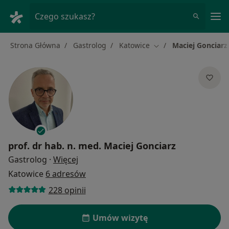
Me
Czego szukasz?
Strona Główna
Gastrolog
Katowice
Maciej Gonciarz
Zmień miasto
prof. dr hab. n. med.
Maciej Gonciarz
O specjalizacjach
Gastrolog
·
Więcej
Katowice
6 adresów
228 opinii
Umów wizytę