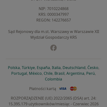
NIP: ⁠7010224868
KRS: ⁠0000347997
REGON: ⁠142276657
Sąd Rejonowy dla m.st. Warszawy w Warszawie XII
Wydział Gospodarczy KRS
Facebook
otwiera się w nowej karcie
otwiera się w nowej karcie
otwiera się w nowej karcie
otwiera się w nowej karcie
otwiera się w nowej karci
otwiera się
otwi
Polska
,
Türkiye
,
España
,
Italia
,
Deutschland
,
Česko
,
otwiera się w nowej karcie
otwiera się w nowej karcie
otwiera się w nowej karcie
otwiera się w nowej kar
otwiera się 
otwier
Portugal
,
México
,
Chile
,
Brasil
,
Argentina
,
Perú
,
otwiera się w nowej karc
Colombia
Płatności kartą
ROZPORZĄDZENIE (UE) 2022/2065 (DSA) art. 24:
15.395.179 użytkowników/miesiąc - Czerwiec 2026