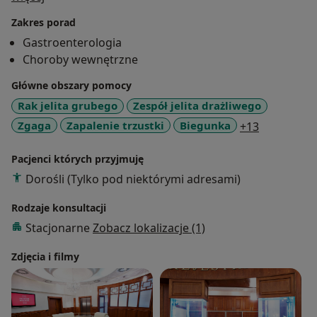
Śląskiej Akademii Medycznej . Aktualnie obejmuje
Zakres porad
stanowisko ordynatora oddziału Gastroenterologii,
Gastroenterologia
Endokrynologii i Chorób Wewnętrznych w Wojskowym
Choroby wewnętrzne
Instytucie Medycznym w Warszawie.
Jest współautorem podręczników z zakresu
Główne obszary pomocy
gastroenterologii. Jest autorem i współautorem prac
Rak jelita grubego
Zespół jelita drażliwego
naukowych opublikowanych w polskich i
a11y_sr_m
Zgaga
Zapalenie trzustki
Biegunka
+13
zagranicznych czasopismach.
Zajmuje się leczeniem schorzeń dróg żółciowych i
Pacjenci których przyjmuję
trzustki, wątroby oraz chorób górnego i dolnego
Dorośli (Tylko pod niektórymi adresami)
odcinka przewodu pokarmowego.
Rodzaje konsultacji
Stacjonarne
Zobacz lokalizacje (1)
Zdjęcia i filmy