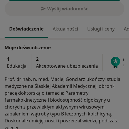
Wyślij wiadomość
Doświadczenie
Aktualności
Usługi i ceny
Ad
Moje doświadczenie
1
2
Edukacja
Akceptowane ubezpieczenia
Prof. dr hab. n. med. Maciej Gonciarz ukończył studia
medyczne na Śląskiej Akademii Medycznej, obronił
pracę doktorską o temacie: Parametry
farmakokinetyczne i biodostępność digoksyny u
chorych z przewlekłym aktywnym wirusowym
zapaleniem wątroby typu B leczonych kolchicyną.
Doskonalił umiejętności i poszerzał wiedzę podczas
O mnie
pracy w VII Katedrze i Klinice Chorób Wewnętrznych
więcej