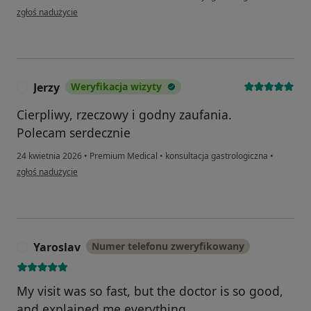
w opinii użytkownika Michał
zgłoś nadużycie
Jerzy
Weryfikacja wizyty
J
Cierpliwy, rzeczowy i godny zaufania.
Polecam serdecznie
24 kwietnia 2026
•
Premium Medical
•
konsultacja gastrologiczna
•
w opinii użytkownika Jerzy
zgłoś nadużycie
Yaroslav
Numer telefonu zweryfikowany
Y
My visit was so fast, but the doctor is so good,
and explained me everything