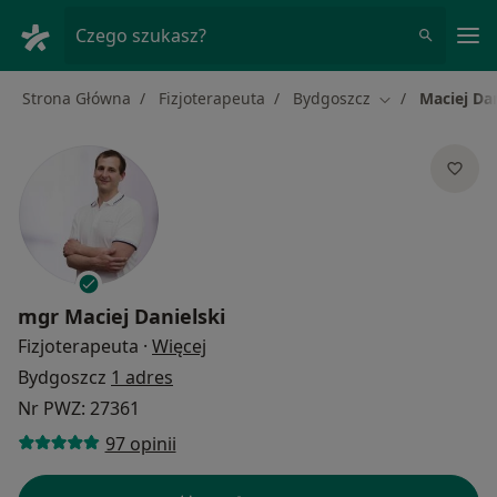
Me
Czego szukasz?
Strona Główna
Fizjoterapeuta
Bydgoszcz
Maciej Dan
Zmień miasto
mgr
Maciej Danielski
O specjalizacjach
Fizjoterapeuta
·
Więcej
Bydgoszcz
1 adres
Nr PWZ: 27361
97 opinii