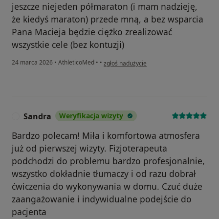
jeszcze niejeden półmaraton (i mam nadzieję,
że kiedyś maraton) przede mną, a bez wsparcia
Pana Macieja będzie ciężko zrealizować
wszystkie cele (bez kontuzji)
w opinii użytkownika Angelika
24 marca 2026
•
AthleticoMed
•
•
zgłoś nadużycie
Sandra
Weryfikacja wizyty
S
Bardzo polecam! Miła i komfortowa atmosfera
już od pierwszej wizyty. Fizjoterapeuta
podchodzi do problemu bardzo profesjonalnie,
wszystko dokładnie tłumaczy i od razu dobrał
ćwiczenia do wykonywania w domu. Czuć duże
zaangażowanie i indywidualne podejście do
pacjenta