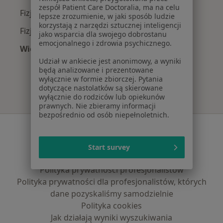
zespół Patient Care Doctoralia, ma na celu
Fizjoterapeuci z POLMED w Bydgoszczy
lepsze zrozumienie, w jaki sposób ludzie
korzystają z narzędzi sztucznej inteligencji
Fizjoterapeuci z TU Zdrowie w Bydgoszczy
jako wsparcia dla swojego dobrostanu
emocjonalnego i zdrowia psychicznego.
Więcej (2)
Więcej w kategorii: Najpopularniejsze ubezpie
Udział w ankiecie jest anonimowy, a wyniki
będą analizowane i prezentowane
wyłącznie w formie zbiorczej. Pytania
dotyczące nastolatków są skierowane
wyłącznie do rodziców lub opiekunów
prawnych. Nie zbieramy informacji
bezpośrednio od osób niepełnoletnich.
Serwis
Regulamin
Start survey
Polityka prywatności pacjentów
Polityka prywatności profesjonalistów
Polityka prywatności dla profesjonalistów, których
dane pozyskaliśmy samodzielnie
Polityka cookies
Jak działają wyniki wyszukiwania