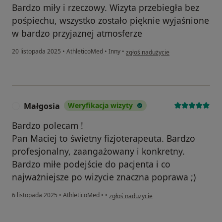
Bardzo miły i rzeczowy. Wizyta przebiegła bez
pośpiechu, wszystko zostało pięknie wyjaśnione
w bardzo przyjaznej atmosferze
w opinii użytkownika Agnieszka
20 listopada 2025
•
AthleticoMed
•
Inny
•
zgłoś nadużycie
Małgosia
Weryfikacja wizyty
M
Bardzo polecam !
Pan Maciej to świetny fizjoterapeuta. Bardzo
profesjonalny, zaangażowany i konkretny.
Bardzo miłe podejście do pacjenta i co
najważniejsze po wizycie znaczna poprawa ;)
w opinii użytkownika Małgosia
6 listopada 2025
•
AthleticoMed
•
•
zgłoś nadużycie