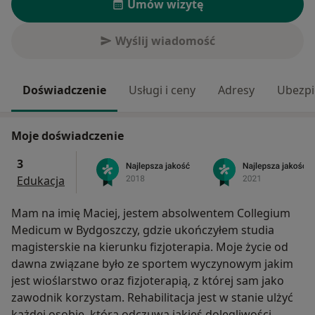
Umów wizytę
Wyślij wiadomość
Doświadczenie
Usługi i ceny
Adresy
Ubezpi
Moje doświadczenie
3
Edukacja
Mam na imię Maciej, jestem absolwentem Collegium
Medicum w Bydgoszczy, gdzie ukończyłem studia
magisterskie na kierunku fizjoterapia. Moje życie od
dawna związane było ze sportem wyczynowym jakim
jest wioślarstwo oraz fizjoterapią, z której sam jako
zawodnik korzystam. Rehabilitacja jest w stanie ulżyć
każdej osobie, która odczuwa jakieś dolegliwości.