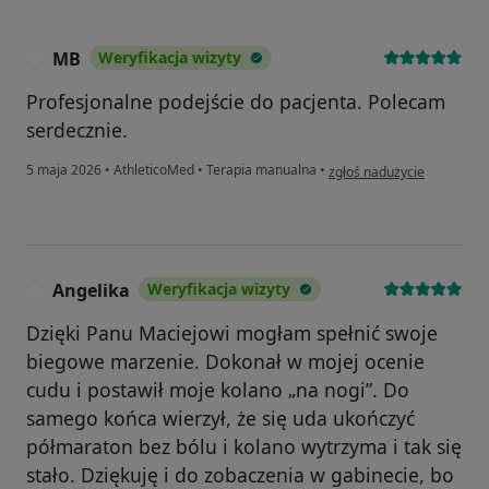
MB
Weryfikacja wizyty
M
Profesjonalne podejście do pacjenta. Polecam
serdecznie.
w opinii użytkownika MB
5 maja 2026
•
AthleticoMed
•
Terapia manualna
•
zgłoś nadużycie
Angelika
Weryfikacja wizyty
A
Dzięki Panu Maciejowi mogłam spełnić swoje
biegowe marzenie. Dokonał w mojej ocenie
cudu i postawił moje kolano „na nogi”. Do
samego końca wierzył, że się uda ukończyć
półmaraton bez bólu i kolano wytrzyma i tak się
stało. Dziękuję i do zobaczenia w gabinecie, bo