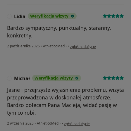
Lidia
Weryfikacja wizyty
L
Bardzo sympatyczny, punktualny, staranny,
konkretny.
w opinii użytkownika Lidia
2 października 2025
•
AthleticoMed
•
•
zgłoś nadużycie
Michał
Weryfikacja wizyty
M
Jasne i przejrzyste wyjaśnienie problemu, wizyta
przeprowadzona w doskonałej atmosferze.
Bardzo polecam Pana Macieja, widać pasję w
tym co robi.
w opinii użytkownika Michał
2 września 2025
•
AthleticoMed
•
•
zgłoś nadużycie