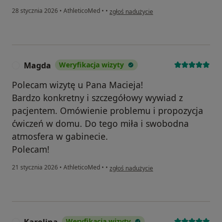
w opinii użytkownika Sandra
28 stycznia 2026
•
AthleticoMed
•
•
zgłoś nadużycie
Magda
Weryfikacja wizyty
M
Polecam wizytę u Pana Macieja!
Bardzo konkretny i szczegółowy wywiad z
pacjentem. Omówienie problemu i propozycja
ćwiczeń w domu. Do tego miła i swobodna
atmosfera w gabinecie.
Polecam!
w opinii użytkownika Magda
21 stycznia 2026
•
AthleticoMed
•
•
zgłoś nadużycie
Weryfikacja wizyty
K