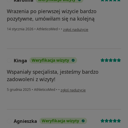
Karolina
Wrazenia po pierwszej wizycie bardzo
pozytywne, umówiłam się na kolejną
w opinii użytkownika Karolina
14 stycznia 2026
•
AthleticoMed
•
•
zgłoś nadużycie
Kinga
Weryfikacja wizyty
K
Wspaniały specjalista, jesteśmy bardzo
zadowoleni z wizyty!
w opinii użytkownika Kinga
5 grudnia 2025
•
AthleticoMed
•
•
zgłoś nadużycie
Agnieszka
Weryfikacja wizyty
A