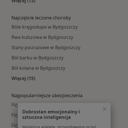
Więcej (13)
Więcej w kategorii: W pobliżu Bydgoszczy
Najczęście leczone choroby
Bóle kręgosłupa w Bydgoszczy
Rwa kulszowa w Bydgoszczy
Stany pourazowe w Bydgoszczy
Ból barku w Bydgoszczy
Ból kolana w Bydgoszczy
Więcej (15)
Więcej w kategorii: Najczęście leczone chorob
Najpopularniejsze ubezpieczenia
Fizjoterapeuci z Allianz w Bydgoszczy
Dobrostan emocjonalny i
Fizjoterapeuci z PZU Zdrowie w Bydgoszczy
sztuczna inteligencja
Fizjoterapeuci z Compensa w Bydgoszczy
Niniejsza ankieta, przygotowana przez