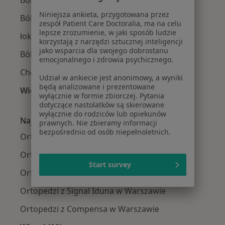
Niniejsza ankieta, przygotowana przez
Ból biodra w Warszawie
zespół Patient Care Doctoralia, ma na celu
lepsze zrozumienie, w jaki sposób ludzie
łokieć tenisisty w Warszawie
korzystają z narzędzi sztucznej inteligencji
jako wsparcia dla swojego dobrostanu
Ból barku w Warszawie
emocjonalnego i zdrowia psychicznego.
Choroby zwyrodnieniowe w Warszawie
Udział w ankiecie jest anonimowy, a wyniki
będą analizowane i prezentowane
Więcej (15)
wyłącznie w formie zbiorczej. Pytania
Więcej w kategorii: Najczęście leczone chorob
dotyczące nastolatków są skierowane
wyłącznie do rodziców lub opiekunów
Najpopularniejsze ubezpieczenia
prawnych. Nie zbieramy informacji
bezpośrednio od osób niepełnoletnich.
Ortopedzi z Medicover w Warszawie
Ortopedzi z Allianz w Warszawie
Start survey
Ortopedzi z INTER Polska w Warszawie
Ortopedzi z Signal Iduna w Warszawie
Ortopedzi z Compensa w Warszawie