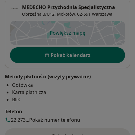
MEDECHO Przychodnia Specjalistyczna
Obrzeżna 3/U12,
Mokotów
, 02-691
Warszawa
Powiększ mapę
otwiera się w nowej karcie
Dostępność
Pokaż kalendarz
Metody płatności (wizyty prywatne)
Gotówka
Karta płatnicza
Blik
Telefon
22 273...
Pokaż numer telefonu