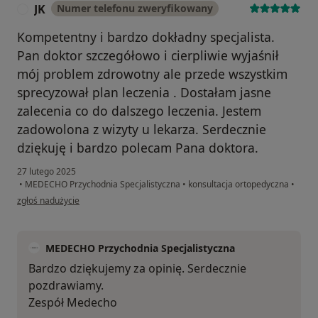
JK
Numer telefonu zweryfikowany
J
Kompetentny i bardzo dokładny specjalista.
Pan doktor szczegółowo i cierpliwie wyjaśnił
mój problem zdrowotny ale przede wszystkim
sprecyzował plan leczenia . Dostałam jasne
zalecenia co do dalszego leczenia. Jestem
zadowolona z wizyty u lekarza. Serdecznie
dziękuję i bardzo polecam Pana doktora.
27 lutego 2025
•
MEDECHO Przychodnia Specjalistyczna
•
konsultacja ortopedyczna
•
w opinii użytkownika JK
zgłoś nadużycie
MEDECHO Przychodnia Specjalistyczna
Bardzo dziękujemy za opinię. Serdecznie
pozdrawiamy.
Zespół Medecho