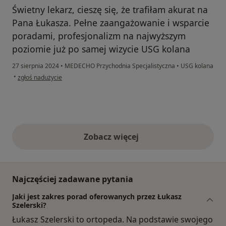
Świetny lekarz, cieszę się, że trafiłam akurat na
Pana Łukasza. Pełne zaangażowanie i wsparcie
poradami, profesjonalizm na najwyższym
poziomie już po samej wizycie USG kolana
27 sierpnia 2024
•
MEDECHO Przychodnia Specjalistyczna
•
USG kolana
w opinii użytkownika Weronika
•
zgłoś nadużycie
Zobacz więcej
opinie powyżej
Najczęściej zadawane pytania
Jaki jest zakres porad oferowanych przez Łukasz
Szelerski?
Łukasz Szelerski to ortopeda. Na podstawie swojego