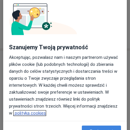
kardiochirurgii, pediatrii, radiologii, flebologii,
obesitologii.
Oferujemy konsultacje wysokospecjalistyczne
oraz najwyższą jakość diagnostyki
ultrasonograficznej. Przeprowadzamy
kwalifikacje do zabiegów oraz oferujemy opiekę
specjalistyczną chorych po operacjach.
Szanujemy Twoją prywatność
Akceptując, pozwalasz nam i naszym partnerom używać
Usługi i ceny
plików cookie (lub podobnych technologii) do zbierania
Konsultacja ortopedyczna
danych do celów statystycznych i dostarczania treści w
Umów wizytę
Od 300 zł
Szczegóły
oparciu o Twoje zwyczaje przeglądania stron
internetowych. W każdej chwili możesz sprawdzić i
zaktualizować swoje preferencje w ustawieniach. W
USG stawu skokowego
Umów wizytę
ustawieniach znajdziesz również linki do polityk
Od 250 zł
Szczegóły
prywatności stron trzecich. Więcej informacji znajdziesz
w
polityka cookies
USG ortopedyczne z konsultacją
Umów wizytę
Od 400 zł
Szczegóły