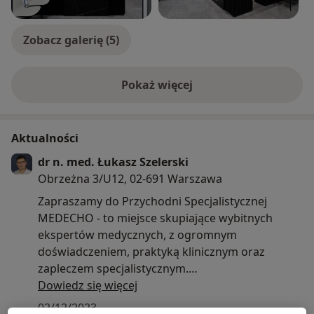
Zobacz galerię (5)
Pokaż więcej
o doświadczeniu
Aktualności
dr n. med. Łukasz Szelerski
Obrzeżna 3/U12, 02-691 Warszawa
Zapraszamy do Przychodni Specjalistycznej
MEDECHO - to miejsce skupiające wybitnych
ekspertów medycznych, z ogromnym
doświadczeniem, praktyką klinicznym oraz
zapleczem specjalistycznym.
Przeprowadzamy kompleksowa ocenę pacjentów
Dowiedz się więcej
w zakresie kardiologii, pulmonologii, ortopedii,
02/12/2023