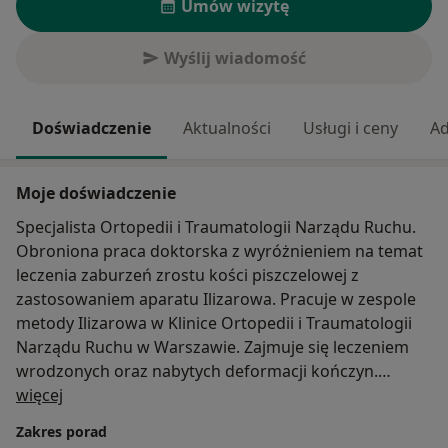
Umów wizytę
Wyślij wiadomość
Doświadczenie
Aktualności
Usługi i ceny
Ad
Moje doświadczenie
Specjalista Ortopedii i Traumatologii Narządu Ruchu.
Obroniona praca doktorska z wyróżnieniem na temat
leczenia zaburzeń zrostu kości piszczelowej z
zastosowaniem aparatu Ilizarowa. Pracuje w zespole
metody Ilizarowa w Klinice Ortopedii i Traumatologii
Narządu Ruchu w Warszawie. Zajmuje się leczeniem
wrodzonych oraz nabytych deformacji kończyn.
O mnie
Konsultuje pacjentów w języku angielskim oraz
więcej
rosyjskim.
Zakres porad