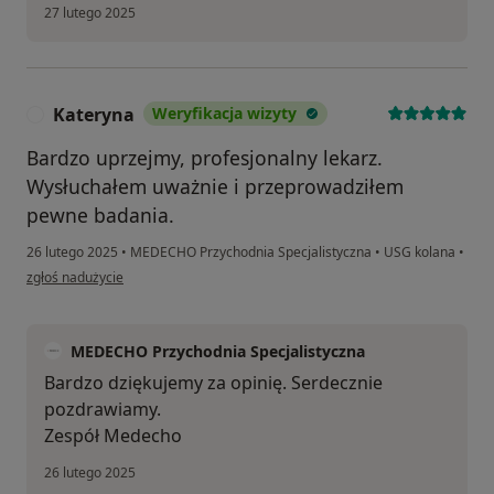
27 lutego 2025
Kateryna
Weryfikacja wizyty
K
Bardzo uprzejmy, profesjonalny lekarz.
Wysłuchałem uważnie i przeprowadziłem
pewne badania.
26 lutego 2025
•
MEDECHO Przychodnia Specjalistyczna
•
USG kolana
•
w opinii użytkownika Kateryna
zgłoś nadużycie
MEDECHO Przychodnia Specjalistyczna
Bardzo dziękujemy za opinię. Serdecznie
pozdrawiamy.
Zespół Medecho
26 lutego 2025