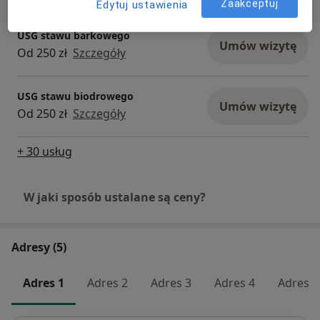
Zaakceptuj
Edytuj ustawienia
USG stawu barkowego
Umów wizytę
Od 250 zł
Szczegóły
USG stawu biodrowego
Umów wizytę
Od 250 zł
Szczegóły
+ 30 usług
W jaki sposób ustalane są ceny?
Adresy (5)
Adres 1
Adres 2
Adres 3
Adres 4
Adres 5