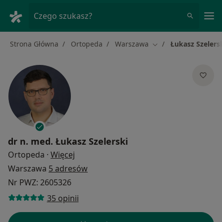
Me
Czego szukasz?
Strona Główna
Ortopeda
Warszawa
Łukasz Szelers
Zmień miasto
dr n. med.
Łukasz Szelerski
O specjalizacjach
Ortopeda
·
Więcej
Warszawa
5 adresów
Nr PWZ: 2605326
35 opinii