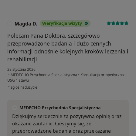
Magda D.
Weryfikacja wizyty
M
Polecam Pana Doktora, szczegółowo
przeprowadzone badania i dużo cennych
informacji odnośnie kolejnych kroków leczenia i
rehabilitacji.
28 stycznia 2026
•
MEDECHO Przychodnia Specjalistyczna
•
Konsultacja ortopedyczna +
USG 1 stawu
w opinii użytkownika Magda D.
•
zgłoś nadużycie
MEDECHO Przychodnia Specjalistyczna
Dziękujmy serdecznie za pozytywną opinię oraz
okazane zaufanie. Cieszymy się, że
przeprowadzone badania oraz przekazane