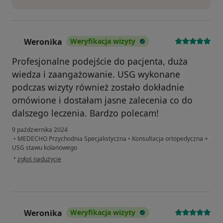
Weronika
Weryfikacja wizyty
W
Profesjonalne podejście do pacjenta, duża
wiedza i zaangażowanie. USG wykonane
podczas wizyty również zostało dokładnie
omówione i dostałam jasne zalecenia co do
dalszego leczenia. Bardzo polecam!
9 października 2024
•
MEDECHO Przychodnia Specjalistyczna
•
Konsultacja ortopedyczna +
USG stawu kolanowego
w opinii użytkownika Weronika
•
zgłoś nadużycie
Weronika
Weryfikacja wizyty
W