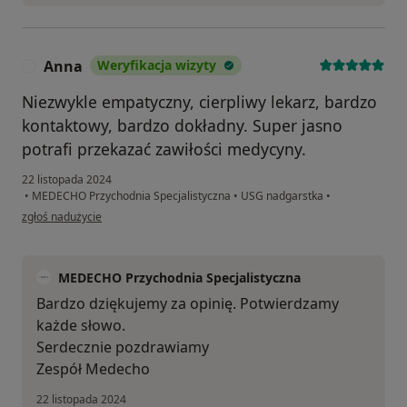
Anna
Weryfikacja wizyty
A
Niezwykle empatyczny, cierpliwy lekarz, bardzo
kontaktowy, bardzo dokładny. Super jasno
potrafi przekazać zawiłości medycyny.
22 listopada 2024
•
MEDECHO Przychodnia Specjalistyczna
•
USG nadgarstka
•
w opinii użytkownika Anna
zgłoś nadużycie
MEDECHO Przychodnia Specjalistyczna
Bardzo dziękujemy za opinię. Potwierdzamy
każde słowo.
Serdecznie pozdrawiamy
Zespół Medecho
22 listopada 2024