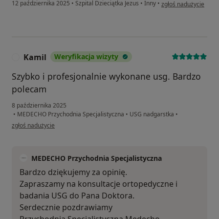
w opinii użytkownika
12 października 2025
•
Szpital Dzieciątka Jezus
•
Inny
•
zgłoś nadużycie
Kamil
Weryfikacja wizyty
K
Szybko i profesjonalnie wykonane usg. Bardzo
polecam
8 października 2025
•
MEDECHO Przychodnia Specjalistyczna
•
USG nadgarstka
•
w opinii użytkownika Kamil
zgłoś nadużycie
MEDECHO Przychodnia Specjalistyczna
Bardzo dziękujemy za opinię.
Zapraszamy na konsultacje ortopedyczne i
badania USG do Pana Doktora.
Serdecznie pozdrawiamy
Przychodnia Specjalistyczna Medecho