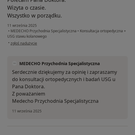
Wizyta o czasie.
Wszystko w porządku.
11 września 2025
•
MEDECHO Przychodnia Specjalistyczna
•
Konsultacja ortopedyczna +
USG stawu kolanowego
w opinii użytkownika Kasia
•
zgłoś nadużycie
MEDECHO Przychodnia Specjalistyczna
Serdecznie dziękujemy za opinię i zapraszamy
do konsultacji ortopedycznych i badań USG u
Pana Doktora.
Z poważaniem
Medecho Przychodnia Specjalistyczna
11 września 2025