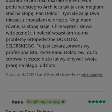
aparatu za pół roku okazało się że trzeba
podcinać ścięgno Archileca tak jak nie mogłam
stać na stopę. Pan Doktor i tym się zajął.Dwa
miesiącu chodziłam w ortezie. Nogi mam
równe,na stopę staje. Chcę wyrazić słowa
wdzięczności i polecić wszystkim kto ma
problemy ortopedyczne DOKTORA
SELERSKIEGO. To jest Lekarz ,prawdziwy
profesionalista. Życzę Panu Doktorowi dużo
zdrowia i jeszcze dużo lat wykonywać swoją
pracę na blago ludziom.
w opinii użytkownika s
5 października 2025
•
Szpital Dzieciątka Jezus
•
Inny
•
zgłoś nadużycie
Kasia
Weryfikacja wizyty
K
Polecam Pana Doktora.