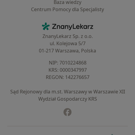
Baza wiedzy
Centrum Pomocy dla Specjalisty
Kontakt
ZnanyLekarz - Strona główna
ZnanyLekarz Sp. z o.o.
ul. Kolejowa 5/7
01-217 Warszawa, Polska
NIP: ⁠7010224868
KRS: ⁠0000347997
REGON: ⁠142276657
Sąd Rejonowy dla m.st. Warszawy w Warszawie XII
Wydział Gospodarczy KRS
Facebook
otwiera się w nowej karcie