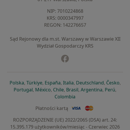
NIP: ⁠7010224868
KRS: ⁠0000347997
REGON: ⁠142276657
Sąd Rejonowy dla m.st. Warszawy w Warszawie XII
Wydział Gospodarczy KRS
Facebook
otwiera się w nowej karcie
otwiera się w nowej karcie
otwiera się w nowej karcie
otwiera się w nowej karcie
otwiera się w nowej karci
otwiera się
otwi
Polska
,
Türkiye
,
España
,
Italia
,
Deutschland
,
Česko
,
otwiera się w nowej karcie
otwiera się w nowej karcie
otwiera się w nowej karcie
otwiera się w nowej kar
otwiera się 
otwier
Portugal
,
México
,
Chile
,
Brasil
,
Argentina
,
Perú
,
otwiera się w nowej karc
Colombia
Płatności kartą
ROZPORZĄDZENIE (UE) 2022/2065 (DSA) art. 24:
15.395.179 użytkowników/miesiąc - Czerwiec 2026