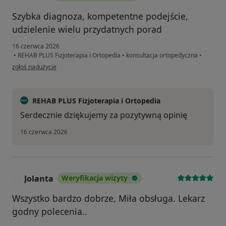
Szybka diagnoza, kompetentne podejście,
udzielenie wielu przydatnych porad
16 czerwca 2026
•
REHAB PLUS Fizjoterapia i Ortopedia
•
konsultacja ortopedyczna
•
w opinii użytkownika Gocha
zgłoś nadużycie
REHAB PLUS Fizjoterapia i Ortopedia
Serdecznie dziękujemy za pozytywną opinię
16 czerwca 2026
Jolanta
Weryfikacja wizyty
J
Wszystko bardzo dobrze, Miła obsługa. Lekarz
godny polecenia..