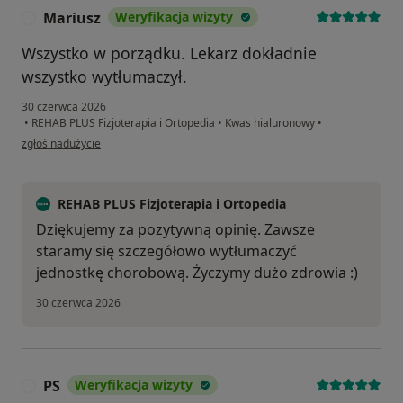
Mariusz
Weryfikacja wizyty
M
Wszystko w porządku. Lekarz dokładnie
wszystko wytłumaczył.
30 czerwca 2026
•
REHAB PLUS Fizjoterapia i Ortopedia
•
Kwas hialuronowy
•
w opinii użytkownika Mariusz
zgłoś nadużycie
REHAB PLUS Fizjoterapia i Ortopedia
Dziękujemy za pozytywną opinię. Zawsze
staramy się szczegółowo wytłumaczyć
jednostkę chorobową. Życzymy dużo zdrowia :)
30 czerwca 2026
PS
Weryfikacja wizyty
P