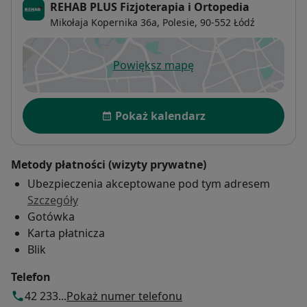
REHAB PLUS Fizjoterapia i Ortopedia
Mikołaja Kopernika 36a,
Polesie
, 90-552
Łódź
Powiększ mapę
otwiera się w nowej karcie
Dostępność
Pokaż kalendarz
Metody płatności (wizyty prywatne)
Ubezpieczenia akceptowane pod tym adresem
Szczegóły
Gotówka
Karta płatnicza
Blik
Telefon
42 233...
Pokaż numer telefonu