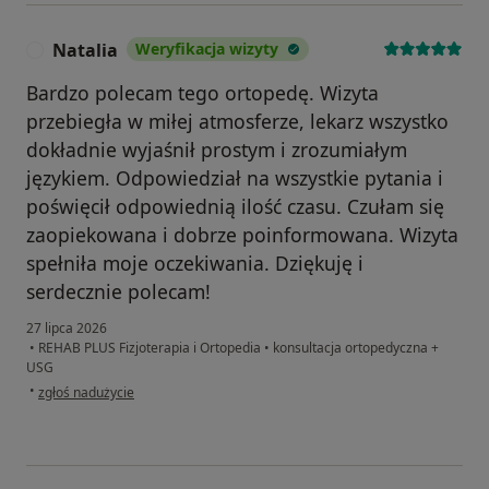
Natalia
Weryfikacja wizyty
N
Bardzo polecam tego ortopedę. Wizyta
przebiegła w miłej atmosferze, lekarz wszystko
dokładnie wyjaśnił prostym i zrozumiałym
językiem. Odpowiedział na wszystkie pytania i
poświęcił odpowiednią ilość czasu. Czułam się
zaopiekowana i dobrze poinformowana. Wizyta
spełniła moje oczekiwania. Dziękuję i
serdecznie polecam!
27 lipca 2026
•
REHAB PLUS Fizjoterapia i Ortopedia
•
konsultacja ortopedyczna +
USG
w opinii użytkownika Natalia
•
zgłoś nadużycie