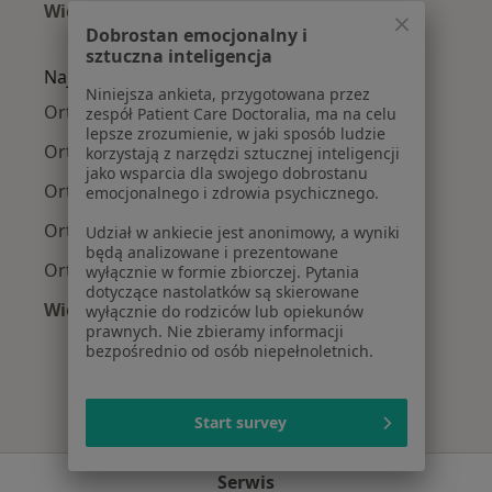
Więcej (15)
Dobrostan emocjonalny i
Więcej w kategorii: Najczęście leczone chorob
sztuczna inteligencja
Najpopularniejsze ubezpieczenia
Niniejsza ankieta, przygotowana przez
Ortopedzi z Allianz w Łodzi
zespół Patient Care Doctoralia, ma na celu
lepsze zrozumienie, w jaki sposób ludzie
Ortopedzi z PZU Zdrowie w Łodzi
korzystają z narzędzi sztucznej inteligencji
jako wsparcia dla swojego dobrostanu
Ortopedzi z Signal Iduna w Łodzi
emocjonalnego i zdrowia psychicznego.
Ortopedzi z Compensa w Łodzi
Udział w ankiecie jest anonimowy, a wyniki
będą analizowane i prezentowane
Ortopedzi z POLMED w Łodzi
wyłącznie w formie zbiorczej. Pytania
dotyczące nastolatków są skierowane
Więcej (4)
wyłącznie do rodziców lub opiekunów
prawnych. Nie zbieramy informacji
Więcej w kategorii: Najpopularniejsze ubezpie
bezpośrednio od osób niepełnoletnich.
Start survey
Serwis