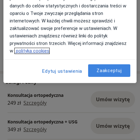
Terapia osoczem bogotapłytkowym - PRP
danych do celów statystycznych i dostarczania treści w
oparciu o Twoje zwyczaje przeglądania stron
07/01/2024
internetowych. W każdej chwili możesz sprawdzić i
zaktualizować swoje preferencje w ustawieniach. W
ustawieniach znajdziesz również linki do polityk
prywatności stron trzecich. Więcej informacji znajdziesz
w
polityka cookies
Zaakceptuj
Edytuj ustawienia
Usługi i ceny
Konsultacja ortopedyczna
Umów wizytę
249 zł
Szczegóły
Konsultacja ortopedyczna + USG
Umów wizytę
349 zł
Szczegóły