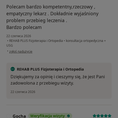
Polecam bardzo kompetentny,rzeczowy ,
empatyczny lekarz . Dokładnie wyjaśniony
problem przebieg leczenia .
Bardzo polecam
22 czerwca 2026
•
REHAB PLUS Fizjoterapia i Ortopedia
•
konsultacja ortopedyczna +
USG
w opinii użytkownika Małgorzata
•
zgłoś nadużycie
REHAB PLUS Fizjoterapia i Ortopedia
Dziękujemy za opinię i cieszymy się, że jest Pani
zadowolona z przebiegu wizyty.
22 czerwca 2026
Gocha
Weryfikacja wizyty
G