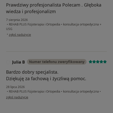
Prawdziwy profesjonalista Polecam . Głęboka
wiedza i profesjonalizm
7 sierpnia 2026
•
REHAB PLUS Fizjoterapia i Ortopedia
•
konsultacja ortopedyczna +
USG
w opinii użytkownika Zbyszek
•
zgłoś nadużycie
Julia B
Numer telefonu zweryfikowany
J
Bardzo dobry specjalista.
Dziękuję za fachową i życzliwą pomoc.
28 lipca 2026
•
REHAB PLUS Fizjoterapia i Ortopedia
•
konsultacja ortopedyczna
•
w opinii użytkownika Julia B
zgłoś nadużycie