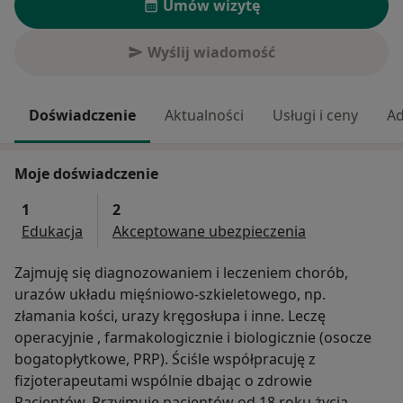
Umów wizytę
Wyślij wiadomość
Doświadczenie
Aktualności
Usługi i ceny
Ad
Moje doświadczenie
1
2
Edukacja
Akceptowane ubezpieczenia
Zajmuję się diagnozowaniem i leczeniem chorób,
urazów układu mięśniowo-szkieletowego, np.
złamania kości, urazy kręgosłupa i inne. Leczę
operacyjnie , farmakologicznie i biologicznie (osocze
bogatopłytkowe, PRP). Ściśle współpracuję z
fizjoterapeutami wspólnie dbając o zdrowie
Pacjentów. Przyjmuję pacjentów od 18 roku życia.