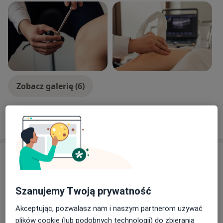
Zobacz galerię (6)
Pokaż więcej
o doświadczeniu
Aktualności
lek. Łukasz Haze
Mikołaja Kopernika 36a, 90-552 Łódź
Szanujemy Twoją prywatność
Badanie USG układu ruchu;
Akceptując, pozwalasz nam i naszym partnerom używać
plików cookie (lub podobnych technologii) do zbierania