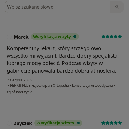
Szukaj w opiniach
Marek
Weryfikacja wizyty
M
Kompetentny lekarz, który szczegółowo
wszystko mi wyjaśnił. Bardzo dobry specjalista,
którego mogę polecić. Podczas wizyty w
gabinecie panowała bardzo dobra atmosfera.
7 sierpnia 2026
•
REHAB PLUS Fizjoterapia i Ortopedia
•
konsultacja ortopedyczna
•
w opinii użytkownika Marek
zgłoś nadużycie
Zbyszek
Weryfikacja wizyty
Z