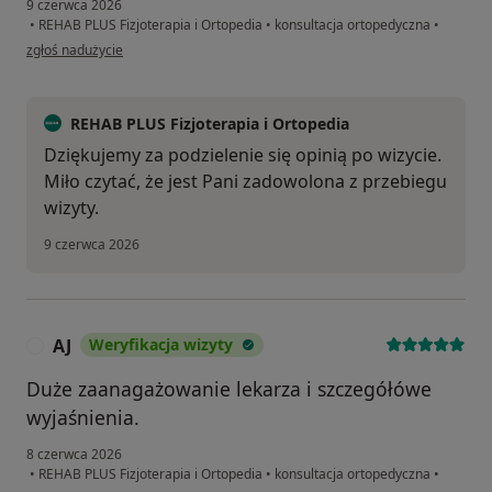
9 czerwca 2026
•
REHAB PLUS Fizjoterapia i Ortopedia
•
konsultacja ortopedyczna
•
w opinii użytkownika Jolanta
zgłoś nadużycie
REHAB PLUS Fizjoterapia i Ortopedia
Dziękujemy za podzielenie się opinią po wizycie.
Miło czytać, że jest Pani zadowolona z przebiegu
wizyty.
9 czerwca 2026
AJ
Weryfikacja wizyty
A
Duże zaanagażowanie lekarza i szczegółówe
wyjaśnienia.
8 czerwca 2026
•
REHAB PLUS Fizjoterapia i Ortopedia
•
konsultacja ortopedyczna
•