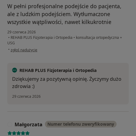
W pełni profesjonalne podejście do pacjenta,
ale z ludzkim podejściem. Wytłumaczone
wszystkie wątpliwości, nawet kilkukrotnie
29 czerwca 2026
•
REHAB PLUS Fizjoterapia i Ortopedia
•
konsultacja ortopedyczna +
USG
w opinii użytkownika PS
•
zgłoś nadużycie
REHAB PLUS Fizjoterapia i Ortopedia
Dziękujemy za pozytywną opinię. Życzymy dużo
zdrowia :)
29 czerwca 2026
Małgorzata
Numer telefonu zweryfikowany
M