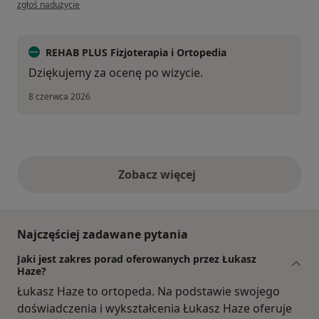
w opinii użytkownika AJ
zgłoś nadużycie
REHAB PLUS Fizjoterapia i Ortopedia
Dziękujemy za ocenę po wizycie.
8 czerwca 2026
Zobacz więcej
opinie powyżej
Najczęściej zadawane pytania
Jaki jest zakres porad oferowanych przez Łukasz
Haze?
Łukasz Haze to ortopeda. Na podstawie swojego
doświadczenia i wykształcenia Łukasz Haze oferuje