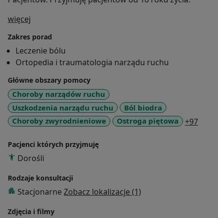
O mnie
więcej
Zakres porad
Leczenie bólu
Ortopedia i traumatologia narządu ruchu
Główne obszary pomocy
Choroby narządów ruchu
Uszkodzenia narządu ruchu
Ból biodra
a11y
Choroby zwyrodnieniowe
Ostroga piętowa
+97
Pacjenci których przyjmuję
Dorośli
Rodzaje konsultacji
Stacjonarne
Zobacz lokalizacje (1)
Zdjęcia i filmy