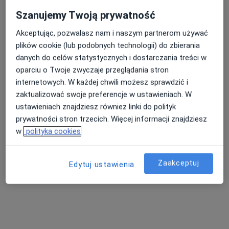
Szanujemy Twoją prywatność
Akceptując, pozwalasz nam i naszym partnerom używać
Nasza średnia ocena na App Store to 4.9 i 4.1 na
plików cookie (lub podobnych technologii) do zbierania
Google Play Store
danych do celów statystycznych i dostarczania treści w
oparciu o Twoje zwyczaje przeglądania stron
internetowych. W każdej chwili możesz sprawdzić i
zaktualizować swoje preferencje w ustawieniach. W
ustawieniach znajdziesz również linki do polityk
prywatności stron trzecich. Więcej informacji znajdziesz
w
polityka cookies
Zaakceptuj
Edytuj ustawienia
Nie znaleźliśmy specjalistów spełniających
podane kryteria
Rozważ usunięcie niektórych filtrów: