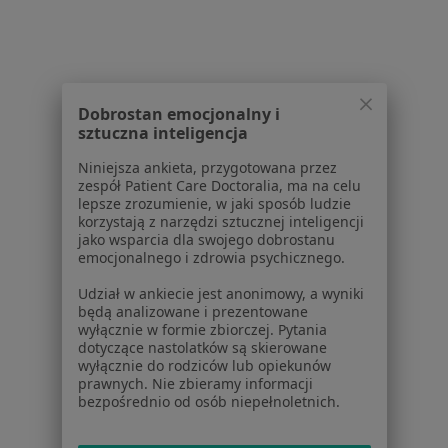
Baza wiedzy
Centrum Pomocy dla Specjalisty
Kontakt
ZnanyLekarz - Strona główna
Dobrostan emocjonalny i
ZnanyLekarz Sp. z o.o.
sztuczna inteligencja
ul. Kolejowa 5/7
Niniejsza ankieta, przygotowana przez
01-217 Warszawa, Polska
zespół Patient Care Doctoralia, ma na celu
lepsze zrozumienie, w jaki sposób ludzie
NIP: ⁠7010224868
korzystają z narzędzi sztucznej inteligencji
KRS: ⁠0000347997
jako wsparcia dla swojego dobrostanu
emocjonalnego i zdrowia psychicznego.
REGON: ⁠142276657
Udział w ankiecie jest anonimowy, a wyniki
Sąd Rejonowy dla m.st. Warszawy w Warszawie XII
będą analizowane i prezentowane
wyłącznie w formie zbiorczej. Pytania
Wydział Gospodarczy KRS
dotyczące nastolatków są skierowane
wyłącznie do rodziców lub opiekunów
Facebook
otwiera się w nowej karcie
prawnych. Nie zbieramy informacji
bezpośrednio od osób niepełnoletnich.