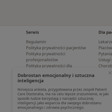
Serwis
Dla pa
Regulamin
Lekarz
Polityka prywatności pacjentów
Placów
Polityka prywatności
Pytani
profesjonalistów
Usługi 
Polityka prywatności dla
Choro
profesjonalistów, których dane
Pomoc
Dobrostan emocjonalny i sztuczna
pozyskaliśmy samodzielnie
Aplika
inteligencja
Polityka cookies
Blog d
Niniejsza ankieta, przygotowana przez zespół Patient
Jak działają wyniki wyszukiwania
Care Doctoralia, ma na celu lepsze zrozumienie, w jaki
Dostępność
sposób ludzie korzystają z narzędzi sztucznej
O nas
inteligencji jako wsparcia dla swojego dobrostanu
emocjonalnego i zdrowia psychicznego.
Praca
Rekrutujemy!