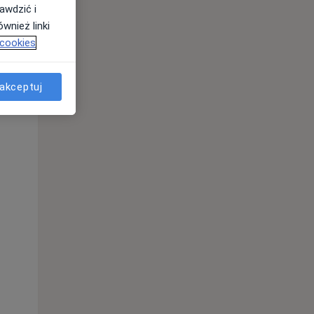
awdzić i
wnież linki
 cookies
Wt,
Śr,
Czw,
11 Sie
12 Sie
13 Sie
akceptuj