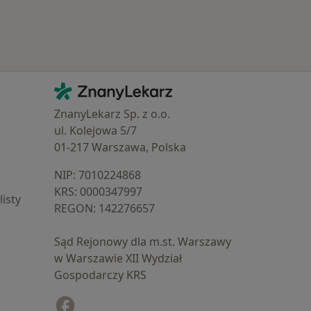
Kontakt
ZnanyLekarz - Strona główna
ZnanyLekarz Sp. z o.o.
ul. Kolejowa 5/7
01-217 Warszawa, Polska
NIP: ⁠7010224868
KRS: ⁠0000347997
isty
REGON: ⁠142276657
Sąd Rejonowy dla m.st. Warszawy
w Warszawie XII Wydział
Gospodarczy KRS
Facebook
otwiera się w nowej karcie