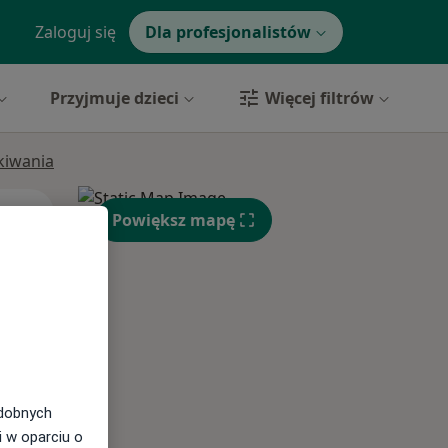
Zaloguj się
Dla profesjonalistów
Przyjmuje dzieci
Więcej filtrów
ukiwania
Wt,
Śr,
Czw,
Powiększ mapę
11 Sie
12 Sie
13 Sie
odobnych
i w oparciu o