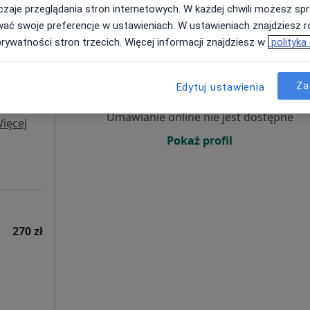
270 zł
zaje przeglądania stron internetowych. W każdej chwili możesz spr
wać swoje preferencje w ustawieniach. W ustawieniach znajdziesz ró
prywatności stron trzecich. Więcej informacji znajdziesz w
polityka
rum
Dziś
Jutro
Ndz,
Pon,
7 Sie
8 Sie
9 Sie
10 Sie
Za
Edytuj ustawienia
Umawianie online nie jest dostępne
ięcej
Pokaż profil
270 zł