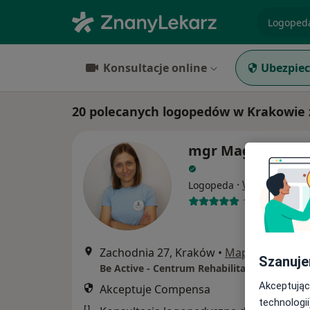
specjaliz
Konsultacje online
Ubezpiec
20 polecanych logopedów w Krakowie
mgr Magdalena 
·
Więcej
Logopeda
14 opinii
Zachodnia 27, Kraków
•
Mapa
Szanuje
Be Active - Centrum Rehabilitacji i Osteopati
Akceptując
Akceptuje Compensa
technologii