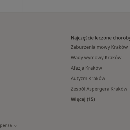
Najczęście leczone chorob
Zaburzenia mowy Kraków
Wady wymowy Kraków
Afazja Kraków
Autyzm Kraków
Zespół Aspergera Kraków
Więcej (15)
ramach Compensa
Więcej w kategorii: 
pensa
asto
Zmień miasto