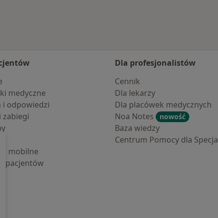
cjentów
Dla profesjonalistów
e
Cennik
ki medyczne
Dla lekarzy
a i odpowiedzi
Dla placówek medycznych
i zabiegi
Noa Notes
nowość
by
Baza wiedzy
Centrum Pomocy dla Specjal
cje mobilne
la pacjentów