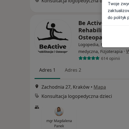
Konsultacja logopedyczna dzieci
Twoje zwyc
zaktualizo
do polityk 
Be Active - Cent
Rehabilitacji i
Osteopatii
Logopedia, Rehabilitacja
·
W
medyczna, Fizjoterapia
614 opinii
Adres 1
Adres 2
Zachodnia 27, Kraków
•
Mapa
Konsultacja logopedyczna dzieci
mgr Magdalena
Panek