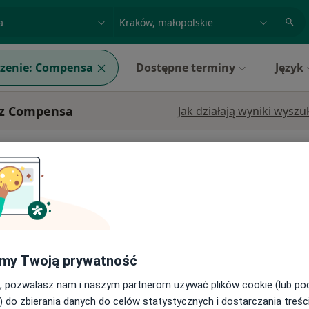
acja, badanie lub nazwisko
miasto lub dzielnica
zenie:
Compensa
Dostępne terminy
Język
 z Compensa
Jak działają wyniki wysz
Panek
Dziś
Jutro
Ndz,
Pon,
7 Sie
8 Sie
9 Sie
10 Sie
Umawianie online nie jest dostępne
Poproś o wizytę
my Twoją prywatność
i
, pozwalasz nam i naszym partnerom używać plików cookie (lub p
) do zbierania danych do celów statystycznych i dostarczania treśc