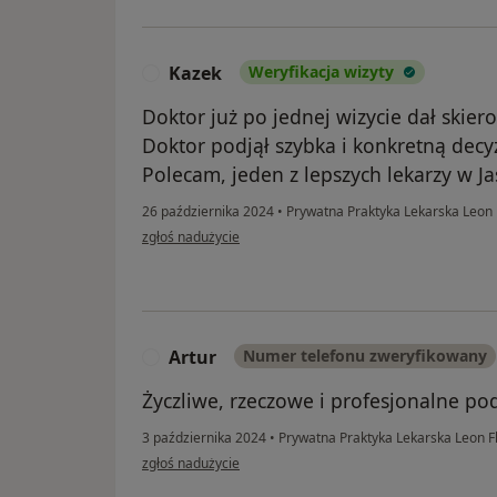
Kazek
Weryfikacja wizyty
K
Doktor już po jednej wizycie dał skier
Doktor podjął szybka i konkretną decy
Polecam, jeden z lepszych lekarzy w Ja
26 października 2024
•
Prywatna Praktyka Lekarska Leon 
w opinii użytkownika Kazek
zgłoś nadużycie
Artur
Numer telefonu zweryfikowany
A
Życzliwe, rzeczowe i profesjonalne pod
3 października 2024
•
Prywatna Praktyka Lekarska Leon F
w opinii użytkownika Artur
zgłoś nadużycie