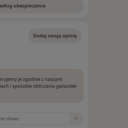
według ubezpieczenia
Dodaj swoją opinię
rujemy je zgodnie z naszymi
iach i sposobie obliczania gwiazdek
ięcej o opiniach
niach