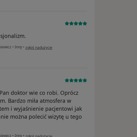
esjonalizm.
w opinii użytkownika Irena
kiewicz
•
Inny
•
zgłoś nadużycie
Pan doktor wie co robi. Oprócz
om. Bardzo miła atmosfera w
tem i wyjaśnienie pacjentowi jak
nie można polecić wizytę u tego
w opinii użytkownika CZKun38
kiewicz
•
Inny
•
zgłoś nadużycie