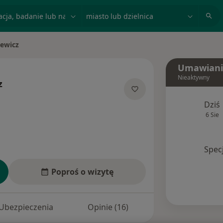
acja, badanie lub nazwisko
miasto lub dzielnica
iewicz
Umawiani
Nieaktywny
z
lizacjach
Dziś
6 Sie
Spec
Poproś o wizytę
Ubezpieczenia
Opinie (16)