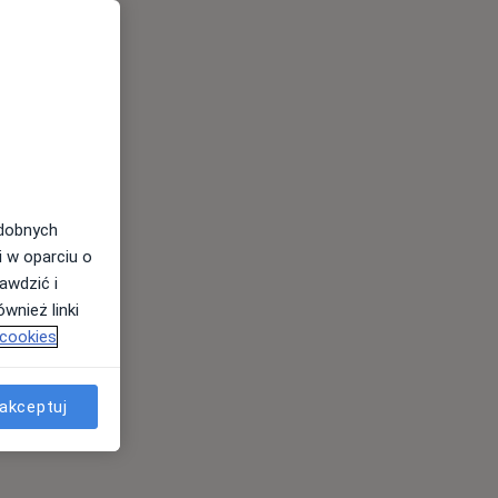
odobnych
i w oparciu o
awdzić i
wnież linki
 cookies
akceptuj