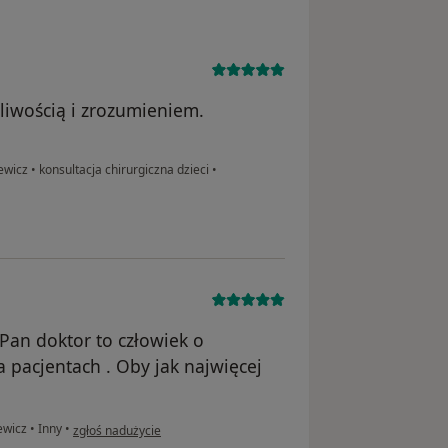
liwością i zrozumieniem.
iewicz
•
konsultacja chirurgiczna dzieci
•
.Pan doktor to człowiek o
 pacjentach . Oby jak najwięcej
w opinii użytkownika J J
iewicz
•
Inny
•
zgłoś nadużycie