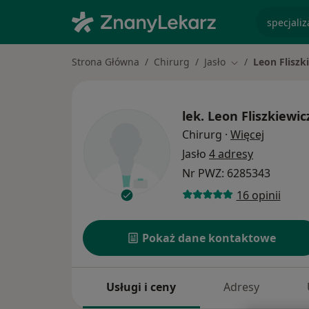
specjaliz
Strona Główna
Chirurg
Jasło
Leon Fliszk
Zmień miasto
lek.
Leon Fliszkiewic
O specja
Chirurg
·
Więcej
Jasło
4 adresy
Nr PWZ: 6285343
16 opinii
Pokaż dane kontaktowe
Usługi i ceny
Adresy