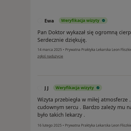
Ewa
Weryfikacja wizyty
E
Pan Doktor wykazał się ogromną cierp
Serdecznie dziękuję.
14 marca 2025
•
Prywatna Praktyka Lekarska Leon Fliszk
w opinii użytkownika Ewa
zgłoś nadużycie
J J
Weryfikacja wizyty
J
Wizyta przebiegła w miłej atmosferze 
cudownym sercu . Bardzo zależy mu na
było takich lekarzy .
16 lutego 2025
•
Prywatna Praktyka Lekarska Leon Fliszk