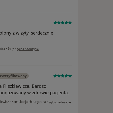
lony z wizyty, serdecznie
w opinii użytkownika Adam
wicz
•
Inny
•
zgłoś nadużycie
 zweryfikowany
Fliszkiewicza. Bardzo
aangażowany w zdrowie pacjenta.
w opinii użytkownika Wojciech Owczarski
kiewicz
•
Konsultacja chirurgiczna
•
zgłoś nadużycie