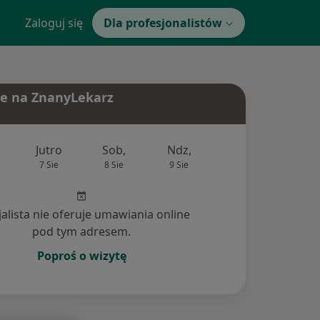
Zaloguj się
Dla profesjonalistów
e na ZnanyLekarz
Jutro
Sob,
Ndz,
Pon,
Wt,
7 Sie
8 Sie
9 Sie
10 Sie
11 Si
jalista nie oferuje umawiania online
pod tym adresem.
Poproś o wizytę