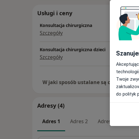
Usługi i ceny
Konsultacja chirurgiczna
Szczegóły
Konsultacja chirurgiczna dzieci
Szanuje
Szczegóły
Akceptując
technologii
Twoje zwyc
W jaki sposób ustalane są ceny?
zaktualizo
do polityk 
Adresy (4)
Adres 1
Adres 2
Adres 3
Adres