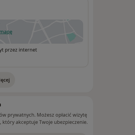
 mapę
wiera się w nowej karcie
t przez internet
ęcej
adresie
h
ntów prywatnych. Możesz opłacić wizytę
ę, który akceptuje Twoje ubezpieczenie.