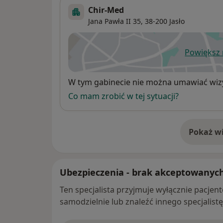
Chir-Med
Jana Pawła II 35,
38-200
Jasło
Powiększ
ot
Dostępność
W tym gabinecie nie można umawiać wizy
Co mam zrobić w tej sytuacji?
Pokaż wi
o 
Ubezpieczenia - brak akceptowanyc
Ten specjalista przyjmuje wyłącznie pacje
samodzielnie lub znaleźć innego specjalist