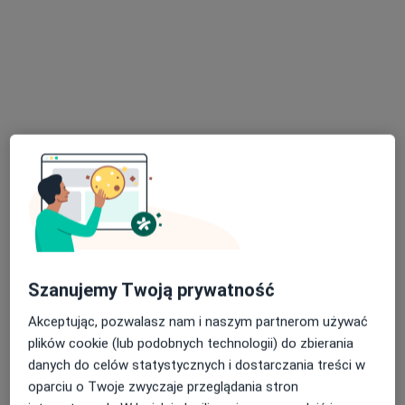
Dostępni specjaliści
Specjaliści znajdują się poza Ząbkowice Śląskie,
dolnośląskie, w obszarach bliskich Twojemu
wyszukiwaniu.
lek. Julia Rymaszewska
Szanujemy Twoją prywatność
Lekarz wykonujący zabiegi medycyny estetycznej, W trakcie
Akceptując, pozwalasz nam i naszym partnerom używać
·
Więcej
specjalizacji (Dermatolog)
plików cookie (lub podobnych technologii) do zbierania
20 opinii
danych do celów statystycznych i dostarczania treści w
Adres
Online
oparciu o Twoje zwyczaje przeglądania stron