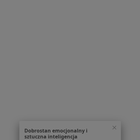
Medyk
Medycyna estetyczna, Laryngologia
os. Tęczowe 5g, Dzierżoniów
•
Mapa
Konsultacja z zakresu medycyny estetycznej
Brak dostępnych specjalistów z wolnymi terminami w tym centrum medycznym.
Pokaż profil
Powiązane
|
Oferty pracy - Lekarz wykonujący
wyszukiwania
zabiegi medycyny estetycznej
W pobliżu Ząbkowic Śląskich
Lekarze wykonujący zabiegi medycyny estetycznej
w Świdnicy
Dobrostan emocjonalny i
Lekarze wykonujący zabiegi medycyny estetycznej
sztuczna inteligencja
w Wałbrzychu