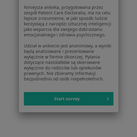
Niniejsza ankieta, przygotowana przez
Lekarze wykonujący zabiegi medycyny estetycznej
zespół Patient Care Doctoralia, ma na celu
w Polanicy-Zdroju
lepsze zrozumienie, w jaki sposób ludzie
korzystają z narzędzi sztucznej inteligencji
Lekarze wykonujący zabiegi medycyny estetycznej
jako wsparcia dla swojego dobrostanu
emocjonalnego i zdrowia psychicznego.
w Strzelinie
Udział w ankiecie jest anonimowy, a wyniki
Lekarze wykonujący zabiegi medycyny estetycznej
będą analizowane i prezentowane
w Dzierżoniowie
wyłącznie w formie zbiorczej. Pytania
dotyczące nastolatków są skierowane
Więcej (14)
wyłącznie do rodziców lub opiekunów
Więcej w kategorii: W pobliżu Ząbkowic Śląski
prawnych. Nie zbieramy informacji
bezpośrednio od osób niepełnoletnich.
Najczęstsze schorzenia
Blizny Ząbkowice Śląskie
Start survey
Ból uszu Ząbkowice Śląskie
Brodawki łojotokowe Ząbkowice Śląskie
Bruksizm Ząbkowice Śląskie