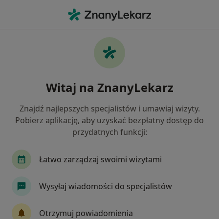
Me
Lekarz Wykonujący Zabiegi Medycyny Estetycznej • Ząbkowice Śląskie, dolnośląskie
Filtry
Ubezpieczenie
Mapa
Polecani lekarze wykonujący zabiegi
Witaj na ZnanyLekarz
medycyny estetycznej w Ząbkowicach
Śląskich
Znajdź najlepszych specjalistów i umawiaj wizyty.
Jak działają wyniki wyszukiwania
Pobierz aplikację, aby uzyskać bezpłatny dostęp do
przydatnych funkcji:
Wybierz swoje ubezpieczenie
Łatwo zarządzaj swoimi wizytami
Wysyłaj wiadomości do specjalistów
Otrzymuj powiadomienia