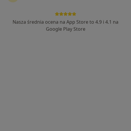
dr Aleksandra Wójcicka
Nasza średnia ocena na App Store to 4.9 i 4.1 na
·
Więcej
Lekarz wykonujący zabiegi medycyny estetycznej
Google Play Store
205 opinii
Adres
Online
Rodzinna 101, Kłodzko
•
Mapa
Medycyna estetyczna - Dr Aleksandra Wójcicka
Konsultacja z zakresu medycyny estetycznej
150 zł
Specjalista nie oferuje umawiania online pod tym adresem.
Poproś o wizytę