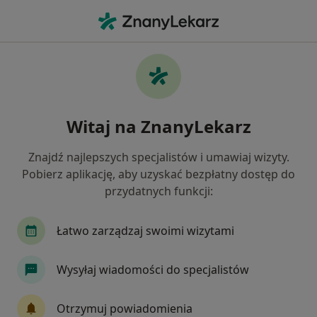
Me
Lekarz Wykonujący Zabiegi Medycyny Estetycznej • Plewiska, wielkopolskie
Filtry
Ubezpieczenie
Mapa
Polecani lekarze wykonujący zabiegi
Witaj na ZnanyLekarz
medycyny estetycznej w Plewiskach
Jak działają wyniki wyszukiwania
Znajdź najlepszych specjalistów i umawiaj wizyty.
Pobierz aplikację, aby uzyskać bezpłatny dostęp do
przydatnych funkcji:
Wybierz swoje ubezpieczenie
NFZ
Łatwo zarządzaj swoimi wizytami
Wysyłaj wiadomości do specjalistów
Otrzymuj powiadomienia