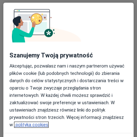
Poproś o wizytę
Szanujemy Twoją prywatność
Akceptując, pozwalasz nam i naszym partnerom używać
lek. Jakub Przybylski
plików cookie (lub podobnych technologii) do zbierania
Lekarz wykonujący zabiegi medycyny estetycznej, Chirurg
danych do celów statystycznych i dostarczania treści w
·
Więcej
plastyczny
oparciu o Twoje zwyczaje przeglądania stron
160 opinii
internetowych. W każdej chwili możesz sprawdzić i
zaktualizować swoje preferencje w ustawieniach. W
Adres 1
Adres 2
ustawieniach znajdziesz również linki do polityk
prywatności stron trzecich. Więcej informacji znajdziesz
ul. Kamiennogórska 9, Poznań
•
Mapa
w
polityka cookies
ETHICA Clinic