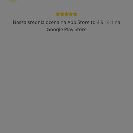
Nasza średnia ocena na App Store to 4.9 i 4.1 na
lek. Anna Piasecki
Google Play Store
·
Więcej
Lekarz wykonujący zabiegi medycyny estetycznej
39 opinii
Adres
Online
Złotowska 51b/4, Poznań
•
Mapa
Vilda Clinic
Konsultacja z zakresu medycyny estetycznej
250 zł
Specjalista nie oferuje umawiania online pod tym adresem.
Poproś o wizytę