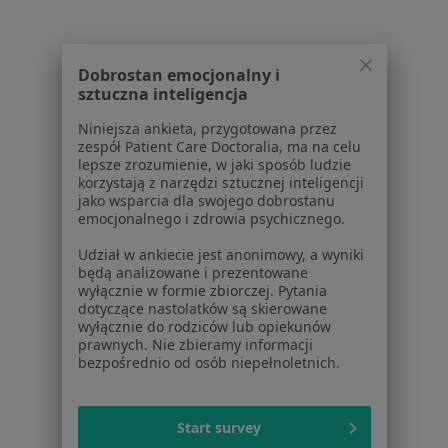
1
2
3
Powiązane
|
Oferty pracy - Lekarz wykonujący
Dobrostan emocjonalny i
wyszukiwania
zabiegi medycyny estetycznej
sztuczna inteligencja
W pobliżu Plewisk
Niniejsza ankieta, przygotowana przez
zespół Patient Care Doctoralia, ma na celu
Lekarze wykonujący zabiegi medycyny estetycznej
lepsze zrozumienie, w jaki sposób ludzie
w Poznaniu
korzystają z narzędzi sztucznej inteligencji
jako wsparcia dla swojego dobrostanu
Lekarze wykonujący zabiegi medycyny estetycznej
emocjonalnego i zdrowia psychicznego.
w Swarzędzu
Udział w ankiecie jest anonimowy, a wyniki
Lekarze wykonujący zabiegi medycyny estetycznej
będą analizowane i prezentowane
wyłącznie w formie zbiorczej. Pytania
w Suchym Lasie
dotyczące nastolatków są skierowane
wyłącznie do rodziców lub opiekunów
Lekarze wykonujący zabiegi medycyny estetycznej
prawnych. Nie zbieramy informacji
w Śremie
bezpośrednio od osób niepełnoletnich.
Lekarze wykonujący zabiegi medycyny estetycznej
w Tarnowie Podgórnym
Start survey