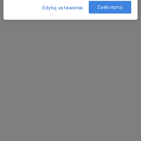
Kwas hialuronowy
od 1 200 zł
Zaakceptuj
Edytuj ustawienia
Specjalista nie oferuje umawiania online pod tym adresem.
Poproś o wizytę
lek. Dominika Kunysz-Schwermer
Lekarz wykonujący zabiegi medycyny estetycznej
68 opinii
Adres
Online