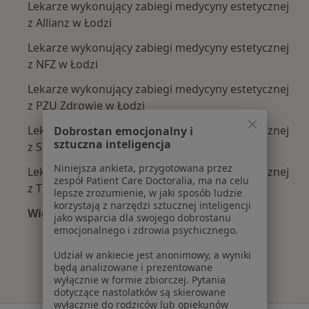
Lekarze wykonujący zabiegi medycyny estetycznej
z Allianz w Łodzi
Lekarze wykonujący zabiegi medycyny estetycznej
z NFZ w Łodzi
Lekarze wykonujący zabiegi medycyny estetycznej
z PZU Zdrowie w Łodzi
Lekarze wykonujący zabiegi medycyny estetycznej
Dobrostan emocjonalny i
sztuczna inteligencja
z Signal Iduna w Łodzi
Niniejsza ankieta, przygotowana przez
Lekarze wykonujący zabiegi medycyny estetycznej
zespół Patient Care Doctoralia, ma na celu
z TU Zdrowie w Łodzi
lepsze zrozumienie, w jaki sposób ludzie
korzystają z narzędzi sztucznej inteligencji
Więcej (2)
jako wsparcia dla swojego dobrostanu
Więcej w kategorii: Najpopularniejsze ubezpie
emocjonalnego i zdrowia psychicznego.
Udział w ankiecie jest anonimowy, a wyniki
będą analizowane i prezentowane
wyłącznie w formie zbiorczej. Pytania
dotyczące nastolatków są skierowane
wyłącznie do rodziców lub opiekunów