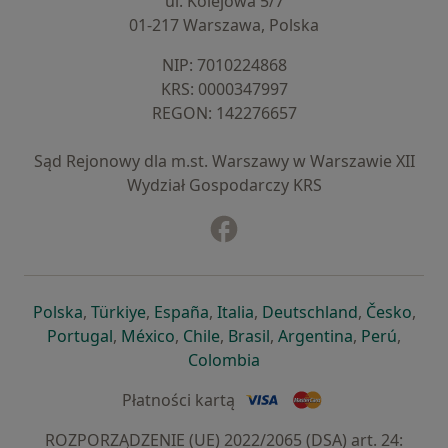
ul. Kolejowa 5/7
01-217 Warszawa, Polska
NIP: ⁠7010224868
KRS: ⁠0000347997
REGON: ⁠142276657
Sąd Rejonowy dla m.st. Warszawy w Warszawie XII
Wydział Gospodarczy KRS
Facebook
otwiera się w nowej karcie
otwiera się w nowej karcie
otwiera się w nowej karcie
otwiera się w nowej karcie
otwiera się w nowej karci
otwiera się
otwi
Polska
,
Türkiye
,
España
,
Italia
,
Deutschland
,
Česko
,
otwiera się w nowej karcie
otwiera się w nowej karcie
otwiera się w nowej karcie
otwiera się w nowej kar
otwiera się 
otwier
Portugal
,
México
,
Chile
,
Brasil
,
Argentina
,
Perú
,
otwiera się w nowej karc
Colombia
Płatności kartą
ROZPORZĄDZENIE (UE) 2022/2065 (DSA) art. 24: