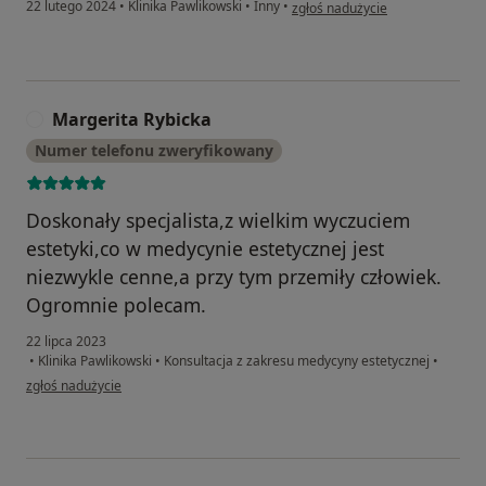
w opinii użytkownika Filip B
22 lutego 2024
•
Klinika Pawlikowski
•
Inny
•
zgłoś nadużycie
Margerita Rybicka
M
Numer telefonu zweryfikowany
Doskonały specjalista,z wielkim wyczuciem
estetyki,co w medycynie estetycznej jest
niezwykle cenne,a przy tym przemiły człowiek.
Ogromnie polecam.
22 lipca 2023
•
Klinika Pawlikowski
•
Konsultacja z zakresu medycyny estetycznej
•
w opinii użytkownika Margerita Rybicka
zgłoś nadużycie