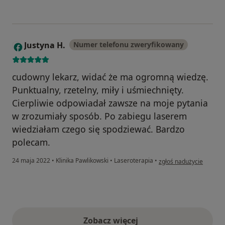
Justyna H.
Numer telefonu zweryfikowany
J
cudowny lekarz, widać że ma ogromną wiedzę.
Punktualny, rzetelny, miły i uśmiechnięty.
Cierpliwie odpowiadał zawsze na moje pytania
w zrozumiały sposób. Po zabiegu laserem
wiedziałam czego się spodziewać. Bardzo
polecam.
w opinii użytkownika Jus
24 maja 2022
•
Klinika Pawlikowski
•
Laseroterapia
•
zgłoś nadużycie
Zobacz więcej