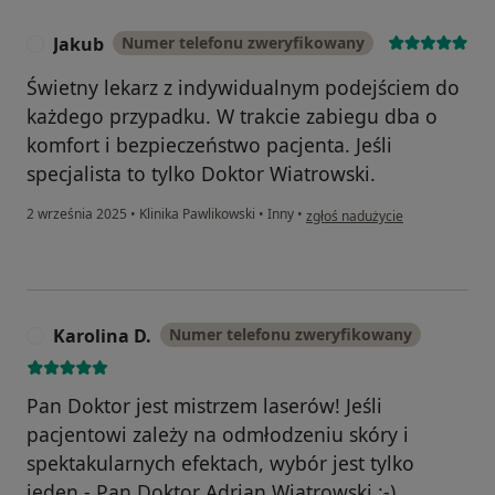
Jakub
Numer telefonu zweryfikowany
J
Świetny lekarz z indywidualnym podejściem do
każdego przypadku. W trakcie zabiegu dba o
komfort i bezpieczeństwo pacjenta. Jeśli
specjalista to tylko Doktor Wiatrowski.
w opinii użytkownika Jakub
2 września 2025
•
Klinika Pawlikowski
•
Inny
•
zgłoś nadużycie
Karolina D.
Numer telefonu zweryfikowany
K
Pan Doktor jest mistrzem laserów! Jeśli
pacjentowi zależy na odmłodzeniu skóry i
spektakularnych efektach, wybór jest tylko
jeden - Pan Doktor Adrian Wiatrowski :-)