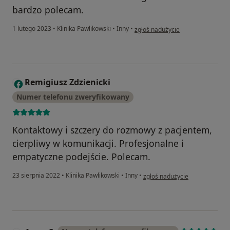
bardzo polecam.
w opinii użytkownika Mercedes
1 lutego 2023
•
Klinika Pawlikowski
•
Inny
•
zgłoś nadużycie
Remigiusz Zdzienicki
R
Numer telefonu zweryfikowany
Kontaktowy i szczery do rozmowy z pacjentem,
cierpliwy w komunikacji. Profesjonalne i
empatyczne podejście. Polecam.
w opinii użytkownika Remigiusz
23 sierpnia 2022
•
Klinika Pawlikowski
•
Inny
•
zgłoś nadużycie