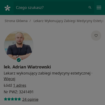
Me
Czego szukasz?
Strona Główna
Lekarz Wykonujący Zabiegi Medycyny Estetyc
lek.
Adrian Wiatrowski
Lekarz wykonujący zabiegi medycyny estetycznej
·
O specjalizacjach
Więcej
Łódź
1 adres
Nr PWZ: 3241491
24 opinie