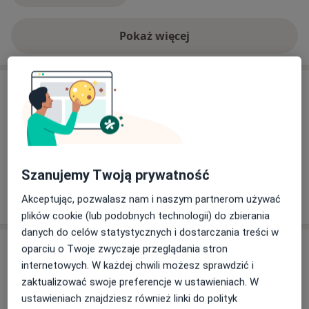
Pokaż więcej
o doświadczeniu
Usługi i ceny
Konsultacja z zakresu medycyny
estetycznej
Umów wizytę
270 zł
Szczegóły
Szanujemy Twoją prywatność
W jaki sposób ustalane są ceny?
Akceptując, pozwalasz nam i naszym partnerom używać
plików cookie (lub podobnych technologii) do zbierania
danych do celów statystycznych i dostarczania treści w
Adres
oparciu o Twoje zwyczaje przeglądania stron
internetowych. W każdej chwili możesz sprawdzić i
Klinika Pawlikowski
zaktualizować swoje preferencje w ustawieniach. W
Radwańska 26,
Polesie
, 90-541
Łódź
ustawieniach znajdziesz również linki do polityk