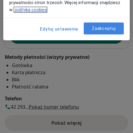
prywatności stron trzecich. Więcej informacji znajdziesz
w
polityka cookies
Powiększ mapę
otwiera się w nowej karcie
Zaakceptuj
Edytuj ustawienia
Dostępność
Pokaż kalendarz
Metody płatności (wizyty prywatne)
Gotówka
Karta płatnicza
Blik
Płatność ratalna
Telefon
42 293...
Pokaż numer telefonu
Pokaż więcej
o adresie