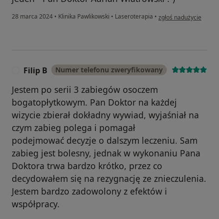
w opinii użytkownika K
28 marca 2024
•
Klinika Pawlikowski
•
Laseroterapia
•
zgłoś nadużycie
Filip B
Numer telefonu zweryfikowany
F
Jestem po serii 3 zabiegów osoczem
bogatopłytkowym. Pan Doktor na każdej
wizycie zbierał dokładny wywiad, wyjaśniał na
czym zabieg polega i pomagał
podejmować decyzje o dalszym leczeniu. Sam
zabieg jest bolesny, jednak w wykonaniu Pana
Doktora trwa bardzo krótko, przez co
decydowałem się na rezygnację ze znieczulenia.
Jestem bardzo zadowolony z efektów i
współpracy.