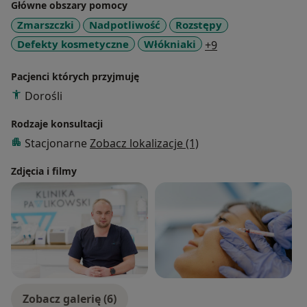
Główne obszary pomocy
umiejętności uczestnicząc w licznych kursach i
Zmarszczki
Nadpotliwość
Rozstępy
zjazdach, ponadto ukończyłem studia podyplomowe
a11y_sr_more_di
Defekty kosmetyczne
Włókniaki
+9
"Medycyna Estetyczna" na Wyższej Szkole Technicznej
w Katowicach.
Pacjenci których przyjmuję
Wykonywane zabiegi:
- toksyna botulinowa
Dorośli
- wypełniacze- kwas hialuronowy
Rodzaje konsultacji
- mezoterapia
Stacjonarne
Zobacz lokalizacje (1)
- lipoliza iniekcyjna
- osocze bogatopłytkowe i fibryna bogatopłytkowa
Zdjęcia i filmy
- zabiegi łączone
- laseroterapia
Zobacz galerię (6)