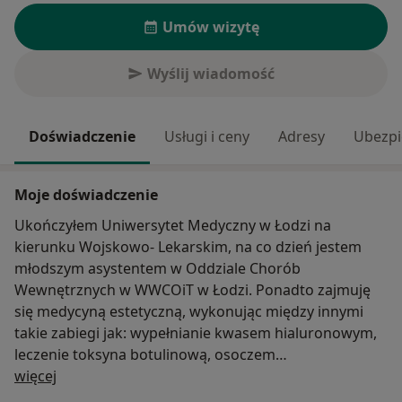
Umów wizytę
Wyślij wiadomość
Doświadczenie
Usługi i ceny
Adresy
Ubezpi
Moje doświadczenie
Ukończyłem Uniwersytet Medyczny w Łodzi na
kierunku Wojskowo- Lekarskim, na co dzień jestem
młodszym asystentem w Oddziale Chorób
Wewnętrznych w WWCOiT w Łodzi. Ponadto zajmuję
się medycyną estetyczną, wykonując między innymi
takie zabiegi jak: wypełnianie kwasem hialuronowym,
leczenie toksyna botulinową, osoczem
O mnie
bogatopłytkowym, lipoliza, mezoterapia, laseroterapia,
więcej
leczenie nadpotliwości. Stale poszerzam swoje