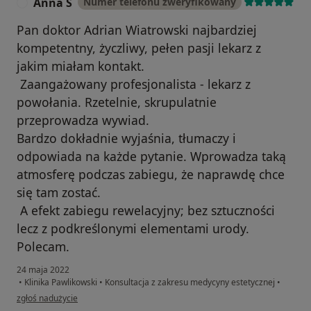
Anna S
Numer telefonu zweryfikowany
A
Pan doktor Adrian Wiatrowski najbardziej
kompetentny, życzliwy, pełen pasji lekarz z
jakim miałam kontakt.
Zaangażowany profesjonalista - lekarz z
powołania. Rzetelnie, skrupulatnie
przeprowadza wywiad.
Bardzo dokładnie wyjaśnia, tłumaczy i
odpowiada na każde pytanie. Wprowadza taką
atmosferę podczas zabiegu, że naprawdę chce
się tam zostać.
A efekt zabiegu rewelacyjny; bez sztuczności
lecz z podkreślonymi elementami urody.
Polecam.
24 maja 2022
•
Klinika Pawlikowski
•
Konsultacja z zakresu medycyny estetycznej
•
w opinii użytkownika Anna S
zgłoś nadużycie