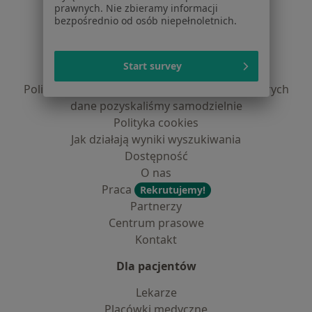
prawnych. Nie zbieramy informacji
Serwis
bezpośrednio od osób niepełnoletnich.
Regulamin
Polityka prywatności pacjentów
Start survey
Polityka prywatności profesjonalistów
Polityka prywatności dla profesjonalistów, których
dane pozyskaliśmy samodzielnie
Polityka cookies
Jak działają wyniki wyszukiwania
Dostępność
O nas
Praca
Rekrutujemy!
Partnerzy
Centrum prasowe
Kontakt
Dla pacjentów
Lekarze
Placówki medyczne