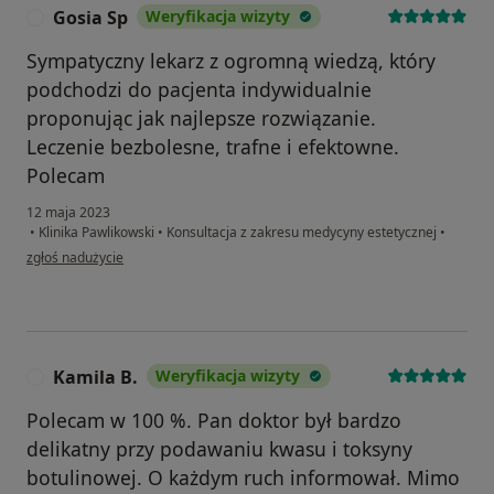
Gosia Sp
Weryfikacja wizyty
G
Sympatyczny lekarz z ogromną wiedzą, który
podchodzi do pacjenta indywidualnie
proponując jak najlepsze rozwiązanie.
Leczenie bezbolesne, trafne i efektowne.
Polecam
12 maja 2023
•
Klinika Pawlikowski
•
Konsultacja z zakresu medycyny estetycznej
•
w opinii użytkownika Gosia Sp
zgłoś nadużycie
Kamila B.
Weryfikacja wizyty
K
Polecam w 100 %. Pan doktor był bardzo
delikatny przy podawaniu kwasu i toksyny
botulinowej. O każdym ruch informował. Mimo