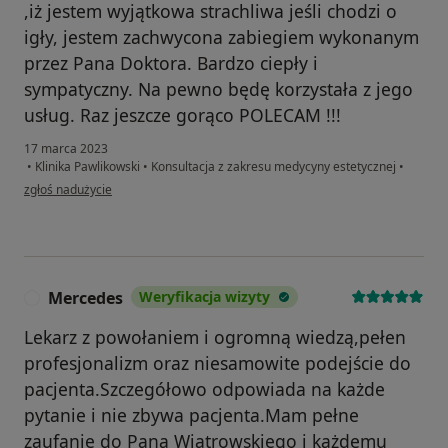
,iż jestem wyjątkowa strachliwa jeśli chodzi o
igły, jestem zachwycona zabiegiem wykonanym
przez Pana Doktora. Bardzo ciepły i
sympatyczny. Na pewno będę korzystała z jego
usług. Raz jeszcze gorąco POLECAM !!!
17 marca 2023
•
Klinika Pawlikowski
•
Konsultacja z zakresu medycyny estetycznej
•
w opinii użytkownika Kamila B.
zgłoś nadużycie
Mercedes
Weryfikacja wizyty
M
Lekarz z powołaniem i ogromną wiedzą,pełen
profesjonalizm oraz niesamowite podejście do
pacjenta.Szczegółowo odpowiada na każde
pytanie i nie zbywa pacjenta.Mam pełne
zaufanie do Pana Wiatrowskiego i każdemu