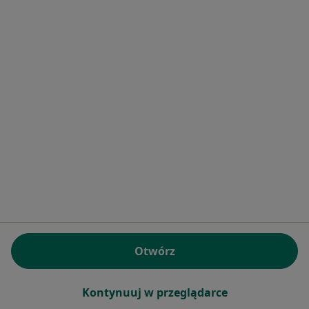
Basirat Beatrycze Erinfolami
Internista
Bema 6, Szubin
•
Mapa
Niepubliczny Zakład Opieki Zdrowotnej "MEDYK"
Specjalista nie oferuje umawiania online pod tym adresem.
Poproś o wizytę
Otwórz
Kontynuuj w przeglądarce