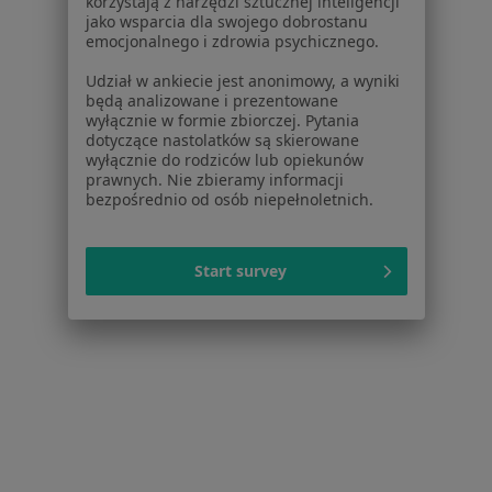
korzystają z narzędzi sztucznej inteligencji
1 opinia
jako wsparcia dla swojego dobrostanu
emocjonalnego i zdrowia psychicznego.
Adres 1
Adres 2
Udział w ankiecie jest anonimowy, a wyniki
będą analizowane i prezentowane
Winnica 3a, Szubin
•
Mapa
wyłącznie w formie zbiorczej. Pytania
dotyczące nastolatków są skierowane
Niepubliczny Zakład Opieki Zdrowotnej "Lekarz Domowy" Maria Lorek, Alicja Kubiak w Szubinie
wyłącznie do rodziców lub opiekunów
Specjalista nie oferuje umawiania online pod tym adresem.
prawnych. Nie zbieramy informacji
bezpośrednio od osób niepełnoletnich.
Poproś o wizytę
Start survey
Lekarz Domowy