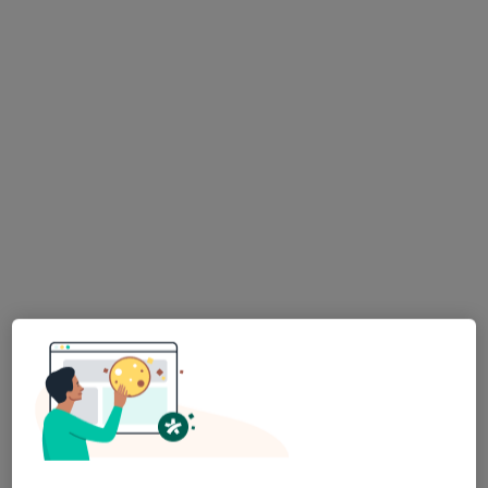
Dostępni specjaliści
Specjaliści znajdują się poza Szubin, kujawsko-
pomorskie, w obszarach bliskich Twojemu
wyszukiwaniu.
lek. Dominika Bąk-Kuczkowska
·
Więcej
Lekarz rodzinny
75 opinii
Kocanki 1, Białe Błota
•
Mapa
Gabinet Lekarski Dominika Bąk-Kuczkowska