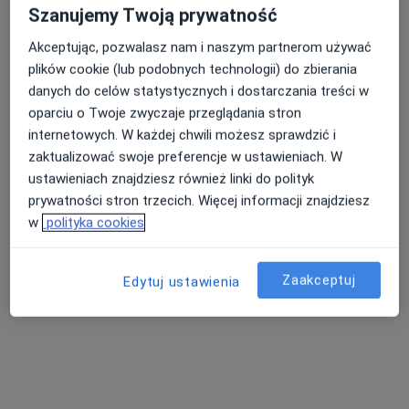
Konsultacja internistyczna
220 zł
Szanujemy Twoją prywatność
Specjalista nie oferuje umawiania online pod tym adresem.
Akceptując, pozwalasz nam i naszym partnerom używać
plików cookie (lub podobnych technologii) do zbierania
Poproś o wizytę
danych do celów statystycznych i dostarczania treści w
oparciu o Twoje zwyczaje przeglądania stron
internetowych. W każdej chwili możesz sprawdzić i
zaktualizować swoje preferencje w ustawieniach. W
ustawieniach znajdziesz również linki do polityk
prywatności stron trzecich. Więcej informacji znajdziesz
w
polityka cookies
Zaakceptuj
Edytuj ustawienia
Bezpieczne płatności
lek. Paula Jędrzejowska
·
Więcej
W trakcie specjalizacji (Lekarz rodzinny)
4 opinie
Juliana Fałata 12, Bydgoszcz
•
Mapa