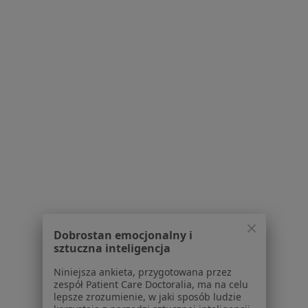
Kubiak w Szubinie
·
Więcej
Medycyna rodzinna, Interna, Reumatologia
1 opinia
Winnica 3a, Szubin
•
Mapa
Brak dostępnych specjalistów z wolnymi terminami w tym centrum medycznym.
Pokaż profil
Dobrostan emocjonalny i
sztuczna inteligencja
Niniejsza ankieta, przygotowana przez
Maria Lorek
zespół Patient Care Doctoralia, ma na celu
lepsze zrozumienie, w jaki sposób ludzie
Lekarz rodzinny, Internista, Reumatolog