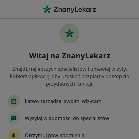
Me
Lekarz Rodzinny • Szubin, kujawsko-pomorskie
Filtry
Ubezpieczenie
Mapa
Polecani lekarze rodzinni w Szubinie
Witaj na ZnanyLekarz
Jak działają wyniki wyszukiwania
Znajdź najlepszych specjalistów i umawiaj wizyty.
Pobierz aplikację, aby uzyskać bezpłatny dostęp do
Wybierz swoje ubezpieczenie
przydatnych funkcji:
Łatwo zarządzaj swoimi wizytami
Wysyłaj wiadomości do specjalistów
Otrzymuj powiadomienia