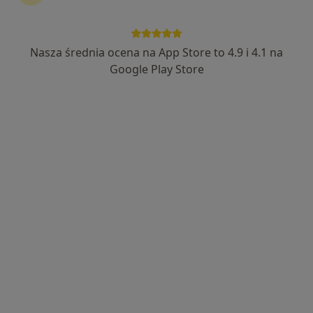
lek. Błażej Przybysławski
·
Więcej
Pulmonolog, Internista
Nasza średnia ocena na App Store to 4.9 i 4.1 na
268 opinii
Google Play Store
Ekspert w diagnostyce raka płuca
Egzamin z chorób płuc zdany najlepiej w Polsce
Pacjenci doceniają mnie za zaangażowanie
Adres
Online
Harcerska 2, Szubin
•
Mapa
Centrum Medyczne Primomedica
Specjalista nie oferuje umawiania online pod tym adresem.
Poproś o wizytę