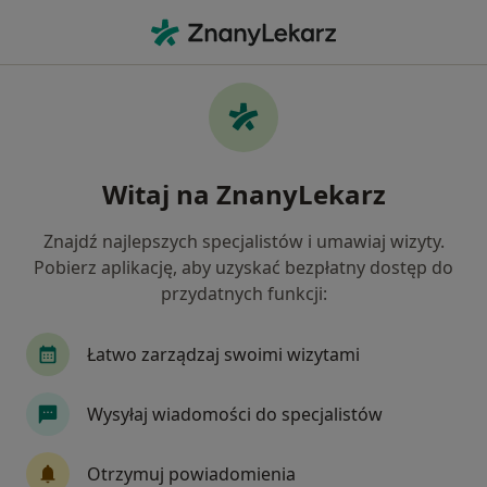
Me
Lekarz Rodzinny • Lubicz, kujawsko-pomorskie
Filtry
Mapa
Polecani lekarze rodzinni w Lubiczu
Witaj na ZnanyLekarz
Jak działają wyniki wyszukiwania
Znajdź najlepszych specjalistów i umawiaj wizyty.
Pobierz aplikację, aby uzyskać bezpłatny dostęp do
przydatnych funkcji:
Łatwo zarządzaj swoimi wizytami
Wysyłaj wiadomości do specjalistów
lek. Stanisław Roman Hapyn
Internista
Otrzymuj powiadomienia