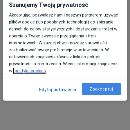
Szanujemy Twoją prywatność
Poproś o wizytę
Akceptując, pozwalasz nam i naszym partnerom używać
plików cookie (lub podobnych technologii) do zbierania
danych do celów statystycznych i dostarczania treści w
oparciu o Twoje zwyczaje przeglądania stron
internetowych. W każdej chwili możesz sprawdzić i
zaktualizować swoje preferencje w ustawieniach. W
ustawieniach znajdziesz również linki do polityk
prywatności stron trzecich. Więcej informacji znajdziesz
w
polityka cookies
dr n. med. Sylwia Elżbieta Raczko
·
Więcej
Lekarz rodzinny
Zaakceptuj
Edytuj ustawienia
33 opinie
Stefana Batorego 18-22, Toruń
•
Mapa
Nasz Lekarz Przychodnie Medyczne
Konsultacja lekarza rodzinnego
200 zł
Specjalista nie oferuje umawiania online pod tym adresem.