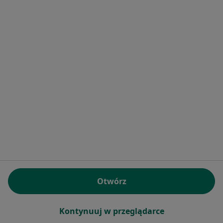
Waldemar Mirosław Chomicki
Internista
1 opinia
Dobrzejewice 62 , Dobrzejewice
•
Mapa
Samodzielny Publiczny Zakład Opieki Zdrowotnej w Obrowie z siedzibą w Dobrzejewicach - Gminny Ośrodek Zdrowia - Gabinet Lekarza POZ
Specjalista nie oferuje umawiania online pod tym adresem.
Poproś o wizytę
Otwórz
Kontynuuj w przeglądarce