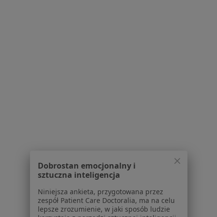
Poproś o wizytę
lek. Ilona Olszak-Szot
·
Więcej
Pediatra, Nefrolog
Konstytucji 3 Maja, Toruń
•
Mapa
Wojewódzki Szpital Zespolony im. Ludwika Rydygiera w Toruniu
Dobrostan emocjonalny i
sztuczna inteligencja
Konsultacja pediatryczna
Brak ceny
Niniejsza ankieta, przygotowana przez
Specjalista nie oferuje umawiania online pod tym adresem.
zespół Patient Care Doctoralia, ma na celu
lepsze zrozumienie, w jaki sposób ludzie
Poproś o wizytę