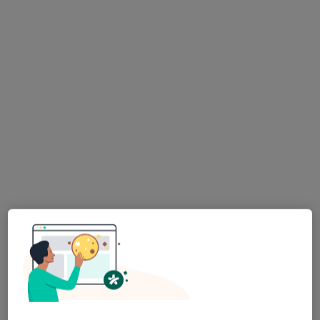
lek. Katarzyna Ostrowska
·
Więcej
Lekarz rodzinny
43 opinie
Adres 1
Adres 2
Adres 3
Targowa 16B, Toruń
•
Mapa
Medyk Dla Ciebie
Konsultacja lekarza rodzinnego
220 zł
Specjalista nie oferuje umawiania online pod tym adresem.