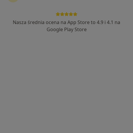
5 opinii
Jasia I Małgosi 12, Toruń
•
Mapa
Indywidualna Specjalistyczna Praktyka Lekarska Lekarska Stanisław Hapyn
Nasza średnia ocena na App Store to 4.9 i 4.1 na
Konsultacja internistyczna
Brak ceny
Google Play Store
Specjalista nie oferuje umawiania online pod tym adresem.
Poproś o wizytę
Dostępni specjaliści
Specjaliści znajdują się poza Lubicz, kujawsko-
pomorskie, w obszarach bliskich Twojemu
wyszukiwaniu.