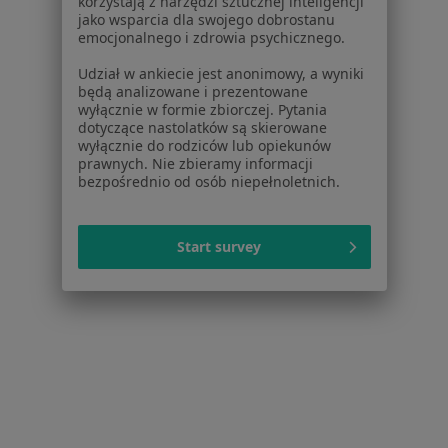
korzystają z narzędzi sztucznej inteligencji
jako wsparcia dla swojego dobrostanu
emocjonalnego i zdrowia psychicznego.
Udział w ankiecie jest anonimowy, a wyniki
będą analizowane i prezentowane
wyłącznie w formie zbiorczej. Pytania
dotyczące nastolatków są skierowane
wyłącznie do rodziców lub opiekunów
prawnych. Nie zbieramy informacji
bezpośrednio od osób niepełnoletnich.
lek. Anna Ossowska
·
Więcej
Start survey
Pediatra
4 opinie
Widokowa 8, Lubicz
•
Mapa
Gabinet Pediatryczny
Konsultacja pediatryczna
od 200 zł
Specjalista nie oferuje umawiania online pod tym adresem.
Poproś o wizytę