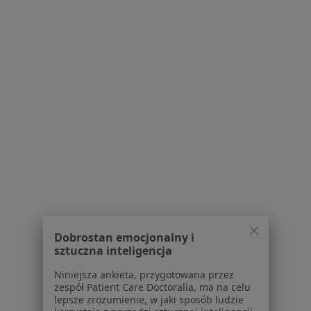
Elżbieta Wenerska
Lekarz rodzinny
10 opinii
Dworcowa 20, Drzycim
•
Mapa
Przychodnia Rodzinna w Drzycimiu
Dobrostan emocjonalny i
Konsultacja internistyczna
Brak ceny
sztuczna inteligencja
Specjalista nie oferuje umawiania online pod tym adresem.
Niniejsza ankieta, przygotowana przez
zespół Patient Care Doctoralia, ma na celu
lepsze zrozumienie, w jaki sposób ludzie
Poproś o wizytę