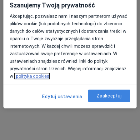
Szanujemy Twoją prywatność
Akceptując, pozwalasz nam i naszym partnerom używać
Bezpieczne płatności
plików cookie (lub podobnych technologii) do zbierania
IN-VIVO
danych do celów statystycznych i dostarczania treści w
oparciu o Twoje zwyczaje przeglądania stron
·
Więcej
Medycyna rodzinna, Pediatria, Ginekologia
internetowych. W każdej chwili możesz sprawdzić i
213 opinii
zaktualizować swoje preferencje w ustawieniach. W
Kaszubska 17h, Bydgoszcz
•
Mapa
ustawieniach znajdziesz również linki do polityk
Brak dostępnych specjalistów z wolnymi terminami w tym centrum medycznym.
prywatności stron trzecich. Więcej informacji znajdziesz
w
polityka cookies
Pokaż profil
Zaakceptuj
Edytuj ustawienia