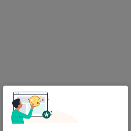
Bezpieczne płatności
Neo-Med Centrum Medyczne
·
Więcej
Medycyna rodzinna, Radiologia, Flebologia
212 opinii
Józefa Wybickiego 45/1, Grudziądz
•
Mapa
Brak dostępnych specjalistów z wolnymi terminami w tym centrum medycznym.
Pokaż profil