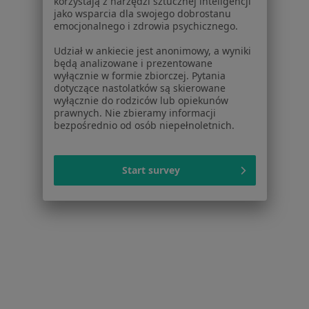
korzystają z narzędzi sztucznej inteligencji
jako wsparcia dla swojego dobrostanu
emocjonalnego i zdrowia psychicznego.
Udział w ankiecie jest anonimowy, a wyniki
będą analizowane i prezentowane
wyłącznie w formie zbiorczej. Pytania
dotyczące nastolatków są skierowane
wyłącznie do rodziców lub opiekunów
prawnych. Nie zbieramy informacji
bezpośrednio od osób niepełnoletnich.
lek. Waldemar Gajewski
·
Więcej
Lekarz rodzinny, Pediatra
Start survey
Dolne Wymiary 26, Chełmno
•
Mapa
Indywidualna Specjalistyczna Praktyka Lekarska
Badania diagnostyczne
Brak ceny
Specjalista nie oferuje umawiania online pod tym adresem.
Poproś o wizytę