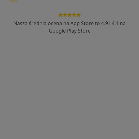
ALMEDIC Przychodnia Rodzinna
·
Więcej
Medycyna rodzinna, Laryngologia, Dermatologia
Nasza średnia ocena na App Store to 4.9 i 4.1 na
269 opinii
Google Play Store
Łowińska 8C, Pruszcz
•
Mapa
Brak dostępnych specjalistów z wolnymi terminami w tym centrum medycznym.
Pokaż profil
dr n. med. Paweł Jakubczyk
·
Więcej
Kardiolog, Internista