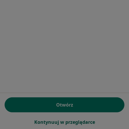
Przychodnia Rodzinna w Drzycimiu
Medycyna rodzinna
20 opinii
Dworcowa 20, Drzycim
•
Mapa
Konsultacja internistyczna
Brak dostępnych specjalistów z wolnymi terminami w tym centrum medycznym.
Pokaż profil
Otwórz
Kontynuuj w przeglądarce