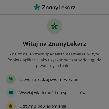
Me
Lekarz Rodzinny • Świecie, kujawsko-pomorskie
Filtry
Ubezpieczenie
Mapa
Polecani lekarze rodzinni w Świeciu
Witaj na ZnanyLekarz
Jak działają wyniki wyszukiwania
Znajdź najlepszych specjalistów i umawiaj wizyty.
Pobierz aplikację, aby uzyskać bezpłatny dostęp do
Wybierz swoje ubezpieczenie
przydatnych funkcji:
Łatwo zarządzaj swoimi wizytami
Wysyłaj wiadomości do specjalistów
Otrzymuj powiadomienia