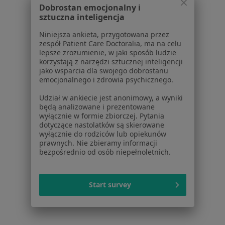
Dla placówek medycznych
Dobrostan emocjonalny i
Noa Notes
nowość
sztuczna inteligencja
Baza wiedzy
Niniejsza ankieta, przygotowana przez
Centrum Pomocy dla Specjalisty
zespół Patient Care Doctoralia, ma na celu
lepsze zrozumienie, w jaki sposób ludzie
Kontakt
korzystają z narzędzi sztucznej inteligencji
ZnanyLekarz - Strona główna
jako wsparcia dla swojego dobrostanu
emocjonalnego i zdrowia psychicznego.
ZnanyLekarz Sp. z o.o.
ul. Kolejowa 5/7
Udział w ankiecie jest anonimowy, a wyniki
będą analizowane i prezentowane
01-217 Warszawa, Polska
wyłącznie w formie zbiorczej. Pytania
dotyczące nastolatków są skierowane
NIP: ⁠7010224868
wyłącznie do rodziców lub opiekunów
KRS: ⁠0000347997
prawnych. Nie zbieramy informacji
REGON: ⁠142276657
bezpośrednio od osób niepełnoletnich.
Sąd Rejonowy dla m.st. Warszawy w Warszawie XII
Start survey
Wydział Gospodarczy KRS
Facebook
otwiera się w nowej karcie