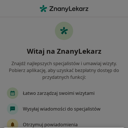
Me
Lekarz Rehabilitacji Medycznej • Radzionków, śląskie
Filtry
Ubezpieczenie:
PZU Zdrowie
20 polecanych lekarzy rehabilitacji
Witaj na ZnanyLekarz
medycznej w Radzionkowie z PZU Zdrowie
Jak działają wyniki wyszukiwania
Znajdź najlepszych specjalistów i umawiaj wizyty.
Pobierz aplikację, aby uzyskać bezpłatny dostęp do
przydatnych funkcji:
Łatwo zarządzaj swoimi wizytami
Wysyłaj wiadomości do specjalistów
lek. Łukasz Niejodek
Otrzymuj powiadomienia
Lekarz rehabilitacji medycznej, W trakcie specjalizacji