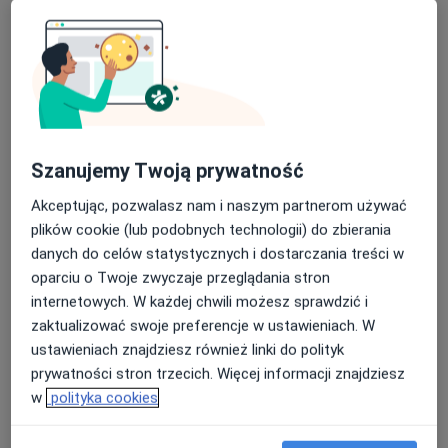
·
Więcej
(Reumatolog)
40 opinii
Nasza średnia ocena na App Store to 4.9 i 4.1 na
Adama Mickiewicza 3/1, Piekary Śląskie
•
Mapa
Google Play Store
Centrum Medyczne Medilux24
Akceptuje PZU Zdrowie
Konsultacja lekarza rehabilitacji medycznej
od 290 zł
Szanujemy Twoją prywatność
Specjalista nie oferuje umawiania online pod tym adresem.
Akceptując, pozwalasz nam i naszym partnerom używać
plików cookie (lub podobnych technologii) do zbierania
Poproś o wizytę
danych do celów statystycznych i dostarczania treści w
oparciu o Twoje zwyczaje przeglądania stron
internetowych. W każdej chwili możesz sprawdzić i
zaktualizować swoje preferencje w ustawieniach. W
ustawieniach znajdziesz również linki do polityk
prywatności stron trzecich. Więcej informacji znajdziesz
w
polityka cookies