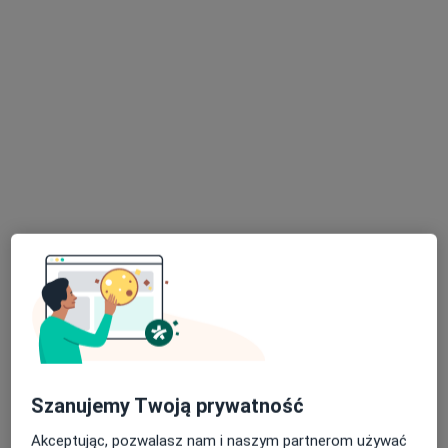
dr n. med. Mateusz Adamkiewicz
·
Więcej
Urolog
193 opinie
Inwalidów Wojennych 79, Piekary Śląskie
•
Mapa
Centrum Medyczne Gabos
Akceptuje PZU Zdrowie
Konsultacja urologiczna
250 zł
Specjalista nie oferuje umawiania online pod tym adresem.
Poproś o wizytę
Szanujemy Twoją prywatność
Akceptując, pozwalasz nam i naszym partnerom używać