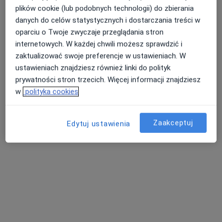
plików cookie (lub podobnych technologii) do zbierania
Centrum Medyczne Gabos
danych do celów statystycznych i dostarczania treści w
·
Więcej
Urologia, Ginekologia, Chirurgia
oparciu o Twoje zwyczaje przeglądania stron
1428 opinii
internetowych. W każdej chwili możesz sprawdzić i
Inwalidów Wojennych 79, Piekary Śląskie
•
Mapa
zaktualizować swoje preferencje w ustawieniach. W
ustawieniach znajdziesz również linki do polityk
Konsultacja urologiczna
250 zł
prywatności stron trzecich. Więcej informacji znajdziesz
Pokaż więcej usług
w
polityka cookies
Brak dostępnych specjalistów z wolnymi terminami w tym centrum medycznym.
Pokaż profil
Zaakceptuj
Edytuj ustawienia
Dostępni specjaliści
Specjaliści znajdują się poza Radzionków, śląskie, w
obszarach bliskich Twojemu wyszukiwaniu.