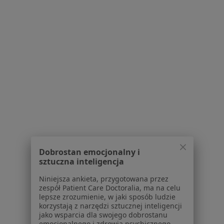
Więcej (15)
Więcej w kategorii: Najczęście leczone chorob
Strona Główna
Urolog
Radzionków
Zmień miasto
Zmień miasto
Pzu Zdrowie
Zmień miasto
Serwis
Dobrostan emocjonalny i
Regulamin
sztuczna inteligencja
Polityka prywatności pacjentów
Niniejsza ankieta, przygotowana przez
Polityka prywatności profesjonalistów
zespół Patient Care Doctoralia, ma na celu
Polityka prywatności dla profesjonalistów, których
lepsze zrozumienie, w jaki sposób ludzie
korzystają z narzędzi sztucznej inteligencji
dane pozyskaliśmy samodzielnie
jako wsparcia dla swojego dobrostanu
Polityka cookies
emocjonalnego i zdrowia psychicznego.