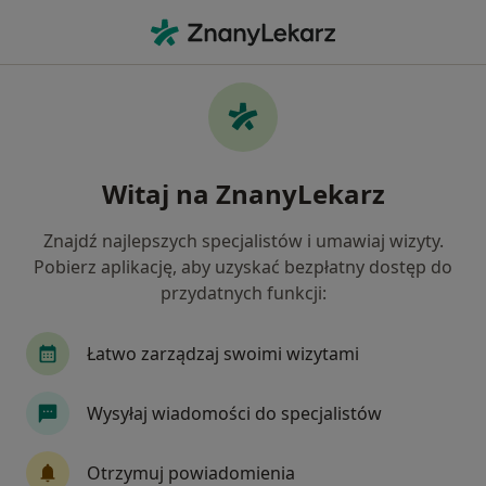
Me
Urolog • Radzionków, śląskie
Filtry
Ubezpieczenie:
PZU Zdrowie
20 polecanych urologów w Radzionkowie z
Witaj na ZnanyLekarz
PZU Zdrowie
Jak działają wyniki wyszukiwania
Znajdź najlepszych specjalistów i umawiaj wizyty.
Pobierz aplikację, aby uzyskać bezpłatny dostęp do
przydatnych funkcji:
Łatwo zarządzaj swoimi wizytami
Wysyłaj wiadomości do specjalistów
dr Michał Gierek
Otrzymuj powiadomienia
·
Więcej
Urolog, Androlog