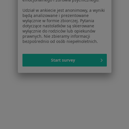
Jak działają wyniki wyszukiwania
Udział w ankiecie jest anonimowy, a wyniki
Dostępność
będą analizowane i prezentowane
O nas
wyłącznie w formie zbiorczej. Pytania
Praca
dotyczące nastolatków są skierowane
Rekrutujemy!
wyłącznie do rodziców lub opiekunów
Partnerzy
prawnych. Nie zbieramy informacji
Centrum prasowe
bezpośrednio od osób niepełnoletnich.
Kontakt
Dla pacjentów
Start survey
Lekarze
Placówki medyczne
Pytania i odpowiedzi
Usługi i zabiegi
Choroby
Pomoc
Aplikacje mobilne
Blog dla pacjentów
Dla profesjonalistów