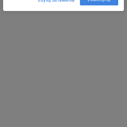
Edytuj ustawienia
A. Naruszewicza 11, Bydgoszcz
•
Mapa
Akademickie Centrum Medyczne
Akceptuje PZU Zdrowie
Specjalista nie oferuje umawiania online pod tym adresem.
Poproś o wizytę
Powiązane wyszukiwania
Specjaliści w ramach PZU Zdrowie
Interniści z PZU Zdrowie w Bydgoszczy
Chirurdzy z PZU Zdrowie w Bydgoszczy
Ortopedzi z PZU Zdrowie w Bydgoszczy
Ginekolodzy z PZU Zdrowie w Bydgoszczy