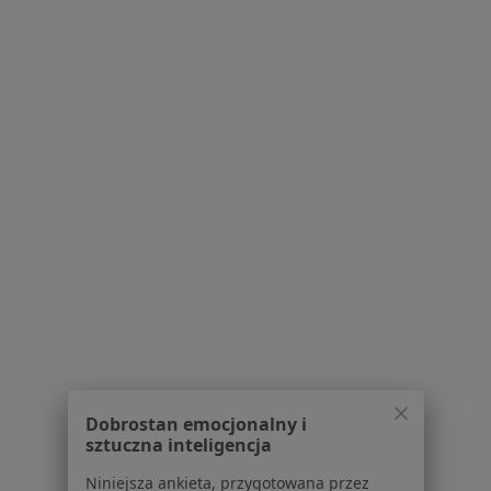
Dla pacjentów
Lekarze
Placówki medyczne
Pytania i odpowiedzi
Usługi i zabiegi
Choroby
Pomoc
Aplikacje mobilne
Blog dla pacjentów
Dla profesjonalistów
Cennik
Dla lekarzy
Dla placówek medycznych
Dobrostan emocjonalny i
Noa Notes
nowość
sztuczna inteligencja
Baza wiedzy
Centrum Pomocy dla Specjalisty
Niniejsza ankieta, przygotowana przez