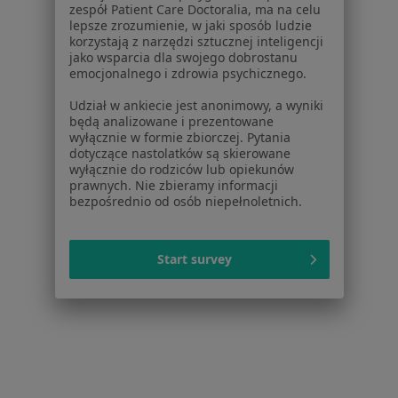
zespół Patient Care Doctoralia, ma na celu
Kontakt
lepsze zrozumienie, w jaki sposób ludzie
ZnanyLekarz - Strona główna
korzystają z narzędzi sztucznej inteligencji
jako wsparcia dla swojego dobrostanu
ZnanyLekarz Sp. z o.o.
emocjonalnego i zdrowia psychicznego.
ul. Kolejowa 5/7
Udział w ankiecie jest anonimowy, a wyniki
01-217 Warszawa, Polska
będą analizowane i prezentowane
wyłącznie w formie zbiorczej. Pytania
NIP: ⁠7010224868
dotyczące nastolatków są skierowane
KRS: ⁠0000347997
wyłącznie do rodziców lub opiekunów
prawnych. Nie zbieramy informacji
REGON: ⁠142276657
bezpośrednio od osób niepełnoletnich.
Sąd Rejonowy dla m.st. Warszawy w Warszawie XII
Wydział Gospodarczy KRS
Start survey
Facebook
otwiera się w nowej karcie
otwiera się w nowej karcie
otwiera się w nowej karcie
otwiera się w nowej karcie
otwiera się w nowej karci
otwiera się
otwi
Polska
,
Türkiye
,
España
,
Italia
,
Deutschland
,
Česko
,
otwiera się w nowej karcie
otwiera się w nowej karcie
otwiera się w nowej karcie
otwiera się w nowej kar
otwiera się 
otwier
Portugal
,
México
,
Chile
,
Brasil
,
Argentina
,
Perú
,