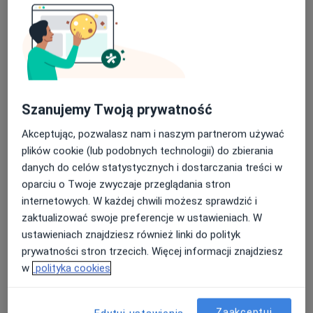
63 opinie
A. Naruszewicza 11, Bydgoszcz
•
Mapa
Nasza średnia ocena na App Store to 4.9 i 4.1 na
Brak dostępnych specjalistów z wolnymi terminami w tym centrum medycznym.
Google Play Store
Pokaż profil
Szanujemy Twoją prywatność
Akceptując, pozwalasz nam i naszym partnerom używać
plików cookie (lub podobnych technologii) do zbierania
danych do celów statystycznych i dostarczania treści w
oparciu o Twoje zwyczaje przeglądania stron
internetowych. W każdej chwili możesz sprawdzić i
zaktualizować swoje preferencje w ustawieniach. W
ustawieniach znajdziesz również linki do polityk
dr n. med. Iwona Dorota Szymkuć-
prywatności stron trzecich. Więcej informacji znajdziesz
w
polityka cookies
Bukowska
·
Więcej
Lekarz rehabilitacji medycznej
6 opinii
Zaakceptuj