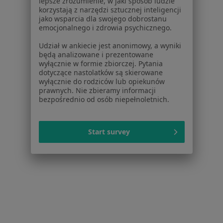
lepsze zrozumienie, w jaki sposób ludzie
korzystają z narzędzi sztucznej inteligencji
Choroba wrzodowa Żywiec
jako wsparcia dla swojego dobrostanu
emocjonalnego i zdrowia psychicznego.
Więcej (15)
Więcej w kategorii: Najczęstsze schorzenia
Udział w ankiecie jest anonimowy, a wyniki
będą analizowane i prezentowane
wyłącznie w formie zbiorczej. Pytania
dotyczące nastolatków są skierowane
Strona Główna
Lekarz Medycyny Pracy
Żywiec
Zmień miasto
Zmień m
wyłącznie do rodziców lub opiekunów
prawnych. Nie zbieramy informacji
bezpośrednio od osób niepełnoletnich.
Start survey
Serwis
Regulamin
Polityka prywatności pacjentów
Polityka prywatności profesjonalistów
Polityka prywatności dla profesjonalistów, których
dane pozyskaliśmy samodzielnie