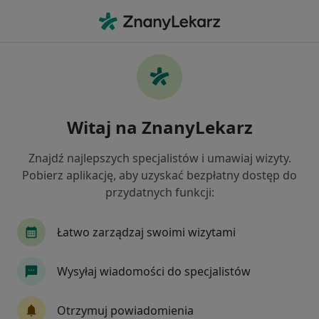
Me
Lekarz Medycyny Pracy • Żywiec, śląskie
Filtry
Mapa
Polecani lekarze medycyny pracy w Żywcu
Witaj na ZnanyLekarz
Jak działają wyniki wyszukiwania
Znajdź najlepszych specjalistów i umawiaj wizyty.
Pobierz aplikację, aby uzyskać bezpłatny dostęp do
przydatnych funkcji:
Łatwo zarządzaj swoimi wizytami
Wysyłaj wiadomości do specjalistów
Joanna Świtek
·
Więcej
Lekarz medycyny pracy
Otrzymuj powiadomienia