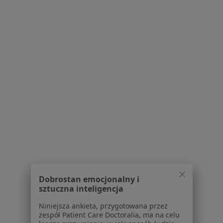
W pobliżu Żywca
Lekarze medycyny pracy w Bielsku-Białej
Lekarze medycyny pracy w Tychach
Lekarze medycyny pracy w Oświęcimiu
Lekarze medycyny pracy w Skoczowie
Lekarze medycyny pracy w Czechowicach-
Dziedzicach
Więcej (14)
Więcej w kategorii: W pobliżu Żywca
Najczęstsze schorzenia
Ból barku Żywiec
Dobrostan emocjonalny i
Ból biodra Żywiec
sztuczna inteligencja
Ból kolana Żywiec
Niniejsza ankieta, przygotowana przez
zespół Patient Care Doctoralia, ma na celu
Choroba uchyłkowa jelit Żywiec