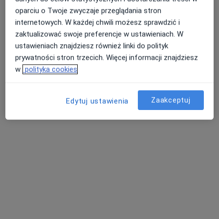
Pokaż profil
oparciu o Twoje zwyczaje przeglądania stron
internetowych. W każdej chwili możesz sprawdzić i
zaktualizować swoje preferencje w ustawieniach. W
ustawieniach znajdziesz również linki do polityk
prywatności stron trzecich. Więcej informacji znajdziesz
w
polityka cookies
Zaakceptuj
Edytuj ustawienia
lek. Anna Nowak
Lekarz medycyny pracy, Internista, Lekarz rehabilitacji
·
Więcej
medycznej
5 opinii
Ul. ŻYWIECKA 142, Bielsko-Biała
•
Mapa
NZOZ SEGA MEDYCYNA PRACY
Badania kierowców
od 200 zł
Specjalista nie oferuje umawiania online pod tym adresem.