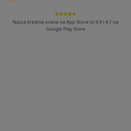
159 opinii
Wiśniowa 6, Kozy
•
Mapa
Gabinet Medycyny Pracy WorkLife med
Nasza średnia ocena na App Store to 4.9 i 4.1 na
Konsultacja lekarza medycyny pracy
od 130 zł
Google Play Store
Specjalista nie oferuje umawiania online pod tym adresem.
Poproś o wizytę
lek. Otylia Krawczyńska
·
Więcej
Lekarz medycyny pracy