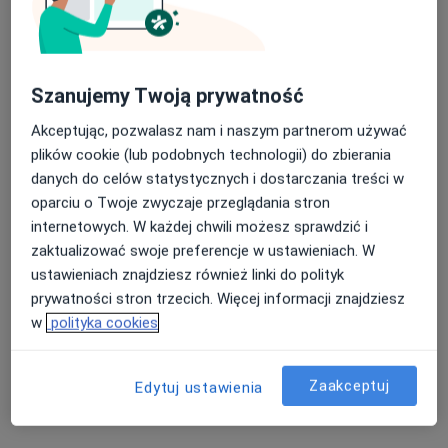
295 opinii
Krystyny i Mariana Barskich 22, Wrocław
•
Mapa
Nasza średnia ocena na App Store to 4.9 i 4.1 na
Wrocław Medical Center
Szanujemy Twoją prywatność
Google Play Store
Akceptuje POLMED
Akceptując, pozwalasz nam i naszym partnerom używać
Konsultacja laryngologiczna
280 zł
plików cookie (lub podobnych technologii) do zbierania
Specjalista nie oferuje umawiania online pod tym adresem.
danych do celów statystycznych i dostarczania treści w
oparciu o Twoje zwyczaje przeglądania stron
Poproś o wizytę
internetowych. W każdej chwili możesz sprawdzić i
zaktualizować swoje preferencje w ustawieniach. W
ustawieniach znajdziesz również linki do polityk
prywatności stron trzecich. Więcej informacji znajdziesz
Powiązane wyszukiwania
w
polityka cookies
Specjaliści w ramach POLMED
Fizjoterapeuci z POLMED w Wrocławiu
Zaakceptuj
Edytuj ustawienia
Interniści z POLMED w Wrocławiu
Gastrolodzy z POLMED w Wrocławiu