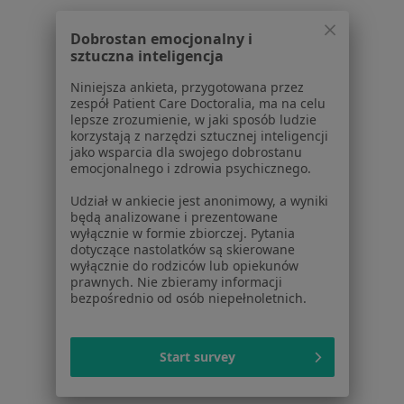
Baza wiedzy
Centrum Pomocy dla Specjalisty
Dobrostan emocjonalny i
sztuczna inteligencja
Kontakt
ZnanyLekarz - Strona główna
Niniejsza ankieta, przygotowana przez
zespół Patient Care Doctoralia, ma na celu
ZnanyLekarz Sp. z o.o.
lepsze zrozumienie, w jaki sposób ludzie
ul. Kolejowa 5/7
korzystają z narzędzi sztucznej inteligencji
01-217 Warszawa, Polska
jako wsparcia dla swojego dobrostanu
emocjonalnego i zdrowia psychicznego.
NIP: ⁠7010224868
Udział w ankiecie jest anonimowy, a wyniki
KRS: ⁠0000347997
będą analizowane i prezentowane
REGON: ⁠142276657
wyłącznie w formie zbiorczej. Pytania
dotyczące nastolatków są skierowane
wyłącznie do rodziców lub opiekunów
Sąd Rejonowy dla m.st. Warszawy w Warszawie XII
prawnych. Nie zbieramy informacji
Wydział Gospodarczy KRS
bezpośrednio od osób niepełnoletnich.
Facebook
otwiera się w nowej karcie
Start survey