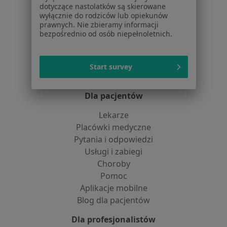
Jak działają wyniki wyszukiwania
dotyczące nastolatków są skierowane
Dostępność
wyłącznie do rodziców lub opiekunów
prawnych. Nie zbieramy informacji
O nas
bezpośrednio od osób niepełnoletnich.
Praca
Rekrutujemy!
Partnerzy
Centrum prasowe
Start survey
Kontakt
Dla pacjentów
Lekarze
Placówki medyczne
Pytania i odpowiedzi
Usługi i zabiegi
Choroby
Pomoc
Aplikacje mobilne
Blog dla pacjentów
Dla profesjonalistów