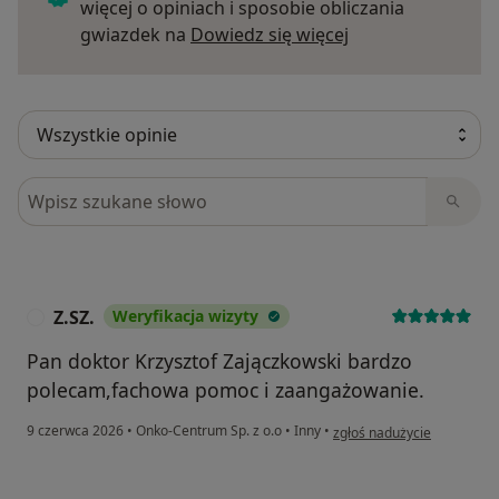
więcej o opiniach i sposobie obliczania
Dowiedz się więce
gwiazdek na
Dowiedz się więcej
Szukaj w opiniach
Z.SZ.
Weryfikacja wizyty
Z
Pan doktor Krzysztof Zajączkowski bardzo
polecam,fachowa pomoc i zaangażowanie.
w opinii użytkownika Z.SZ.
9 czerwca 2026
•
Onko-Centrum Sp. z o.o
•
Inny
•
zgłoś nadużycie