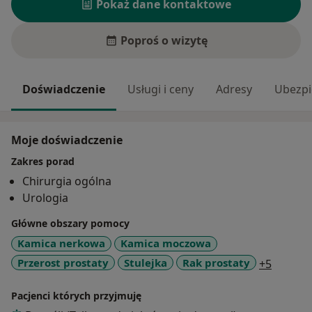
Pokaż dane kontaktowe
Poproś o wizytę
Doświadczenie
Usługi i ceny
Adresy
Ubezpi
Moje doświadczenie
Zakres porad
Chirurgia ogólna
Urologia
Główne obszary pomocy
Kamica nerkowa
Kamica moczowa
a11y_sr
Przerost prostaty
Stulejka
Rak prostaty
+5
Pacjenci których przyjmuję