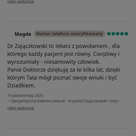
zgłoś nadużycie
Magda
Numer telefonu zweryfikowany
M
Dr Zajączkowski to lekarz z powołaniem , dla
którego każdy pacjent jest równy. Cierpliwy i
wyrozumiały - niesamowity człowiek.
Panie Doktorze dziękuję za te kilka lat, dzięki
którym Tata mógł poznać swoje wnuki i być
Dziadkiem.
19 października 2025
•
Specjalistyczny Gabinet Lekarski - Krzysztof Zajączkowski
•
Inny
•
w opinii użytkownika Magda
zgłoś nadużycie