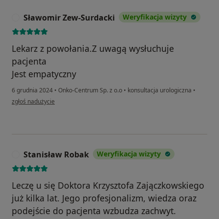
Sławomir Zew-Surdacki
Weryfikacja wizyty
S
Lekarz z powołania.Z uwagą wysłuchuje
pacjenta
Jest empatyczny
6 grudnia 2024
•
Onko-Centrum Sp. z o.o
•
konsultacja urologiczna
•
w opinii użytkownika Sławomir Zew-Surdacki
zgłoś nadużycie
Stanisław Robak
Weryfikacja wizyty
S
Leczę u się Doktora Krzysztofa Zajączkowskiego
już kilka lat. Jego profesjonalizm, wiedza oraz
podejście do pacjenta wzbudza zachwyt.