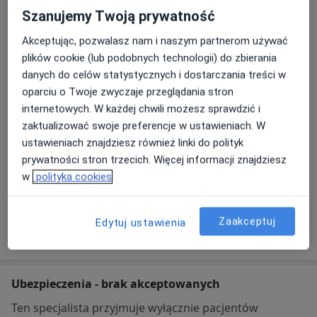
Szanujemy Twoją prywatność
Instytut Medycyny Wsi im. Witolda
Chodźki w Lublinie
Akceptując, pozwalasz nam i naszym partnerom używać
Jaczewskiego 2,
20-950
Lublin
plików cookie (lub podobnych technologii) do zbierania
danych do celów statystycznych i dostarczania treści w
oparciu o Twoje zwyczaje przeglądania stron
Powiększ mapę
otwiera się w nowej karcie
internetowych. W każdej chwili możesz sprawdzić i
zaktualizować swoje preferencje w ustawieniach. W
Dostępność
W tym gabinecie nie można umawiać wizyt przez
ustawieniach znajdziesz również linki do polityk
internet
prywatności stron trzecich. Więcej informacji znajdziesz
w
polityka cookies
Co mam zrobić w tej sytuacji?
Zaakceptuj
Edytuj ustawienia
Pokaż więcej
o adresie
Ubezpieczenia - brak akceptowanych
Ten specjalista przyjmuje wyłącznie pacjentów