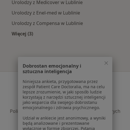
Urolodzy z Medicover w Lublinie
Urolodzy z Enel-med w Lublinie
Urolodzy z Compensa w Lublinie
Więcej (3)
Więcej w kategorii: Najpopularniejsze ubezpie
Dobrostan emocjonalny i
sztuczna inteligencja
Serwis
Niniejsza ankieta, przygotowana przez
zespół Patient Care Doctoralia, ma na celu
Regulamin
lepsze zrozumienie, w jaki sposób ludzie
Polityka prywatności pacjentów
korzystają z narzędzi sztucznej inteligencji
jako wsparcia dla swojego dobrostanu
Polityka prywatności profesjonalistów
emocjonalnego i zdrowia psychicznego.
Polityka prywatności dla profesjonalistów, których
dane pozyskaliśmy samodzielnie
Udział w ankiecie jest anonimowy, a wyniki
będą analizowane i prezentowane
Polityka cookies
wyłącznie w formie zbiorczej. Pytania