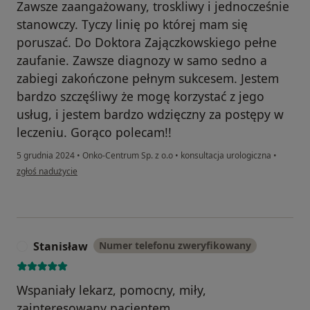
Zawsze zaangażowany, troskliwy i jednocześnie
stanowczy. Tyczy linię po której mam się
poruszać. Do Doktora Zajączkowskiego pełne
zaufanie. Zawsze diagnozy w samo sedno a
zabiegi zakończone pełnym sukcesem. Jestem
bardzo szczęśliwy że mogę korzystać z jego
usług, i jestem bardzo wdzięczny za postępy w
leczeniu. Gorąco polecam!!
5 grudnia 2024
•
Onko-Centrum Sp. z o.o
•
konsultacja urologiczna
•
w opinii użytkownika Stanisław Robak
zgłoś nadużycie
Stanisław
Numer telefonu zweryfikowany
S
Wspaniały lekarz, pomocny, miły,
zainteresowany pacjentem.