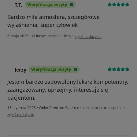
T.T.
Weryfikacja wizyty
T
Bardzo miła atmosfera, szczegółowe
wyjaśnienia, super człowiek
w opinii użytkownika T.T.
6 maja 2025
•
W innym miejscu
•
Inny
•
zgłoś nadużycie
Jerzy
Weryfikacja wizyty
J
Jestem bardzo zadowolony,lekarz kompetentny,
zaangażowany, uprzejmy, interesuje się
pacjentem.
15 stycznia 2025
•
Onko-Centrum Sp. z o.o
•
konsultacja urologiczna
•
w opinii użytkownika Jerzy
zgłoś nadużycie