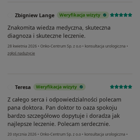
Zbigniew Lange
Weryfikacja wizyty
Z
Znakomita wiedza medyczna, skuteczna
diagnoza i skuteczne leczenie.
28 kwietnia 2026
•
Onko-Centrum Sp. z o.o
•
konsultacja urologiczna
•
w opinii użytkownika Zbigniew Lange
zgłoś nadużycie
Teresa
Weryfikacja wizyty
T
Z całego serca i odpowiedzialności polecam
pana doktora. Pan doktor to oaza spokoju
bardzo szczegółowo dopytuje i doradza jak
najlepsze leczenie. Polecam serdecznie.
20 stycznia 2026
•
Onko-Centrum Sp. z o.o
•
konsultacja urologiczna
•
w opinii użytkownika Teresa