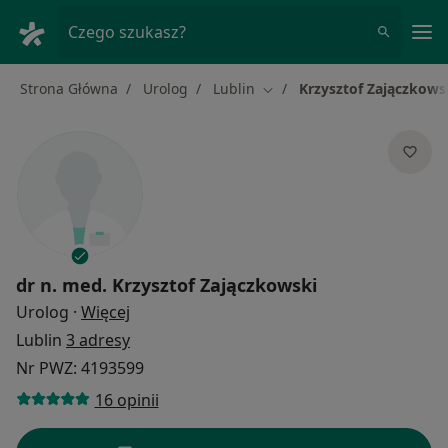
Me
Czego szukasz?
Strona Główna
Urolog
Lublin
Krzysztof Zajączkows
Zmień miasto
dr n. med.
Krzysztof Zajączkowski
O specjalizacjach
Urolog
·
Więcej
Lublin
3 adresy
Nr PWZ: 4193599
16 opinii