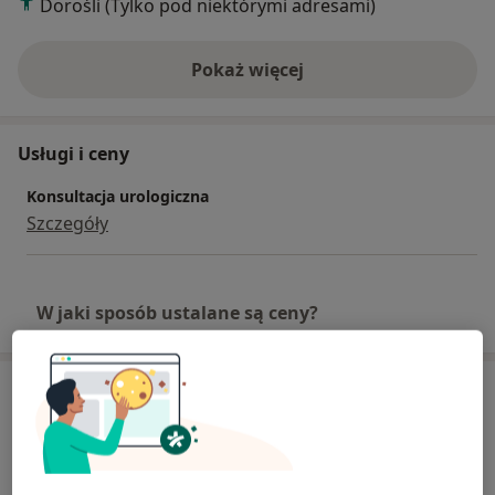
Dorośli (Tylko pod niektórymi adresami)
Pokaż więcej
o doświadczeniu
Usługi i ceny
Konsultacja urologiczna
Szczegóły
W jaki sposób ustalane są ceny?
Adresy (3)
Adres 1
Adres 2
Adres 3