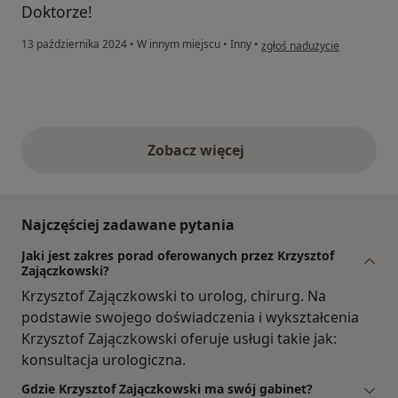
Doktorze!
w opinii użytkownika Zenon
13 października 2024
•
W innym miejscu
•
Inny
•
zgłoś nadużycie
Zobacz więcej
opinie powyżej
Najczęściej zadawane pytania
Jaki jest zakres porad oferowanych przez Krzysztof
Zajączkowski?
Krzysztof Zajączkowski to urolog, chirurg. Na
podstawie swojego doświadczenia i wykształcenia
Krzysztof Zajączkowski oferuje usługi takie jak:
konsultacja urologiczna.
Gdzie Krzysztof Zajączkowski ma swój gabinet?