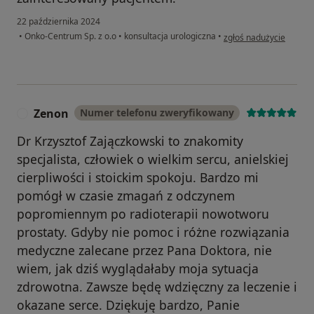
22 października 2024
w opinii użytkownika St
•
Onko-Centrum Sp. z o.o
•
konsultacja urologiczna
•
zgłoś nadużycie
Zenon
Numer telefonu zweryfikowany
Z
Dr Krzysztof Zajączkowski to znakomity
specjalista, człowiek o wielkim sercu, anielskiej
cierpliwości i stoickim spokoju. Bardzo mi
pomógł w czasie zmagań z odczynem
popromiennym po radioterapii nowotworu
prostaty. Gdyby nie pomoc i różne rozwiązania
medyczne zalecane przez Pana Doktora, nie
wiem, jak dziś wyglądałaby moja sytuacja
zdrowotna. Zawsze będę wdzięczny za leczenie i
okazane serce. Dziękuję bardzo, Panie