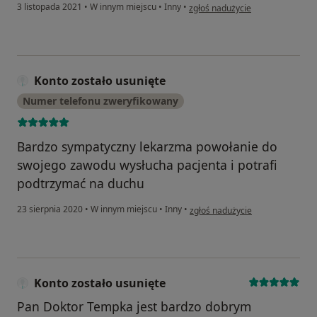
w opinii użytkownika Góralka
3 listopada 2021
•
W innym miejscu
•
Inny
•
zgłoś nadużycie
Konto zostało usunięte
Numer telefonu zweryfikowany
Bardzo sympatyczny lekarzma powołanie do
swojego zawodu wysłucha pacjenta i potrafi
podtrzymać na duchu
w opinii użytkownika Konto zosta
23 sierpnia 2020
•
W innym miejscu
•
Inny
•
zgłoś nadużycie
Konto zostało usunięte
Pan Doktor Tempka jest bardzo dobrym