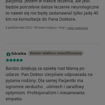
pacjenta. Jestem w trakcie leczenia, ale jeśli
będzie potrzebne dalsze leczenie neurologiczne
to nawet się nie będę zastanawiać tylko jadę 40
km na konsultacje do Pana Doktora.
w opinii użytkownika Żaneta
6 października 2022
•
W innym miejscu
•
Inny
•
zgłoś nadużycie
Góralka
Numer telefonu zweryfikowany
G
Bardzo dziękuję za opiekę nad Mamą po
udarze. Pan Doktor cierpliwie odpowiada na
pytania rodziny. Dla samej Pacjentki ma
ogromne serducho , uśmiech i zaraźliwy
optymizm. Profesjonalizm i niesamowita
empatia.