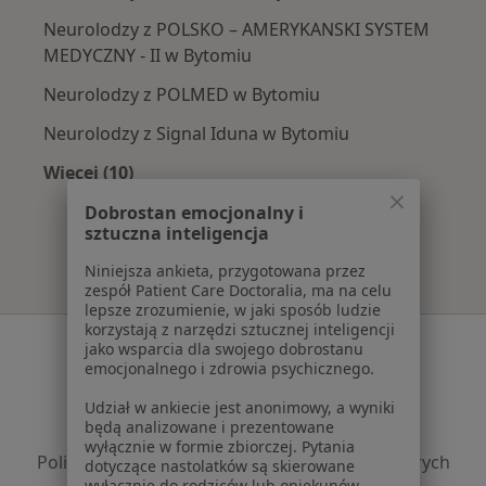
Neurolodzy z POLSKO – AMERYKANSKI SYSTEM
MEDYCZNY - II w Bytomiu
Neurolodzy z POLMED w Bytomiu
Neurolodzy z Signal Iduna w Bytomiu
Więcej (10)
Więcej w kategorii: Najpopularniejsze ubezpi
Dobrostan emocjonalny i
sztuczna inteligencja
Niniejsza ankieta, przygotowana przez
zespół Patient Care Doctoralia, ma na celu
lepsze zrozumienie, w jaki sposób ludzie
korzystają z narzędzi sztucznej inteligencji
Serwis
jako wsparcia dla swojego dobrostanu
emocjonalnego i zdrowia psychicznego.
Regulamin
Udział w ankiecie jest anonimowy, a wyniki
Polityka prywatności pacjentów
będą analizowane i prezentowane
Polityka prywatności profesjonalistów
wyłącznie w formie zbiorczej. Pytania
Polityka prywatności dla profesjonalistów, których
dotyczące nastolatków są skierowane
wyłącznie do rodziców lub opiekunów