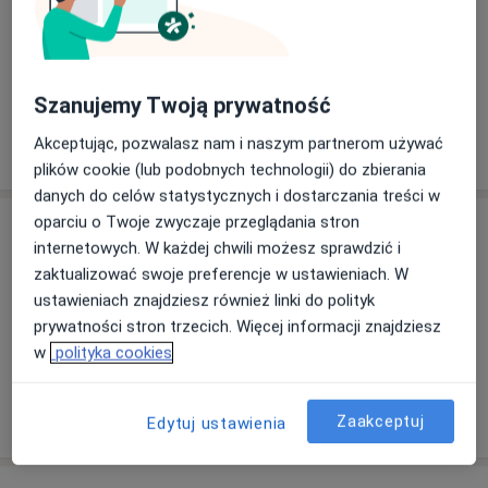
Dostępność
W tym gabinecie nie można umawiać wizyt przez
internet
Co mam zrobić w tej sytuacji?
Szanujemy Twoją prywatność
Pokaż więcej
Akceptując, pozwalasz nam i naszym partnerom używać
o adresie
plików cookie (lub podobnych technologii) do zbierania
danych do celów statystycznych i dostarczania treści w
oparciu o Twoje zwyczaje przeglądania stron
Ubezpieczenia - brak akceptowanych
internetowych. W każdej chwili możesz sprawdzić i
Ten specjalista przyjmuje wyłącznie pacjentów
zaktualizować swoje preferencje w ustawieniach. W
prywatnych. Możesz opłacić wizytę samodzielnie lub
ustawieniach znajdziesz również linki do polityk
znaleźć innego specjalistę, który akceptuje Twoje
prywatności stron trzecich. Więcej informacji znajdziesz
ubezpieczenie.
w
polityka cookies
Szukaj specjalistów według ubezpieczenia
Zaakceptuj
Edytuj ustawienia