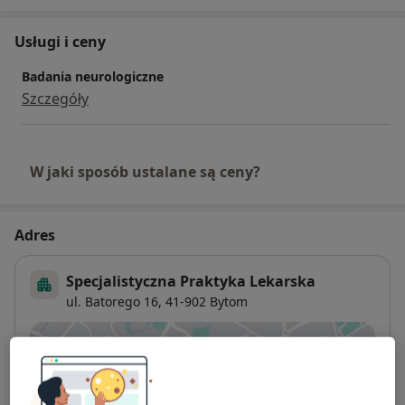
Usługi i ceny
Badania neurologiczne
Szczegóły
W jaki sposób ustalane są ceny?
Adres
Specjalistyczna Praktyka Lekarska
ul. Batorego 16,
41-902
Bytom
Powiększ mapę
otwiera się w nowej karcie