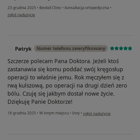
23 grudnia 2025
•
Beskid Clinic
•
konsultacja ortopedyczna
•
w opinii użytkownika Zbigniew
zgłoś nadużycie
Patryk
Numer telefonu zweryfikowany
P
Szczerze polecam Pana Doktora. Jeżeli ktoś
zastanawia się komu poddać swój kręgosłup
operacji to właśnie jemu. Rok męczyłem się z
rwą kulszową, po operacji na drugi dzień zero
bólu. Czuję się jakbym dostał nowe życie.
Dziękuję Panie Doktorze!
w opinii użytkownika Patryk
18 grudnia 2025
•
W innym miejscu
•
Inny
•
zgłoś nadużycie