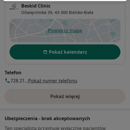
Beskid Clinic
Oświęcimska 39,
43-300
Bielsko-Biała
Powiększ mapę
otwiera się w nowej karcie
Dostępność
Pokaż kalendarz
Telefon
728 21...
Pokaż numer telefonu
Pokaż więcej
o adresie
Ubezpieczenia - brak akceptowanych
Ten specjalista przyjmuje wyłącznie pacjentów