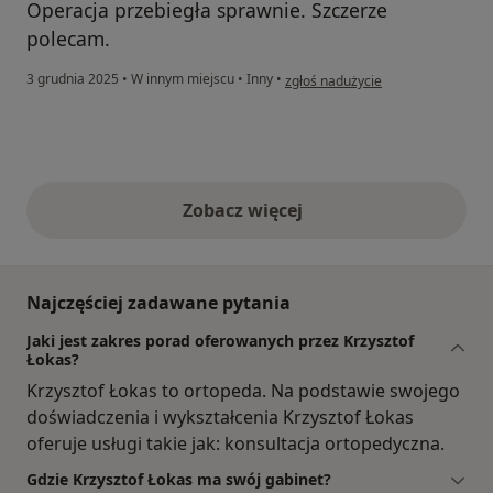
Operacja przebiegła sprawnie. Szczerze
polecam.
w opinii użytkownika Pacjent
3 grudnia 2025
•
W innym miejscu
•
Inny
•
zgłoś nadużycie
Zobacz więcej
opinie powyżej
Najczęściej zadawane pytania
Jaki jest zakres porad oferowanych przez Krzysztof
Łokas?
Krzysztof Łokas to ortopeda. Na podstawie swojego
doświadczenia i wykształcenia Krzysztof Łokas
oferuje usługi takie jak: konsultacja ortopedyczna.
Gdzie Krzysztof Łokas ma swój gabinet?