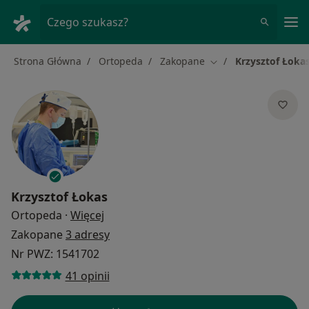
Me
Czego szukasz?
Strona Główna
Ortopeda
Zakopane
Krzysztof Łoka
Zmień miasto
Krzysztof Łokas
O specjalizacjach
Ortopeda
·
Więcej
Zakopane
3 adresy
Nr PWZ: 1541702
41 opinii