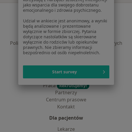
jako wsparcia dla swojego dobrostanu
Serwis
emocjonalnego i zdrowia psychicznego.
Udział w ankiecie jest anonimowy, a wyniki
Regulamin
będą analizowane i prezentowane
Polityka prywatności pacjentów
wyłącznie w formie zbiorczej. Pytania
Polityka prywatności profesjonalistów
dotyczące nastolatków są skierowane
wyłącznie do rodziców lub opiekunów
Polityka prywatności dla profesjonalistów, których
prawnych. Nie zbieramy informacji
dane pozyskaliśmy samodzielnie
bezpośrednio od osób niepełnoletnich.
Polityka cookies
Jak działają wyniki wyszukiwania
Dostępność
Start survey
O nas
Praca
Rekrutujemy!
Partnerzy
Centrum prasowe
Kontakt
Dla pacjentów
Lekarze