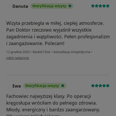
Danuta
Weryfikacja wizyty
D
Wizyta przebiegła w miłej, ciepłej atmosferze.
Pan Doktor rzeczowo wyjaśnił wszystkie
zagadnienia i wątpliwości. Pełen profesjonalizm
i zaangażowanie. Polecam!
12 grudnia 2025
•
Beskid Clinic
•
konsultacja ortopedyczna
•
w opinii użytkownika Danuta
zgłoś nadużycie
Ewa
Weryfikacja wizyty
E
Fachowiec najwyższej klasy. Po operacji
kręgosłupa wróciłam do pełnego zdrowia.
Młody, energiczny i bardzo zaangarzowany.