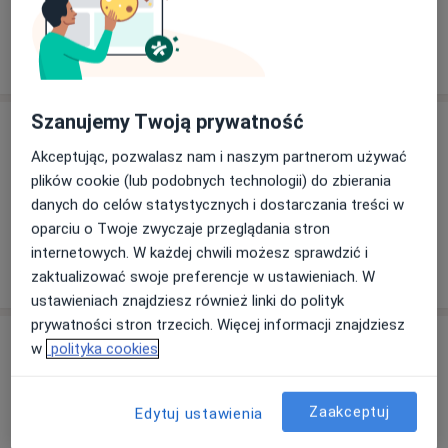
Pokaż więcej
o doświadczeniu
Szanujemy Twoją prywatność
Usługi i ceny
Akceptując, pozwalasz nam i naszym partnerom używać
Konsultacja ortopedyczna
plików cookie (lub podobnych technologii) do zbierania
Od 450 zł
Szczegóły
danych do celów statystycznych i dostarczania treści w
oparciu o Twoje zwyczaje przeglądania stron
internetowych. W każdej chwili możesz sprawdzić i
W jaki sposób ustalane są ceny?
zaktualizować swoje preferencje w ustawieniach. W
ustawieniach znajdziesz również linki do polityk
prywatności stron trzecich. Więcej informacji znajdziesz
Adresy (3)
w
polityka cookies
Adres 1
Adres 2
Adres 3
Zaakceptuj
Edytuj ustawienia