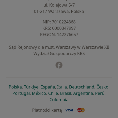
ul. Kolejowa 5/7
01-217 Warszawa, Polska
NIP: ⁠7010224868
KRS: ⁠0000347997
REGON: ⁠142276657
Sąd Rejonowy dla m.st. Warszawy w Warszawie XII
Wydział Gospodarczy KRS
Facebook
otwiera się w nowej karcie
otwiera się w nowej karcie
otwiera się w nowej karcie
otwiera się w nowej karcie
otwiera się w nowej karci
otwiera się
otwi
Polska
,
Türkiye
,
España
,
Italia
,
Deutschland
,
Česko
,
otwiera się w nowej karcie
otwiera się w nowej karcie
otwiera się w nowej karcie
otwiera się w nowej kar
otwiera się 
otwier
Portugal
,
México
,
Chile
,
Brasil
,
Argentina
,
Perú
,
otwiera się w nowej karc
Colombia
Płatności kartą