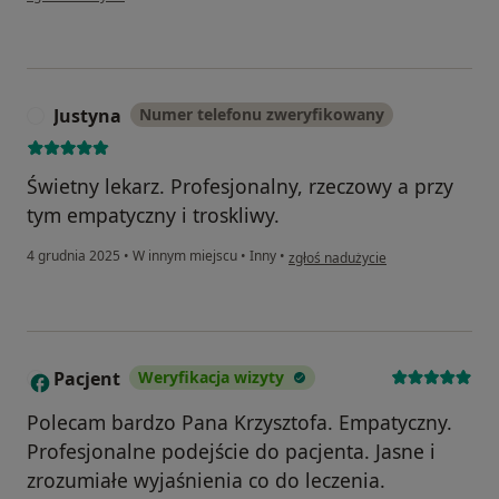
Justyna
Numer telefonu zweryfikowany
J
Świetny lekarz. Profesjonalny, rzeczowy a przy
tym empatyczny i troskliwy.
w opinii użytkownika Justyna
4 grudnia 2025
•
W innym miejscu
•
Inny
•
zgłoś nadużycie
Pacjent
Weryfikacja wizyty
P
Polecam bardzo Pana Krzysztofa. Empatyczny.
Profesjonalne podejście do pacjenta. Jasne i
zrozumiałe wyjaśnienia co do leczenia.