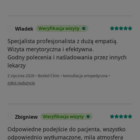
Wladek
Weryfikacja wizyty
W
Specjalista profesjonalista z dużą empatią.
Wizyta merytoryczna i efektywna.
Godny polecenia i naśladowania przez innych
lekarzy
2 stycznia 2026
•
Beskid Clinic
•
konsultacja ortopedyczna
•
w opinii użytkownika Wladek
zgłoś nadużycie
Zbigniew
Weryfikacja wizyty
Z
Odpowiedne podejście do pacjenta, wszystko
odpowiednio wytłumaczone, mila atmosfera