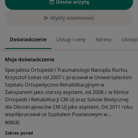
Umów wizytę
Wyślij wiadomość
Doświadczenie
Usługi i ceny
Adresy
Ubezpi
Moje doświadczenie
Specjalista Ortopedii i Traumatologii Narządu Ruchu.
Krzysztof Łokas od 2007 r. pracował w Uniwersyteckim
Szpitalu Ortopedyczno-Rehabilitacyjnym w
Zakopanem jako starszy asystent, od 2008 r. w Klinice
Ortopedii i Rehabilitacji CM UJ oraz Szkole Medycznej
dla Obcokrajowców CM UJ jako asystent. Od 2011 roku
współpracował ze Szpitalem Powiatowym w
O mnie
Zakopanem, a obecnie pracuje także w Podhalańskim
więcej
Szpitalu Specjalistycznym im. Jana Pawła II w Nowym
Zakres porad
Targu.