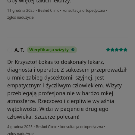
Oby więcej takich lekarzy.
11 grudnia 2025
•
Beskid Clinic
•
konsultacja ortopedyczna
•
w opinii użytkownika Ewa
zgłoś nadużycie
A. T.
Weryfikacja wizyty
A
Dr Krzysztof Łokas to doskonały lekarz,
diagnosta i operator. Z sukcesem przeprowadził
u mnie zabieg dyscektomii szyjnej. Jest
empatycznym i życzliwym człowiekiem. Wizyty
przebiegają profesjonalnie w bardzo miłej
atmosferze. Rzeczowo i cierpliwie wyjaśnia
wątpliwości. Widzi w pacjencie drugiego
człowieka. Szczerze polecam!
4 grudnia 2025
•
Beskid Clinic
•
konsultacja ortopedyczna
•
w opinii użytkownika A. T.
zgłoś nadużycie