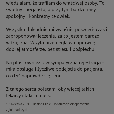
wiedziałam, że trafiłam do właściwej osoby. To
świetny specjalista, a przy tym bardzo miły,
spokojny i konkretny człowiek.
Wszystko dokładnie mi wyjaśnił, poświęcił czas i
zaproponował leczenie, za co jestem bardzo
wdzięczna. Wizyta przebiegła w naprawdę
dobrej atmosferze, bez stresu i pośpiechu.
Na plus również przesympatyczna rejestracja –
miła obsługa i życzliwe podejście do pacjenta,
co dziś naprawdę się ceni.
Z całego serca polecam, oby więcej takich
lekarzy i takich miejsc.
19 kwietnia 2026
•
Beskid Clinic
•
konsultacja ortopedyczna
•
w opinii użytkownika Renata
zgłoś nadużycie