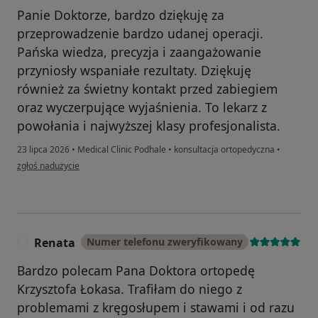
Panie Doktorze, bardzo dziękuję za
przeprowadzenie bardzo udanej operacji.
Pańska wiedza, precyzja i zaangażowanie
przyniosły wspaniałe rezultaty. Dziękuję
również za świetny kontakt przed zabiegiem
oraz wyczerpujące wyjaśnienia. To lekarz z
powołania i najwyższej klasy profesjonalista.
23 lipca 2026
•
Medical Clinic Podhale
•
konsultacja ortopedyczna
•
w opinii użytkownika Monika Górecka
zgłoś nadużycie
Renata
Numer telefonu zweryfikowany
R
Bardzo polecam Pana Doktora ortopedę
Krzysztofa Łokasa. Trafiłam do niego z
problemami z kręgosłupem i stawami i od razu