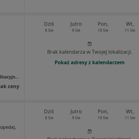
Dziś
Jutro
Pon,
Wt,
8 Sie
9 Sie
10 Sie
11 Sie
Brak kalendarza w Twojej lokalizacji.
Pokaż adresy z kalendarzem
Uniwersytecki Szpital Ortopedyczno-Rehabilitacyjny w Zakopanem
rak ceny
Dziś
Jutro
Pon,
Wt,
8 Sie
9 Sie
10 Sie
11 Sie
topeda),