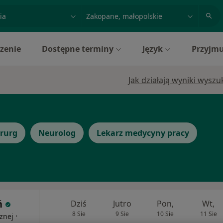
acja, badanie lub nazwisko
miasto lub dzielnica
zenie
Dostępne terminy
Język
Przyjmu
Jak działają wyniki wysz
irurg
Neurolog
Lekarz medycyny pracy
ń
Dziś
Jutro
Pon,
Wt,
8 Sie
9 Sie
10 Sie
11 Sie
·
znej