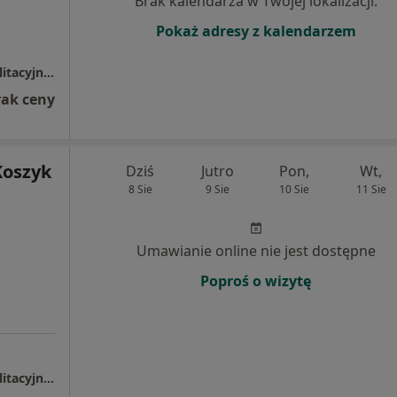
Brak kalendarza w Twojej lokalizacji.
Pokaż adresy z kalendarzem
Uniwersytecki Szpital Ortopedyczno-Rehabilitacyjny w Zakopanem
rak ceny
Koszyk
Dziś
Jutro
Pon,
Wt,
8 Sie
9 Sie
10 Sie
11 Sie
Umawianie online nie jest dostępne
Poproś o wizytę
Uniwersytecki Szpital Ortopedyczno-Rehabilitacyjny w Zakopanem