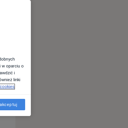
odobnych
i w oparciu o
Śr,
Czw,
Pt,
awdzić i
12 Sie
13 Sie
14 Sie
wnież linki
 cookies
akceptuj