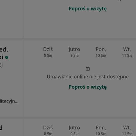
Poproś o wizytę
ed.
Dziś
Jutro
Pon,
Wt,
ki
8 Sie
9 Sie
10 Sie
11 Sie
ej
Umawianie online nie jest dostępne
Poproś o wizytę
Uniwersytecki Szpital Ortopedyczno-Rehabilitacyjny w Zakopanem
d
Dziś
Jutro
Pon,
Wt,
8 Sie
9 Sie
10 Sie
11 Sie