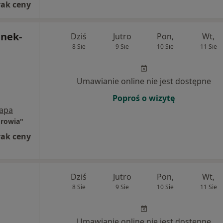
rak ceny
anek-
Dziś
Jutro
Pon,
Wt,
8 Sie
9 Sie
10 Sie
11 Sie
Umawianie online nie jest dostępne
Poproś o wizytę
apa
drowia"
rak ceny
Dziś
Jutro
Pon,
Wt,
8 Sie
9 Sie
10 Sie
11 Sie
Umawianie online nie jest dostępne