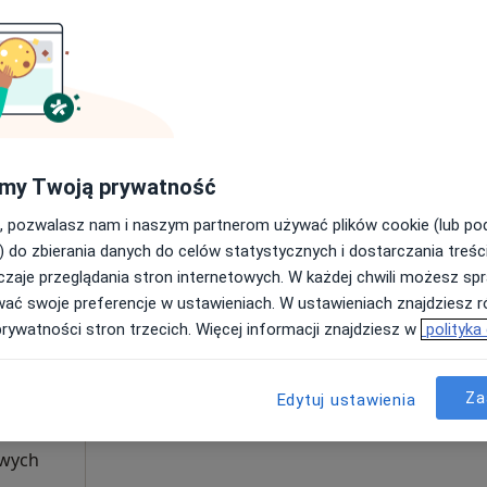
Umawianie online nie jest dostępne
Pokaż numer
od 300 zł
my Twoją prywatność
, pozwalasz nam i naszym partnerom używać plików cookie (lub p
) do zbierania danych do celów statystycznych i dostarczania treśc
Dziś
Jutro
Pon,
Wt,
zaje przeglądania stron internetowych. W każdej chwili możesz spr
8 Sie
9 Sie
10 Sie
11 Sie
·
logia
wać swoje preferencje w ustawieniach. W ustawieniach znajdziesz ró
prywatności stron trzecich. Więcej informacji znajdziesz w
polityka
Umawianie online nie jest dostępne
Pokaż profil
Za
Edytuj ustawienia
owych