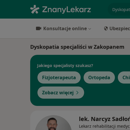
specjaliz
Konsultacje online
Ubezpiec
Dyskopatia specjaliści w Zakopanem
Jakiego specjalisty szukasz?
Fizjoterapeuta
Ortopeda
Ch
Zobacz więcej
lek. Narcyz Sadło
Lekarz rehabilitacji medyc