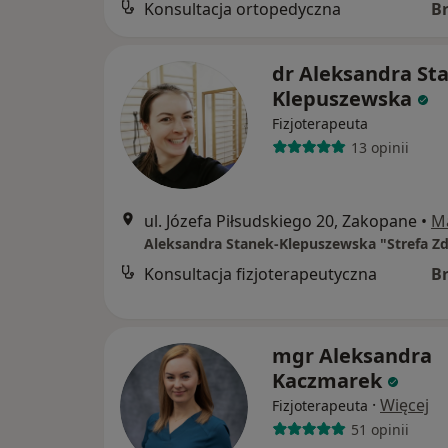
Konsultacja ortopedyczna
B
dr Aleksandra St
Klepuszewska
Fizjoterapeuta
13 opinii
ul. Józefa Piłsudskiego 20, Zakopane
•
M
Aleksandra Stanek-Klepuszewska "Strefa Z
Konsultacja fizjoterapeutyczna
B
mgr Aleksandra
Kaczmarek
·
Więcej
Fizjoterapeuta
51 opinii