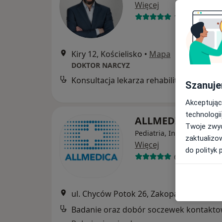
Więcej
13 opinii
Kiry 12, Kościelisko
•
Mapa
DOKTOR NARCYZ
Konsultacja lekarza rehabilitacji medycznej
Szanuje
Akceptując
technologii
ALLMEDICA
Twoje zwyc
Pediatria, Interna, Gineko
zaktualizo
Więcej
do polityk 
630 opinii
ul. Chyców Potok 26, Zakopane
•
Mapa
Badanie oraz dobór soczewek kontakt