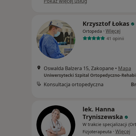
Pokaż więcej usług
Krzysztof Łokas
·
Więcej
Ortopeda
41 opinii
Oswalda Balzera 15, Zakopane
•
Mapa
Konsultacja ortopedyczna
B
lek. Hanna
Tryniszewska
W trakcie specjalizacji (Or
·
Więcej
Fizjoterapeuta