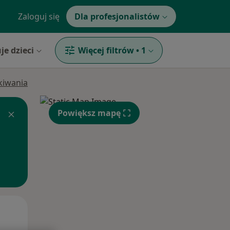
Zaloguj się
Dla profesjonalistów
je dzieci
Więcej filtrów
•
1
ukiwania
Powiększ mapę
Śr,
Czw,
Pt,
12 Sie
13 Sie
14 Sie