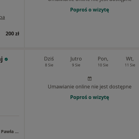
Poproś o wizytę
pa
200 zł
j
Dziś
Jutro
Pon,
Wt,
8 Sie
9 Sie
10 Sie
11 Sie
Umawianie online nie jest dostępne
Poproś o wizytę
Podhalański Szpital Specjalistyczny im. Jana Pawła II w Nowym Targu