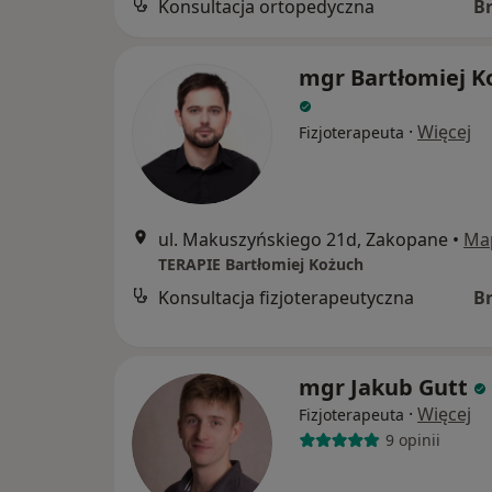
Konsultacja ortopedyczna
B
mgr Bartłomiej K
·
Więcej
Fizjoterapeuta
ul. Makuszyńskiego 21d, Zakopane
•
Ma
TERAPIE Bartłomiej Kożuch
Konsultacja fizjoterapeutyczna
B
mgr Jakub Gutt
·
Więcej
Fizjoterapeuta
9 opinii