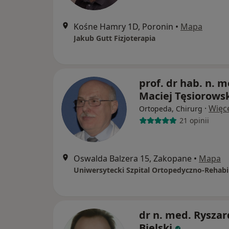
Kośne Hamry 1D, Poronin
•
Mapa
Jakub Gutt Fizjoterapia
prof. dr hab. n. m
Maciej Tęsiorows
·
Więc
Ortopeda, Chirurg
21 opinii
Oswalda Balzera 15, Zakopane
•
Mapa
dr n. med. Ryszar
Bielski