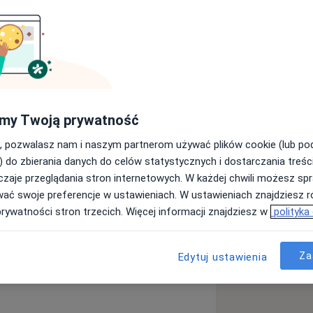
tecie Medycznym im. Karola
m lekarzem w trakcie specjalizacji z
uję w Szpitalu Ginekologiczno-
żuruję w Izbie Przyjęć oraz na Oddziale
my Twoją prywatność
, pozwalasz nam i naszym partnerom używać plików cookie (lub p
) do zbierania danych do celów statystycznych i dostarczania treśc
zaje przeglądania stron internetowych. W każdej chwili możesz spr
wać swoje preferencje w ustawieniach. W ustawieniach znajdziesz ró
prywatności stron trzecich. Więcej informacji znajdziesz w
polityka
e_diseases
Za
Edytuj ustawienia