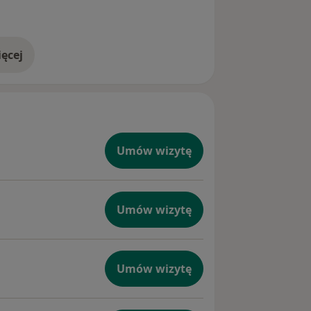
ęcej
doświadczeniu
Umów wizytę
Umów wizytę
Umów wizytę