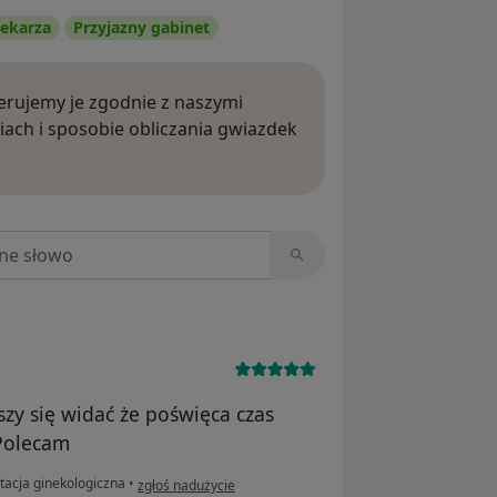
ekarza
Przyjazny gabinet
rujemy je zgodnie z naszymi
iach i sposobie obliczania gwiazdek
ięcej o opiniach
niach
szy się widać że poświęca czas
 Polecam
w opinii użytkownika Jola
tacja ginekologiczna
•
zgłoś nadużycie