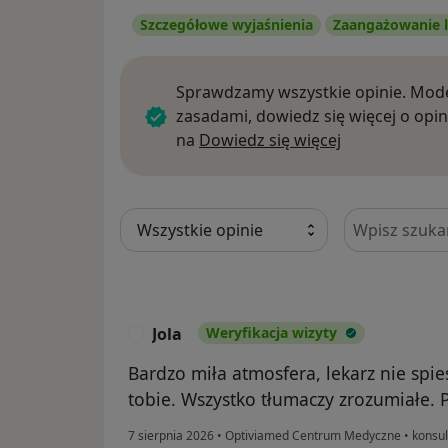
Szczegółowe wyjaśnienia
Zaangażowanie l
Sprawdzamy wszystkie opinie. Mode
zasadami, dowiedz się więcej o opin
Dowiedz się w
na
Dowiedz się więcej
Szukaj w opi
Jola
Weryfikacja wizyty
J
Bardzo miła atmosfera, lekarz nie spie
tobie. Wszystko tłumaczy zrozumiałe.
7 sierpnia 2026
•
Optiviamed Centrum Medyczne
•
konsul