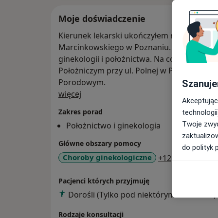
Moje doświadczenie
Kierunek lekarski ukończyłem na Uniwersy
Marcinkowskiego w Poznaniu. Obecnie jeste
ginekologii i położnictwa. Na co dzień prac
Położniczym przy ul. Polnej w Poznaniu. Dy
Porodowym.
Szanuje
O mnie
więcej
Akceptując
Zakres porad
technologii
Twoje zwyc
Położnictwo i ginekologia
zaktualizo
Główne obszary pomocy
do polityk 
a11y_sr_mor
Choroby ginekologiczne
+12
Pacjenci których przyjmuję
Dorośli (Tylko pod niektórymi adresami)
Rodzaje konsultacji