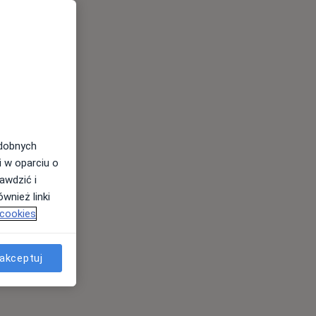
odobnych
i w oparciu o
awdzić i
wnież linki
 cookies
akceptuj