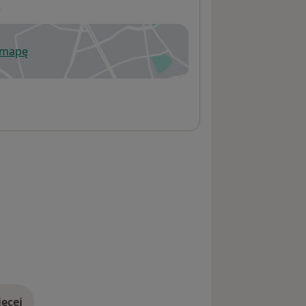
e
 mapę
wiera się w nowej karcie
ęcej