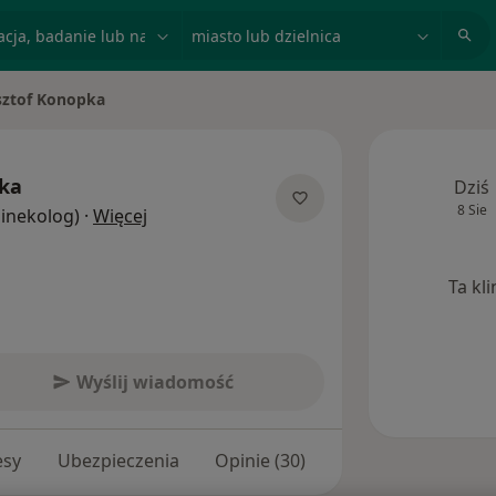
acja, badanie lub nazwisko
miasto lub dzielnica
sztof Konopka
sto
pka
Dziś
8 Sie
O specjalizacjach
Ginekolog)
·
Więcej
Ta kl
Wyślij wiadomość
esy
Ubezpieczenia
Opinie (30)