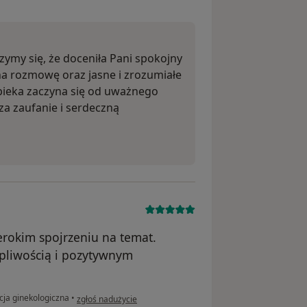
szymy się, że doceniła Pani spokojny
na rozmowę oraz jasne i zrozumiałe
pieka zaczyna się od uważnego
za zaufanie i serdeczną
erokim spojrzeniu na temat.
pliwością i pozytywnym
w opinii użytkownika OB
cja ginekologiczna
•
zgłoś nadużycie