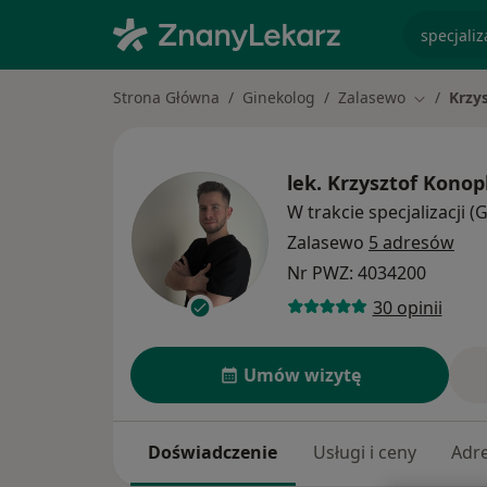
specjaliz
Strona Główna
Ginekolog
Zalasewo
Krzy
Zmień mia
lek.
Krzysztof Kono
W trakcie specjalizacji (
Zalasewo
5 adresów
Nr PWZ: 4034200
30 opinii
Umów wizytę
Doświadczenie
Usługi i ceny
Adr