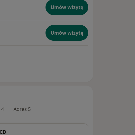
Umów wizytę
Umów wizytę
 4
Adres 5
MED