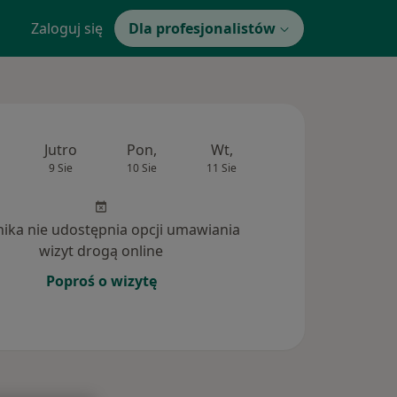
Zaloguj się
Dla profesjonalistów
Jutro
Pon,
Wt,
Śr,
Czw
9 Sie
10 Sie
11 Sie
12 Sie
13 Si
inika nie udostępnia opcji umawiania
wizyt drogą online
Poproś o wizytę