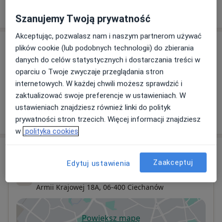
Pokaż więcej
o doświadczeniu
Szanujemy Twoją prywatność
Akceptując, pozwalasz nam i naszym partnerom używać
Usługi i ceny
plików cookie (lub podobnych technologii) do zbierania
danych do celów statystycznych i dostarczania treści w
Konsultacja neurochirurgiczna
oparciu o Twoje zwyczaje przeglądania stron
Szczegóły
internetowych. W każdej chwili możesz sprawdzić i
zaktualizować swoje preferencje w ustawieniach. W
ustawieniach znajdziesz również linki do polityk
W jaki sposób ustalane są ceny?
prywatności stron trzecich. Więcej informacji znajdziesz
w
polityka cookies
Adres
Zaakceptuj
Edytuj ustawienia
Arnica
Armii Krajowej 18A,
06-400
Ciechanów
Powiększ mapę