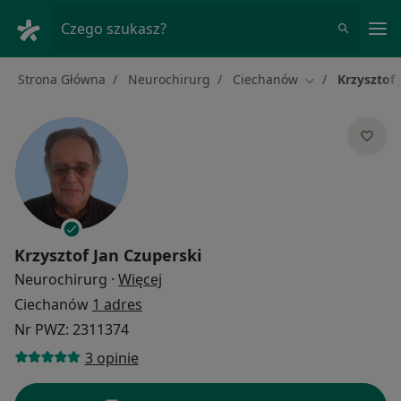
Me
Czego szukasz?
Strona Główna
Neurochirurg
Ciechanów
Krzysztof 
Zmień miasto
Krzysztof Jan Czuperski
O specjalizacjach
Neurochirurg
·
Więcej
Ciechanów
1 adres
Nr PWZ: 2311374
3 opinie