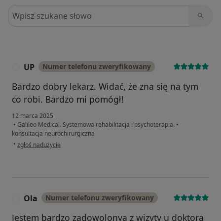
Szukaj w opiniach
UP
Numer telefonu zweryfikowany
U
Bardzo dobry lekarz. Widać, że zna się na tym
co robi. Bardzo mi pomógł!
12 marca 2025
•
Galileo Medical. Systemowa rehabilitacja i psychoterapia.
•
konsultacja neurochirurgiczna
w opinii użytkownika UP
•
zgłoś nadużycie
Ola
Numer telefonu zweryfikowany
O
Jestem bardzo zadowolonya z wizyty u doktora