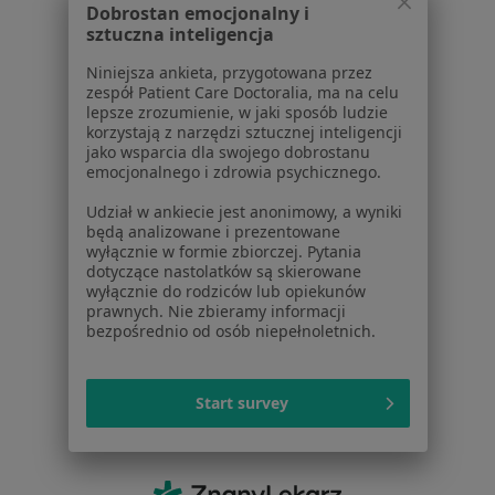
Dobrostan emocjonalny i
Lekarze
sztuczna inteligencja
Placówki medyczne
Niniejsza ankieta, przygotowana przez
Pytania i odpowiedzi
zespół Patient Care Doctoralia, ma na celu
Usługi i zabiegi
lepsze zrozumienie, w jaki sposób ludzie
korzystają z narzędzi sztucznej inteligencji
Choroby
jako wsparcia dla swojego dobrostanu
Pomoc
emocjonalnego i zdrowia psychicznego.
Aplikacje mobilne
Udział w ankiecie jest anonimowy, a wyniki
Blog dla pacjentów
będą analizowane i prezentowane
wyłącznie w formie zbiorczej. Pytania
Dla profesjonalistów
dotyczące nastolatków są skierowane
wyłącznie do rodziców lub opiekunów
Cennik
prawnych. Nie zbieramy informacji
Dla lekarzy
bezpośrednio od osób niepełnoletnich.
Dla placówek medycznych
Noa Notes
nowość
Start survey
Baza wiedzy
Centrum Pomocy dla Specjalisty
Kontakt
ZnanyLekarz - Strona główna