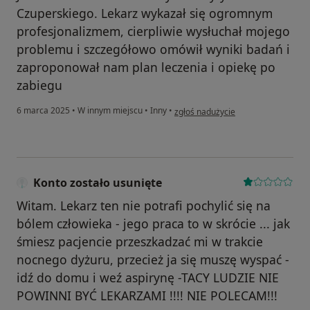
Czuperskiego. Lekarz wykazał się ogromnym
profesjonalizmem, cierpliwie wysłuchał mojego
problemu i szczegółowo omówił wyniki badań i
zaproponował nam plan leczenia i opiekę po
zabiegu
w opinii użytkownika Ola
6 marca 2025
•
W innym miejscu
•
Inny
•
zgłoś nadużycie
Konto zostało usunięte
Witam. Lekarz ten nie potrafi pochylić się na
bólem człowieka - jego praca to w skrócie ... jak
śmiesz pacjencie przeszkadzać mi w trakcie
nocnego dyżuru, przecież ja się muszę wyspać -
idź do domu i weź aspirynę -TACY LUDZIE NIE
POWINNI BYĆ LEKARZAMI !!!! NIE POLECAM!!!