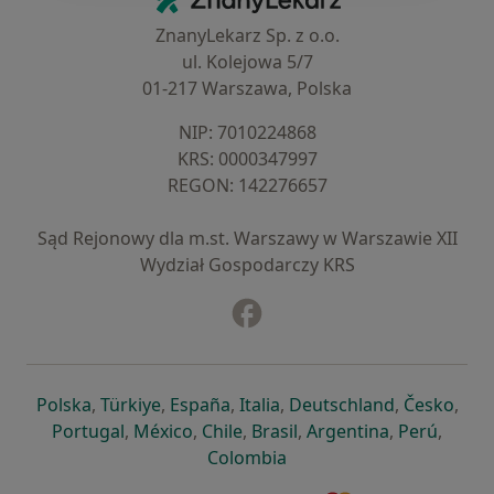
ZnanyLekarz Sp. z o.o.
ul. Kolejowa 5/7
01-217 Warszawa, Polska
NIP: ⁠7010224868
KRS: ⁠0000347997
REGON: ⁠142276657
Sąd Rejonowy dla m.st. Warszawy w Warszawie XII
Wydział Gospodarczy KRS
Facebook
otwiera się w nowej karcie
otwiera się w nowej karcie
otwiera się w nowej karcie
otwiera się w nowej karcie
otwiera się w nowej karci
otwiera się
otwi
Polska
,
Türkiye
,
España
,
Italia
,
Deutschland
,
Česko
,
otwiera się w nowej karcie
otwiera się w nowej karcie
otwiera się w nowej karcie
otwiera się w nowej kar
otwiera się 
otwier
Portugal
,
México
,
Chile
,
Brasil
,
Argentina
,
Perú
,
otwiera się w nowej karc
Colombia