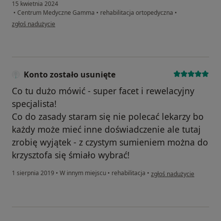
15 kwietnia 2024
•
Centrum Medyczne Gamma
•
rehabilitacja ortopedyczna
•
w opinii użytkownika Joanna
zgłoś nadużycie
Konto zostało usunięte
Co tu dużo mówić - super facet i rewelacyjny
specjalista!
Co do zasady staram się nie polecać lekarzy bo
każdy może mieć inne doświadczenie ale tutaj
zrobię wyjątek - z czystym sumieniem można do
krzysztofa się śmiało wybrać!
w opinii użytkownika Kont
1 sierpnia 2019
•
W innym miejscu
•
rehabilitacja
•
zgłoś nadużycie