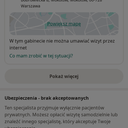
Warszawa
Powiększ mapę
otwiera się w nowej karcie
Dostępność
W tym gabinecie nie można umawiać wizyt przez
internet
Co mam zrobić w tej sytuacji?
Pokaż więcej
o adresie
Ubezpieczenia - brak akceptowanych
Ten specjalista przyjmuje wyłącznie pacjentów
prywatnych. Możesz opłacić wizytę samodzielnie lub
znaleźć innego specjalistę, który akceptuje Twoje