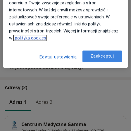
oparciu o Twoje zwyczaje przeglądania stron
Fizjoterapia
internetowych. W każdej chwili możesz sprawdzić i
Szczegóły
zaktualizować swoje preferencje w ustawieniach. W
ustawieniach znajdziesz również linki do polityk
Rehabilitacja
prywatności stron trzecich. Więcej informacji znajdziesz
Szczegóły
w
polityka cookies
+ 6 usług
Zaakceptuj
Edytuj ustawienia
W jaki sposób ustalane są ceny?
Adresy (2)
Adres 1
Adres 2
Centrum Medyczne Gamma
Bobrowiecka 8, Mokotów,
Mokotów
, 00-728