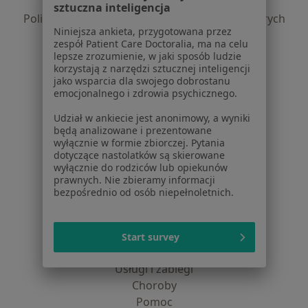
Polityka prywatności profesjonalistów
sztuczna inteligencja
Polityka prywatności dla profesjonalistów, których
Niniejsza ankieta, przygotowana przez
dane pozyskaliśmy samodzielnie
zespół Patient Care Doctoralia, ma na celu
Polityka cookies
lepsze zrozumienie, w jaki sposób ludzie
Jak działają wyniki wyszukiwania
korzystają z narzędzi sztucznej inteligencji
jako wsparcia dla swojego dobrostanu
Dostępność
emocjonalnego i zdrowia psychicznego.
O nas
Praca
Udział w ankiecie jest anonimowy, a wyniki
Rekrutujemy!
będą analizowane i prezentowane
Partnerzy
wyłącznie w formie zbiorczej. Pytania
Centrum prasowe
dotyczące nastolatków są skierowane
Kontakt
wyłącznie do rodziców lub opiekunów
prawnych. Nie zbieramy informacji
bezpośrednio od osób niepełnoletnich.
Dla pacjentów
Lekarze
Placówki medyczne
Start survey
Pytania i odpowiedzi
Usługi i zabiegi
Choroby
Pomoc