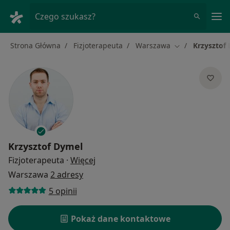
Me
Czego szukasz?
Strona Główna
Fizjoterapeuta
Warszawa
Krzysztof
Zmień miasto
Krzysztof Dymel
O specjalizacjach
Fizjoterapeuta
·
Więcej
Warszawa
2 adresy
5 opinii
Pokaż dane kontaktowe