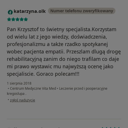
katarzyna.olk
Numer telefonu zweryfikowany
K
Pan Krzysztof to świetny specjalista.Korzystam
od wielu lat z jego wiedzy, doświadczenia,
profesjonalizmu a także rzadko spotykanej
wobec pacjenta empatii. Przeszlam dlugą drogę
rehabilitacyjną zanim do niego trafilam co daje
mi prawo wystawic mu najwyższą ocenę jako
specjaliscie. Goraco polecam!!!
1 sierpnia 2018
•
Centrum Medyczne Vita Med
•
Leczenie przed i pooperacyjne
kregoslupa .
w opinii użytkownika katarzyna.olk
•
zgłoś nadużycie