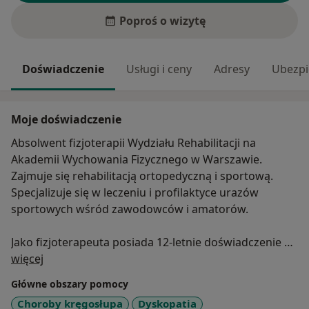
Poproś o wizytę
Doświadczenie
Usługi i ceny
Adresy
Ubezpi
Moje doświadczenie
Absolwent fizjoterapii Wydziału Rehabilitacji na
Akademii Wychowania Fizycznego w Warszawie.
Zajmuje się rehabilitacją ortopedyczną i sportową.
Specjalizuje się w leczeniu i profilaktyce urazów
sportowych wśród zawodowców i amatorów.
Jako fizjoterapeuta posiada 12-letnie doświadczenie w
O mnie
pracy z pacjentami. W szczególności zajmuje się
więcej
leczeniem kontuzji i chorób kręgosłupa oraz
Główne obszary pomocy
dysfunkcji w obrębie kończyn.
Choroby kręgosłupa
Dyskopatia