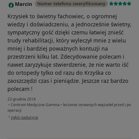
Marcin
Numer telefonu zweryfikowany
M
Krzysiek to świetny fachowiec, o ogromnej
wiedzy i doświadczeniu, a jednocześnie świetny,
sympatyczny gość dzięki czemu łatwiej znieść
trudy rehabilitacji, który wyleczył mnie z wielu
mniej i bardziej poważnych kontuzji na
przestrzeni kilku lat. Zdecydowanie polecam i
nawet zaryzykuje stwierdzenie, że nie warto iść
do ortopedy tylko od razu do Krzyśka co
zaoszczędzi czas i pieniądze. Jeszcze raz bardzo
polecam !
23 grudnia 2018
•
Centrum Medyczne Gamma
•
leczenie zerwanych więzadeł przed i po
operacji
w opinii użytkownika Marcin
•
zgłoś nadużycie