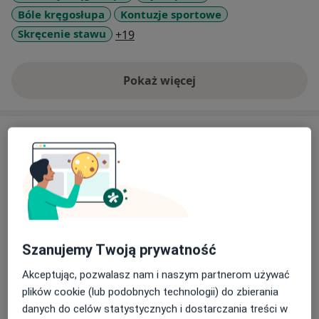
Bóle kręgosłupa
Kontuzje sportowe
Od 9 lat pracuje ze sportowcami w szczególności
zajmując się kontuzjami u biegaczy i triathlonistów.
a11y_sr_more_diseases
Skręcenie stawu
+19
Pokaż więcej
o doświadczeniu
Usługi i ceny
Konsultacja fizjoterapeutyczna
Szczegóły
Badania kręgosłupa
Szczegóły
Szanujemy Twoją prywatność
Badanie układu ruchu
Akceptując, pozwalasz nam i naszym partnerom używać
Szczegóły
plików cookie (lub podobnych technologii) do zbierania
danych do celów statystycznych i dostarczania treści w