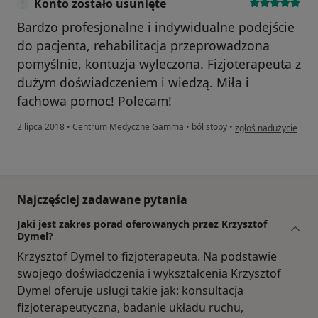
Konto zostało usunięte
Bardzo profesjonalne i indywidualne podejście
do pacjenta, rehabilitacja przeprowadzona
pomyślnie, kontuzja wyleczona. Fizjoterapeuta z
dużym doświadczeniem i wiedzą. Miła i
fachowa pomoc! Polecam!
w opinii użytkownika
2 lipca 2018
•
Centrum Medyczne Gamma
•
ból stopy
•
zgłoś nadużycie
Najczęściej zadawane pytania
Jaki jest zakres porad oferowanych przez Krzysztof
Dymel?
Krzysztof Dymel to fizjoterapeuta. Na podstawie
swojego doświadczenia i wykształcenia Krzysztof
Dymel oferuje usługi takie jak: konsultacja
fizjoterapeutyczna, badanie układu ruchu,