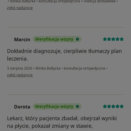
•
Klinika Bałtycka
•
konsultacja ortopedyczna + iniekcja dostawowa
•
w opinii użytkownika Katarzyna
zgłoś nadużycie
Marcin
Weryfikacja wizyty
M
Dokładnie diagnozuje, cierpliwie tłumaczy plan
leczenia.
3 sierpnia 2026
•
Klinika Bałtycka
•
konsultacja ortopedyczna
•
w opinii użytkownika Marcin
zgłoś nadużycie
Dorota
Weryfikacja wizyty
D
Lekarz, który pacjenta zbadał, obejrzał wyniki
na płycie, pokazał zmiany w stawie,