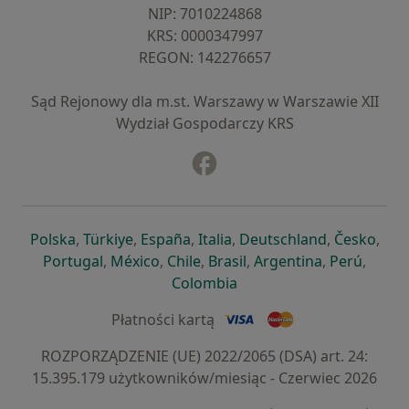
NIP: ⁠7010224868
KRS: ⁠0000347997
REGON: ⁠142276657
Sąd Rejonowy dla m.st. Warszawy w Warszawie XII
Wydział Gospodarczy KRS
Facebook
otwiera się w nowej karcie
otwiera się w nowej karcie
otwiera się w nowej karcie
otwiera się w nowej karcie
otwiera się w nowej karci
otwiera się
otwi
Polska
,
Türkiye
,
España
,
Italia
,
Deutschland
,
Česko
,
otwiera się w nowej karcie
otwiera się w nowej karcie
otwiera się w nowej karcie
otwiera się w nowej kar
otwiera się 
otwier
Portugal
,
México
,
Chile
,
Brasil
,
Argentina
,
Perú
,
otwiera się w nowej karc
Colombia
Płatności kartą
ROZPORZĄDZENIE (UE) 2022/2065 (DSA) art. 24:
15.395.179 użytkowników/miesiąc - Czerwiec 2026