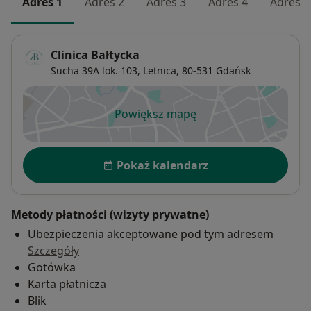
Adres 1
Adres 2
Adres 3
Adres 4
Adres 5
Grafa.
Zainteresowania zawodowe:
Clinica Bałtycka
• Chirurgia stopy i stawu skokowego
Sucha 39A lok. 103,
Letnica
, 80-531
Gdańsk
• Artroskopia stawu skokowego górnego i dolnego,
stawu kolanowego.
Powiększ mapę
• Traumatologia narządu ruchu.
otwiera się w nowej karcie
Dostępność
Pokaż kalendarz
Metody płatności (wizyty prywatne)
Ubezpieczenia akceptowane pod tym adresem
Szczegóły
Gotówka
Karta płatnicza
Blik