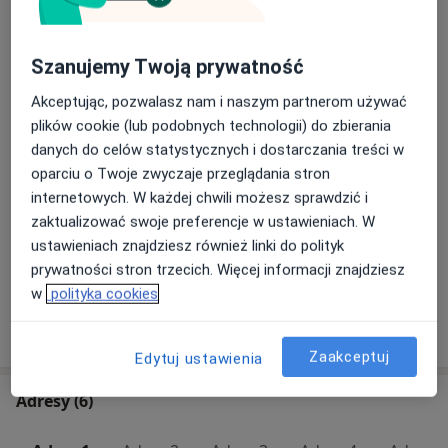
Konsultacja ortopedyczna + USG
leczenia paluch koślawego kurs na preparatach
Umów wizytę
380 zł
Szczegóły
nieutrwalonych .
• 2013 Wrzesień – kurs Alloplastyki stawu biodrowego i
Szanujemy Twoją prywatność
kolanowego Klinikum Frankfurt Hochst.
Iniekcje osocza bogatopłytkowego
Akceptując, pozwalasz nam i naszym partnerom używać
Umów wizytę
• 2014 Spotkanie Polskiego Towarzystwa Stopy i Stawu
Od 1 000 zł
Szczegóły
plików cookie (lub podobnych technologii) do zbierania
Skokowo-Goleniowego
danych do celów statystycznych i dostarczania treści w
• 2015 Zaawansowany kurs chirurgii stopy, połączony z
oparciu o Twoje zwyczaje przeglądania stron
Konsultacja ortopedyczna + iniekcja
warsztatami na Cadawerach.
dostawowa
Umów wizytę
internetowych. W każdej chwili możesz sprawdzić i
• 2015 Zaawansowany kurs Artroskopii Stawu
350 zł - 400 zł
Szczegóły
zaktualizować swoje preferencje w ustawieniach. W
Skokowego.
ustawieniach znajdziesz również linki do polityk
• 2015 Kurs Alloplastyki stawu biodrowego Cork-
+ 11 usług
prywatności stron trzecich. Więcej informacji znajdziesz
Irlandii
w
polityka cookies
2016 Kurs Endoprotezoplastyki rewizyjne stawu
kolanowego Glasgow - Szkocja
W jaki sposób ustalane są ceny?
2016 Kurs Alloplastyki stawu kolanowego Austria
Zaakceptuj
Edytuj ustawienia
2017 Kurs Masterclass Alloplastyka stawu kolanowego
rewizje Warszawa
Adresy (6)
• 2010 Wrzesień – Badanie ultrasonograficzne i
leczenie niemowlęcego stawu biodrowego wg prof. R.