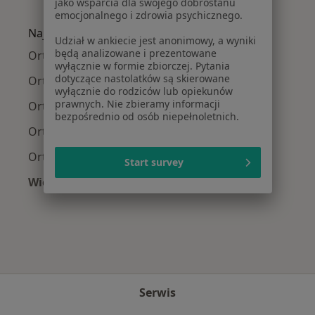
jako wsparcia dla swojego dobrostanu
Więcej w kategorii: Najczęście leczone chorob
emocjonalnego i zdrowia psychicznego.
Najpopularniejsze ubezpieczenia
Udział w ankiecie jest anonimowy, a wyniki
będą analizowane i prezentowane
Ortopedzi z TU Zdrowie w Gdańsku
wyłącznie w formie zbiorczej. Pytania
dotyczące nastolatków są skierowane
Ortopedzi z Medicover w Gdańsku
wyłącznie do rodziców lub opiekunów
prawnych. Nie zbieramy informacji
Ortopedzi z Allianz w Gdańsku
bezpośrednio od osób niepełnoletnich.
Ortopedzi z POLMED w Gdańsku
Ortopedzi z Signal Iduna w Gdańsku
Start survey
Więcej (5)
Więcej w kategorii: Najpopularniejsze ubezpie
Serwis