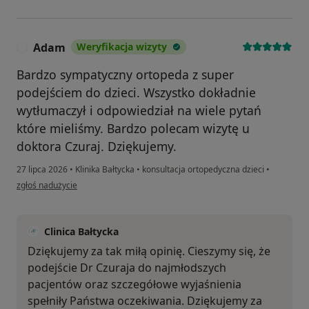
Adam
Weryfikacja wizyty
A
Bardzo sympatyczny ortopeda z super
podejściem do dzieci. Wszystko dokładnie
wytłumaczył i odpowiedział na wiele pytań
które mieliśmy. Bardzo polecam wizytę u
doktora Czuraj. Dziękujemy.
27 lipca 2026
•
Klinika Bałtycka
•
konsultacja ortopedyczna dzieci
•
w opinii użytkownika Adam
zgłoś nadużycie
Clinica Bałtycka
Dziękujemy za tak miłą opinię. Cieszymy się, że
podejście Dr Czuraja do najmłodszych
pacjentów oraz szczegółowe wyjaśnienia
spełniły Państwa oczekiwania. Dziękujemy za