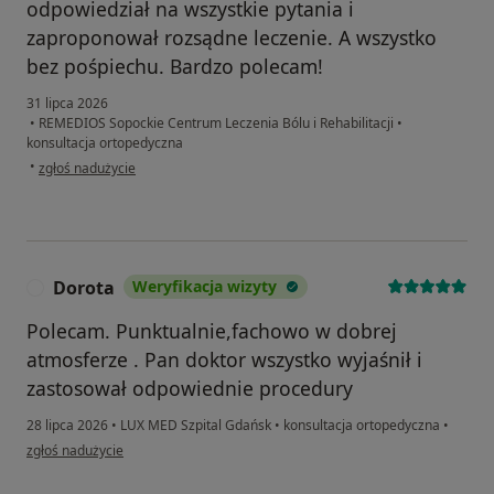
odpowiedział na wszystkie pytania i
zaproponował rozsądne leczenie. A wszystko
bez pośpiechu. Bardzo polecam!
31 lipca 2026
•
REMEDIOS Sopockie Centrum Leczenia Bólu i Rehabilitacji
•
konsultacja ortopedyczna
w opinii użytkownika Dorota
•
zgłoś nadużycie
Dorota
Weryfikacja wizyty
D
Polecam. Punktualnie,fachowo w dobrej
atmosferze . Pan doktor wszystko wyjaśnił i
zastosował odpowiednie procedury
28 lipca 2026
•
LUX MED Szpital Gdańsk
•
konsultacja ortopedyczna
•
w opinii użytkownika Dorota
zgłoś nadużycie