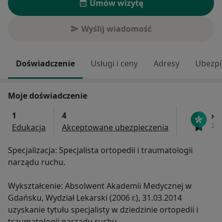
Umów wizytę
Wyślij wiadomość
Doświadczenie
Usługi i ceny
Adresy
Ubezpi
Moje doświadczenie
1
4
Edukacja
Akceptowane ubezpieczenia
Specjalizacja: Specjalista ortopedii i traumatologii
narządu ruchu.
Wykształcenie: Absolwent Akademii Medycznej w
Gdańsku, Wydział Lekarski (2006 r.), 31.03.2014
uzyskanie tytułu specjalisty w dziedzinie ortopedii i
traumatologii narządu ruchu.