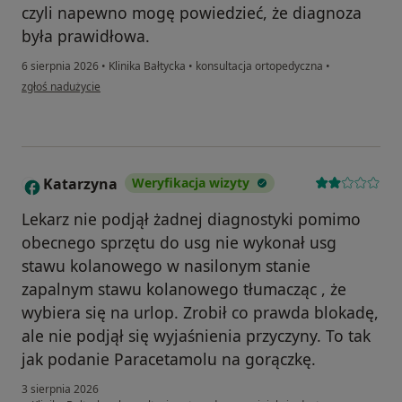
czyli napewno mogę powiedzieć, że diagnoza
była prawidłowa.
6 sierpnia 2026
•
Klinika Bałtycka
•
konsultacja ortopedyczna
•
w opinii użytkownika Tetiana
zgłoś nadużycie
Katarzyna
Weryfikacja wizyty
K
Lekarz nie podjął żadnej diagnostyki pomimo
obecnego sprzętu do usg nie wykonał usg
stawu kolanowego w nasilonym stanie
zapalnym stawu kolanowego tłumacząc , że
wybiera się na urlop. Zrobił co prawda blokadę,
ale nie podjął się wyjaśnienia przyczyny. To tak
jak podanie Paracetamolu na gorączkę.
3 sierpnia 2026