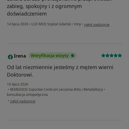
zabieg, spokojny i z ogromnym
doświadczeniem
w opinii użytkownika Lucyna
14 lipca 2026
•
LUX MED Szpital Gdańsk
•
Inny
•
zgłoś nadużycie
Irena
Weryfikacja wizyty
I
Od lat niezmiennie jesteśmy z mężem wierni
Doktorowi.
10 lipca 2026
•
REMEDIOS Sopockie Centrum Leczenia Bólu i Rehabilitacji
•
konsultacja ortopedyczna
w opinii użytkownika Irena
•
zgłoś nadużycie