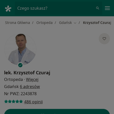
Me
Czego szukasz?
Strona Główna
Ortopeda
Gdańsk
Krzysztof Czuraj
Zmień miasto
lek.
Krzysztof Czuraj
O specjalizacjach
Ortopeda
·
Więcej
Gdańsk
6 adresów
Nr PWZ: 2243878
486 opinii