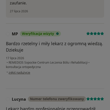
zaufanie.
27 lipca 2026
MP
Weryfikacja wizyty
M
Bardzo rzetelny i miły lekarz z ogromną wiedzą.
Dziekuje
17 lipca 2026
•
REMEDIOS Sopockie Centrum Leczenia Bólu i Rehabilitacji
•
konsultacja ortopedyczna
w opinii użytkownika MP
•
zgłoś nadużycie
Lucyna
Numer telefonu zweryfikowany
L
Lekarz bardzo profesjonalnie przeprowadził