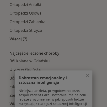
Ortopedzi Aniołki
Ortopedzi Osowa
Ortopedzi Żabianka
Ortopedzi Strzyża
Więcej (7)
Więcej w kategorii: Ortopedzi w pobliżu
Najczęście leczone choroby
Ból kolana w Gdańsku
Urazy w Gdańsku
Dobrostan emocjonalny i
Ból biodra w Gdańsku
sztuczna inteligencja
łokieć tenisisty w Gdańsku
Niniejsza ankieta, przygotowana przez
zespół Patient Care Doctoralia, ma na celu
Zespół cieśni nadgarstka w Gdańsku
lepsze zrozumienie, w jaki sposób ludzie
korzystają z narzędzi sztucznej inteligencji
Więcej (15)