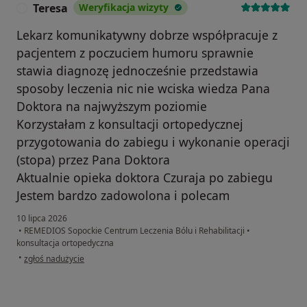
Teresa
Weryfikacja wizyty
T
Lekarz komunikatywny dobrze współpracuje z
pacjentem z poczuciem humoru sprawnie
stawia diagnozę jednocześnie przedstawia
sposoby leczenia nic nie wciska wiedza Pana
Doktora na najwyższym poziomie
Korzystałam z konsultacji ortopedycznej
przygotowania do zabiegu i wykonanie operacji
(stopa) przez Pana Doktora
Aktualnie opieka doktora Czuraja po zabiegu
Jestem bardzo zadowolona i polecam
10 lipca 2026
•
REMEDIOS Sopockie Centrum Leczenia Bólu i Rehabilitacji
•
konsultacja ortopedyczna
w opinii użytkownika Teresa
•
zgłoś nadużycie