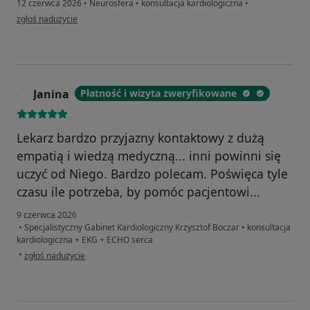
12 czerwca 2026
•
Neurosfera
•
konsultacja kardiologiczna
•
w opinii użytkownika Sylwia Marcickiewicz
zgłoś nadużycie
Janina
Płatność i wizyta zweryfikowane
J
Lekarz bardzo przyjazny kontaktowy z dużą
empatią i wiedzą medyczną... inni powinni się
uczyć od Niego. Bardzo polecam. Poświęca tyle
czasu ile potrzeba, by pomóc pacjentowi...
9 czerwca 2026
•
Specjalistyczny Gabinet Kardiologiczny Krzysztof Boczar
•
konsultacja
kardiologiczna + EKG + ECHO serca
w opinii użytkownika Janina
•
zgłoś nadużycie