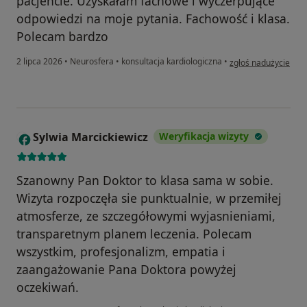
pacjencie. Uzyskałam fachowe i wyczerpujące
odpowiedzi na moje pytania. Fachowość i klasa.
Polecam bardzo
w opinii użytkownik
2 lipca 2026
•
Neurosfera
•
konsultacja kardiologiczna
•
zgłoś nadużycie
Sylwia Marcickiewicz
Weryfikacja wizyty
S
Szanowny Pan Doktor to klasa sama w sobie.
Wizyta rozpoczęła sie punktualnie, w przemiłej
atmosferze, ze szczegółowymi wyjasnieniami,
transparetnym planem leczenia. Polecam
wszystkim, profesjonalizm, empatia i
zaangażowanie Pana Doktora powyżej
oczekiwań.