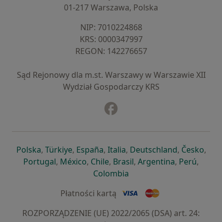
01-217 Warszawa, Polska
NIP: ⁠7010224868
KRS: ⁠0000347997
REGON: ⁠142276657
Sąd Rejonowy dla m.st. Warszawy w Warszawie XII
Wydział Gospodarczy KRS
Facebook
otwiera się w nowej karcie
otwiera się w nowej karcie
otwiera się w nowej karcie
otwiera się w nowej karcie
otwiera się w nowej karci
otwiera się
otwi
Polska
,
Türkiye
,
España
,
Italia
,
Deutschland
,
Česko
,
otwiera się w nowej karcie
otwiera się w nowej karcie
otwiera się w nowej karcie
otwiera się w nowej kar
otwiera się 
otwier
Portugal
,
México
,
Chile
,
Brasil
,
Argentina
,
Perú
,
otwiera się w nowej karc
Colombia
Płatności kartą
ROZPORZĄDZENIE (UE) 2022/2065 (DSA) art. 24: