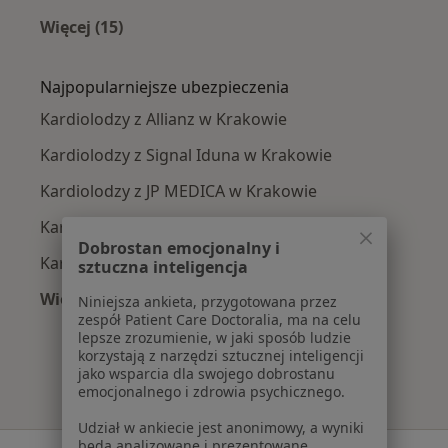
Więcej (15)
Więcej w kategorii: Najczęście leczone chorob
Najpopularniejsze ubezpieczenia
Kardiolodzy z Allianz w Krakowie
Kardiolodzy z Signal Iduna w Krakowie
Kardiolodzy z JP MEDICA w Krakowie
Kardiolodzy z TU Zdrowie w Krakowie
Dobrostan emocjonalny i
Kardiolodzy z Świat Zdrowia w Krakowie
sztuczna inteligencja
Więcej (11)
Niniejsza ankieta, przygotowana przez
zespół Patient Care Doctoralia, ma na celu
Więcej w kategorii: Najpopularniejsze ubezpi
lepsze zrozumienie, w jaki sposób ludzie
korzystają z narzędzi sztucznej inteligencji
jako wsparcia dla swojego dobrostanu
emocjonalnego i zdrowia psychicznego.
Udział w ankiecie jest anonimowy, a wyniki
będą analizowane i prezentowane