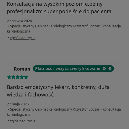
Konsultacja na wysokim poziomie.pelny
profesjonalizm,super podejście do pacjenta.
2 czerwca 2026
•
Specjalistyczny Gabinet Kardiologiczny Krzysztof Boczar
•
konsultacja
kardiologiczna
w opinii użytkownika Wiesław W
•
zgłoś nadużycie
Roman
Płatność i wizyta zweryfikowane
R
Bardzo empatyczny lekarz, konkretny, duża
wiedza i fachowość.
27 maja 2026
•
Specjalistyczny Gabinet Kardiologiczny Krzysztof Boczar
•
konsultacja
kardiologiczna
w opinii użytkownika Roman
•
zgłoś nadużycie