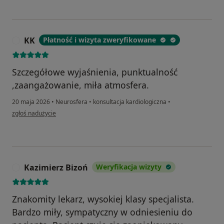
KK
Płatność i wizyta zweryfikowane
K
Szczegółowe wyjaśnienia, punktualność
,zaangażowanie, miła atmosfera.
20 maja 2026
•
Neurosfera
•
konsultacja kardiologiczna
•
w opinii użytkownika KK
zgłoś nadużycie
Kazimierz Bizoń
Weryfikacja wizyty
K
Znakomity lekarz, wysokiej klasy specjalista.
Bardzo miły, sympatyczny w odniesieniu do