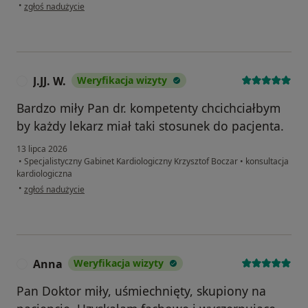
w opinii użytkownika Kamil
•
zgłoś nadużycie
J.JJ. W.
Weryfikacja wizyty
J
Bardzo miły Pan dr. kompetenty chcichciałbym
by każdy lekarz miał taki stosunek do pacjenta.
13 lipca 2026
•
Specjalistyczny Gabinet Kardiologiczny Krzysztof Boczar
•
konsultacja
kardiologiczna
w opinii użytkownika J.JJ. W.
•
zgłoś nadużycie
Anna
Weryfikacja wizyty
A
Pan Doktor miły, uśmiechnięty, skupiony na