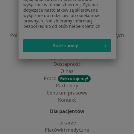
Serwis
wyłącznie w formie zbiorczej. Pytania
dotyczące nastolatków są skierowane
Regulamin
wyłącznie do rodziców lub opiekunów
Polityka prywatności pacjentów
prawnych. Nie zbieramy informacji
bezpośrednio od osób niepełnoletnich.
Polityka prywatności profesjonalistów
Polityka prywatności dla profesjonalistów, których
dane pozyskaliśmy samodzielnie
Start survey
Polityka cookies
Jak działają wyniki wyszukiwania
Dostępność
O nas
Praca
Rekrutujemy!
Partnerzy
Centrum prasowe
Kontakt
Dla pacjentów
Lekarze
Placówki medyczne