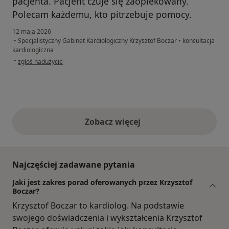
pacjenta. Pacjent czuje się zaopiekowany.
Polecam każdemu, kto pitrzebuje pomocy.
12 maja 2026
•
Specjalistyczny Gabinet Kardiologiczny Krzysztof Boczar
•
konsultacja
kardiologiczna
w opinii użytkownika Kazimierz Bizoń
•
zgłoś nadużycie
Zobacz więcej
opinie powyżej
Najczęściej zadawane pytania
Jaki jest zakres porad oferowanych przez Krzysztof
Boczar?
Krzysztof Boczar to kardiolog. Na podstawie
swojego doświadczenia i wykształcenia Krzysztof