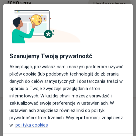
ECHO serca
Umów wizytę
500 zł
Szczegóły
Kontrola stymulatorów
Umów wizytę
Od 400 zł
Szczegóły
ECHO serca
Szanujemy Twoją prywatność
Umów wizytę
250 zł
Szczegóły
Akceptując, pozwalasz nam i naszym partnerom używać
plików cookie (lub podobnych technologii) do zbierania
danych do celów statystycznych i dostarczania treści w
W jaki sposób ustalane są ceny?
oparciu o Twoje zwyczaje przeglądania stron
internetowych. W każdej chwili możesz sprawdzić i
zaktualizować swoje preferencje w ustawieniach. W
Adresy (3)
ustawieniach znajdziesz również linki do polityk
prywatności stron trzecich. Więcej informacji znajdziesz
Adres 1
Adres 2
Online
w
polityka cookies