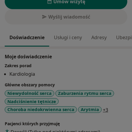
Umów wizytę
Wyślij wiadomość
Doświadczenie
Usługi i ceny
Adresy
Ubezpi
Moje doświadczenie
Zakres porad
Kardiologia
Główne obszary pomocy
Niewydolność serca
Zaburzenia rytmu serca
Nadciśnienie tętnicze
a11y_sr_m
Choroba niedokrwienna serca
Arytmia
+3
Pacjenci których przyjmuję
Dorośli (Tylko pod niektórymi adresami)