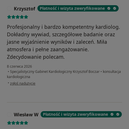
Krzysztof
Płatność i wizyta zweryfikowane
K
Profesjonalny i bardzo kompetentny kardiolog.
Dokładny wywiad, szczegółowe badanie oraz
jasne wyjaśnienie wyników i zaleceń. Miła
atmosfera i pełne zaangażowanie.
Zdecydowanie polecam.
8 czerwca 2026
•
Specjalistyczny Gabinet Kardiologiczny Krzysztof Boczar
•
konsultacja
kardiologiczna
w opinii użytkownika Krzysztof
•
zgłoś nadużycie
Wiesław W
Płatność i wizyta zweryfikowane
W