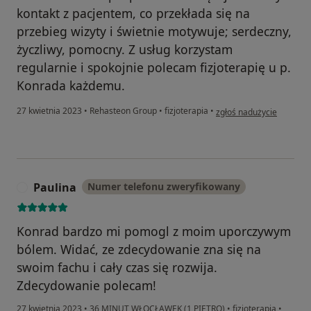
kontakt z pacjentem, co przekłada się na
przebieg wizyty i świetnie motywuje; serdeczny,
życzliwy, pomocny. Z usług korzystam
regularnie i spokojnie polecam fizjoterapię u p.
Konrada każdemu.
w opinii użytkownika Dav
27 kwietnia 2023
•
Rehasteon Group
•
fizjoterapia
•
zgłoś nadużycie
Paulina
Numer telefonu zweryfikowany
P
Konrad bardzo mi pomogl z moim uporczywym
bólem. Widać, ze zdecydowanie zna się na
swoim fachu i cały czas się rozwija.
Zdecydowanie polecam!
27 kwietnia 2023
•
36 MINUT WŁOCŁAWEK (1 PIĘTRO)
•
fizjoterapia
•