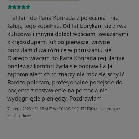
Trafiłam do Pana Konrada z polecenia i nie
żałuję tego zupełnie. Od lat borykam się z rwa
kulszową i innymi dolegliwościami związanymi
z kręgosłupem. Już po pierwszej wizycie
poczułam duża różnicę w poruszaniu się.
Dlatego wracam do Pana Konrada regularnie
ponieważ komfort życia się poprawił a ja
zapomniałam co to znaczy nie móc się schylić.
Bardzo polecam, profesjonalne podejście do
pacjenta z nastawienie na pomoc a nie
wyciągnięcie pieniędzy. Pozdrawiam
7 lutego 2023
•
36 MINUT WŁOCŁAWEK (1 PIĘTRO)
•
fizjoterapia
•
w opinii użytkownika Milena Gawrońska
zgłoś nadużycie