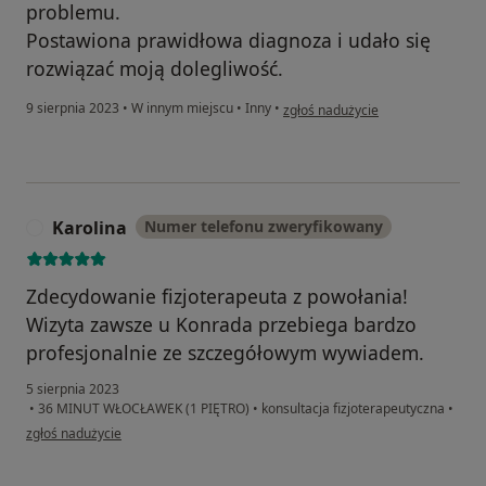
problemu.
Postawiona prawidłowa diagnoza i udało się
rozwiązać moją dolegliwość.
w opinii użytkownika Łukasz
9 sierpnia 2023
•
W innym miejscu
•
Inny
•
zgłoś nadużycie
Karolina
Numer telefonu zweryfikowany
K
Zdecydowanie fizjoterapeuta z powołania!
Wizyta zawsze u Konrada przebiega bardzo
profesjonalnie ze szczegółowym wywiadem.
5 sierpnia 2023
•
36 MINUT WŁOCŁAWEK (1 PIĘTRO)
•
konsultacja fizjoterapeutyczna
•
w opinii użytkownika Karolina
zgłoś nadużycie