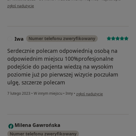
w opinii użytkownika Paulina
zgłoś nadużycie
Iwa
Numer telefonu zweryfikowany
I
Serdecznie polecam odpowiednią osobą na
odpowiednim miejscu 100%profesjonalne
podejście do pacjenta wiedzą na wysokim
poziomie już po pierwszej wizycie poczułam
ulgę, szczerze polecam
w opinii użytkownika Iwa
7 lutego 2023
•
W innym miejscu
•
Inny
•
zgłoś nadużycie
Milena Gawrońska
M
Numer telefonu zweryfikowany