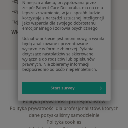
Fizjoterapeuci z Enel-med w Poznaniu
Niniejsza ankieta, przygotowana przez
zespół Patient Care Doctoralia, ma na celu
Fizjoterapeuci z TELEMEDI w Poznaniu
lepsze zrozumienie, w jaki sposób ludzie
korzystają z narzędzi sztucznej inteligencji
Fizjoterapeuci z LUX MED w Poznaniu
jako wsparcia dla swojego dobrostanu
emocjonalnego i zdrowia psychicznego.
Więcej (8)
Więcej w kategorii: Najpopularniejsze ubezpie
Udział w ankiecie jest anonimowy, a wyniki
będą analizowane i prezentowane
wyłącznie w formie zbiorczej. Pytania
dotyczące nastolatków są skierowane
wyłącznie do rodziców lub opiekunów
prawnych. Nie zbieramy informacji
bezpośrednio od osób niepełnoletnich.
Serwis
Regulamin
Start survey
Polityka prywatności pacjentów
Polityka prywatności profesjonalistów
Polityka prywatności dla profesjonalistów, których
dane pozyskaliśmy samodzielnie
Polityka cookies