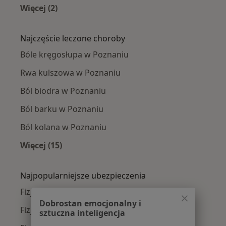
Więcej (2)
Więcej w kategorii: Fizjoterapeuci w pobliżu
Najczęście leczone choroby
Bóle kręgosłupa w Poznaniu
Rwa kulszowa w Poznaniu
Ból biodra w Poznaniu
Ból barku w Poznaniu
Ból kolana w Poznaniu
Więcej (15)
Więcej w kategorii: Najczęście leczone chorob
Najpopularniejsze ubezpieczenia
Fizjoterapeuci z Allianz w Poznaniu
Dobrostan emocjonalny i
Fizjoterapeuci z PZU Zdrowie w Poznaniu
sztuczna inteligencja