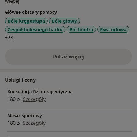
O mnie
Stecco, Carla Stecco, Robert Schleip oraz Lorenzo
więcej
Copetti), uzyskując m.in. międzynarodowe certyfikaty
Główne obszary pomocy
„Fascial Manipulation”.
Bóle kręgosłupa
Bóle głowy
Zespół bolesnego barku
Ból biodra
Rwa udowa
Przeprowadziłem także badania naukowe na temat
a11y_sr_more_diseases
skuteczności manipulacji powięzi w dolegliwościach
+23
bólowych odcinka lędźwiowo-krzyżowego kręgosłupa,
a ich rezultatem było zniwelowanie bólu pacjentów o
Pokaż więcej
80%.
o doświadczeniu
Usługi i ceny
Konsultacja fizjoterapeutyczna
180 zł
Szczegóły
Masaż sportowy
180 zł
Szczegóły