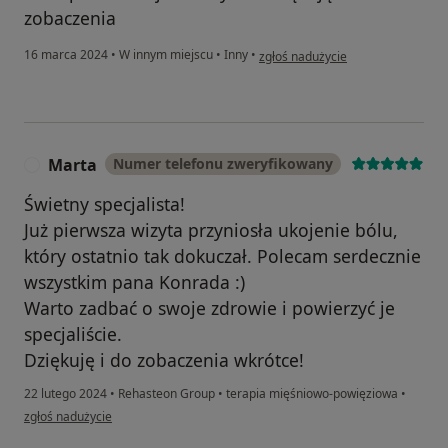
zobaczenia
w opinii użytkownika Weronika
16 marca 2024
•
W innym miejscu
•
Inny
•
zgłoś nadużycie
Marta
Numer telefonu zweryfikowany
M
Świetny specjalista!
Już pierwsza wizyta przyniosła ukojenie bólu,
który ostatnio tak dokuczał. Polecam serdecznie
wszystkim pana Konrada :)
Warto zadbać o swoje zdrowie i powierzyć je
specjaliście.
Dziękuję i do zobaczenia wkrótce!
22 lutego 2024
•
Rehasteon Group
•
terapia mięśniowo-powięziowa
•
w opinii użytkownika Marta
zgłoś nadużycie