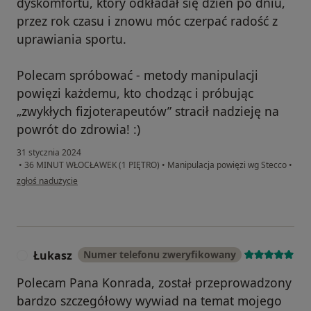
dyskomfortu, który odkładał się dzień po dniu,
przez rok czasu i znowu móc czerpać radość z
uprawiania sportu.
Polecam spróbować - metody manipulacji
powięzi każdemu, kto chodząc i próbując
„zwykłych fizjoterapeutów” stracił nadzieję na
powrót do zdrowia! :)
31 stycznia 2024
•
36 MINUT WŁOCŁAWEK (1 PIĘTRO)
•
Manipulacja powięzi wg Stecco
•
w opinii użytkownika Szymon
zgłoś nadużycie
Łukasz
Numer telefonu zweryfikowany
Ł
Polecam Pana Konrada, został przeprowadzony
bardzo szczegółowy wywiad na temat mojego