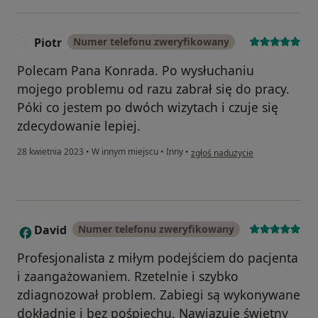
Piotr
Numer telefonu zweryfikowany
P
Polecam Pana Konrada. Po wysłuchaniu
mojego problemu od razu zabrał się do pracy.
Póki co jestem po dwóch wizytach i czuje się
zdecydowanie lepiej.
w opinii użytkownika Piotr
28 kwietnia 2023
•
W innym miejscu
•
Inny
•
zgłoś nadużycie
David
Numer telefonu zweryfikowany
D
Profesjonalista z miłym podejściem do pacjenta
i zaangażowaniem. Rzetelnie i szybko
zdiagnozował problem. Zabiegi są wykonywane
dokładnie i bez pośpiechu. Nawiązuje świetny