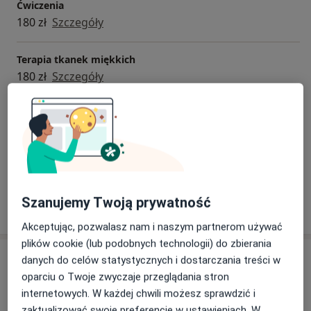
Ćwiczenia
180 zł
Szczegóły
Terapia tkanek miękkich
180 zł
Szczegóły
Terapia stawów skroniowo-żuchwowych
180 zł
Szczegóły
+ 21 usług
Szanujemy Twoją prywatność
W jaki sposób ustalane są ceny?
Akceptując, pozwalasz nam i naszym partnerom używać
plików cookie (lub podobnych technologii) do zbierania
Adresy (2)
danych do celów statystycznych i dostarczania treści w
oparciu o Twoje zwyczaje przeglądania stron
Adres 1
Adres 2
internetowych. W każdej chwili możesz sprawdzić i
zaktualizować swoje preferencje w ustawieniach. W