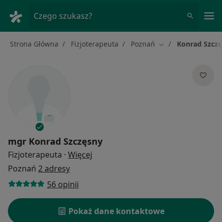
Me
Czego szukasz?
Strona Główna
Fizjoterapeuta
Poznań
Konrad Szcz
Zmień miasto
mgr
Konrad Szczęsny
O specjalizacjach
Fizjoterapeuta
·
Więcej
Poznań
2 adresy
56 opinii
Pokaż dane kontaktowe